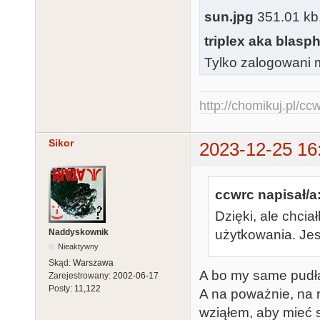
sun.jpg
351.01 kb, 
triplex aka blasph
Tylko zalogowani m
http://chomikuj.pl/c
Sikor
2023-12-25 16
ccwrc napisał/a
Dzięki, ale chci
Naddyskownik
użytkowania. Jes
Nieaktywny
Skąd:
Warszawa
A bo my same pudła 
Zarejestrowany:
2002-06-17
Posty:
11,122
A na poważnie, na 
wziąłem, aby mieć s