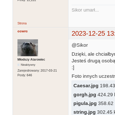
Posty:
11,122
Sikor umarł...
Strona
ccwrc
2023-12-25 13
@Sikor
Dzięki, ale chciał
Młodszy Atarowiec
Jesteś drugą osobą,
Nieaktywny
:]
Zarejestrowany:
2017-03-21
Foto innych uczest
Posty:
646
Caesar.jpg
198.43 
gorgh.jpg
424.29 k
pigula.jpg
358.62 k
string.jpg
302.45 k