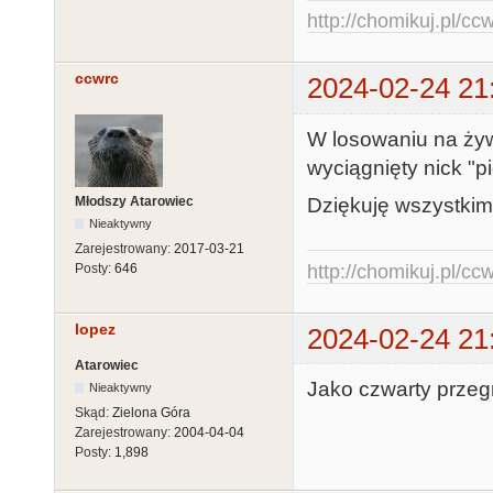
http://chomikuj.pl/c
ccwrc
2024-02-24 21
W losowaniu na ży
wyciągnięty nick "pig
Młodszy Atarowiec
Dziękuję wszystkim
Nieaktywny
Zarejestrowany:
2017-03-21
Posty:
646
http://chomikuj.pl/c
lopez
2024-02-24 21
Atarowiec
Jako czwarty przegr
Nieaktywny
Skąd:
Zielona Góra
Zarejestrowany:
2004-04-04
Posty:
1,898