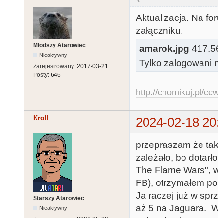
Aktualizacja. Na f
załączniku.
Młodszy Atarowiec
amarok.jpg
417.56
Nieaktywny
Tylko zalogowani m
Zarejestrowany:
2017-03-21
Posty:
646
http://chomikuj.pl/c
Kroll
2024-02-18 20
przepraszam że tak
zależało, bo dotarł
The Flame Wars", w
FB), otrzymałem po
Ja raczej już w spr
Starszy Atarowiec
aż 5 na Jaguara. W
Nieaktywny