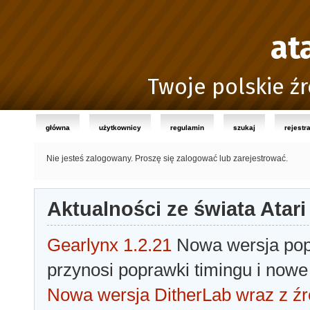
at
Twoje polskie źr
główna
użytkownicy
regulamin
szukaj
rejestr
Nie jesteś zalogowany.
Proszę się zalogować lub zarejestrować.
Aktualności ze świata Atari
Gearlynx 1.2.21
Nowa wersja popu
przynosi poprawki timingu i nowe
Nowa wersja DitherLab wraz z źr