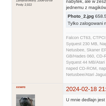
nabytek, ale w zesz
Zarejestrowany:
2006-05-09
Posty:
2,022
jednemu z magików 
Photo_2.jpg
658.57
Tylko zalogowani m
Falcon CT63, CTPCI
Syquest 230 MB, N
Netusbee, Skaner E
GB/Hades 060, CD-R
Syquest 44 MB/Atar
naped CD-ROM, napęd
Netusbee/Atari Jagu
ccwrc
2024-02-18 21
U mnie dedlajn jest 