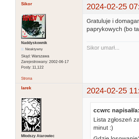
Sikor
2024-02-25 07
Gratuluje i domagam
paprykowych (bo tak
Naddyskownik
Sikor umarł...
Nieaktywny
Skąd:
Warszawa
Zarejestrowany:
2002-06-17
Posty:
11,122
Strona
larek
2024-02-25 11
ccwrc napisał/a
Lista zgłoszeń z
minut :)
Młodszy Atarowiec
Gdzie losowanie