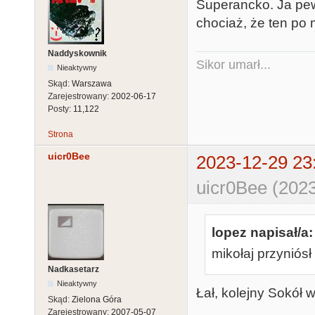
Superancko. Ja pewn
chociaż, że ten po 
Naddyskownik
Sikor umarł...
Nieaktywny
Skąd:
Warszawa
Zarejestrowany:
2002-06-17
Posty:
11,122
Strona
uicr0Bee
2023-12-29 23
uicr0Bee (2023
lopez napisał/a:
mikołaj przyniósł
Nadkasetarz
Nieaktywny
Łał, kolejny Sokół 
Skąd:
Zielona Góra
Zarejestrowany:
2007-05-07