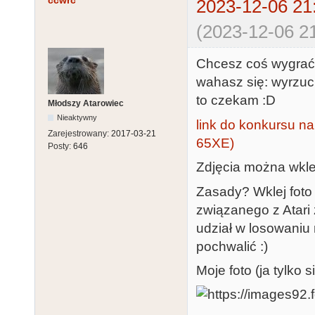
ccwrc
2023-12-06 21
(2023-12-06 21
Chcesz coś wygrać?
wahasz się: wyrzuci
to czekam :D
Młodszy Atarowiec
Nieaktywny
link do konkursu na
Zarejestrowany:
2017-03-21
65XE)
Posty:
646
Zdjęcia można wklej
Zasady? Wklej foto 
związanego z Atari 
udział w losowaniu n
pochwalić :)
Moje foto (ja tylko s