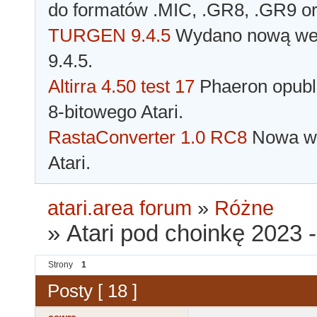
do formatów .MIC, .GR8, .GR9 o
TURGEN 9.4.5
Wydano nową wer
9.4.5.
Altirra 4.50 test 17
Phaeron opubli
8-bitowego Atari.
RastaConverter 1.0 RC8
Nowa wer
Atari.
atari.area forum
»
Różne
»
Atari pod choinkę 2023 
Strony
1
Posty [ 18 ]