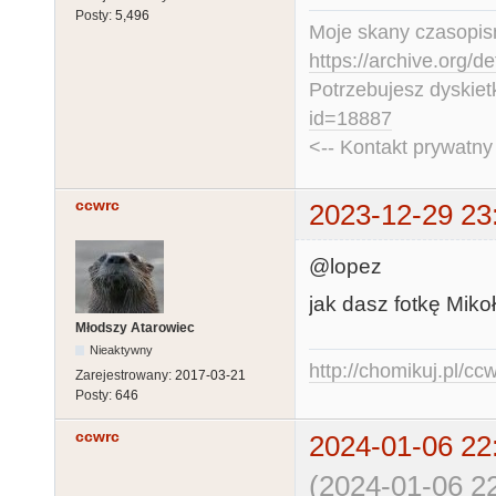
Posty:
5,496
Moje skany czasopism
https://archive.org/d
Potrzebujesz dyskiet
id=18887
<-- Kontakt prywatn
ccwrc
2023-12-29 23
@lopez
jak dasz fotkę Mikoł
Młodszy Atarowiec
Nieaktywny
http://chomikuj.pl/c
Zarejestrowany:
2017-03-21
Posty:
646
ccwrc
2024-01-06 22
(2024-01-06 22