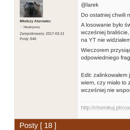
@larek
Do ostatniej chwili
Młodszy Atarowiec
A losowanie było ś
Nieaktywny
wcześniej braliście
Zarejestrowany:
2017-03-21
na YT nie widziałe
Posty:
646
Wieczorem przysiąd
odpowiedniego frag
Edit: zalinkowałem
wiem, czy miało to
wcześniej nie wspo
http://chomikuj.pl/c
Posty [ 18 ]