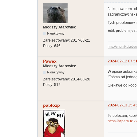
Ja kupowałem od 
zagranicznych) - 
Tych problemów ni
Młodszy Atarowiec
Edit: problem jest
Nieaktywny
Zarejestrowany:
2017-03-21
Posty:
646
http://chomikuj.pl/
Pawex
2024-02-12 07:5
Młodszy Atarowiec
W opisie aukcji ka
Nieaktywny
"Taśma od jedneg
Zarejestrowany:
2014-08-20
Posty:
512
Ciekawe od kogo
pablozp
2024-02-13 15:4
Te polecam, kup
https://tapemuzik