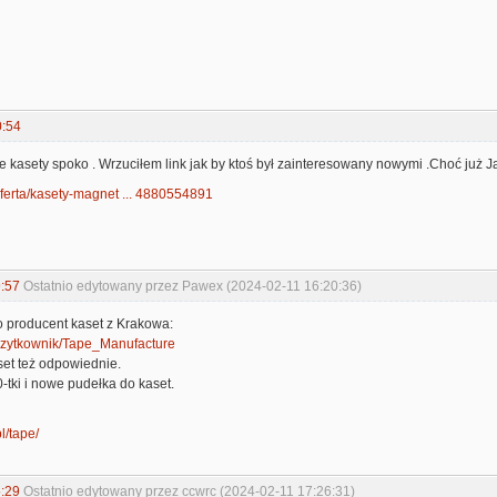
0:54
e kasety spoko . Wrzuciłem link jak by ktoś był zainteresowany nowymi .Choć już Ja
/oferta/kasety-magnet ... 4880554891
:57
Ostatnio edytowany przez Pawex (2024-02-11 16:20:36)
ro producent kaset z Krakowa:
l/uzytkownik/Tape_Manufacture
set też odpowiednie.
tki i nowe pudełka do kaset.
pl/tape/
:29
Ostatnio edytowany przez ccwrc (2024-02-11 17:26:31)