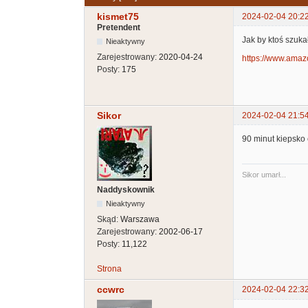
kismet75
2024-02-04 20:2
Pretendent
Jak by ktoś szuka
Nieaktywny
Zarejestrowany:
2020-04-24
https://www.amaz
Posty:
175
Sikor
2024-02-04 21:5
90 minut kiepsko
Sikor umarł...
Naddyskownik
Nieaktywny
Skąd:
Warszawa
Zarejestrowany:
2002-06-17
Posty:
11,122
Strona
ccwrc
2024-02-04 22:3