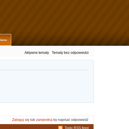
łówna
Aktywne tematy
Tematy bez odpowiedzi
Zaloguj się
lub
zarejestruj
by napisać odpowiedź
Topic RSS feed