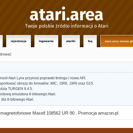
atari.area
Twoje polskie źródło informacji o Atari
rejestracja
logowanie
atariki
faq
atari.area strona g
strować.
oli Atari Lynx przynosi poprawki timingu i nowe API.
portować obrazy do formatów .MIC, .GR8, .GR9 oraz G15.
dzia TURGEN 9.4.5.
estową emulatora 8-bitowego Atari.
dla 8-bitowego Atari.
magnetofonowe Maxell 108562 UR-90 . Promocja amazon.pl