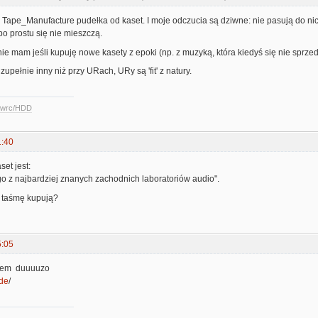
Tape_Manufacture pudełka od kaset. I moje odczucia są dziwne: nie pasują do nic
po prostu się nie mieszczą.
e mam jeśli kupuję nowe kasety z epoki (np. z muzyką, która kiedyś się nie sprze
 zupełnie inny niż przy URach, URy są 'fit' z natury.
ccwrc/HDD
1:40
set jest:
o z najbardziej znanych zachodnich laboratoriów audio".
 taśmę kupują?
5:05
iłem duuuuzo
.de
/