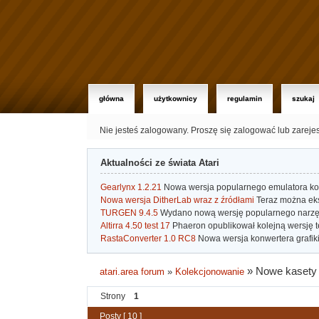
główna
użytkownicy
regulamin
szukaj
Nie jesteś zalogowany.
Proszę się zalogować lub zareje
Aktualności ze świata Atari
Gearlynx 1.2.21
Nowa wersja popularnego emulatora kons
Nowa wersja DitherLab wraz z źródłami
Teraz można eks
TURGEN 9.4.5
Wydano nową wersję popularnego narzę
Altirra 4.50 test 17
Phaeron opublikował kolejną wersję t
RastaConverter 1.0 RC8
Nowa wersja konwertera grafiki 
»
Nowe kasety 
atari.area forum
»
Kolekcjonowanie
Strony
1
Posty [ 10 ]