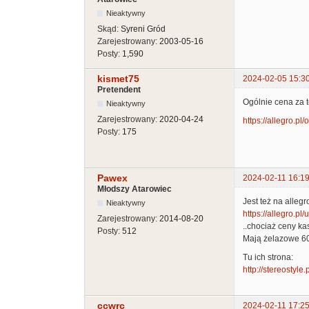
Nieaktywny
Skąd:
Syreni Gród
Zarejestrowany:
2003-05-16
Posty:
1,590
kismet75
2024-02-05 15:3
Pretendent
Ogólnie cena za t
Nieaktywny
Zarejestrowany:
2020-04-24
https://allegro.pl
Posty:
175
Pawex
2024-02-11 16:19
Młodszy Atarowiec
Jest też na alleg
Nieaktywny
https://allegro.p
Zarejestrowany:
2014-08-20
..chociaż ceny ka
Posty:
512
Mają żelazowe 60-
Tu ich strona:
http://stereostyle.
ccwrc
2024-02-11 17:25