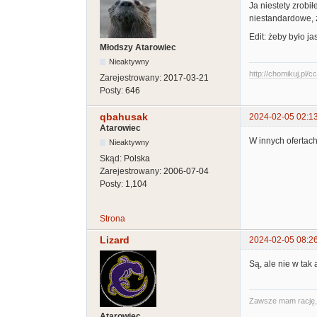
Ja niestety zrobi
niestandardowe, ż
Edit: żeby było j
Młodszy Atarowiec
Nieaktywny
http://chomikuj.pl/
Zarejestrowany:
2017-03-21
Posty:
646
qbahusak
2024-02-05 02:1
Atarowiec
W innych ofertach 
Nieaktywny
Skąd:
Polska
Zarejestrowany:
2006-07-04
Posty:
1,104
Strona
Lizard
2024-02-05 08:2
Są, ale nie w tak
Zawsze mam rację, t
Atarowiec