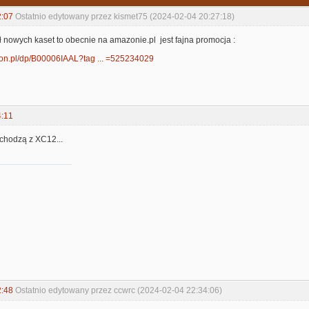
2:07
Ostatnio edytowany przez kismet75 (2024-02-04 20:27:18)
ł nowych kaset to obecnie na amazonie.pl jest fajna promocja :
on.pl/dp/B00006IAAL?tag ... =525234029
4:11
 chodzą z XC12...
2:48
Ostatnio edytowany przez ccwrc (2024-02-04 22:34:06)