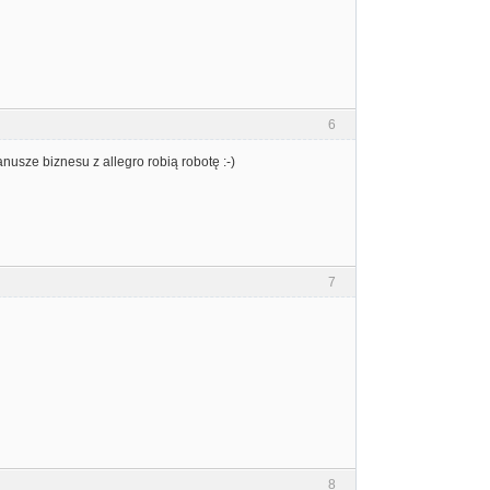
6
nusze biznesu z allegro robią robotę :-)
7
8