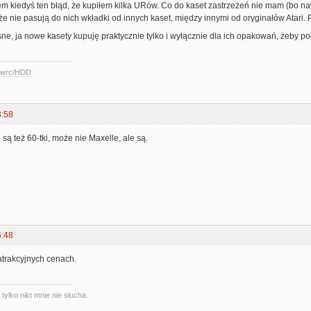
łem kiedyś ten błąd, że kupiłem kilka URów. Co do kaset zastrzeżeń nie mam (bo na
e nie pasują do nich wkładki od innych kaset, między innymi od oryginałów Atari. P
asne, ja nowe kasety kupuję praktycznie tylko i wyłącznie dla ich opakowań, żeby p
ccwrc/HDD
3:58
są też 60-tki, może nie Maxelle, ale są.
6:48
 atrakcyjnych cenach.
ylko nikt mnie nie słucha.