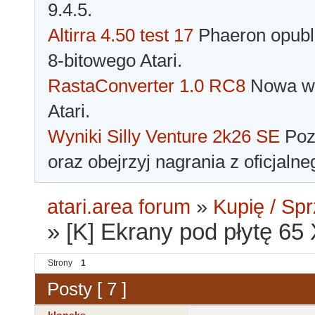
9.4.5.
Altirra 4.50 test 17
Phaeron opubli
8-bitowego Atari.
RastaConverter 1.0 RC8
Nowa wer
Atari.
Wyniki Silly Venture 2k26 SE
Pozn
oraz obejrzyj nagrania z oficjaln
atari.area forum
»
Kupię / Sp
»
[K] Ekrany pod płytę 65
Strony
1
Posty [ 7 ]