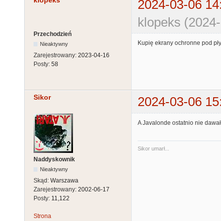
klopeks
2024-03-06 14
klopeks (2024-
Przechodzień
Kupię ekrany ochronne pod płyt
Nieaktywny
Zarejestrowany:
2023-04-16
Posty:
58
Sikor
2024-03-06 15
A Javalonde ostatnio nie dawał 
Sikor umarł...
Naddyskownik
Nieaktywny
Skąd:
Warszawa
Zarejestrowany:
2002-06-17
Posty:
11,122
Strona