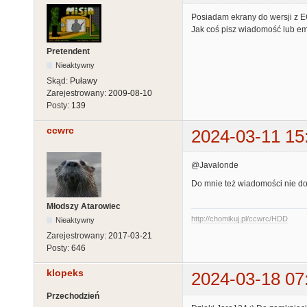
Posiadam ekrany do wersji z EC
Jak coś pisz wiadomość lub em
Pretendent
Nieaktywny
Skąd:
Puławy
Zarejestrowany:
2009-08-10
Posty:
139
ccwrc
2024-03-11 15
@Javalonde
Do mnie też wiadomości nie do
Młodszy Atarowiec
http://chomikuj.pl/ccwrc/HDD
Nieaktywny
Zarejestrowany:
2017-03-21
Posty:
646
klopeks
2024-03-18 07
Przechodzień