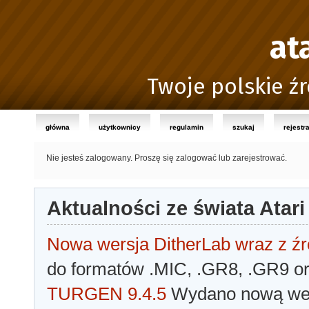
at
Twoje polskie źr
główna
użytkownicy
regulamin
szukaj
rejestr
Nie jesteś zalogowany.
Proszę się zalogować lub zarejestrować.
Aktualności ze świata Atari
Nowa wersja DitherLab wraz z źr
do formatów .MIC, .GR8, .GR9 o
TURGEN 9.4.5
Wydano nową wer