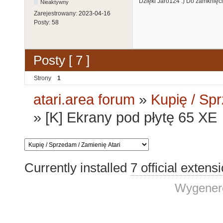
Dzięki Jaro124 :) Do zamknięc
Nieaktywny
Zarejestrowany:
2023-04-16
Posty:
58
Posty [ 7 ]
Strony
1
atari.area forum
»
Kupię / Sp
»
[K] Ekrany pod płytę 65 XE
Currently installed
7 official extens
Wygenero