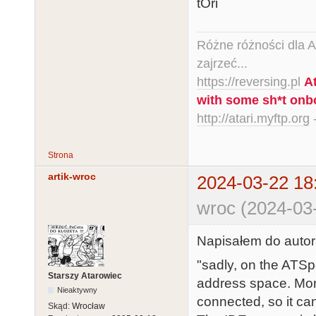
tOri
Różne różności dla Ata
zajrzeć...
https://reversing.pl
A
with some sh*t onb
http://atari.myftp.org
-
Strona
artik-wroc
2024-03-22 18
wroc (2024-03
Napisałem do autora
"sadly, on the ATSp
Starszy Atarowiec
address space. More
Nieaktywny
connected, so it can
Skąd:
Wrocław