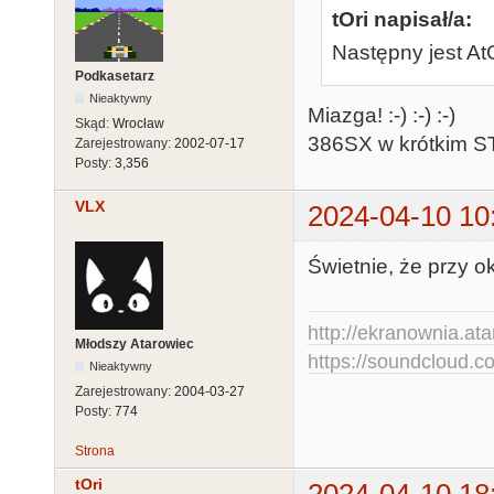
tOri napisał/a:
Następny jest A
Podkasetarz
Nieaktywny
Miazga! :-) :-) :-)
Skąd:
Wrocław
386SX w krótkim ST
Zarejestrowany:
2002-07-17
Posty:
3,356
VLX
2024-04-10 10
Świetnie, że przy o
http://ekranownia.atar
Młodszy Atarowiec
https://soundcloud.co
Nieaktywny
Zarejestrowany:
2004-03-27
Posty:
774
Strona
tOri