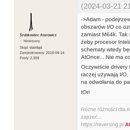
(2024-03-21 21
->Adam - podejrzew
obszarów I/O co oz
zamiast M64k. Tak 
Śrubkowiec Atarowicz
żeby procesor Intel
Nieaktywny
Skąd:
stamtąd
schematy wtedy będz
Zarejestrowany:
2010-04-14
AtOnce... Nie ma co
Posty:
2,309
Oczywiście drivery 
raczej używają I/O,
na odwołania do pa
tOri
Różne różności dla Ata
zajrzeć...
https://reversing.pl
A