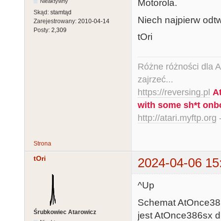
Motorola.
Nieaktywny
Skąd:
stamtąd
Niech najpierw odt
Zarejestrowany:
2010-04-14
Posty:
2,309
tOri
Różne różności dla Ata
zajrzeć...
https://reversing.pl
A
with some sh*t onb
http://atari.myftp.org
-
Strona
tOri
2024-04-06 15
^Up
Schemat AtOnce386s
Śrubkowiec Atarowicz
jest AtOnce386sx d