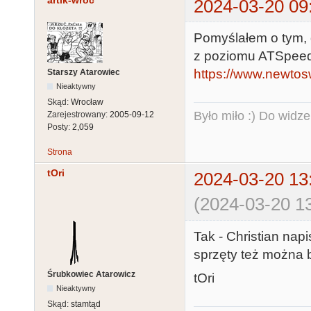
artik-wroc
2024-03-20 09
Pomyślałem o tym, g
z poziomu ATSpeed
https://www.newtos
Starszy Atarowiec
Nieaktywny
Skąd:
Wrocław
Było miło :) Do widze
Zarejestrowany:
2005-09-12
Posty:
2,059
Strona
tOri
2024-03-20 13
(2024-03-20 13
Tak - Christian napi
sprzęty też można 
Śrubkowiec Atarowicz
tOri
Nieaktywny
Skąd:
stamtąd