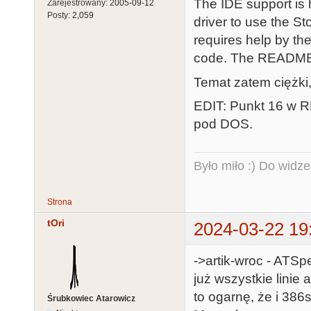
The IDE support is 
Zarejestrowany:
2005-09-12
Posty:
2,059
driver to use the S
requires help by th
code. The README i
Temat zatem ciężki,
EDIT: Punkt 16 w 
pod DOS.
Było miło :) Do widze
Strona
tOri
2024-03-22 19
->artik-wroc - ATS
już wszystkie linie
to ogarnę, że i 38
Śrubkowiec Atarowicz