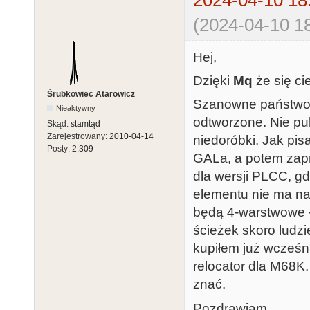
2024-04-10 18
(2024-04-10 18
Hej,
Dzięki
Mq
że się ci
Śrubkowiec Atarowicz
Szanowne państwo -
Nieaktywny
odtworzone. Nie pu
Skąd:
stamtąd
Zarejestrowany:
2010-04-14
niedoróbki. Jak pi
Posty:
2,309
GALa, a potem zapr
dla wersji PLCC, g
elementu nie ma na
będą 4-warstwowe - 
ścieżek skoro ludzi
kupiłem już wcześn
relocator dla M68K.
znać.
Pozdrawiam