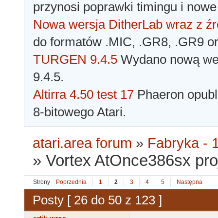
przynosi poprawki timingu i nowe
Nowa wersja DitherLab wraz z źr
do formatów .MIC, .GR8, .GR9 o
TURGEN 9.4.5
Wydano nową wer
9.4.5.
Altirra 4.50 test 17
Phaeron opubli
8-bitowego Atari.
atari.area forum
»
Fabryka - 1
»
Vortex AtOnce386sx proj
Strony
Poprzednia
1
2
3
4
5
Następna
Posty [ 26 do 50 z 123 ]