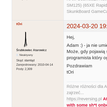
SM125) (65XE Rapi
SkunkBoard GameCart
tOri
2024-03-20 19
Hej,
Adam :) - ja nie umi
Śrubkowiec Atarowicz
Może, gdy pojawią 
Nieaktywny
programista który o
Skąd:
stamtąd
Zarejestrowany:
2010-04-14
Pozdrawiam
Posty:
2,309
tOri
Różne różności dla Ata
zajrzeć...
https://reversing.pl
A
with some sh*t onb