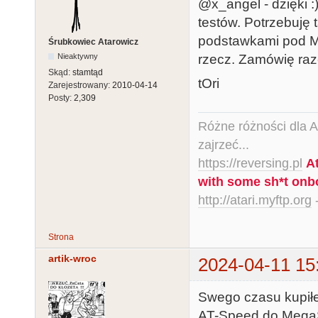
@x_angel - dzięki :
testów. Potrzebuję
podstawkami pod M
Śrubkowiec Atarowicz
rzecz. Zamówię raz
Nieaktywny
Skąd:
stamtąd
tOri
Zarejestrowany:
2010-04-14
Posty:
2,309
Różne różności dla Ata
zajrzeć...
https://reversing.pl
A
with some sh*t onb
http://atari.myftp.org
-
Strona
artik-wroc
2024-04-11 15
Swego czasu kupiłem
AT-Speed do Mega