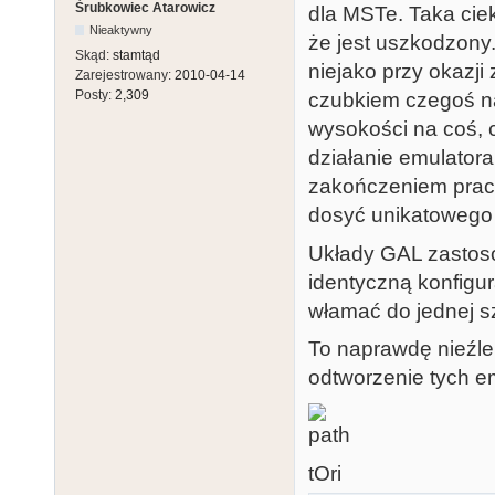
Śrubkowiec Atarowicz
dla MSTe. Taka cie
Nieaktywny
że jest uszkodzony
Skąd:
stamtąd
niejako przy okazji
Zarejestrowany:
2010-04-14
Posty:
2,309
czubkiem czegoś na
wysokości na coś,
działanie emulatora
zakończeniem prac 
dosyć unikatowego
Układy GAL zastos
identyczną konfigu
włamać do jednej sz
To naprawdę nieźle 
odtworzenie tych e
tOri