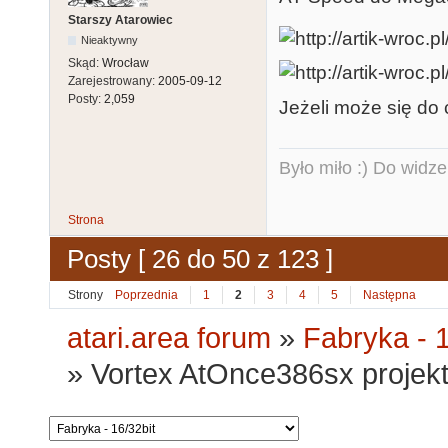
Starszy Atarowiec
Nieaktywny
Skąd:
Wrocław
Zarejestrowany:
2005-09-12
Posty:
2,059
Jeżeli może się do 
Było miło :) Do widze
Strona
Posty [ 26 do 50 z 123 ]
Strony
Poprzednia
1
2
3
4
5
Następna
atari.area forum
»
Fabryka - 1
»
Vortex AtOnce386sx projekt