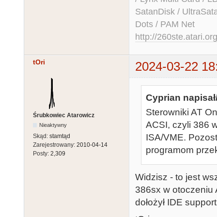
SatanDisk / UltraSat
Dots / PAM Net
http://260ste.atari.or
tOri
2024-03-22 18
Cyprian napisał
Sterowniki AT O
Śrubkowiec Atarowicz
ACSI, czyli 386 
Nieaktywny
ISA/VME. Pozosta
Skąd:
stamtąd
Zarejestrowany:
2010-04-14
programom przek
Posty:
2,309
Widzisz - to jest w
386sx w otoczeniu A
dołożył IDE support