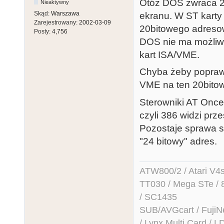
Otóż DOS zwraca 20
Nieaktywny
Skąd:
Warszawa
ekranu. W ST karty
Zarejestrowany:
2002-03-09
20bitowego adresow
Posty:
4,756
DOS nie ma możliw
kart ISA/VME.
Chyba żeby popraw
VME na ten 20bito
Sterowniki AT Once
czyli 386 widzi pr
Pozostaje sprawa s
"24 bitowy" adres.
ATW800/2 / Atari V4sa 
TT030 / Mega STe / 
/ SC1435
SUB/AVGcart / FujiN
/ Lynx Multi Card /