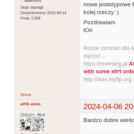
Nieaktywny
nowe prototypowe P
Skąd:
stamtąd
kolej rzeczy :)
Zarejestrowany:
2010-04-14
Posty:
2,309
Pozdrawiam
tOri
Różne różności dla Ata
zajrzeć...
https://reversing.pl
A
with some sh*t onb
http://atari.myftp.org
-
Strona
artik-wroc
2024-04-06 20
Bardzo dobre wieści