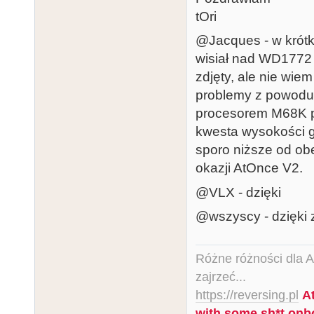
tOri
@Jacques - w krótk
wisiał nad WD1772
zdjęty, ale nie wi
problemy z powodu 
procesorem M68K po
kwesta wysokości g
sporo niższe od ob
okazji AtOnce V2.
@VLX - dzięki
@wszyscy - dzięki z
Różne różności dla Ata
zajrzeć...
https://reversing.pl
A
with some sh*t onb