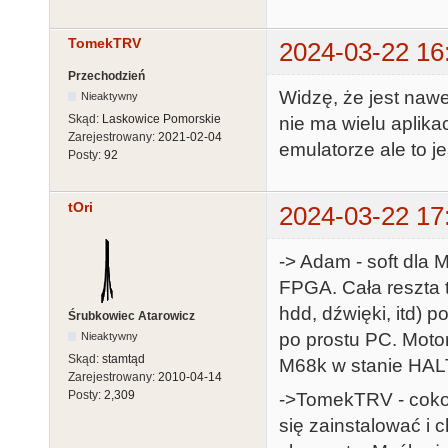
TomekTRV
2024-03-22 16
Przechodzień
Widzę, że jest naw
Nieaktywny
Skąd:
Laskowice Pomorskie
nie ma wielu aplika
Zarejestrowany:
2021-02-04
emulatorze ale to j
Posty:
92
tOri
2024-03-22 17
-> Adam - soft dla 
FPGA. Cała reszta t
hdd, dźwięki, itd) 
Śrubkowiec Atarowicz
po prostu PC. Moto
Nieaktywny
Skąd:
stamtąd
M68k w stanie HALT. 
Zarejestrowany:
2010-04-14
Posty:
2,309
->TomekTRV - coko
się zainstalować i 