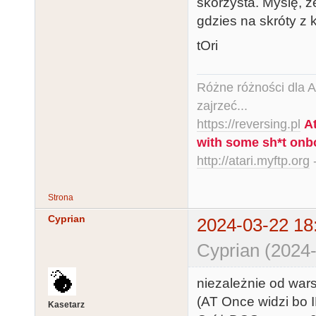
skorzysta. Myślę, 
gdzies na skróty z 
tOri
Różne różności dla Ata
zajrzeć...
https://reversing.pl
A
with some sh*t onb
http://atari.myftp.org
-
Strona
Cyprian
2024-03-22 18
Cyprian (2024-
niezależnie od wars
(AT Once widzi bo ID
Kasetarz