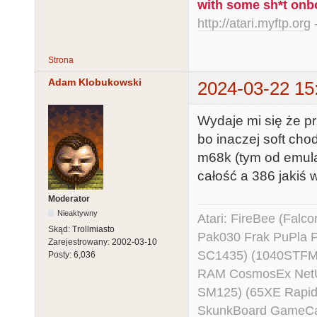
with some sh*t onb
http://atari.myftp.org
-
Strona
Adam Klobukowski
2024-03-22 15
Wydaje mi się że p
bo inaczej soft cho
m68k (tym od emula
całość a 386 jakiś
Moderator
Nieaktywny
Atari: FireBee (Fal
Skąd:
Trollmiasto
Pak030 Frak PuPla
Zarejestrowany:
2002-03-10
SC1435) (1040STFM
Posty:
6,036
RAM CosmosEx NetU
SM125) (65XE Rapi
SkunkBoard GameCart