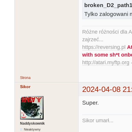
broken_D2_path1
Tylko zalogowani m
Różne różności dla Ata
zajrzeć...
https://reversing.pl
A
with some sh*t onb
http://atari.myftp.org
-
Strona
Sikor
2024-04-08 21
Super.
Sikor umarł...
Naddyskownik
Nieaktywny