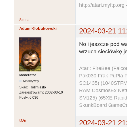
http://atari.myftp.org
-
Strona
Adam Klobukowski
2024-03-21 11
No i jeszcze pod w
wrzuca sieciówkę j
Atari: FireBee (Fal
Pak030 Frak PuPla
Moderator
Nieaktywny
SC1435) (1040STFM
Skąd:
Trollmiasto
RAM CosmosEx NetU
Zarejestrowany:
2002-03-10
SM125) (65XE Rapi
Posty:
6,036
SkunkBoard GameCart
tOri
2024-03-21 21