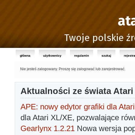
at
Twoje polskie źr
główna
użytkownicy
regulamin
szukaj
rejestr
Nie jesteś zalogowany.
Proszę się zalogować lub zarejestrować.
Aktualności ze świata Atari
APE: nowy edytor grafiki dla Atari
dla Atari XL/XE, pozwalające rów
Gearlynx 1.2.21
Nowa wersja popu