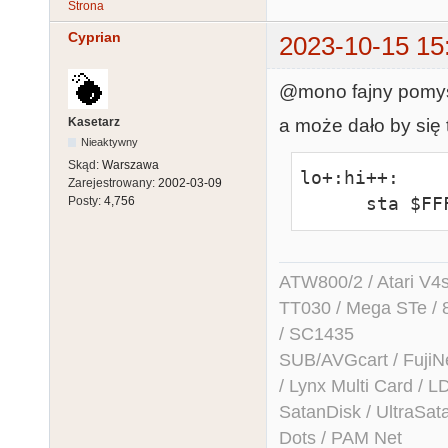
Strona
Cyprian
2023-10-15 15
@mono fajny pomy
Kasetarz
a może dało by się 
Nieaktywny
Skąd:
Warszawa
lo+:hi++:

Zarejestrowany:
2002-03-09
      sta $F
Posty:
4,756
ATW800/2 / Atari V4sa 
TT030 / Mega STe / 
/ SC1435
SUB/AVGcart / FujiN
/ Lynx Multi Card /
SatanDisk / UltraSat
Dots / PAM Net