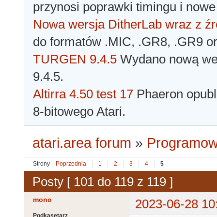
przynosi poprawki timingu i nowe
Nowa wersja DitherLab wraz z źr
do formatów .MIC, .GR8, .GR9 o
TURGEN 9.4.5
Wydano nową wer
9.4.5.
Altirra 4.50 test 17
Phaeron opubli
8-bitowego Atari.
atari.area forum
»
Programowa
Strony
Poprzednia
1
2
3
4
5
Posty [ 101 do 119 z 119 ]
mono
2023-06-28 10
Podkasetarz