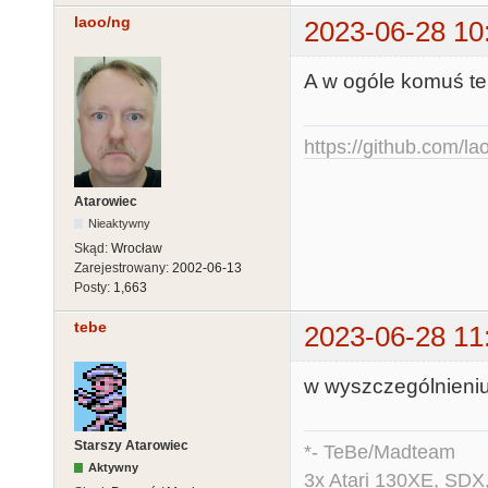
laoo/ng
2023-06-28 10
A w ogóle komuś t
https://github.com/la
Atarowiec
Nieaktywny
Skąd:
Wrocław
Zarejestrowany:
2002-06-13
Posty:
1,663
tebe
2023-06-28 11
w wyszczególnieniu
Starszy Atarowiec
*- TeBe/Madteam
Aktywny
3x Atari 130XE, SDX