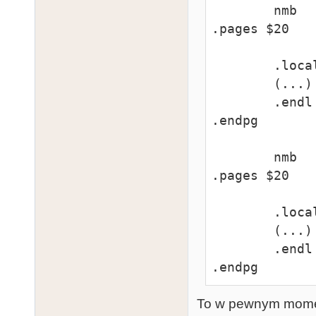
        nmb

.pages $20

        .local,$A000

        (...)

        .endl

.endpg

        nmb

.pages $20

        .local,$A000

        (...)

        .endl

.endpg
To w pewnym momen