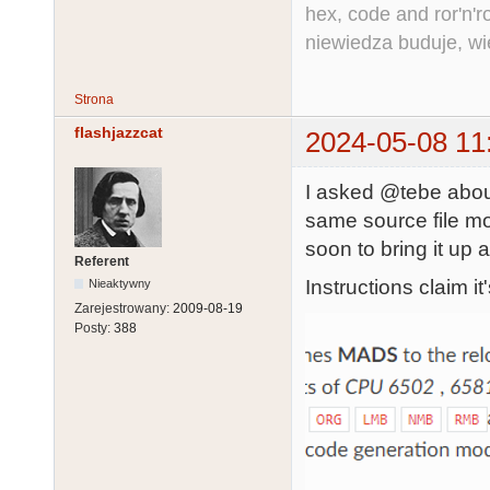
hex, code and ror'n'ro
niewiedza buduje, wi
Strona
flashjazzcat
2024-05-08 11
I asked @tebe about
same source file mor
soon to bring it up a
Referent
Instructions claim it
Nieaktywny
Zarejestrowany:
2009-08-19
Posty:
388