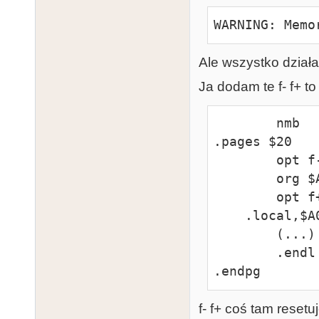
WARNING: Memo
Ale wszystko działa
Ja dodam te f- f+ to 
        nmb

.pages $20

        opt f-

        org $A000

        opt f+

    .local,$A000

        (...)

        .endl

.endpg
f- f+ coś tam resetu