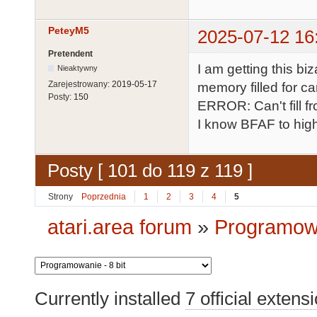
PeteyM5
2025-07-12 16
Pretendent
I am getting this b
Nieaktywny
Zarejestrowany:
2019-05-17
memory filled for c
Posty:
150
ERROR: Can't fill f
I know BFAF to hig
Posty [ 101 do 119 z 119 ]
Strony
Poprzednia
1
2
3
4
5
atari.area forum
»
Programowa
Currently installed
7 official extens