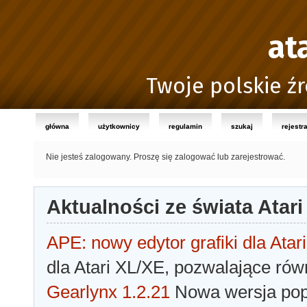
at
Twoje polskie źr
główna
użytkownicy
regulamin
szukaj
rejestr
Nie jesteś zalogowany.
Proszę się zalogować lub zarejestrować.
Aktualności ze świata Atari
APE: nowy edytor grafiki dla Atari
dla Atari XL/XE, pozwalające rów
Gearlynx 1.2.21
Nowa wersja popu