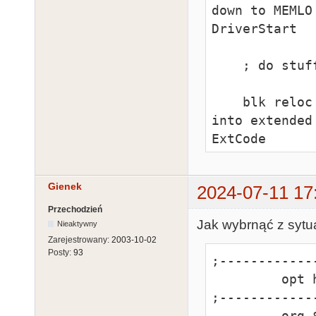
down to MEMLO
DriverStart

    ; do stuff

    blk reloc ext    ; loader relocates this block 
into extended
ExtCode

    ; do more stuff

Gienek
2024-07-11 17
    blk up
Przechodzień
Jak wybrnąć z sytua
Nieaktywny
Zarejestrowany:
2003-10-02
Posty:
93
;-------------
         opt h-f+

;-------------
         org $A000
