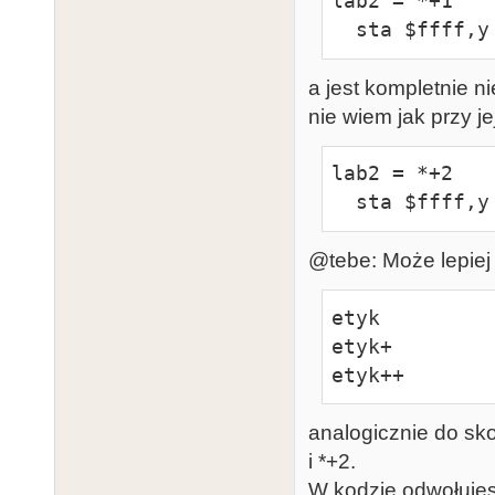
lab2 = *+1

  sta $ffff,y
a jest kompletnie ni
nie wiem jak przy j
lab2 = *+2

  sta $ffff,y
@tebe: Może lepiej 
etyk

etyk+

etyk++
analogicznie do sk
i *+2.
W kodzie odwołujesz