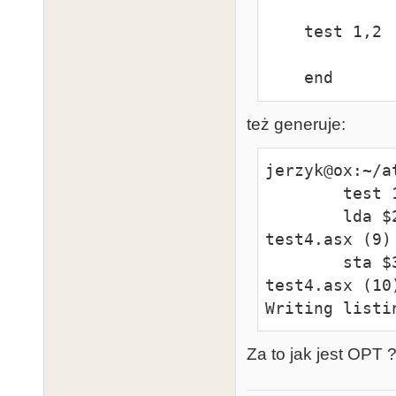
    test 1,2

    end
też generuje:
jerzyk@ox:~/a
        test 1,2

        lda $2000+[WIDTH*%%x],x

test4.asx (9)
        sta $3000+[8*%%y],y

test4.asx (10
Writing listi
Za to jak jest OPT ?