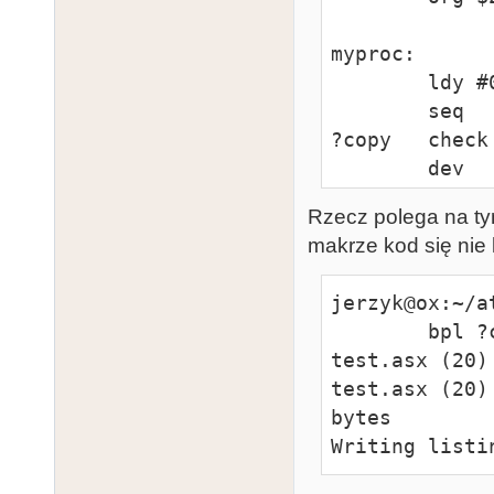
myproc:

        ldy #0

        seq

?copy   check 
        dey

        bpl ?copy

Rzecz polega na tym
        rts

makrze kod się nie 
        end
jerzyk@ox:~/a
        bpl ?copy

test.asx (20)
test.asx (20)
bytes

Writing listi