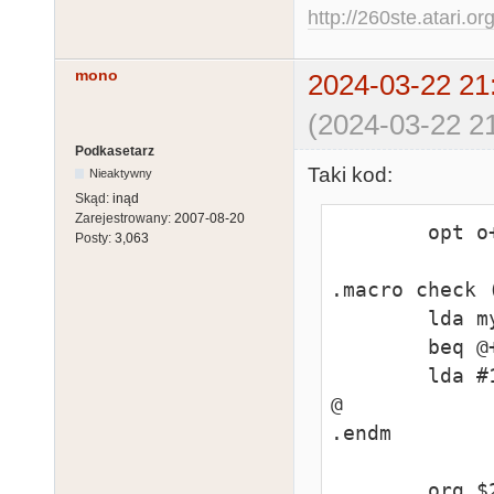
http://260ste.atari.or
mono
2024-03-22 21
(2024-03-22 21
Podkasetarz
Taki kod:
Nieaktywny
Skąd:
inąd
Zarejestrowany:
2007-08-20
        opt o+ h+ ?+ c-

Posty:
3,063
.macro check (
        lda myproc+40*:1,x

        beq @+

        lda #1

@

.endm

        org $2000
