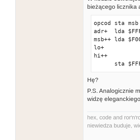
bieżącego licznika 
opcod sta msb

adr+  lda $FFF
msb++ lda $F00
lo+

hi++

      sta $F
Hę?
P.S. Analogicznie mo
widzę eleganckiego
hex, code and ror'n'ro
niewiedza buduje, wi