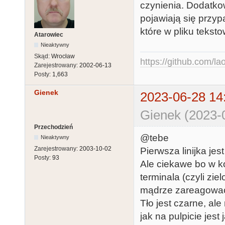
czynienia. Dodatkow
pojawiają się przyp
które w pliku tekst
Atarowiec
Nieaktywny
Skąd:
Wrocław
https://github.com/la
Zarejestrowany:
2002-06-13
Posty:
1,663
Gienek
2023-06-28 14
Gienek (2023-
Przechodzień
@tebe
Nieaktywny
Zarejestrowany:
2003-10-02
Pierwsza linijka jes
Posty:
93
Ale ciekawe bo w k
terminala (czyli z
mądrze zareagowa
Tło jest czarne, al
jak na pulpicie jest