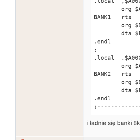
.local  ,$A000
        org $A000

BANK1   rts

        org $BFFF

        dta $FF

.endl

;-------------
.local  ,$A000
        org $A000

BANK2   rts

        org $BFFF

        dta $FF

.endl

;------------
i ładnie się banki 8