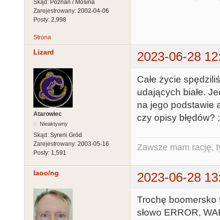
Skąd:
Poznań / Mosina
Zarejestrowany:
2002-04-06
Posty:
2,998
Strona
Lizard
2023-06-28 12
Całe życie spędzili
udających białe. J
na jego podstawie 
Atarowiec
czy opisy błędów? ;
Nieaktywny
Skąd:
Syreni Gród
Zarejestrowany:
2003-05-16
Zawsze mam rację, ty
Posty:
1,591
laoo/ng
2023-06-28 13
Trochę boomersko to
słowo ERROR, WAR