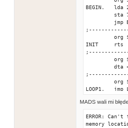
BEGIN.   lda 2
         sta 712

         jmp BEGIN

;-------------
         org $BFF0

INIT     rts

;-------------
         org $BFFA

         dta <BEGIN, >BEGIN, $00, $04, <INIT, >INIT

;-------------
         org $A000

LOOP1.   jmp L
         org $BFFF

MADS wali mi błęd
         dta $FF

;-------------
ERROR: Can't 
         org $A000

memory locati
LOOP2.   jmp L