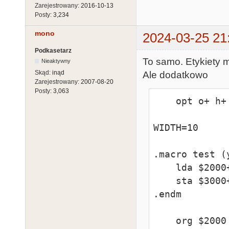
Zarejestrowany:
2016-10-13
Posty:
3,234
mono
2024-03-25 21
Podkasetarz
To samo. Etykiety 
Nieaktywny
Skąd:
inąd
Ale dodatkowo
Zarejestrowany:
2007-08-20
Posty:
3,063
    opt o+ h+ ?+ c-

WIDTH=10

.macro test (y
    lda $2000+[WIDTH*%%x],x

    sta $3000+[8*%%y],y

.endm

    org $2000
