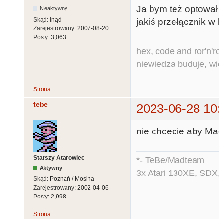
Ja bym też optował
Nieaktywny
Skąd:
inąd
jakiś przełącznik w l
Zarejestrowany:
2007-08-20
Posty:
3,063
hex, code and ror'n'ro
niewiedza buduje, wi
Strona
tebe
2023-06-28 10
nie chcecie aby Ma
Starszy Atarowiec
*- TeBe/Madteam
Aktywny
3x Atari 130XE, SDX
Skąd:
Poznań / Mosina
Zarejestrowany:
2002-04-06
Posty:
2,998
Strona