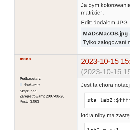
Ja bym kolorowanie 
matrixie".
Edit: dodałem JPG
MADsMacOS.jpg
Tylko zalogowani m
mono
2023-10-15 15
(2023-10-15 15
Podkasetarz
Jest ta chora notacj
Nieaktywny
Skąd:
inąd
Zarejestrowany:
2007-08-20
sta lab2:$fff
Posty:
3,063
która niby ma zast