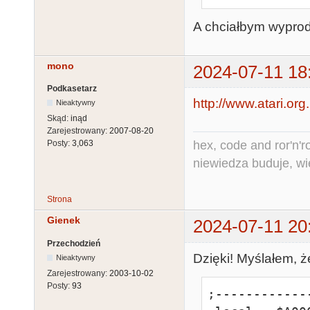
         org $BFFF

A chciałbym wyprod
         dta $FF

;------------
mono
2024-07-11 18
Podkasetarz
http://www.atari.org
Nieaktywny
Skąd:
inąd
Zarejestrowany:
2007-08-20
hex, code and ror'n'ro
Posty:
3,063
niewiedza buduje, wi
Strona
Gienek
2024-07-11 20
Przechodzień
Dzięki! Myślałem, że
Nieaktywny
Zarejestrowany:
2003-10-02
Posty:
93
;-------------