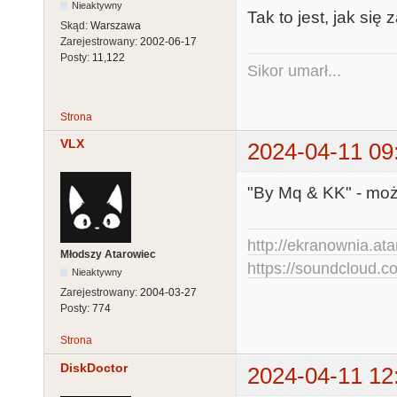
Nieaktywny
Tak to jest, jak się 
Skąd:
Warszawa
Zarejestrowany:
2002-06-17
Posty:
11,122
Sikor umarł...
Strona
VLX
2024-04-11 09
"By Mq & KK" - możn
http://ekranownia.atar
Młodszy Atarowiec
https://soundcloud.co
Nieaktywny
Zarejestrowany:
2004-03-27
Posty:
774
Strona
DiskDoctor
2024-04-11 12