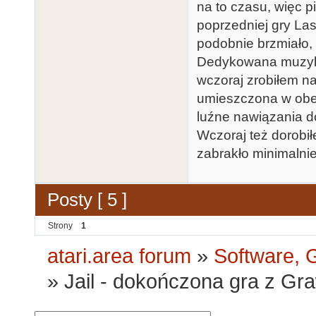
na to czasu, więc 
poprzedniej gry Las
podobnie brzmiało,
Dedykowana muzyka
wczoraj zrobiłem na
umieszczona w obecn
luźne nawiązania d
Wczoraj też dorobił
zabrakło minimalnie
Posty [ 5 ]
Strony
1
atari.area forum
»
Software, G
»
Jail - dokończona gra z Gra