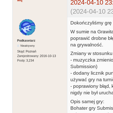
Mq
2024-04-10 23
(2024-04-10 23
Dokończyliśmy grę z
W sumie na Grawita
poprawić drobne bł
Podkasetarz
na grywalność.
Nieaktywny
Skąd:
Poznań
Zmiany w stosunku d
Zarejestrowany:
2016-10-13
- muzyczka zmieni
Posty:
3,234
Submission)
- dodany licznik pu
używać gry na turn
- poprawiony błąd, 
nigdy nie był uruch
Opis samej gry:
Bohater gry Submis