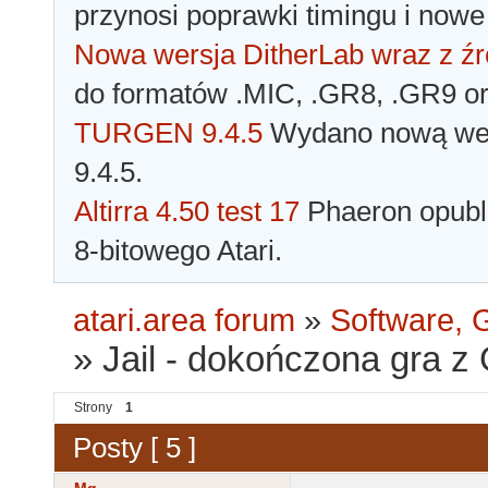
przynosi poprawki timingu i nowe
Nowa wersja DitherLab wraz z źr
do formatów .MIC, .GR8, .GR9 o
TURGEN 9.4.5
Wydano nową wer
9.4.5.
Altirra 4.50 test 17
Phaeron opubli
8-bitowego Atari.
atari.area forum
»
Software, G
»
Jail - dokończona gra z 
Strony
1
Posty [ 5 ]