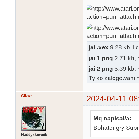
jail.xex
9.28 kb, l
jail1.png
2.71 kb, n
jail2.png
5.39 kb, n
Tylko zalogowani m
Sikor
2024-04-11 08
Mq napisał/a:
Bohater gry Submi
Naddyskownik