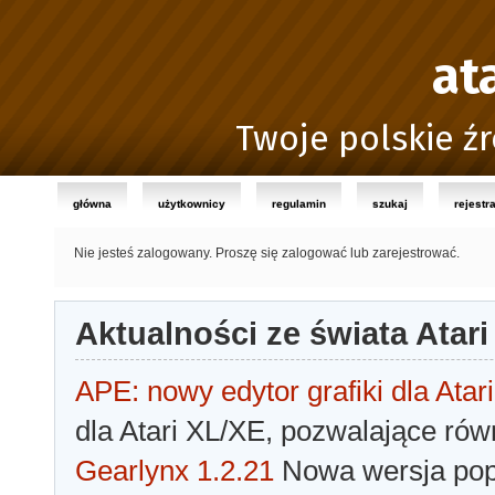
at
Twoje polskie źr
główna
użytkownicy
regulamin
szukaj
rejestr
Nie jesteś zalogowany.
Proszę się zalogować lub zarejestrować.
Aktualności ze świata Atari
APE: nowy edytor grafiki dla Atari
dla Atari XL/XE, pozwalające rów
Gearlynx 1.2.21
Nowa wersja popu