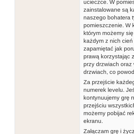
ucieczce. W pomies
zainstalowane są k
naszego bohatera t
pomieszczenie. W k
którym możemy się 
każdym z nich cień p
zapamiętać jak poru
prawą korzystając z
przy drzwiach oraz 
drzwiach, co powodu
Za przejście każdeg
numerek levelu. Jeś
kontynuujemy grę n
przejściu wszystkich
możemy pobijać rek
ekranu.
Załączam grę i życ