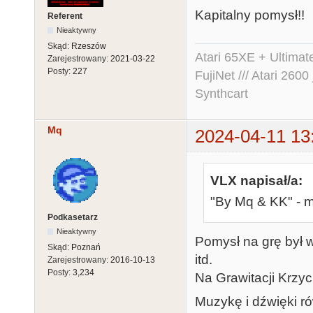
Kapitalny pomysł!!
Referent
Nieaktywny
Skąd:
Rzeszów
Atari 65XE + Ultima
Zarejestrowany:
2021-03-22
Posty:
227
FujiNet /// Atari 26
Synthcart
Mq
2024-04-11 13
VLX napisał/a:
"By Mq & KK" - m
Podkasetarz
Nieaktywny
Pomysł na grę był w
Skąd:
Poznań
itd.
Zarejestrowany:
2016-10-13
Posty:
3,234
Na Grawitacji Krzych
Muzykę i dźwięki ró