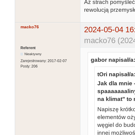
Aż strach pomyśleć 
rewolucją przemysł
macko76
2024-05-04 16
macko76 (2024
Referent
Nieaktywny
gabor napisał/a
Zarejestrowany:
2017-02-07
Posty:
206
tOri napisał/a
Jak dla mnie 
spaaaaaaalin
na klimat" to
Napiszę krót
elementów oży
węgiel do bud
innej możliwoś