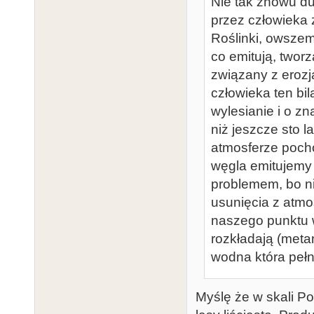
Nie tak znowu d
przez człowieka 
Roślinki, owszem
co emitują, tworz
związany z erozja
człowieka ten bi
wylesianie i o zn
niż jeszcze sto 
atmosferze pocho
węgla emitujemy m
problemem, bo n
usunięcia z atmo
naszego punktu w
rozkładają (meta
wodna która pełn
Myślę że w skali Po