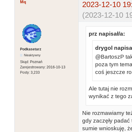
Mq
2023-12-10 19
(2023-12-10 19
prz napisał/a:
drygol napisa
Podkasetarz
Nieaktywny
@BartoszP taki
Skąd:
Poznań
poza tym tema
Zarejestrowany:
2016-10-13
coś jeszcze ro
Posty:
3,233
Ale tutaj nie ro
wynikać z tego z
Nie rozmawiamy też 
gdy zaczęły padać t
sumie wnioskuję, ż