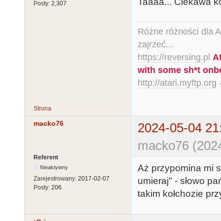
Taaaa... Ciekawa ko
Posty:
2,307
Różne różności dla Ata
zajrzeć...
https://reversing.pl
A
with some sh*t onb
http://atari.myftp.org
-
Strona
macko76
2024-05-04 21
macko76 (2024
Referent
Aż przypomina mi si
Nieaktywny
Zarejestrowany:
2017-02-07
umieraj" - słowo p
Posty:
206
takim kołchozie pr