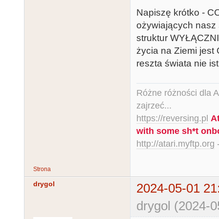
Napiszę krótko -
ożywiających nasz 
struktur WYŁĄCZNIE
życia na Ziemi jest 
reszta świata nie is
Różne różności dla Ata
zajrzeć...
https://reversing.pl
A
with some sh*t onb
http://atari.myftp.org
-
Strona
drygol
2024-05-01 21
drygol (2024-0