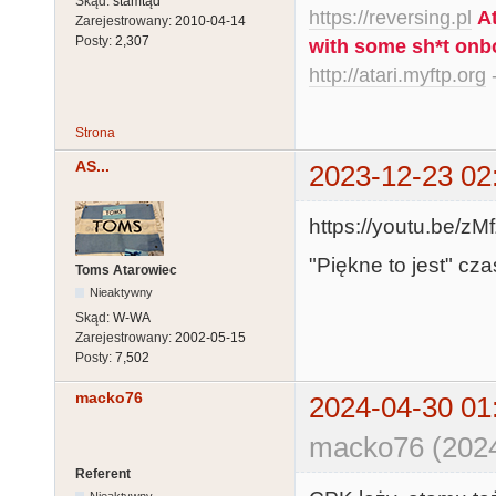
Skąd:
stamtąd
https://reversing.pl
A
Zarejestrowany:
2010-04-14
Posty:
2,307
with some sh*t onb
http://atari.myftp.org
-
Strona
AS...
2023-12-23 02
https://youtu.be
"Piękne to jest" cz
Toms Atarowiec
Nieaktywny
Skąd:
W-WA
Zarejestrowany:
2002-05-15
Posty:
7,502
macko76
2024-04-30 01
macko76 (2024
Referent