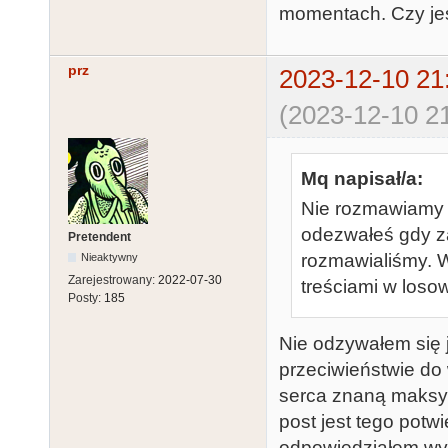
momentach. Czy je
prz
2023-12-10 21
(2023-12-10 21
Mq napisał/a:
Nie rozmawiamy te
odezwałeś gdy za
Pretendent
rozmawialiśmy. 
Nieaktywny
Zarejestrowany:
2022-07-30
treściami w los
Posty:
185
Nie odzywałem się 
przeciwieństwie do
serca znaną maksy
post jest tego potw
odpowiedziałem wy