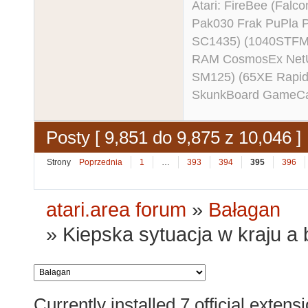
Atari: FireBee (Fal
Pak030 Frak PuPla
SC1435) (1040STFM
RAM CosmosEx NetU
SM125) (65XE Rapi
SkunkBoard GameCart
Posty [ 9,851 do 9,875 z 10,046 ]
Strony
Poprzednia
1
…
393
394
395
396
atari.area forum
»
Bałagan
»
Kiepska sytuacja w kraju a 
Currently installed
7 official extens