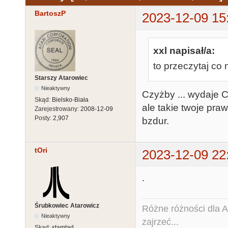
BartoszP
2023-12-09 15
xxl napisał/a:
to przeczytaj co 
Starszy Atarowiec
Nieaktywny
Czyżby ... wydaje Ci
Skąd:
Bielsko-Biała
ale takie twoje praw
Zarejestrowany:
2008-12-09
Posty:
2,907
bzdur.
tOri
2023-12-09 22
.
Śrubkowiec Atarowicz
Różne różności dla Ata
Nieaktywny
zajrzeć...
Skąd:
stamtąd