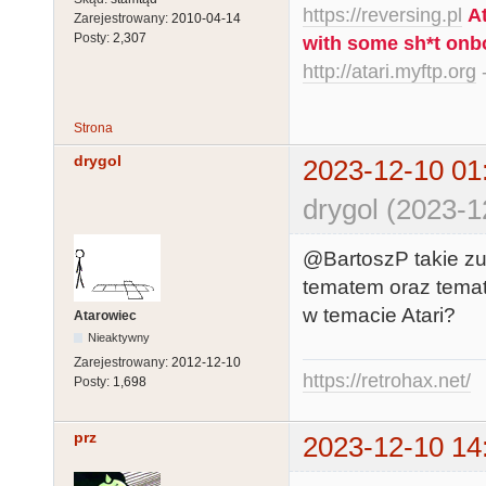
https://reversing.pl
A
Zarejestrowany:
2010-04-14
Posty:
2,307
with some sh*t onb
http://atari.myftp.org
-
Strona
drygol
2023-12-10 01
drygol (2023-1
@BartoszP takie zup
tematem oraz temat
w temacie Atari?
Atarowiec
Nieaktywny
Zarejestrowany:
2012-12-10
https://retrohax.net/
Posty:
1,698
prz
2023-12-10 14