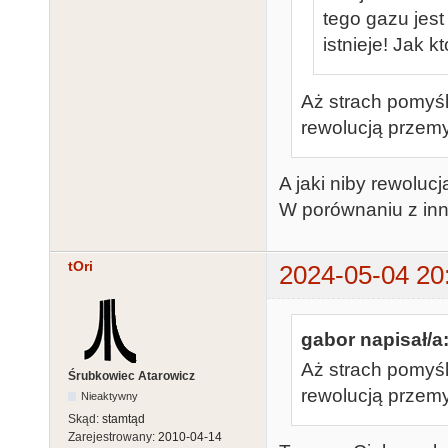
tego gazu jest 
istnieje! Jak k
Aż strach pomyśl
rewolucją przemy
A jaki niby rewolu
W porównaniu z inn
tOri
2024-05-04 20
gabor napisał/a
Aż strach pomyśl
Śrubkowiec Atarowicz
rewolucją przemy
Nieaktywny
Skąd:
stamtąd
Zarejestrowany:
2010-04-14