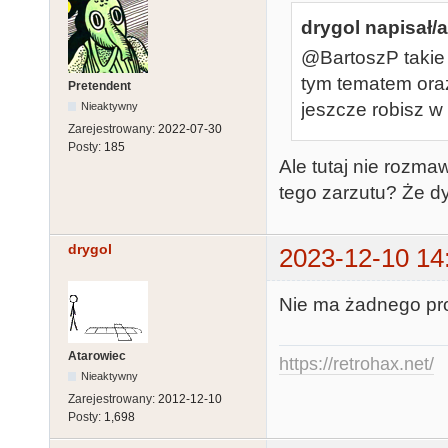
drygol napisał/a
@BartoszP takie 
tym tematem ora
Pretendent
jeszcze robisz w
Nieaktywny
Zarejestrowany:
2022-07-30
Posty:
185
Ale tutaj nie rozma
tego zarzutu? Że d
drygol
2023-12-10 14
Nie ma żadnego pro
Atarowiec
https://retrohax.net/
Nieaktywny
Zarejestrowany:
2012-12-10
Posty:
1,698