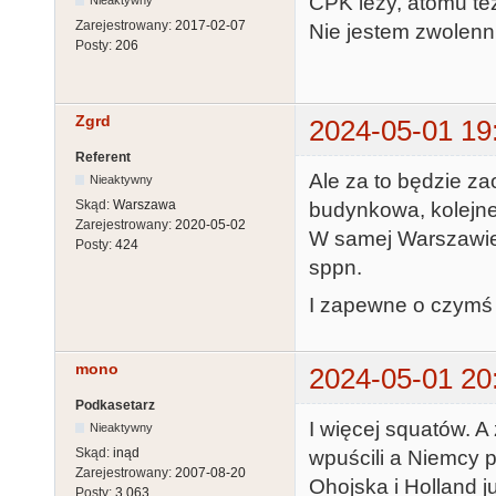
CPK leży, atomu też
Nieaktywny
Zarejestrowany:
2017-02-07
Nie jestem zwolenn
Posty:
206
Zgrd
2024-05-01 19
Referent
Ale za to będzie za
Nieaktywny
Skąd:
Warszawa
budynkowa, kolejne 
Zarejestrowany:
2020-05-02
W samej Warszawie 
Posty:
424
sppn.
I zapewne o czymś
mono
2024-05-01 20
Podkasetarz
I więcej squatów. A 
Nieaktywny
Skąd:
inąd
wpuścili a Niemcy 
Zarejestrowany:
2007-08-20
Ohojska i Holland j
Posty:
3,063