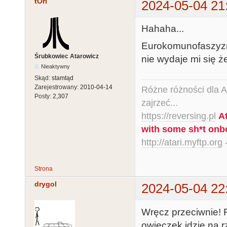
tOri
2024-05-04 21
Hahaha...
Eurokomunofaszyzm -
Śrubkowiec Atarowicz
nie wydaje mi się ż
Nieaktywny
Skąd:
stamtąd
Zarejestrowany:
2010-04-14
Różne różności dla Ata
Posty:
2,307
zajrzeć...
https://reversing.pl
A
with some sh*t onb
http://atari.myftp.org
-
Strona
drygol
2024-05-04 22
Wręcz przeciwnie! 
owieczek idzie na r