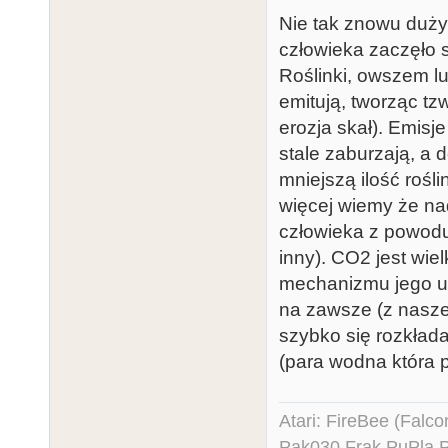
Nie tak znowu duż
człowieka zaczęło 
Roślinki, owszem l
emitują, tworząc tz
erozja skał). Emisje
stale zaburzają, a 
mniejszą ilość rośl
więcej wiemy że na
człowieka z powodu 
inny). CO2 jest wi
mechanizmu jego us
na zawsze (z nasze
szybko się rozkład
(para wodna która 
Atari: FireBee (Fal
Pak030 Frak PuPla