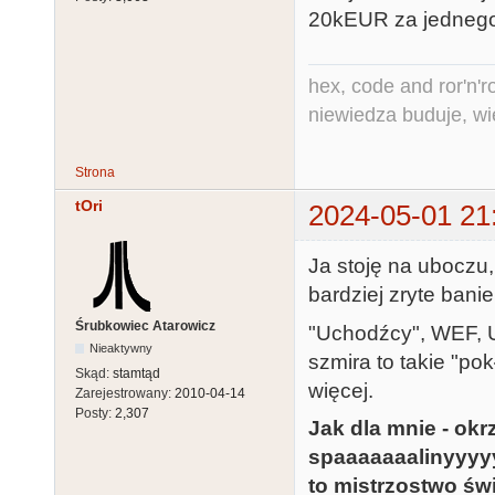
20kEUR za jednego.
hex, code and ror'n'ro
niewiedza buduje, wi
Strona
tOri
2024-05-01 21
Ja stoję na uboczu,
bardziej zryte banie
Śrubkowiec Atarowicz
"Uchodźcy", WEF, 
Nieaktywny
szmira to takie "po
Skąd:
stamtąd
więcej.
Zarejestrowany:
2010-04-14
Posty:
2,307
Jak dla mnie - okr
spaaaaaaalinyyyyy
to mistrzostwo świ