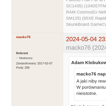
SC1435) (1040STFM
RAM CosmosEx NetU
SM125) (65XE Rapi
SkunkBoard GameCart
macko76
2024-05-04 23
macko76 (2024
Referent
Nieaktywny
Adam Klobukows
Zarejestrowany:
2017-02-07
Posty:
206
macko76 napi
A jaki niby re
W porównaniu 
nieistotne.