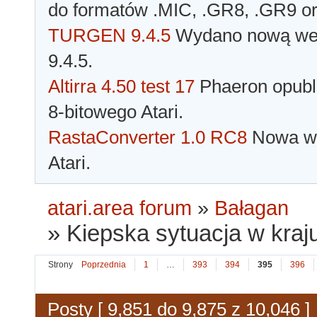
do formatów .MIC, .GR8, .GR9 o
TURGEN 9.4.5
Wydano nową wer
9.4.5.
Altirra 4.50 test 17
Phaeron opubli
8-bitowego Atari.
RastaConverter 1.0 RC8
Nowa wer
Atari.
atari.area forum
»
Bałagan
»
Kiepska sytuacja w kraju
Strony
Poprzednia
1
…
393
394
395
396
Posty [ 9,851 do 9,875 z 10,046 ]