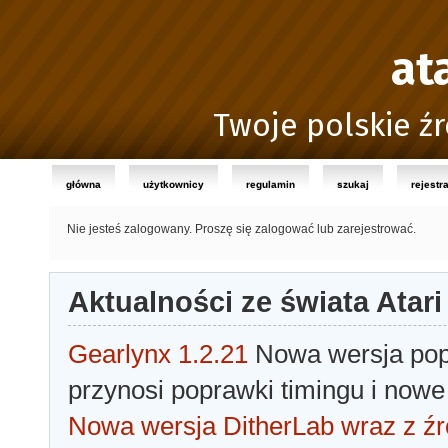
at
Twoje polskie źr
główna
użytkownicy
regulamin
szukaj
rejestr
Nie jesteś zalogowany.
Proszę się zalogować lub zarejestrować.
Aktualności ze świata Atari
Gearlynx 1.2.21
Nowa wersja popu
przynosi poprawki timingu i nowe
Nowa wersja DitherLab wraz z źr