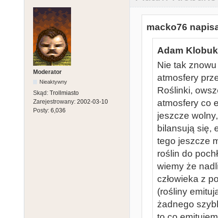
macko76 napisa
Adam Klobuko
Nie tak znow
Moderator
atmosfery prz
Nieaktywny
Roślinki, ows
Skąd:
Trollmiasto
atmosfery co e
Zarejestrowany:
2002-03-10
Posty:
6,036
jeszcze wolny,
bilansują się,
tego jeszcze m
roślin do poch
wiemy że nadl
człowieka z p
(rośliny emitu
żadnego szybk
to co emituje