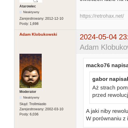
Atarowiec
Nieaktywny
https://retrohax.net/
Zarejestrowany:
2012-12-10
Posty:
1,698
Adam Klobukowski
2024-05-04 23
Adam Klobukow
macko76 napisa
gabor napisał
Aż strach pomy
Moderator
przed rewoluc
Nieaktywny
Skąd:
Trollmiasto
Zarejestrowany:
2002-03-10
A jaki niby rewo
Posty:
6,036
W porównaniu z i