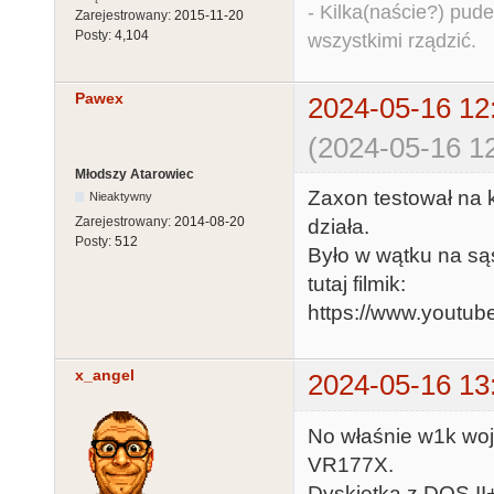
- Kilka(naście?) pude
Zarejestrowany:
2015-11-20
Posty:
4,104
wszystkimi rządzić.
Pawex
2024-05-16 12
(2024-05-16 12
Młodszy Atarowiec
Zaxon testował na k
Nieaktywny
Zarejestrowany:
2014-08-20
działa.
Posty:
512
Było w wątku na są
tutaj filmik:
https://www.yout
x_angel
2024-05-16 13
No właśnie w1k woj
VR177X.
Dyskietka z DOS II+