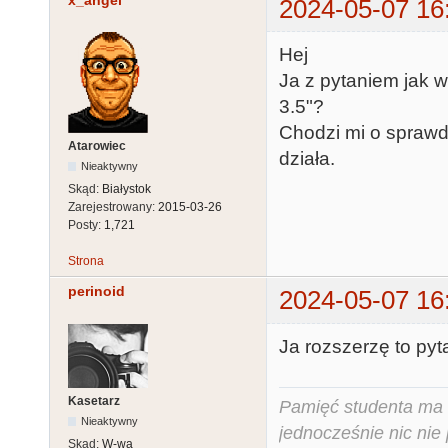
x_angel
2024-05-07 16
Hej
Ja z pytaniem jak w
3.5"?
Chodzi mi o sprawd
Atarowiec
działa.
Nieaktywny
Skąd:
Białystok
Zarejestrowany:
2015-03-26
Posty:
1,721
Strona
perinoid
2024-05-07 16
Ja rozszerzę to pyt
Kasetarz
Pamięć studenta ma c
Nieaktywny
jednocześnie nic nie
Skąd:
W-wa