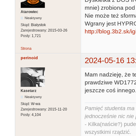
mnie) zrobiona pod 
Atarowiec
Nie może też sforma
Nieaktywny
Wgrany jest HYPROM
Skąd:
Białystok
Zarejestrowany:
2015-03-26
http://blog.3b2.sk
Posty:
1,721
Strona
perinoid
2024-05-16 13
Mam nadzieję, że te
prawdziwe WD1772 i
jeszcze coś innego
Kasetarz
Nieaktywny
Skąd:
W-wa
Pamięć studenta ma c
Zarejestrowany:
2015-11-20
Posty:
4,104
jednocześnie nic nie
- Kilka(naście?) pude
wszystkimi rządzić.