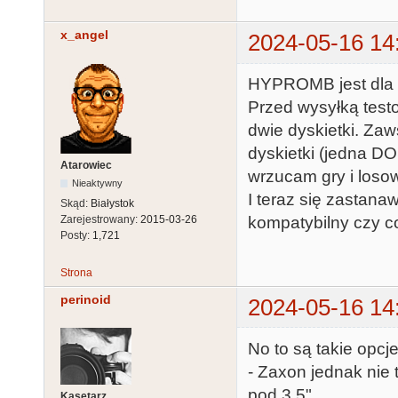
x_angel
2024-05-16 14
HYPROMB jest dla st
Przed wysyłką test
dwie dyskietki. Zaw
dyskietki (jedna DO
Atarowiec
wrzucam gry i loso
Nieaktywny
I teraz się zastan
Skąd:
Białystok
Zarejestrowany:
2015-03-26
kompatybilny czy c
Posty:
1,721
Strona
perinoid
2024-05-16 14
No to są takie opcje
- Zaxon jednak nie
pod 3.5".
Kasetarz