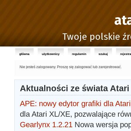
at
Twoje polskie źr
główna
użytkownicy
regulamin
szukaj
rejestr
Nie jesteś zalogowany.
Proszę się zalogować lub zarejestrować.
Aktualności ze świata Atari
APE: nowy edytor grafiki dla Atari
dla Atari XL/XE, pozwalające rów
Gearlynx 1.2.21
Nowa wersja popu