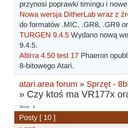
przynosi poprawki timingu i nowe
Nowa wersja DitherLab wraz z źr
do formatów .MIC, .GR8, .GR9 o
TURGEN 9.4.5
Wydano nową wer
9.4.5.
Altirra 4.50 test 17
Phaeron opubli
8-bitowego Atari.
atari.area forum
»
Sprzęt - 8bi
»
Czy ktoś ma VR177x or
Strony
1
Posty [ 10 ]