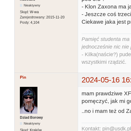
- Klon Zaxona ma ja
Nieaktywny
Skąd:
W-wa
- Jeszcze coś trzeci
Zarejestrowany:
2015-11-20
Ciekawe jaka jest 
Posty:
4,104
Pamięć studenta ma c
jednocześnie nic nie
- Kilka(naście?) pude
wszystkimi rządzić.
Pin
2024-05-16 16
mam prawdziwe XF 
pomęczyć, jak mi go
..no i mam też od Za
Dziad Borowy
Nieaktywny
Kontakt: pin@usdk.p
Skąd:
Kraków