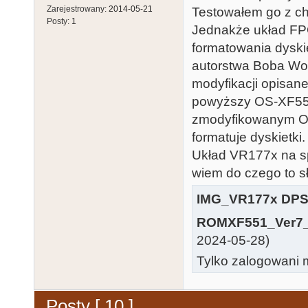
Zarejestrowany:
2014-05-21
Testowałem go z ch
Posty:
1
Jednakże układ F
formatowania dyski
autorstwa Boba Wool
modyfikacji opisan
powyższy OS-XF551
zmodyfikowanym OS
formatuje dyskietki.
Układ VR177x na sp
wiem do czego to sł
IMG_VR177x DPS
ROMXF551_Ver7_
2024-05-28)
Tylko zalogowani m
Posty [ 10 ]