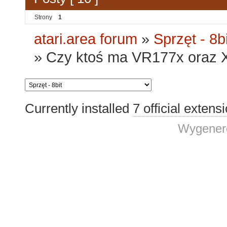
Strony
1
atari.area forum
»
Sprzęt - 8bi
»
Czy ktoś ma VR177x oraz 
Currently installed
7 official extens
Wygenero