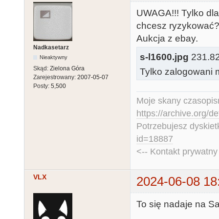
UWAGA!!! Tylko dla
chcesz ryzykować? 
Aukcja z ebay.
Nadkasetarz
s-l1600.jpg
231.82 
Nieaktywny
Skąd:
Zielona Góra
Tylko zalogowani m
Zarejestrowany:
2007-05-07
Posty:
5,500
Moje skany czasopism
https://archive.org/d
Potrzebujesz dyskiet
id=18887
<-- Kontakt prywatn
VLX
2024-06-08 18
To się nadaje na Sad