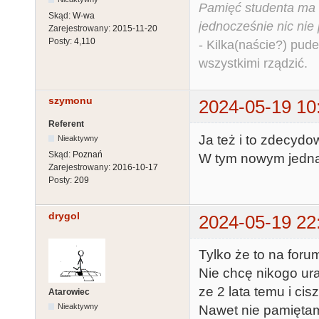
Pamięć studenta ma c
Skąd:
W-wa
jednocześnie nic nie
Zarejestrowany:
2015-11-20
Posty:
4,110
- Kilka(naście?) pude
wszystkimi rządzić.
szymonu
2024-05-19 10
Referent
Ja też i to zdecydo
Nieaktywny
Skąd:
Poznań
W tym nowym jednak 
Zarejestrowany:
2016-10-17
Posty:
209
drygol
2024-05-19 22
Tylko że to na forum
Nie chcę nikogo ura
ze 2 lata temu i cisz
Atarowiec
Nieaktywny
Nawet nie pamiętam k