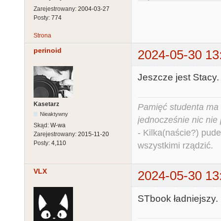
Zarejestrowany:
2004-03-27
Posty:
774
Strona
perinoid
2024-05-30 13
Jeszcze jest Stacy.
Kasetarz
Pamięć studenta ma c
Nieaktywny
jednocześnie nic nie
Skąd:
W-wa
- Kilka(naście?) pude
Zarejestrowany:
2015-11-20
Posty:
4,110
wszystkimi rządzić.
VLX
2024-05-30 13
STbook ładniejszy. 