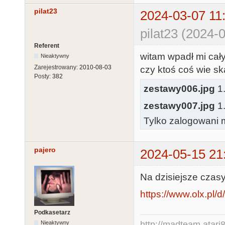
pilat23
2024-03-07 11
pilat23 (2024-
Referent
witam wpadł mi cały
Nieaktywny
Zarejestrowany:
2010-08-03
czy ktoś coś wie sk
Posty:
382
zestawy006.jpg
1.
zestawy007.jpg
1.
Tylko zalogowani m
pajero
2024-05-15 21
Na dzisiejsze czas
https://www.olx.pl/d
Podkasetarz
Nieaktywny
http://madteam.atari8