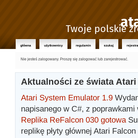
at
Twoje polskie źr
główna
użytkownicy
regulamin
szukaj
rejestr
Nie jesteś zalogowany.
Proszę się zalogować lub zarejestrować.
Aktualności ze świata Atari
Atari System Emulator 1.9
Wydano
napisanego w C#, z poprawkami w
Replika ReFalcon 030 gotowa
Sua
replikę płyty głównej Atari Falcon