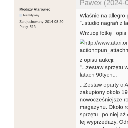
Pawex (2024-0
Młodszy Atarowiec
Właśnie na allegro 
Nieaktywny
Zarejestrowany:
2014-08-20
"..studio nagrań z la
Posty:
513
Wrzucę fotkę i opis
z opisu aukcji:
"...zestaw sprzętu
latach 90tych...
...Zestaw oparty o
zakupiony około 19
nowocześniejsze ro
magazynu. Około r
sprzętu i po niej a
tej wyprzedaży. Od