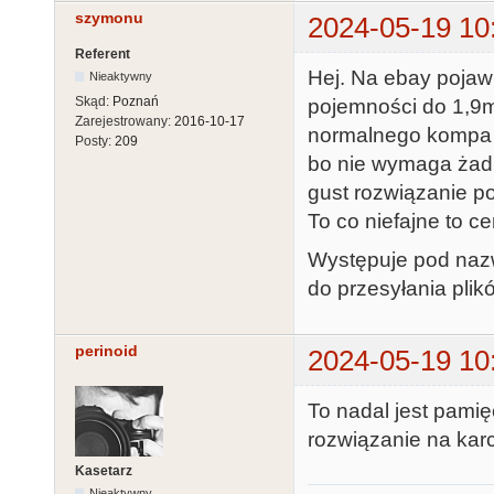
szymonu
2024-05-19 10
Referent
Hej. Na ebay pojawi
Nieaktywny
Skąd:
Poznań
pojemności do 1,9mb
Zarejestrowany:
2016-10-17
normalnego kompa v
Posty:
209
bo nie wymaga żadny
gust rozwiązanie po
To co niefajne to ce
Występuje pod nazw
do przesyłania pli
perinoid
2024-05-19 10
To nadal jest pami
rozwiązanie na kar
Kasetarz
Nieaktywny