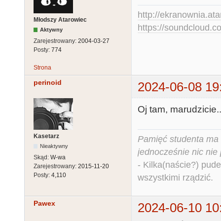
http://ekranownia.atar
Młodszy Atarowiec
https://soundcloud.co
Aktywny
Zarejestrowany:
2004-03-27
Posty:
774
Strona
perinoid
2024-06-08 19
Oj tam, marudzicie.
Kasetarz
Pamięć studenta ma c
Nieaktywny
jednocześnie nic nie
Skąd:
W-wa
- Kilka(naście?) pude
Zarejestrowany:
2015-11-20
Posty:
4,110
wszystkimi rządzić.
Pawex
2024-06-10 10