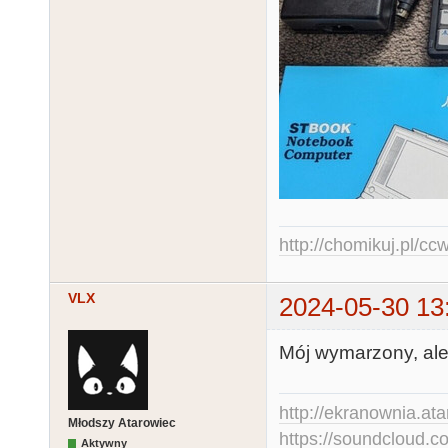
http://chomikuj.pl/c
VLX
2024-05-30 13
Mój wymarzony, ale 
http://ekranownia.atar
Młodszy Atarowiec
https://soundcloud.co
Aktywny