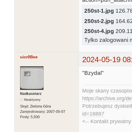
250st-1.jpg
126.78 
250st-2.jpg
164.62 
250st-4.jpg
209.11 
Tylko zalogowani m
uicr0Bee
2024-05-19 08
"Bzydal"
Moje skany czasopism
Nadkasetarz
https://archive.org/d
Nieaktywny
Potrzebujesz dyskiet
Skąd:
Zielona Góra
Zarejestrowany:
2007-05-07
id=18887
Posty:
5,500
<-- Kontakt prywatn