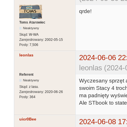
qrde!
Toms Atarowiec
Nieaktywny
Skąd:
W-WA
Zarejestrowany:
2002-05-15
Posty:
7,506
leonlas
2024-06-06 22
leonlas (2024-
Referent
Wyczesany sprzęt a
Nieaktywny
Skąd:
z lasu.
swoim Stacy 4 troc
Zarejestrowany:
2020-06-26
ma padnięty wyświet
Posty:
364
Ale STbook to state
uicr0Bee
2024-06-08 17