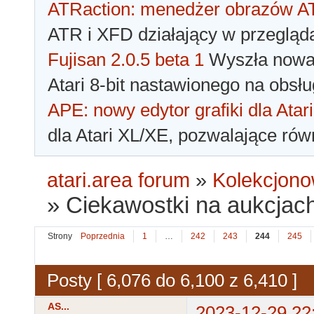
ATRaction: menedżer obrazów 
ATR i XFD działający w przegląda
Fujisan 2.0.5 beta 1
Wyszła nowa 
Atari 8-bit nastawionego na obsłu
APE: nowy edytor grafiki dla Atari
dla Atari XL/XE, pozwalające rów
atari.area forum
»
Kolekcjono
»
Ciekawostki na aukcjac
Strony
Poprzednia
1
…
242
243
244
245
Posty [ 6,076 do 6,100 z 6,410 ]
AS...
2023-12-29 22