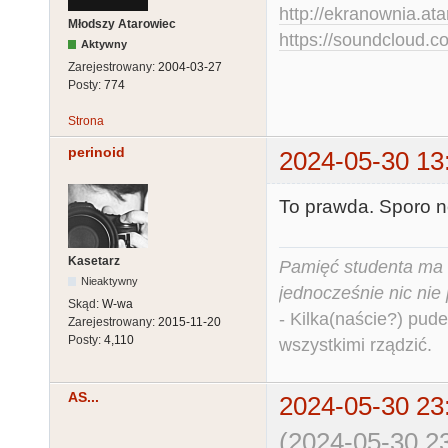
http://ekranownia.atar
Młodszy Atarowiec
https://soundcloud.co
Aktywny
Zarejestrowany:
2004-03-27
Posty:
774
Strona
perinoid
2024-05-30 13
To prawda. Sporo 
Kasetarz
Pamięć studenta ma c
Nieaktywny
jednocześnie nic nie
Skąd:
W-wa
- Kilka(naście?) pude
Zarejestrowany:
2015-11-20
Posty:
4,110
wszystkimi rządzić.
AS...
2024-05-30 23
(2024-05-30 23