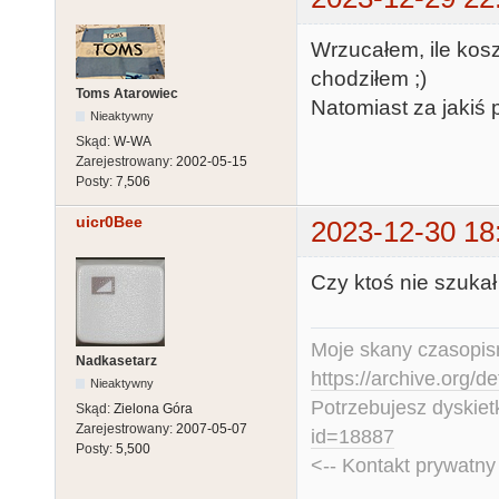
Wrzucałem, ile kosz
chodziłem ;)
Toms Atarowiec
Natomiast za jakiś 
Nieaktywny
Skąd:
W-WA
Zarejestrowany:
2002-05-15
Posty:
7,506
uicr0Bee
2023-12-30 18
Czy ktoś nie szuka
Moje skany czasopism
Nadkasetarz
https://archive.org/d
Nieaktywny
Potrzebujesz dyskiet
Skąd:
Zielona Góra
Zarejestrowany:
2007-05-07
id=18887
Posty:
5,500
<-- Kontakt prywatn