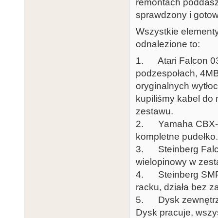
remontach poddasza
sprawdzony i gotow
Wszystkie elementy 
odnalezione to:
1. Atari Falcon 03
podzespołach, 4MB 
oryginalnych wytło
kupiliśmy kabel do 
zestawu.
2. Yamaha CBX-D5 -
kompletne pudełko.
3. Steinberg Falcon
wielopinowy w zest
4. Steinberg SMP I
racku, działa bez z
5. Dysk zewnętrzny
Dysk pracuje, wszyst