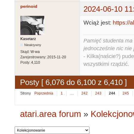
perinoid
2024-06-10 11
Wciąż jest:
https://a
Kasetarz
Pamięć studenta ma c
Nieaktywny
jednocześnie nic nie
Skąd:
W-wa
- Kilka(naście?) pude
Zarejestrowany:
2015-11-20
Posty:
4,110
wszystkimi rządzić.
Posty [ 6,076 do 6,100 z 6,410 ]
Strony
Poprzednia
1
…
242
243
244
245
atari.area forum
»
Kolekcjono