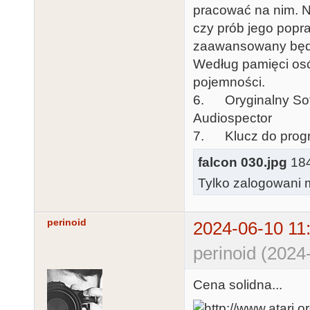
pracować na nim. N
czy prób jego popra
zaawansowany będzie
Według pamięci osó
pojemności.
6. Oryginalny Soft
Audiospector
7. Klucz do progra
falcon 030.jpg
184
Tylko zalogowani m
perinoid
2024-06-10 11
perinoid (2024
Cena solidna...