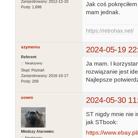
Zarejestrowany:
2012-12-10
Jak coś pokręciłem
Posty:
1,698
mam jednak.
https://retrohax.net/
szymonu
2024-05-19 22
Referent
Ja mam. I korzystam.
Nieaktywny
Skąd:
Poznań
rozwiązanie jest id
Zarejestrowany:
2016-10-17
Najlepsze potwierd
Posty:
209
ccwrc
2024-05-30 11
ST nigdy mnie nie i
jak STbook:
Młodszy Atarowiec
https://www.ebay.p
Nieaktywny