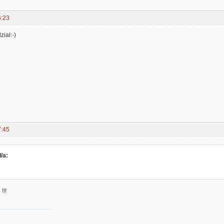
6:23
ział:-)
7:45
/a:
!!!