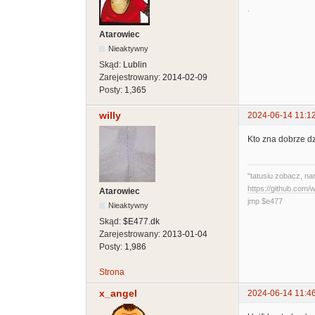
.
Atarowiec
Nieaktywny
Skąd:
Lublin
Zarejestrowany:
2014-02-09
Posty:
1,365
willy
2024-06-14 11:1
Kto zna dobrze dz
"tatusiu zobacz, na
https://github.com
Atarowiec
jmp $e477
Nieaktywny
Skąd:
$E477.dk
Zarejestrowany:
2013-01-04
Posty:
1,986
Strona
x_angel
2024-06-14 11:4