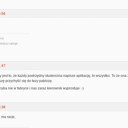
5:56
rol
iedza rujnuje
1:47
y jest to, że każdy podrzędny studencina napisze aplikację, to wszystko. To że ona 
ę przychylić się do tezy pablozp.
chyba nie w fabryce i nas zaraz kierownik wyprostuje :-)
5:38
z ma racje,