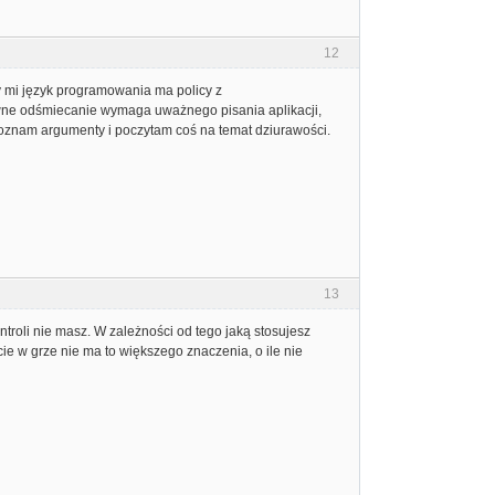
12
ny mi język programowania ma policy z
rawne odśmiecanie wymaga uważnego pisania aplikacji,
 poznam argumenty i poczytam coś na temat dziurawości.
13
ontroli nie masz. W zależności od tego jaką stosujesz
cie w grze nie ma to większego znaczenia, o ile nie