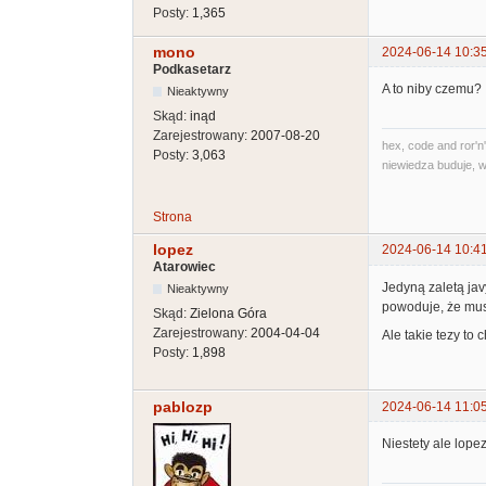
Posty:
1,365
mono
2024-06-14 10:3
Podkasetarz
A to niby czemu?
Nieaktywny
Skąd:
inąd
Zarejestrowany:
2007-08-20
hex, code and ror'n'
Posty:
3,063
niewiedza buduje, w
Strona
lopez
2024-06-14 10:4
Atarowiec
Jedyną zaletą jav
Nieaktywny
powoduje, że musz
Skąd:
Zielona Góra
Zarejestrowany:
2004-04-04
Ale takie tezy to 
Posty:
1,898
pablozp
2024-06-14 11:0
Niestety ale lope