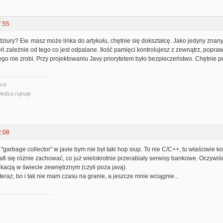
7:55
dziury? Ew. masz może linka do artykułu, chętnie się dokształcę. Jako jedyny zna
ń zależnie od tego co jest odpalane. Ilość pamięci kontrolujesz z zewnątrz, pop
ego nie zrobi. Przy projektowaniu Javy priorytetem było bezpieczeństwo. Chętnie
rol
iedza rujnuje
2:08
"garbage collector" w javie bym nie był taki hop siup. To nie C/C++, tu właściwie k
trafi się różnie zachować, co już wielokrotnie przerabiały serwisy bankowe. Oczywiś
kacją w świecie zewnętrznym (czyli poza javą).
teraz, bo i tak nie mam czasu na granie, a jeszcze mnie wciągnie...