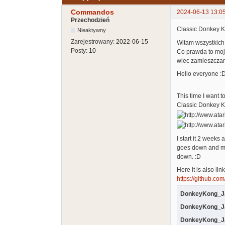
Commandos
2024-06-13 13:0
Przechodzień
Classic Donkey K
Nieaktywny
Zarejestrowany:
2022-06-15
Witam wszystkich
Posty:
10
Co prawda to moja
wiec zamieszczam
Hello everyone :
This time I want 
Classic Donkey K
I start it 2 week
goes down and mar
down. :D
Here it is also lin
https://github.c
DonkeyKong_Ja
DonkeyKong_J
DonkeyKong_J