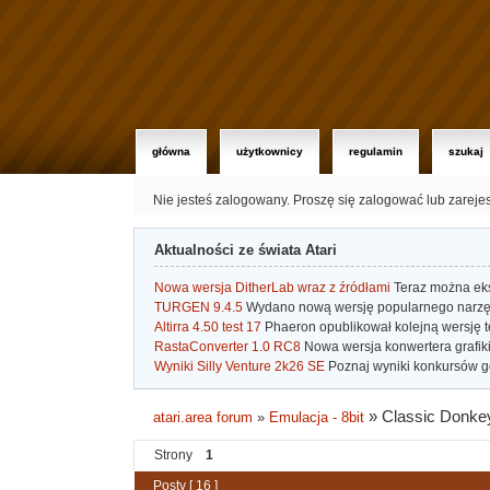
główna
użytkownicy
regulamin
szukaj
Nie jesteś zalogowany.
Proszę się zalogować lub zareje
Aktualności ze świata Atari
Nowa wersja DitherLab wraz z źródłami
Teraz można eks
TURGEN 9.4.5
Wydano nową wersję popularnego narzę
Altirra 4.50 test 17
Phaeron opublikował kolejną wersję t
RastaConverter 1.0 RC8
Nowa wersja konwertera grafiki 
Wyniki Silly Venture 2k26 SE
Poznaj wyniki konkursów gd
»
Classic Donke
atari.area forum
»
Emulacja - 8bit
Strony
1
Posty [ 16 ]