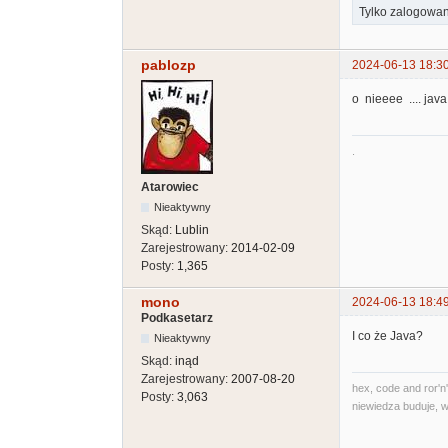
Tylko zalogowan
pablozp
2024-06-13 18:3
o nieeee .... java 
.
Atarowiec
Nieaktywny
Skąd:
Lublin
Zarejestrowany:
2014-02-09
Posty:
1,365
mono
2024-06-13 18:4
Podkasetarz
I co że Java?
Nieaktywny
Skąd:
inąd
Zarejestrowany:
2007-08-20
hex, code and ror'n'
Posty:
3,063
niewiedza buduje, w