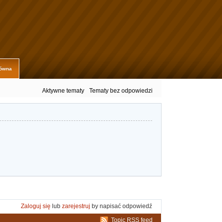
łówna
Aktywne tematy
Tematy bez odpowiedzi
Zaloguj się
lub
zarejestruj
by napisać odpowiedź
Topic RSS feed