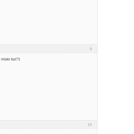
9
 miało być?)
10