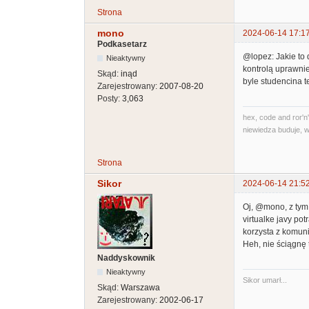
Strona
mono
2024-06-14 17:1
Podkasetarz
@lopez: Jakie to 
Nieaktywny
kontrolą uprawnie
Skąd:
inąd
byle studencina t
Zarejestrowany:
2007-08-20
Posty:
3,063
hex, code and ror'n'
niewiedza buduje, w
Strona
Sikor
2024-06-14 21:5
Oj, @mono, z tym 
virtualke javy po
korzysta z komuni
Heh, nie ściągnę 
Naddyskownik
Nieaktywny
Sikor umarł...
Skąd:
Warszawa
Zarejestrowany:
2002-06-17