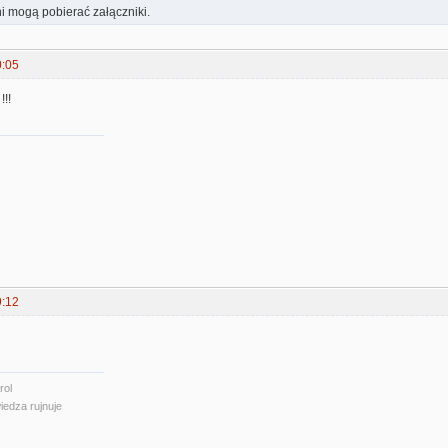
i mogą pobierać załączniki.
0:05
!!!
9:12
rol
iedza rujnuje