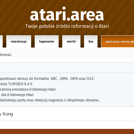
atari.area
Twoje polskie źródło informacji o Atari
rejestracja
logowanie
atariki
faq
atari.area strona g
strować.
portować obrazy do formatów .MIC, .GR8, .GR9 oraz G15.
dzia TURGEN 9.4.5.
estową emulatora 8-bitowego Atari.
dla 8-bitowego Atari.
ańskiego party oraz obejrzyj nagrania z oficjalnego streamu.
y Kong