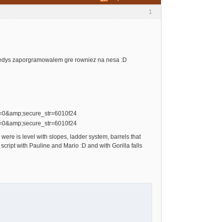
1
kiedys zaporgramowalem gre rowniez na nesa :D
were is level with slopes, ladder system, barrels that
cript with Pauline and Mario :D and with Gorilla falls