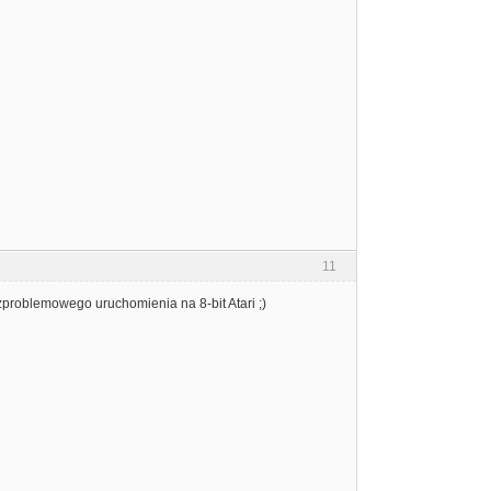
11
zproblemowego uruchomienia na 8-bit Atari ;)