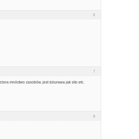
6
7
zżera mnóstwo zasobów, jest dziurawa jak sito etc.
8