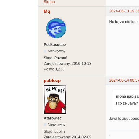
Strona
Mq
2024-06-13 19:3
No to, że nie ten d
Podkasetarz
Nieaktywny
Skąd:
Poznań
Zarejestrowany:
2016-10-13
Posty:
3,233
pablozp
2024-06-14 08:5
mono napisał
I co że Java?
Atarowiec
Java to zuuuoooo 
Nieaktywny
Skąd:
Lublin
.
Zarejestrowany:
2014-02-09