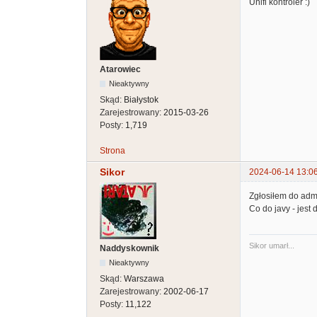
Unifi kontroler :)
Atarowiec
Nieaktywny
Skąd:
Białystok
Zarejestrowany:
2015-03-26
Posty:
1,719
Strona
Sikor
2024-06-14 13:0
Zgłosiłem do admi
Co do javy - jest
Sikor umarł...
Naddyskownik
Nieaktywny
Skąd:
Warszawa
Zarejestrowany:
2002-06-17
Posty:
11,122