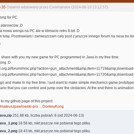
5:35
Ostatnio edytowany przez Commandos (2024-06-13 13:12:57)
ong for PC.
 atarowców :D
 nowa wersja na PC ale w klimacie retro 8-bit :D
 tutaj. Pozdrawiam i zamieszczam caly post z jeszcze innego forum na nesa bo 
D
to share with you my new game for PC programmed in Java in my free time.
ong :D
s ago and make in my free time. I just want to make simple mechanics game prototype 
io that you can control and jump over the obstacles. At the end there is animation s
k to my github page of this project.
om/mateuszpawlowski-pro ... DonkeyKong
va.zip
251.88 kb, liczba pobrań: 6 (od 2024-06-13)
ava_1.png
18.58 kb, nikt jeszcze nie pobierał tego pliku.
ava_2.png
18.43 kb, nikt jeszcze nie pobierał tego pliku.