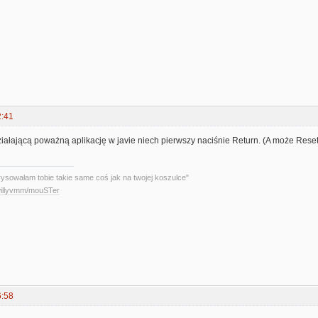
2:41
iałającą poważną aplikację w javie niech pierwszy naciśnie Return. (A może Reset
rysowałam tobie takie same coś jak na twojej koszulce"
/willyvmm/mouSTer
6:58