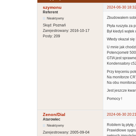
szymonu
2024-06-30 18:3
Referent
Zbudowałem sobie 
Nieaktywny
Skąd:
Poznań
Płyta ruszyła za 
Zarejestrowany:
2016-10-17
Był kiedyś wątek o
Posty:
209
Wtedy okazał się b
U mnie jak chodzi
Potencjometr 500
GTIA jest sprawne
Kondensatory c5
Przy kręceniu pot
Na monitorze CRT 
Na obu monitorach
Jest jeszcze kwa
Pomocy !
Zenon/Dial
2024-06-30 20:2
Atarowiec
Robiłem tą płytę,
Nieaktywny
Prawidłowe sygnał
Zarejestrowany:
2005-09-04
pełnych impulsów.