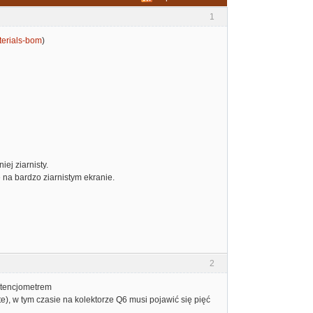
1
aterials-bom
)
ej ziarnisty.
e na bardzo ziarnistym ekranie.
2
potencjometrem
e), w tym czasie na kolektorze Q6 musi pojawić się pięć