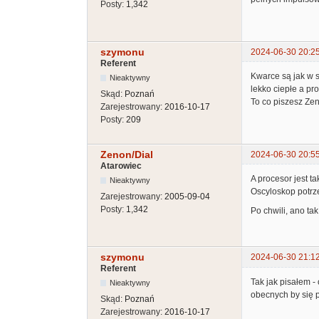
Posty:
1,342
szymonu
2024-06-30 20:2
Referent
Kwarce są jak w s
Nieaktywny
lekko ciepłe a pr
Skąd:
Poznań
To co piszesz Zen
Zarejestrowany:
2016-10-17
Posty:
209
Zenon/Dial
2024-06-30 20:5
Atarowiec
A procesor jest t
Nieaktywny
Oscyloskop potrz
Zarejestrowany:
2005-09-04
Posty:
1,342
Po chwili, ano ta
szymonu
2024-06-30 21:1
Referent
Tak jak pisałem - 
Nieaktywny
obecnych by się p
Skąd:
Poznań
Zarejestrowany:
2016-10-17