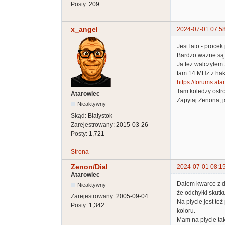
Posty:
209
x_angel
2024-07-01 07:5
Jest lato - procek 
Bardzo ważne są 
Ja też walczyłem 
tam 14 MHz z hak
https://forums.at
Tam koledzy ostro 
Atarowiec
Zapytaj Zenona, j
Nieaktywny
Skąd:
Białystok
Zarejestrowany:
2015-03-26
Posty:
1,721
Strona
Zenon/Dial
2024-07-01 08:1
Atarowiec
Dałem kwarce z d
Nieaktywny
że odchyłki skut
Zarejestrowany:
2005-09-04
Na płycie jest te
Posty:
1,342
koloru.
Mam na płycie ta