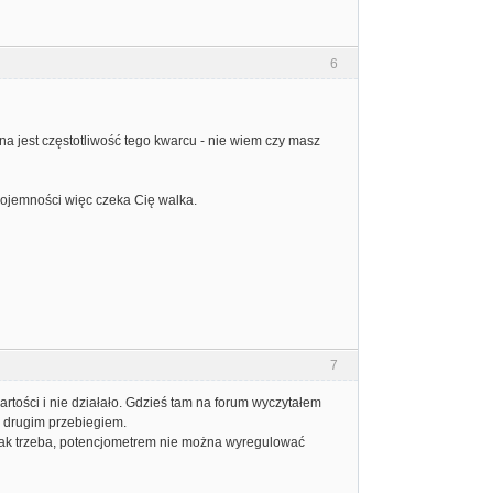
6
żna jest częstotliwość tego kwarcu - nie wiem czy masz
ne pojemności więc czeka Cię walka.
7
ości i nie działało. Gdzieś tam na forum wyczytałem
a drugim przebiegiem.
a jak trzeba, potencjometrem nie można wyregulować