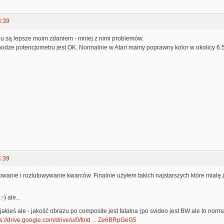
3:39
u są lepsze moim zdaniem - mniej z nimi problemów.
nodze potencjometru jest OK. Normalnie w Atari mamy poprawny kolor w okolicy 6.5
4:39
owanie i rozlutowywanie kwarców. Finalnie użyłem takich najstarszych które mialę j
-) ale...
akieś ale - jakość obrazu po composite jest fatalna (po svideo jest BW ale to norma
ps://drive.google.com/drive/u/0/fold ... Ze6BRpGeG5