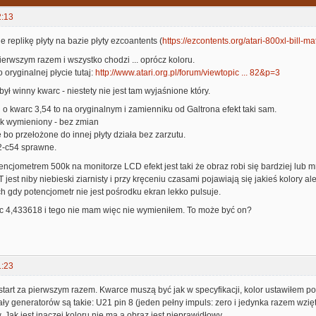
2:13
replikę płyty na bazie płyty ezcoantents (
https://ezcontents.org/atari-800xl-bill-m
pierwszym razem i wszystko chodzi ... oprócz koloru.
 oryginalnej płycie tutaj:
http://www.atari.org.pl/forum/viewtopic ... 82&p=3
ył winny kwarc - niestety nie jest tam wyjaśnione który.
 o kwarc 3,54 to na oryginalnym i zamienniku od Galtrona efekt taki sam.
k wymieniony - bez zmian
 bo przełożone do innej płyty działa bez zarzutu.
2-c54 sprawne.
encjometrem 500k na monitorze LCD efekt jest taki że obraz robi się bardziej lub mni
jest niby niebieski ziarnisty i przy kręceniu czasami pojawiają się jakieś kolory al
 gdy potencjometr nie jest pośrodku ekran lekko pulsuje.
rc 4,433618 i tego nie mam więc nie wymieniłem. To może być on?
1:23
 start za pierwszym razem. Kwarce muszą być jak w specyfikacji, kolor ustawiłem 
y generatorów są takie: U21 pin 8 (jeden pełny impuls: zero i jedynka razem wzięt
 Jak jest inaczej koloru nie ma a obraz jest nieprawidłowy.