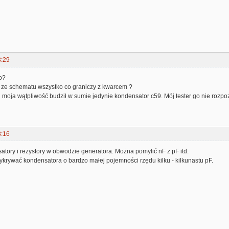
3:29
o?
 ze schematu wszystko co graniczy z kwarcem ?
moja wątpliwość budził w sumie jedynie kondensator c59. Mój tester go nie rozpoz
8:16
tory i rezystory w obwodzie generatora. Można pomylić nF z pF itd.
ykrywać kondensatora o bardzo małej pojemności rzędu kilku - kilkunastu pF.