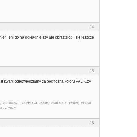
14
ieniłem go na dokładniejszy ale obraz zrobił się jeszcze
15
est kwarc odpowiedzialny za podnośną koloru PAL. Czy
Atari 800XL (RAMBO XL 256kB), Atari 600XL (64kB), Sinclair
dore C64C.
16