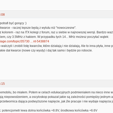
8:08
potrafi być gorący :)
kwarce - raczej lepsze będą z wylutu niż "nowoczesne".
z kolorem - raz na ITX kolegi z forum, raz u siebie w najnowszej wersji. Bardzo wa
iem, czy 3.5MHz z hakiem. W przypadku tych 14... MHz możesz poczytać wątek:
ariage.com/topic/35730 ... nt-5438874
walczyli i zrobili listę kwarców, które działają i nie działają. Ale to inna płyta, in
akie dał kwarce (nowe czy wyuty) i daj tak samo i będzie po robocie.
5:15
emobilu, bo miałem. Potem w celach edukacyjnych podmieniałem na nieco inne wart
kują niepowodzeniem, a oscyloskop pokazał jakie są zależności pomiędzy jednym 
ż przetwornica dająca podwyższone napięcie, jak źle pracuje i nie wydaje napięci
k: potencjometr lewa dolna końcówka +8.8V, środkowa końcówka +6.6V