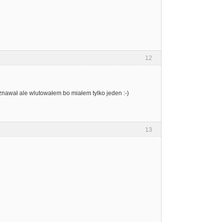
12
nawał ale wlutowałem bo miałem tylko jeden :-)
13