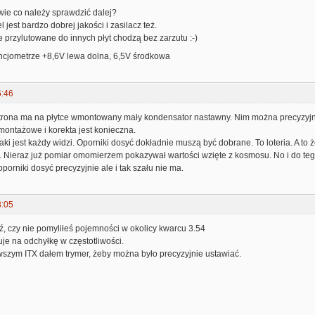
ie co należy sprawdzić dalej?
jest bardzo dobrej jakości i zasilacz też.
przylutowane do innych płyt chodzą bez zarzutu :-)
ncjometrze +8,6V lewa dolna, 6,5V środkowa
6:46
trona ma na płytce wmontowany mały kondensator nastawny. Nim można precyzyjnie 
montażowe i korekta jest konieczna.
 jaki jest każdy widzi. Oporniki dosyć dokładnie muszą być dobrane. To loteria. A to
t. Nieraz już pomiar omomierzem pokazywał wartości wzięte z kosmosu. No i do teg
porniki dosyć precyzyjnie ale i tak szału nie ma.
3:05
, czy nie pomyliłeś pojemności w okolicy kwarcu 3.54
je na odchyłkę w częstotliwości.
wszym ITX dałem trymer, żeby można było precyzyjnie ustawiać.