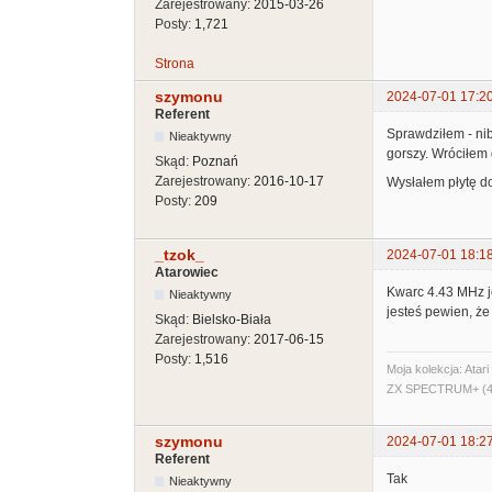
Zarejestrowany:
2015-03-26
Posty:
1,721
Strona
szymonu
2024-07-01 17:2
Referent
Sprawdziłem - nib
Nieaktywny
gorszy. Wróciłem d
Skąd:
Poznań
Zarejestrowany:
2016-10-17
Wysłałem płytę do
Posty:
209
_tzok_
2024-07-01 18:1
Atarowiec
Kwarc 4.43 MHz j
Nieaktywny
jesteś pewien, że
Skąd:
Bielsko-Biała
Zarejestrowany:
2017-06-15
Posty:
1,516
Moja kolekcja: Ata
ZX SPECTRUM+ (48
szymonu
2024-07-01 18:2
Referent
Tak
Nieaktywny