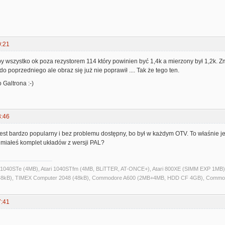
0:21
y wszystko ok poza rezystorem 114 który powinien być 1,4k a mierzony był 1,2k. Zm
o poprzedniego ale obraz się już nie poprawił .... Tak że tego ten.
 Galtrona :-)
8:46
est bardzo popularny i bez problemu dostępny, bo był w każdym OTV. To właśnie j
 miałeś komplet układów z wersji PAL?
ri 1040STe (4MB), Atari 1040STfm (4MB, BLiTTER, AT-ONCE+), Atari 800XE (SIMM EXP 1MB), 
kB), TIMEX Computer 2048 (48kB), Commodore A600 (2MB+4MB, HDD CF 4GB), Commo
7:41