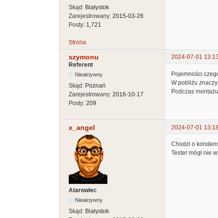
Skąd:
Białystok
Zarejestrowany:
2015-03-26
Posty:
1,721
Strona
szymonu
2024-07-01 13:1
Referent
Pojemności czeg
Nieaktywny
W pobliżu znaczy
Skąd:
Poznań
Podczas montażu 
Zarejestrowany:
2016-10-17
Posty:
209
x_angel
2024-07-01 13:1
Chodzi o kondensa
Tester mógł nie w
Atarowiec
Nieaktywny
Skąd:
Białystok