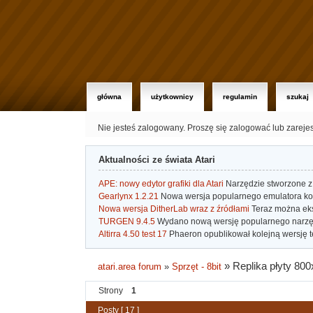
główna
użytkownicy
regulamin
szukaj
Nie jesteś zalogowany.
Proszę się zalogować lub zareje
Aktualności ze świata Atari
APE: nowy edytor grafiki dla Atari
Narzędzie stworzone z 
Gearlynx 1.2.21
Nowa wersja popularnego emulatora kons
Nowa wersja DitherLab wraz z źródłami
Teraz można eks
TURGEN 9.4.5
Wydano nową wersję popularnego narzę
Altirra 4.50 test 17
Phaeron opublikował kolejną wersję t
»
Replika płyty 800
atari.area forum
»
Sprzęt - 8bit
Strony
1
Posty [ 17 ]