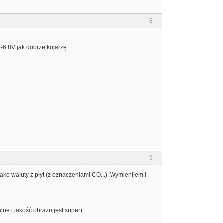
8
-6.8V jak dobrze kojarzę.
9
ako waluty z płyt (z oznaczeniami CO...). Wymieniłem i
lne i jakość obrazu jest super).