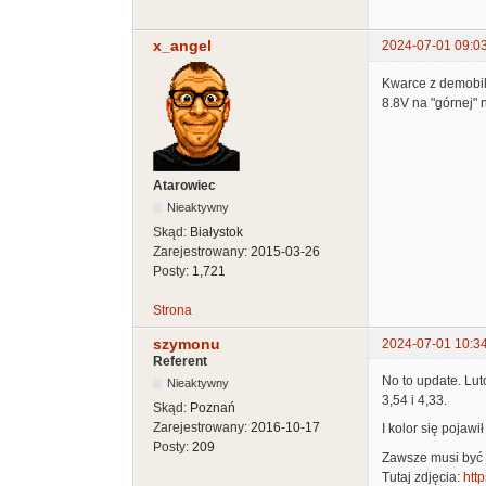
x_angel
2024-07-01 09:0
Kwarce z demobil
8.8V na "górnej" 
Atarowiec
Nieaktywny
Skąd:
Białystok
Zarejestrowany:
2015-03-26
Posty:
1,721
Strona
szymonu
2024-07-01 10:3
Referent
No to update. Lut
Nieaktywny
3,54 i 4,33.
Skąd:
Poznań
Zarejestrowany:
2016-10-17
I kolor się pojawił :
Posty:
209
Zawsze musi być j
Tutaj zdjęcia:
htt