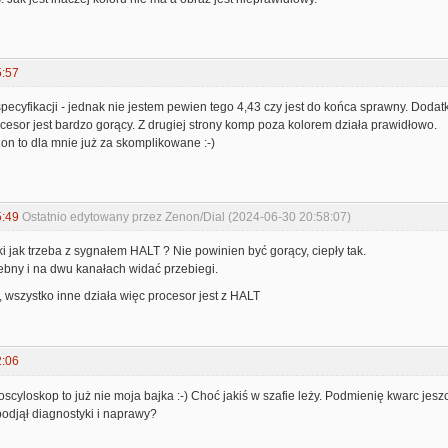
5:57
pecyfikacji - jednak nie jestem pewien tego 4,43 czy jest do końca sprawny. Dod
ocesor jest bardzo gorący. Z drugiej strony komp poza kolorem działa prawidłowo.
on to dla mnie już za skomplikowane :-)
5:49
Ostatnio edytowany przez Zenon/Dial (2024-06-30 20:58:07)
aki jak trzeba z sygnałem HALT ? Nie powinien być gorący, ciepły tak.
ebny i na dwu kanałach widać przebiegi.
k, wszystko inne działa więc procesor jest z HALT
2:06
oscyloskop to już nie moja bajka :-) Choć jakiś w szafie leży. Podmienię kwarc jeszc
odjął diagnostyki i naprawy?