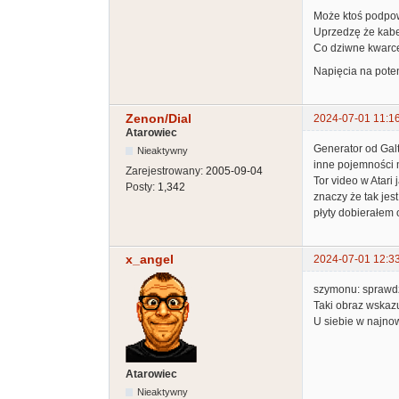
Może ktoś podpow
Uprzedzę że kabel 
Co dziwne kwarce 
Napięcia na pote
Zenon/Dial
2024-07-01 11:1
Atarowiec
Generator od Gal
Nieaktywny
inne pojemności 
Zarejestrowany:
2005-09-04
Tor video w Atari
Posty:
1,342
znaczy że tak jes
płyty dobierałem o
x_angel
2024-07-01 12:3
szymonu: sprawdź
Taki obraz wskazu
U siebie w najno
Atarowiec
Nieaktywny