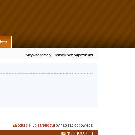
łówna
Aktywne tematy
Tematy bez odpowiedzi
.
Zaloguj się
lub
zarejestruj
by napisać odpowiedź
Topic RSS feed