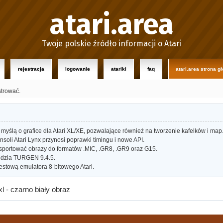
atari.area
Twoje polskie źródło informacji o Atari
rejestracja
logowanie
atariki
faq
atari.area strona g
strować.
myślą o grafice dla Atari XL/XE, pozwalające również na tworzenie kafelków i map
oli Atari Lynx przynosi poprawki timingu i nowe API.
portować obrazy do formatów .MIC, .GR8, .GR9 oraz G15.
dzia TURGEN 9.4.5.
estową emulatora 8-bitowego Atari.
xl - czarno biały obraz