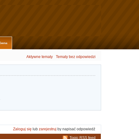
łówna
Aktywne tematy
Tematy bez odpowiedzi
.
Zaloguj się
lub
zarejestruj
by napisać odpowiedź
Topic RSS feed