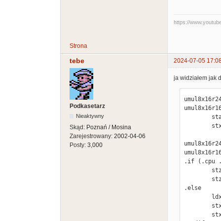
https://www.youtu
Strona
tebe
2024-07-05 17:0
ja widziałem jak d
umul8x16r24
Podkasetarz
umul8x16r16
Nieaktywny
        sta     ptr3

        stx     ptr3+1

Skąd:
Poznań / Mosina
Zarejestrowany:
2002-04-06
umul8x16r24
Posty:
3,000
umul8x16r16
.if (.cpu 
        stz     ptr1+1

        stz     sreg

.else

        ldx     #0

        stx     ptr1+1

        stx     sreg
