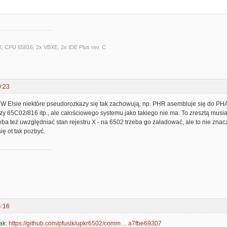
X, CPU 65816, 2x VBXE, 2x IDE Plus rev. C
0:23
 W Elsie niektóre pseudorozkazy się tak zachowują, np. PHR asembluje się do 
 65C02/816 itp., ale całościowego systemu jako takiego nie ma. To zresztą mus
trzeba też uwzględniać stan rejestru X - na 6502 trzeba go załadować, ale to nie z
ię ot tak pozbyć.
4:16
tak:
https://github.com/pfusik/upkr6502/comm ... a7fbe69307