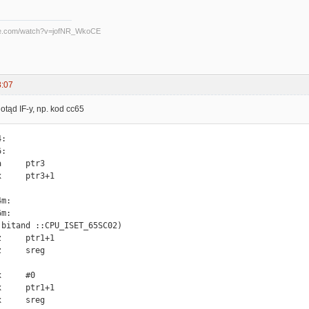
be.com/watch?v=jofNR_WkoCE
8:07
otąd IF-y, np. kod cc65
:

:

m:

m:

.bitand ::CPU_ISET_65SC02)
