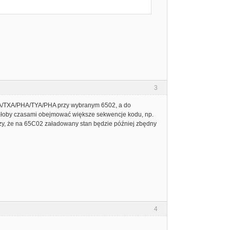
3
PHA/TXA/PHA/TYA/PHA przy wybranym 6502, a do
iałoby czasami obejmować większe sekwencje kodu, np.
naczy, że na 65C02 załadowany stan będzie później zbędny
4