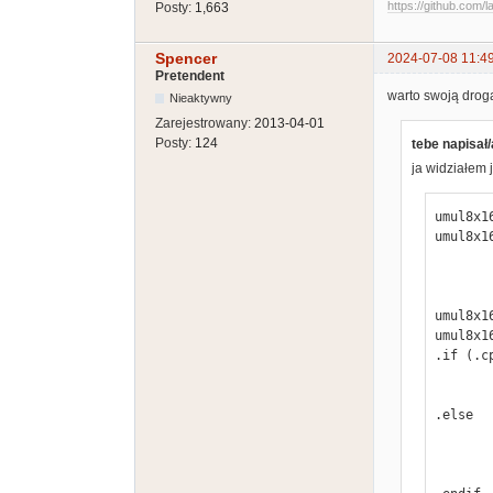
https://github.com/l
Posty:
1,663
Spencer
2024-07-08 11:4
Pretendent
warto swoją drog
Nieaktywny
Zarejestrowany:
2013-04-01
Posty:
124
tebe napisał/
ja widziałem 
umul8x16
umul8x16
        sta     ptr
        stx     ptr3+
umul8x16
umul8x16
.if (.c
        stz     ptr1+
        stz     sre
.else

        ldx     #
        stx     ptr1+
        stx     sre