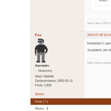
.endif
Atari Falcon 030+
Fox
2024-07-08 18:2
Kompilator C gene
Ja pytałem, jak z
https://www.youtu
Atarowiec
Nieaktywny
Skąd:
Gdańsk
Zarejestrowany:
2002-03-11
Posty:
1,826
Strona
Posty [ 7 ]
Strony
1