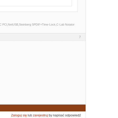
C PCI,NetUSB,Steinberg SPDIF+Time-Lock,C-Lab Notator
7
Zaloguj się
lub
zarejestruj
by napisać odpowiedź