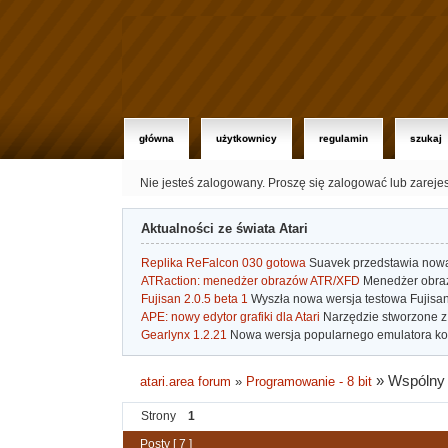
główna
użytkownicy
regulamin
szukaj
Nie jesteś zalogowany.
Proszę się zalogować lub zareje
Aktualności ze świata Atari
Replika ReFalcon 030 gotowa
Suavek przedstawia nową, 
ATRaction: menedżer obrazów ATR/XFD
Menedżer obrazó
Fujisan 2.0.5 beta 1
Wyszła nowa wersja testowa Fujisan 
APE: nowy edytor grafiki dla Atari
Narzędzie stworzone z 
Gearlynx 1.2.21
Nowa wersja popularnego emulatora kons
»
Wspólny 
atari.area forum
»
Programowanie - 8 bit
Strony
1
Posty [ 7 ]