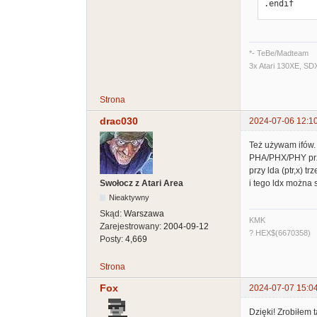
.endif
*- TeBe/Madteam
3x Atari 130XE, SD
Strona
drac030
2024-07-06 12:1
Też używam ifów.
PHA/PHX/PHY przy
przy lda (ptr,x) 
Swołocz z Atari Area
i tego ldx można s
Nieaktywny
Skąd:
Warszawa
KMK
Zarejestrowany:
2004-09-12
? HEX$(6670358)
Posty:
4,669
Strona
Fox
2024-07-07 15:0
Dzięki! Zrobiłem 