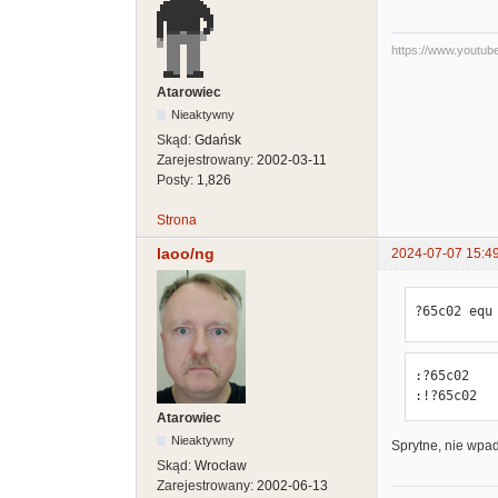
https://www.youtu
Atarowiec
Nieaktywny
Skąd:
Gdańsk
Zarejestrowany:
2002-03-11
Posty:
1,826
Strona
laoo/ng
2024-07-07 15:4
?65c02 equ
:?65c02    
:!?65c02  
Atarowiec
Nieaktywny
Sprytne, nie wpad
Skąd:
Wrocław
Zarejestrowany:
2002-06-13