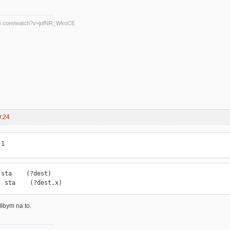
be.com/watch?v=jofNR_WkoCE
9:24
 1
sta    (?dest)

  sta    (?dest,x)
łbym na to.