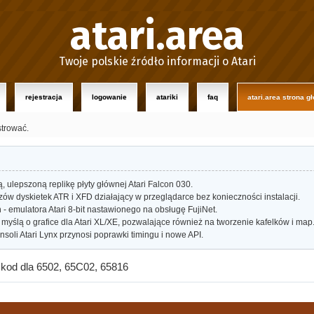
atari.area
Twoje polskie źródło informacji o Atari
rejestracja
logowanie
atariki
faq
atari.area strona g
strować.
ulepszoną replikę płyty głównej Atari Falcon 030.
w dyskietek ATR i XFD działający w przeglądarce bez konieczności instalacji.
- emulatora Atari 8-bit nastawionego na obsługę FujiNet.
myślą o grafice dla Atari XL/XE, pozwalające również na tworzenie kafelków i map
oli Atari Lynx przynosi poprawki timingu i nowe API.
kod dla 6502, 65C02, 65816