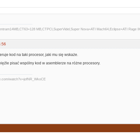
Centram14MB,CT63+128 MB,CTPCI,SuperVidel,Super Nova+ATI Mach64,Eclipse+ATI Rage II
4:56
ruje kod na taki procesor, jaki mu się wskaże.
więźle pisać wspólny kod w asemblerze na różne procesory.
be.com/watch?v=jofNR_WkoCE