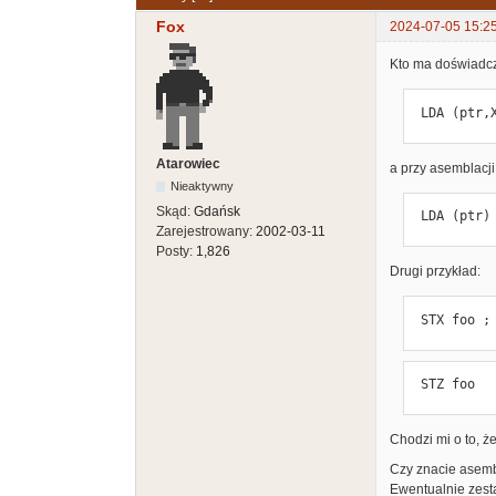
Fox
2024-07-05 15:2
Kto ma doświadcz
 LDA (ptr,
Atarowiec
a przy asemblacji
Nieaktywny
Skąd:
Gdańsk
 LDA (ptr)
Zarejestrowany:
2002-03-11
Posty:
1,826
Drugi przykład:
 STX foo ;
 STZ foo
Chodzi mi o to, 
Czy znacie asembl
Ewentualnie zesta