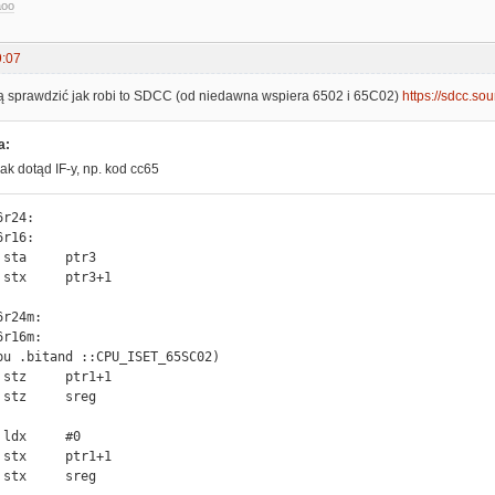
aoo
9:07
ą sprawdzić jak robi to SDCC (od niedawna wspiera 6502 i 65C02)
https://sdcc.so
a:
jak dotąd IF-y, np. kod cc65
r24:

r16:

3

1

r24m:

r16m:

pu .bitand ::CPU_ISET_65SC02)

1

g

0

1

g
