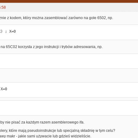
5:58
nie z kodem, który można zasemblować zarówno na gołe 6502, np.
X) ; X=0
 na 65C02 korzysta z jego instrukcji i trybów adresowania, np.
 X=0
żeby nie pisać za każdym razem asemblerowego ifa.
ery, które mają pseudoinstrukcje lub specjalną składnię w tym celu?
wy makr - jakie sami używacie lub gdzieś widzieliście.