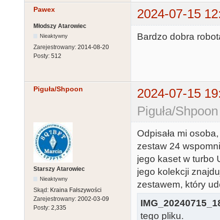
Pawex
2024-07-15 12
Młodszy Atarowiec
Bardzo dobra robot
Nieaktywny
Zarejestrowany:
2014-08-20
Posty:
512
Piguła/Shpoon
2024-07-15 19
Piguła/Shpoon
Odpisała mi osoba, 
zestaw 24 wspomnia
jego kaset w turbo
Starszy Atarowiec
jego kolekcji znajd
Nieaktywny
zestawem, który ud
Skąd:
Kraina Fałszywości
Zarejestrowany:
2002-03-09
IMG_20240715_18
Posty:
2,335
tego pliku.