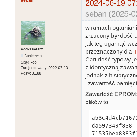
seban
2024-06-19 07
seban (2025-0
w ramach ogarniani
zrzucony był dość 
jak teg ogarnąć wcz
Podkasetarz
przeznaczony dla
T
Nieaktywny
Cart dość typowy j
Skąd:
-oo
z identyczną zawar
Zarejestrowany:
2002-07-13
Posty:
3,188
jednak z historycz
i zawartość pamię
Zawartość EPROM
plików to:
a53c4d4cb7167
da597349f838 
71535bea8383f