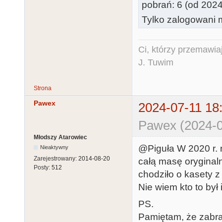
pobrań: 6 (od 202
Tylko zalogowani m
Ci, którzy przemawia
J. Tuwim
Strona
Pawex
2024-07-11 18
Pawex (2024-0
Młodszy Atarowiec
@Piguła W 2020 r. 
Nieaktywny
Zarejestrowany:
2014-08-20
całą masę oryginal
Posty:
512
chodziło o kasety z
Nie wiem kto to był 
PS.
Pamiętam, że zabrał