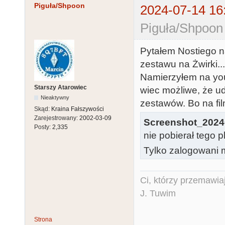
Piguła/Shpoon
2024-07-14 16
Piguła/Shpoon
Pytałem Nostiego na
zestawu na Żwirki...
Namierzyłem na you
Starszy Atarowiec
wiec możliwe, że u
Nieaktywny
zestawów. Bo na fi
Skąd:
Kraina Fałszywości
Zarejestrowany:
2002-03-09
Screenshot_2024
Posty:
2,335
nie pobierał tego p
Tylko zalogowani m
Ci, którzy przemawia
J. Tuwim
Strona