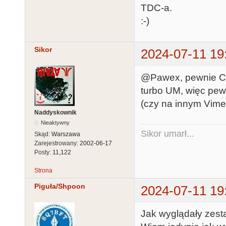
TDC-a.
:-)
Sikor
2024-07-11 19
@Pawex, pewnie Ci 
turbo UM, więc pew
(czy na innym Vime
Naddyskownik
Nieaktywny
Sikor umarł...
Skąd:
Warszawa
Zarejestrowany:
2002-06-17
Posty:
11,122
Strona
Piguła/Shpoon
2024-07-11 19
Jak wyglądały zest