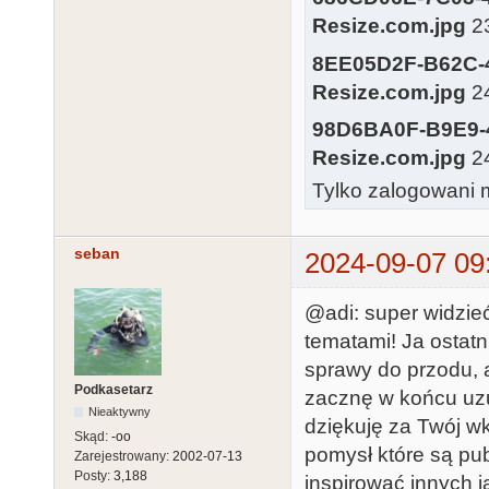
Resize.com.jpg
23
8EE05D2F-B62C-
Resize.com.jpg
24
98D6BA0F-B9E9-
Resize.com.jpg
24
Tylko zalogowani m
seban
2024-09-07 09
@adi: super widzie
tematami! Ja ostat
sprawy do przodu, a
Podkasetarz
zacznę w końcu uzu
Nieaktywny
dziękuję za Twój w
Skąd:
-oo
pomysł które są pu
Zarejestrowany:
2002-07-13
Posty:
3,188
inspirować innych j