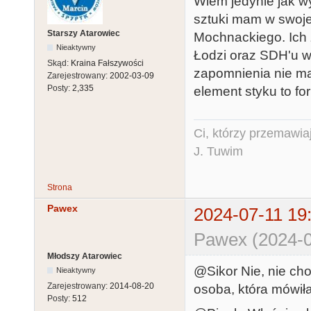
Wiem jedynie jak w
sztuki mam w swoje
Starszy Atarowiec
Mochnackiego. Ich
Nieaktywny
Łodzi oraz SDH'u w
Skąd:
Kraina Fałszywości
zapomnienia nie ma
Zarejestrowany:
2002-03-09
Posty:
2,335
element styku to for
Ci, którzy przemawia
J. Tuwim
Strona
Pawex
2024-07-11 19
Pawex (2024-0
Młodszy Atarowiec
@Sikor Nie, nie cho
Nieaktywny
Zarejestrowany:
2014-08-20
osoba, która mówiła
Posty:
512