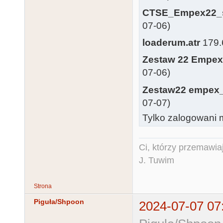
CTSE_Empex22_s
07-06)
loaderum.atr
179.6
Zestaw 22 Empex
07-06)
Zestaw22 empex_
07-07)
Tylko zalogowani m
Ci, którzy przemawia
J. Tuwim
Strona
Piguła/Shpoon
2024-07-07 07