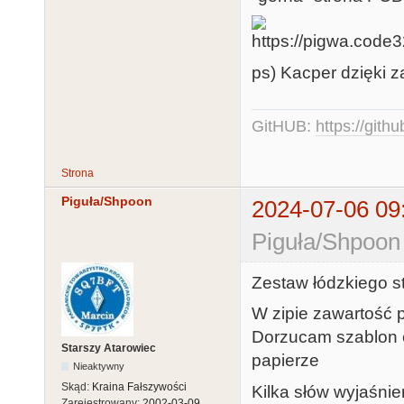
ps) Kacper dzięki 
GitHUB:
https://gith
Strona
Piguła/Shpoon
2024-07-06 09
Piguła/Shpoon
Zestaw łódzkiego 
W zipie zawartość 
Dorzucam szablon e
Starszy Atarowiec
papierze
Nieaktywny
Skąd:
Kraina Fałszywości
Kilka słów wyjaśnie
Zarejestrowany:
2002-03-09