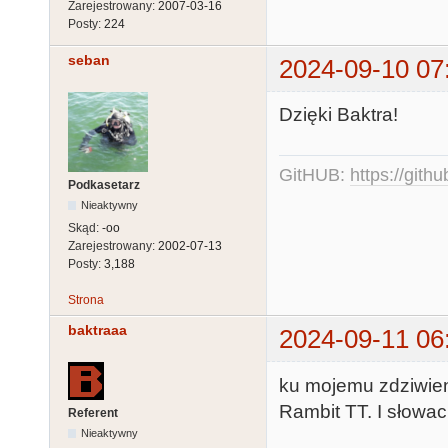
Zarejestrowany:
2007-03-16
Posty:
224
seban
2024-09-10 07
Dzięki Baktra!
GitHUB:
https://gith
Podkasetarz
Nieaktywny
Skąd:
-oo
Zarejestrowany:
2002-07-13
Posty:
3,188
Strona
baktraaa
2024-09-11 06
ku mojemu zdziwien
Rambit TT. I słowack
Referent
Nieaktywny