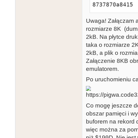
8737870a8415 
Uwaga! Załączam ar
rozmiarze 8K (dump
2kB. Na płytce dru
taka o rozmiarze 2K
2kB, a plik o rozmi
Załączenie 8KB obr
emulatorem.
Po uruchomieniu c
Co mogę jeszcze do
obszar pamięci i w
buforem na rekord 
więc można za pomo
niż $199D. Nie je