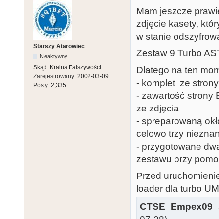
Mam jeszcze prawie
zdjęcie kasety, któr
w stanie odszyfrowa
Starszy Atarowiec
Zestaw 9 Turbo AS
Nieaktywny
Skąd:
Kraina Fałszywości
Dlatego na ten mo
Zarejestrowany:
2002-03-09
- komplet ze strony
Posty:
2,335
- zawartość strony 
ze zdjęcia
- spreparowaną okł
celowo trzy niezna
- przygotowane dwa
zestawu przy pom
Przed uruchomieni
loader dla turbo UM
CTSE_Empex09_S