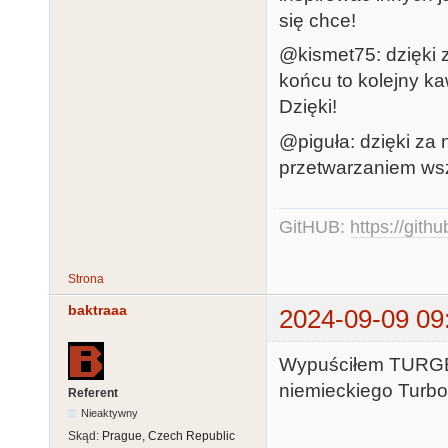
się chce!
@kismet75: dzięki za
końcu to kolejny ka
Dzięki!
@piguła: dzięki za 
przetwarzaniem ws
GitHUB:
https://gith
Strona
baktraaa
2024-09-09 09
Wypuściłem TURGEN
niemieckiego Turbo 
Referent
Nieaktywny
Skąd:
Prague, Czech Republic