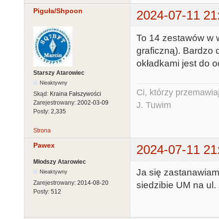
Piguła/Shpoon
2024-07-11 21
To 14 zestawów w wa
graficzną). Bardzo 
okładkami jest do o
Starszy Atarowiec
Nieaktywny
Ci, którzy przemawia
Skąd:
Kraina Fałszywości
Zarejestrowany:
2002-03-09
J. Tuwim
Posty:
2,335
Strona
Pawex
2024-07-11 21
Młodszy Atarowiec
Ja się zastanawiam
Nieaktywny
Zarejestrowany:
2014-08-20
siedzibie UM na ul. 
Posty:
512