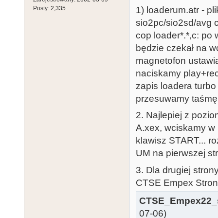
Posty:
2,335
1) loaderum.atr - 
sio2pc/sio2sd/avg 
cop loader*.*,c: p
będzie czekał na 
magnetofon ustawia
naciskamy play+rec
zapis loadera turb
przesuwamy taśmę n
2. Najlepiej z poz
A.xex, wciskamy w
klawisz START... r
UM na pierwszej st
3. Dla drugiej stro
CTSE Empex Stron
CTSE_Empex22_s
07-06)