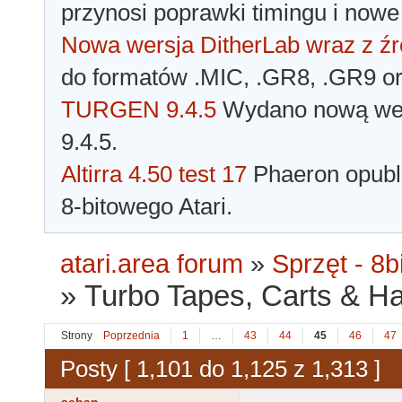
przynosi poprawki timingu i nowe
Nowa wersja DitherLab wraz z źr
do formatów .MIC, .GR8, .GR9 o
TURGEN 9.4.5
Wydano nową wer
9.4.5.
Altirra 4.50 test 17
Phaeron opubli
8-bitowego Atari.
atari.area forum
»
Sprzęt - 8bi
»
Turbo Tapes, Carts & Hard
Strony
Poprzednia
1
…
43
44
45
46
47
Posty [ 1,101 do 1,125 z 1,313 ]