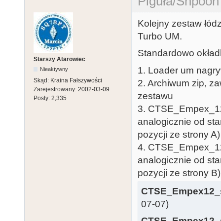
Piguła/Shpoon
Kolejny zestaw łód
Turbo UM.
Standardowo okład
Starszy Atarowiec
1. Loader um nagry
Nieaktywny
Skąd:
Kraina Fałszywości
2. Archiwum zip, z
Zarejestrowany:
2002-03-09
zestawu
Posty:
2,335
3. CTSE_Empex_12
analogicznie od sta
pozycji ze strony A)
4. CTSE_Empex_12
analogicznie od sta
pozycji ze strony B)
CTSE_Empex12_s
07-07)
CTSE_Empex12_s