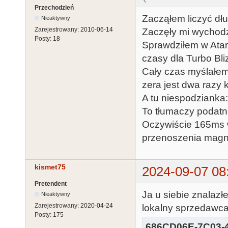
Przechodzień
Zacząłem liczyć dł
Nieaktywny
Zarejestrowany:
2010-06-14
Zaczęły mi wychod
Posty:
18
Sprawdziłem w Atari
czasy dla Turbo Bli
Cały czas myślałem,
zera jest dwa razy 
A tu niespodzianka: 
To tłumaczy podatn
Oczywiście 165ms 
przenoszenia magn
kismet75
2024-09-07 08
Pretendent
Ja u siebie znalazł
Nieaktywny
Zarejestrowany:
2020-04-24
lokalny sprzedawca
Posty:
175
686CD06E-7C03-