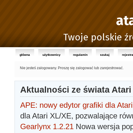
at
Twoje polskie źr
główna
użytkownicy
regulamin
szukaj
rejestr
Nie jesteś zalogowany.
Proszę się zalogować lub zarejestrować.
Aktualności ze świata Atari
APE: nowy edytor grafiki dla Atari
dla Atari XL/XE, pozwalające rów
Gearlynx 1.2.21
Nowa wersja popu