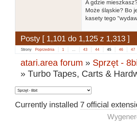
A gdzie mieszkasz?
Może śląskie? Bo j
kasety tego "wydaw
Posty [ 1,101 do 1,125 z 1,313 ]
Strony
Poprzednia
1
…
43
44
45
46
47
atari.area forum
»
Sprzęt - 8bi
»
Turbo Tapes, Carts & Hardwar
Currently installed
7 official extens
Wygenero