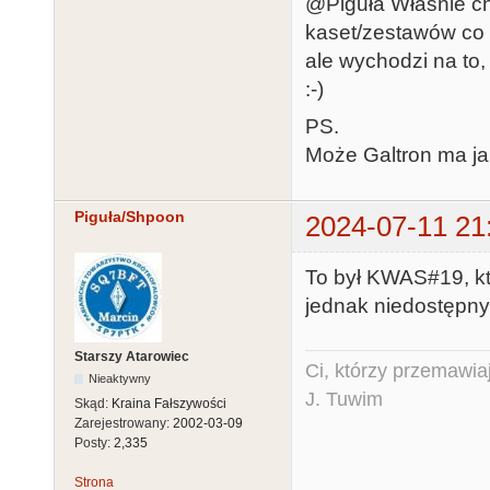
@Piguła Właśnie ch
kaset/zestawów co 
ale wychodzi na to,
:-)
PS.
Może Galtron ma jak
Piguła/Shpoon
2024-07-11 21
To był KWAS#19, któ
jednak niedostępny
Starszy Atarowiec
Ci, którzy przemawia
Nieaktywny
J. Tuwim
Skąd:
Kraina Fałszywości
Zarejestrowany:
2002-03-09
Posty:
2,335
Strona