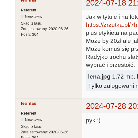
leonlas
2024-07-18 21
Referent
Jak w tytule i na f
Nieaktywny
Skąd:
z lasu.
https://zrzutka.pl/
Zarejestrowany:
2020-06-26
plus etykieta na pa
Posty:
364
Może by 20zł ale ja
Może komuś się pr
Radyjko trochu sfat
wyprać i przestoić.
lena.jpg
1.72 mb, 
Tylko zalogowani m
leonlas
2024-07-28 20
Referent
pyk ;)
Nieaktywny
Skąd:
z lasu.
Zarejestrowany:
2020-06-26
Posty:
364