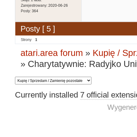
Zarejestrowany:
2020-06-26
Posty:
364
Posty [ 5 ]
Strony
1
atari.area forum
»
Kupię / Sp
»
Charytatywnie: Radyjko Uni
Currently installed
7 official extens
Wygenero