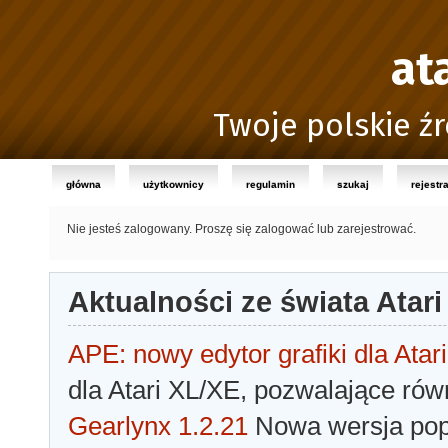
at
Twoje polskie źr
główna
użytkownicy
regulamin
szukaj
rejestr
Nie jesteś zalogowany.
Proszę się zalogować lub zarejestrować.
Aktualności ze świata Atari
APE: nowy edytor grafiki dla Atari
dla Atari XL/XE, pozwalające rów
Gearlynx 1.2.21
Nowa wersja popu