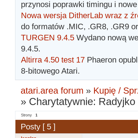
przynosi poprawki timingu i nowe
Nowa wersja DitherLab wraz z źr
do formatów .MIC, .GR8, .GR9 o
TURGEN 9.4.5
Wydano nową wer
9.4.5.
Altirra 4.50 test 17
Phaeron opubli
8-bitowego Atari.
atari.area forum
»
Kupię / Sp
»
Charytatywnie: Radyjko 
Strony
1
Posty [ 5 ]