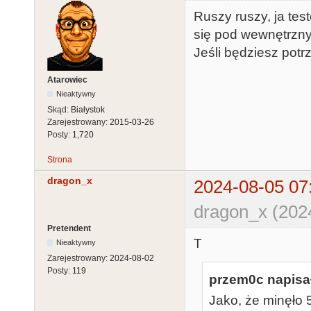
Ruszy ruszy, ja tes
się pod wewnętrzny
Jeśli będziesz pot
Atarowiec
Nieaktywny
Skąd:
Białystok
Zarejestrowany:
2015-03-26
Posty:
1,720
Strona
dragon_x
2024-08-05 07
dragon_x (202
Pretendent
T
Nieaktywny
Zarejestrowany:
2024-08-02
Posty:
119
przem0c napisał
Jako, że minęło 