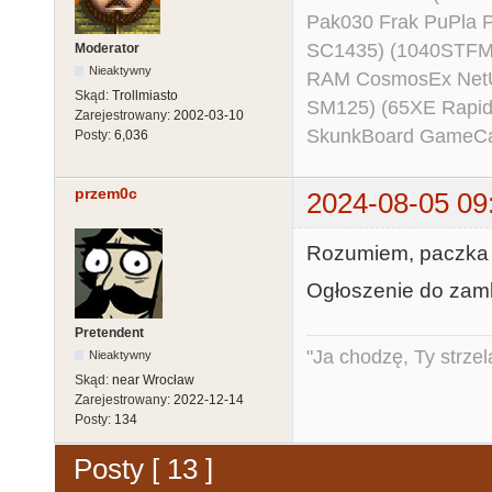
Pak030 Frak PuPla
SC1435) (1040STFM
Moderator
Nieaktywny
RAM CosmosEx NetU
Skąd:
Trollmiasto
SM125) (65XE Rapi
Zarejestrowany:
2002-03-10
SkunkBoard GameCart
Posty:
6,036
przem0c
2024-08-05 09
Rozumiem, paczka 
Ogłoszenie do zamk
Pretendent
"Ja chodzę, Ty strzel
Nieaktywny
Skąd:
near Wrocław
Zarejestrowany:
2022-12-14
Posty:
134
Posty [ 13 ]