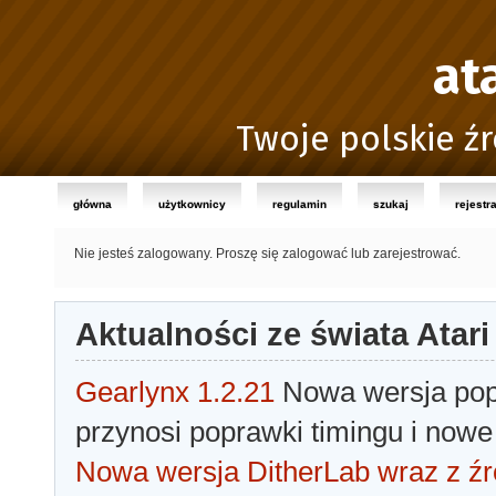
at
Twoje polskie źr
główna
użytkownicy
regulamin
szukaj
rejestr
Nie jesteś zalogowany.
Proszę się zalogować lub zarejestrować.
Aktualności ze świata Atari
Gearlynx 1.2.21
Nowa wersja popu
przynosi poprawki timingu i nowe
Nowa wersja DitherLab wraz z źr