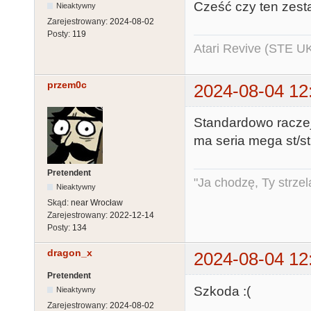
Cześć czy ten zest
Nieaktywny
Zarejestrowany:
2024-08-02
Posty:
119
Atari Revive (STE U
przem0c
2024-08-04 12
Standardowo raczej
ma seria mega st/str 
Pretendent
"Ja chodzę, Ty strzel
Nieaktywny
Skąd:
near Wrocław
Zarejestrowany:
2022-12-14
Posty:
134
dragon_x
2024-08-04 12
Pretendent
Szkoda :(
Nieaktywny
Zarejestrowany:
2024-08-02