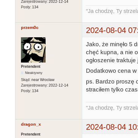
Zarejestrowany:
2022-12-14
Posty:
134
"Ja chodzę, Ty strzel
przem0c
2024-08-04 07
Jako, że minęło 5 
chęć kupna, a nie 
ogłoszenie traktuje 
Pretendent
Dodatkowo cena w d
Nieaktywny
Skąd:
near Wrocław
ps. Bardzo proszę 
Zarejestrowany:
2022-12-14
straciłem tylko czas
Posty:
134
"Ja chodzę, Ty strzel
dragon_x
2024-08-04 10
Pretendent