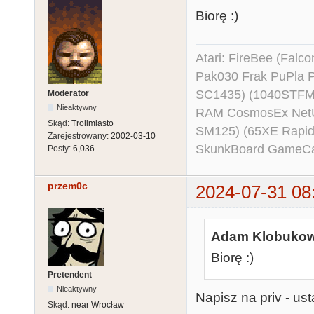
Biorę :)
Atari: FireBee (Fal
Pak030 Frak PuPla
SC1435) (1040STFM
Moderator
Nieaktywny
RAM CosmosEx NetU
Skąd:
Trollmiasto
SM125) (65XE Rapi
Zarejestrowany:
2002-03-10
SkunkBoard GameCart
Posty:
6,036
przem0c
2024-07-31 08
Adam Klobukows
Biorę :)
Pretendent
Nieaktywny
Napisz na priv - us
Skąd:
near Wrocław