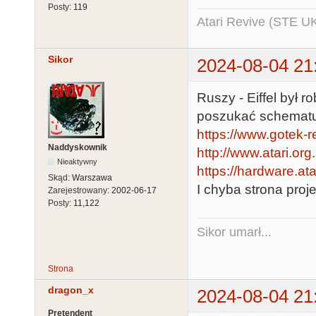
Posty:
119
Atari Revive (STE U
Sikor
2024-08-04 21
Ruszy - Eiffel był 
poszukać schematu
https://www.gotek-ret
Naddyskownik
http://www.atari.or
Nieaktywny
https://hardware.ata
Skąd:
Warszawa
I chyba strona proj
Zarejestrowany:
2002-06-17
Posty:
11,122
Sikor umarł...
Strona
dragon_x
2024-08-04 21
Pretendent