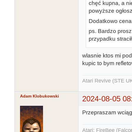
chęć kupna, a ni
powyższe ogłosze
Dodatkowo cena w
ps. Bardzo prosz
przypadku straci
wlasnie ktos mi pode
kupic to bym reflet
Atari Revive (STE U
Adam Klobukowski
2024-08-05 08
Przepraszam wciągnę
Atari: FireBee (Fal