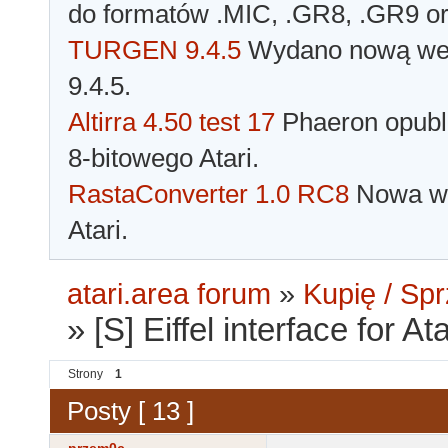
do formatów .MIC, .GR8, .GR9 o
TURGEN 9.4.5
Wydano nową wer
9.4.5.
Altirra 4.50 test 17
Phaeron opubli
8-bitowego Atari.
RastaConverter 1.0 RC8
Nowa wer
Atari.
atari.area forum
»
Kupię / Sp
»
[S] Eiffel interface for 
Strony
1
Posty [ 13 ]