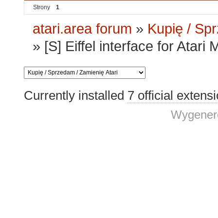
Strony
1
atari.area forum
»
Kupię / Sp
»
[S] Eiffel interface for Ata
Currently installed
7 official extens
Wygenero