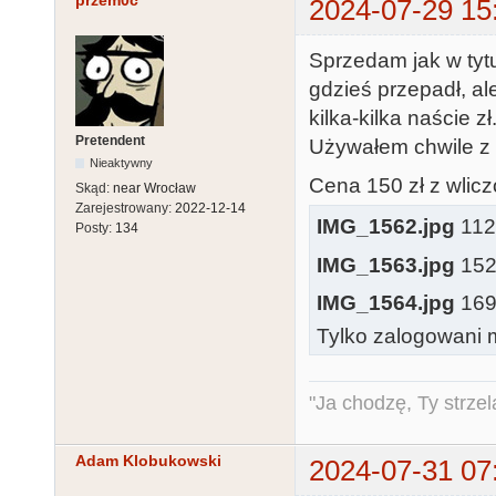
przem0c
2024-07-29 15
Sprzedam jak w tytul
gdzieś przepadł, al
kilka-kilka naście zł
Pretendent
Używałem chwile z 
Nieaktywny
Cena 150 zł z wlic
Skąd:
near Wrocław
Zarejestrowany:
2022-12-14
IMG_1562.jpg
112.
Posty:
134
IMG_1563.jpg
152.
IMG_1564.jpg
169.
Tylko zalogowani m
"Ja chodzę, Ty strzel
Adam Klobukowski
2024-07-31 07