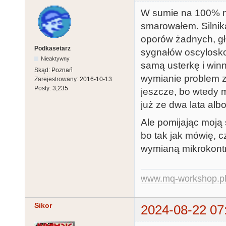
W sumie na 100% ni
smarowałem. Silnika
oporów żadnych, gł
Podkasetarz
sygnałów oscylosko
Nieaktywny
samą usterkę i winn
Skąd:
Poznań
wymianie problem zn
Zarejestrowany:
2016-10-13
Posty:
3,235
jeszcze, bo wtedy mi
już ze dwa lata albo 
Ale pomijając moją 
bo tak jak mówię, c
wymianą mikrokontr
www.mq-workshop.p
Sikor
2024-08-22 07