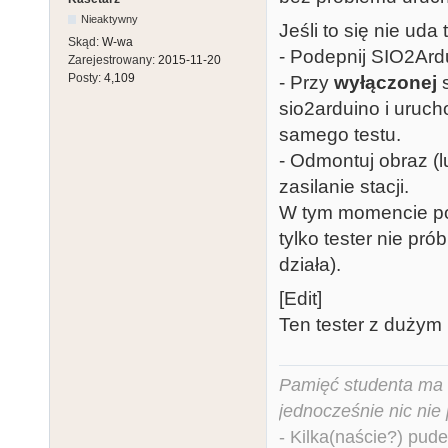
Nieaktywny
Jeśli to się nie uda
Skąd:
W-wa
- Podepnij SIO2Ard
Zarejestrowany:
2015-11-20
Posty:
4,109
- Przy
wyłączonej
s
sio2arduino i uruc
samego testu.
- Odmontuj obraz (l
zasilanie stacji.
W tym momencie powi
tylko tester nie pr
działa).
[Edit]
Ten tester z dużym 
Pamięć studenta ma c
jednocześnie nic nie
- Kilka(naście?) pude