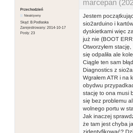
marcepan (202
Przechodzień
Jestem początkując
Nieaktywny
Skąd:
B.Podlaska
sio2arduino i kartó
Zarejestrowany:
2014-10-17
dyskietkami więc za
Posty:
23
już nie (BOOT ERRO
Otworzyłem stację, 
się odpaliła ale kol
Ciągle ten sam błą
Diagnostics z sio2a
Wgrałem ATR i na ka
obydwu przypadkac
stację to ona musi
się bez problemu al
wolnego portu w sta
Jak inaczej sprawd
że tam jest chyba j
zidentyfikować? Dzi