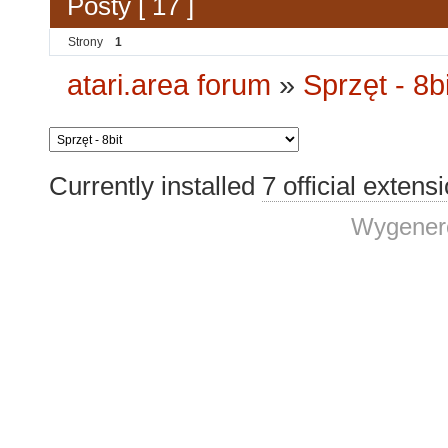
Posty [ 17 ]
Strony
1
atari.area forum
»
Sprzęt - 8bi
Currently installed
7 official extens
Wygenero