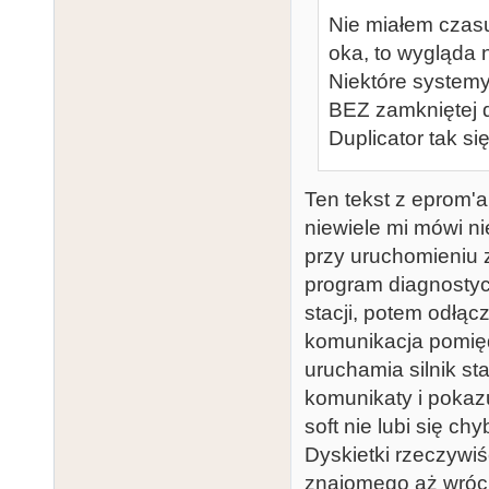
Nie miałem czasu
oka, to wygląda 
Niektóre systemy
BEZ zamkniętej d
Duplicator tak s
Ten tekst z eprom'a
niewiele mi mówi n
przy uruchomieniu 
program diagnostyc
stacji, potem odłącz
komunikacja pomięd
uruchamia silnik st
komunikaty i pokazu
soft nie lubi się ch
Dyskietki rzeczywi
znajomego aż wróci 