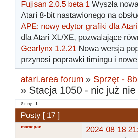
Fujisan 2.0.5 beta 1
Wyszła nowa 
Atari 8-bit nastawionego na obsłu
APE: nowy edytor grafiki dla Atari
dla Atari XL/XE, pozwalające rów
Gearlynx 1.2.21
Nowa wersja popu
przynosi poprawki timingu i nowe
atari.area forum
»
Sprzęt - 8bi
»
Stacja 1050 - nic już nie
Strony
1
Posty [ 17 ]
marcepan
2024-08-18 21