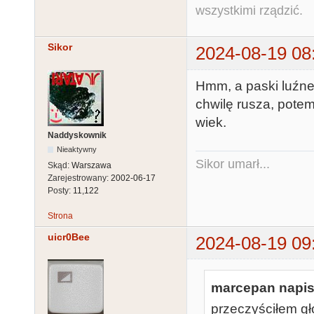
wszystkimi rządzić.
Sikor
2024-08-19 08
Hmm, a paski luźne
chwilę rusza, potem
wiek.
Naddyskownik
Nieaktywny
Sikor umarł...
Skąd:
Warszawa
Zarejestrowany:
2002-06-17
Posty:
11,122
Strona
uicr0Bee
2024-08-19 09
marcepan napisa
przeczyściłem gło