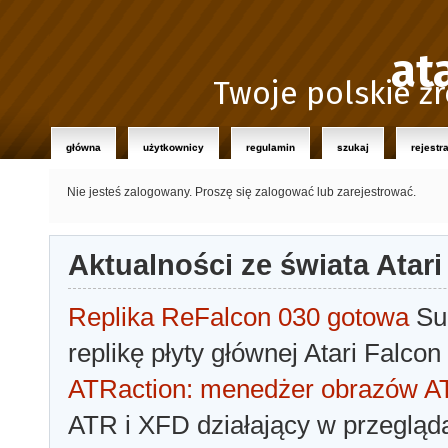
at
Twoje polskie źr
główna
użytkownicy
regulamin
szukaj
rejestr
Nie jesteś zalogowany.
Proszę się zalogować lub zarejestrować.
Aktualności ze świata Atari
Replika ReFalcon 030 gotowa
Sua
replikę płyty głównej Atari Falcon
ATRaction: menedżer obrazów 
ATR i XFD działający w przegląda