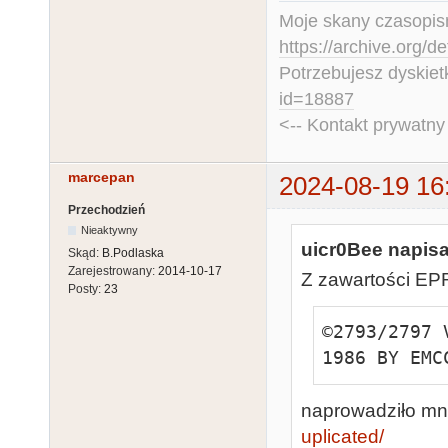
Moje skany czasopism
https://archive.org/d
Potrzebujesz dyskiet
id=18887
<-- Kontakt prywatn
marcepan
2024-08-19 16
Przechodzień
Nieaktywny
uicr0Bee napisa
Skąd:
B.Podlaska
Zarejestrowany:
2014-10-17
Z zawartości EP
Posty:
23
©2793/2797 
1986 BY EMC
naprowadziło mn
uplicated/