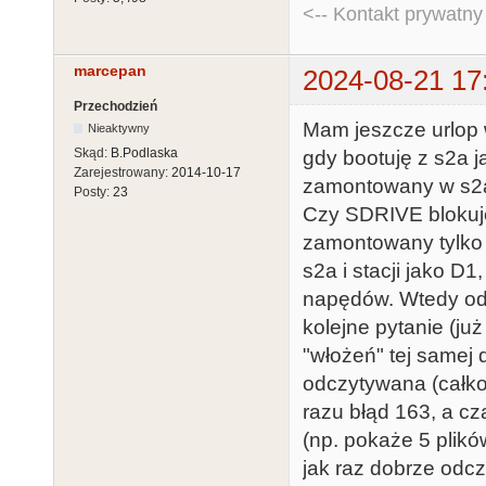
<-- Kontakt prywatn
marcepan
2024-08-21 17
Przechodzień
Mam jeszcze urlop 
Nieaktywny
Skąd:
B.Podlaska
gdy bootuję z s2a j
Zarejestrowany:
2014-10-17
zamontowany w s2a n
Posty:
23
Czy SDRIVE blokuje
zamontowany tylko 
s2a i stacji jako D
napędów. Wtedy odczy
kolejne pytanie (już
"włożeń" tej samej d
odczytywana (całko
razu błąd 163, a cz
(np. pokaże 5 plikó
jak raz dobrze odc