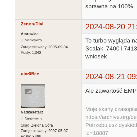
sprawna na 100%
Zenon/Dial
2024-08-20 21
Atarowiec
To turbo wygląda
Nieaktywny
Zarejestrowany:
2005-09-04
Scalaki 7400 i 7413
Posty:
1,342
wniosek
uicr0Bee
2024-08-21 09
Ale zawartość EMP
Moje skany czasopism
Nadkasetarz
https://archive.org/d
Nieaktywny
Potrzebujesz dyskiet
Skąd:
Zielona Góra
Zarejestrowany:
2007-05-07
id=18887
Posty:
5,498