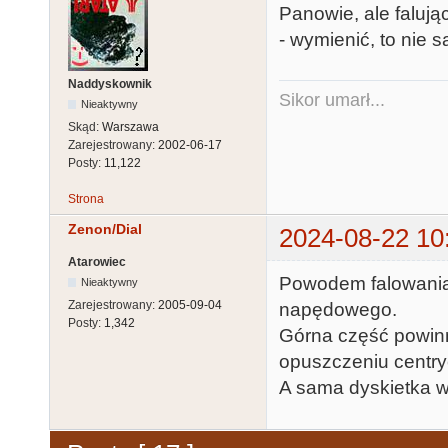
Panowie, ale falują
- wymienić, to nie s
Naddyskownik
Sikor umarł...
Nieaktywny
Skąd:
Warszawa
Zarejestrowany:
2002-06-17
Posty:
11,122
Strona
Zenon/Dial
2024-08-22 10
Atarowiec
Powodem falowania 
Nieaktywny
Zarejestrowany:
2005-09-04
napędowego.
Posty:
1,342
Górna część powinna
opuszczeniu centry
A sama dyskietka w