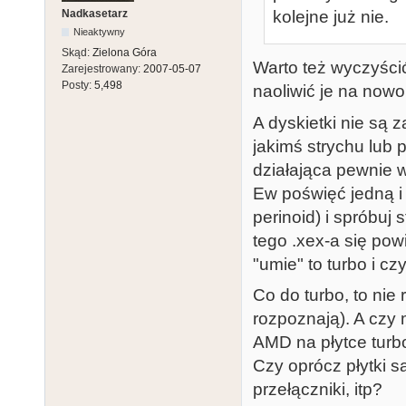
Nadkasetarz
kolejne już nie.
Nieaktywny
Skąd:
Zielona Góra
Warto też wyczyści
Zarejestrowany:
2007-05-07
Posty:
5,498
naoliwić je na nowo
A dyskietki nie są
jakimś strychu lub 
działająca pewnie w 
Ew poświęć jedną i 
perinoid) i spróbuj 
tego .xex-a się pow
"umie" to turbo i c
Co do turbo, to nie 
rozpoznają). A czy
AMD na płytce turbo
Czy oprócz płytki s
przełączniki, itp?