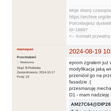
Moje skany czasopism
https://archive.org/d
Potrzebujesz dyskiet
id=18887
<-- Kontakt prywatn
marcepan
2024-08-19 10
Przechodzień
eprom zgrałem już 
Nieaktywny
Skąd:
B.Podlaska
modyfikacja jaką w
Zarejestrowany:
2014-10-17
przeniósł go na prz
Posty:
23
fasadzie :(
przesmaruję mechani
D1 - mam nadzieję 
AM27C64@DIP28