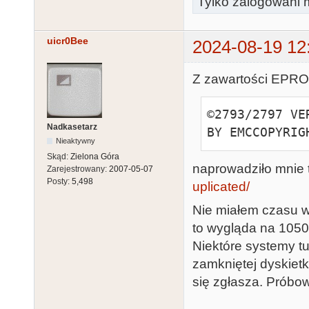
Tylko zalogowani m
uicr0Bee
2024-08-19 12
Z zawartości EPRO
©2793/2797 VE
Nadkasetarz
BY EMCCOPYRIG
Nieaktywny
Skąd:
Zielona Góra
naprowadziło mnie 
Zarejestrowany:
2007-05-07
Posty:
5,498
uplicated/
Nie miałem czasu wc
to wygląda na 1050 
Niektóre systemy t
zamkniętej dyskietk
się zgłasza. Próbo