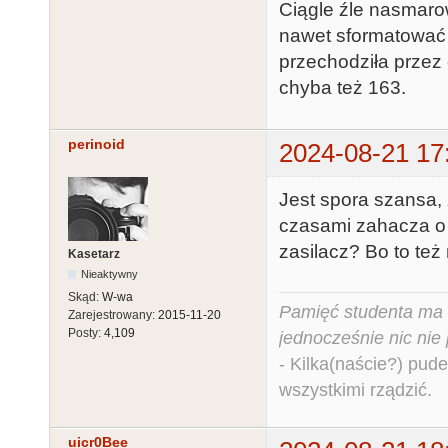
Ciągle źle nasmaro
nawet sformatować w
przechodziła przez 
chyba też 163.
perinoid
2024-08-21 17
Jest spora szansa, 
czasami zahacza o t
zasilacz? Bo to te
Kasetarz
Nieaktywny
Skąd:
W-wa
Pamięć studenta ma c
Zarejestrowany:
2015-11-20
Posty:
4,109
jednocześnie nic nie
- Kilka(naście?) pude
wszystkimi rządzić.
uicr0Bee