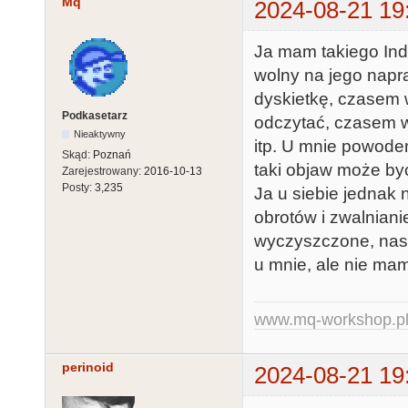
Mq
2024-08-21 19
Ja mam takiego Ind
wolny na jego nap
dyskietkę, czasem 
Podkasetarz
odczytać, czasem w 
Nieaktywny
itp. U mnie powodem
Skąd:
Poznań
taki objaw może być
Zarejestrowany:
2016-10-13
Posty:
3,235
Ja u siebie jednak
obrotów i zwalnianie
wyczyszczone, nasm
u mnie, ale nie mam
www.mq-workshop.p
perinoid
2024-08-21 19