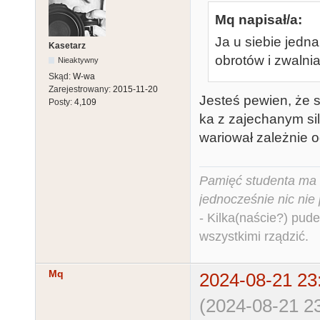
Mq napisał/a:
Ja u siebie jedn
Kasetarz
obrotów i zwalni
Nieaktywny
Skąd:
W-wa
Zarejestrowany:
2015-11-20
Jesteś pewien, że si
Posty:
4,109
ka z zajechanym sil
wariował zależnie 
Pamięć studenta ma c
jednocześnie nic nie
- Kilka(naście?) pude
wszystkimi rządzić.
Mq
2024-08-21 23
(2024-08-21 23