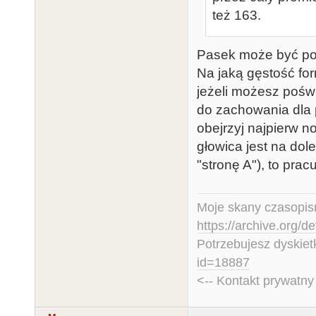
też 163.
Pasek może być po
Na jaką gęstość for
jeżeli możesz pośw
do zachowania dla 
obejrzyj najpierw n
głowica jest na dole
"stronę A"), to prac
Moje skany czasopism
https://archive.org/d
Potrzebujesz dyskiet
id=18887
<-- Kontakt prywatn