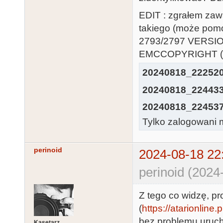
EDIT : zgrałem zawa
takiego (może pomoż
2793/2797 VERSIO
EMCCOPYRIGHT (C
20240818_222520
20240818_224433
20240818_224537
Tylko zalogowani m
perinoid
2024-08-18 22
perinoid (2024
Z tego co widzę, p
(
https://atarionline.
bez problemu uruch
Kasetarz