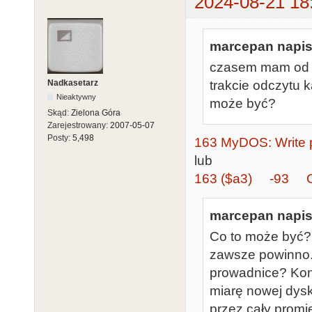
2024-08-21 18
marcepan napisa
czasem mam od r
Nadkasetarz
trakcie odczytu k
Nieaktywny
może być?
Skąd:
Zielona Góra
Zarejestrowany:
2007-05-07
Posty:
5,498
163 MyDOS: Write pr
lub
163 ($a3) -93 
marcepan napisa
Co to może być? 
zawsze powinno
prowadnice? Kon
miarę nowej dyski
przez cały promi