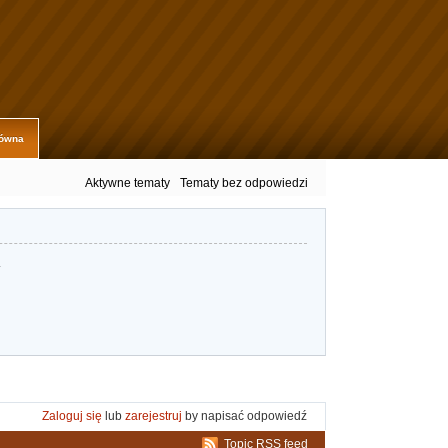
łówna
Aktywne tematy
Tematy bez odpowiedzi
.
Zaloguj się
lub
zarejestruj
by napisać odpowiedź
Topic RSS feed