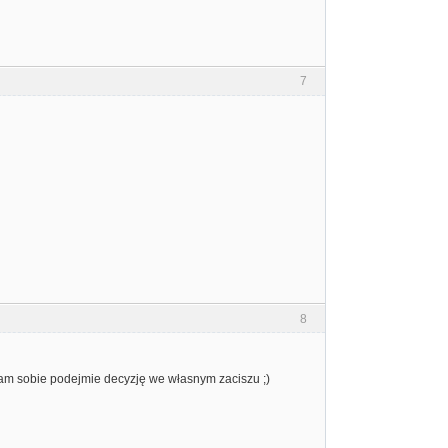
7
8
am sobie podejmie decyzję we własnym zaciszu ;)