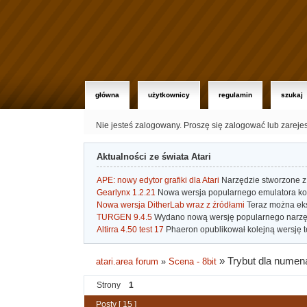
główna
użytkownicy
regulamin
szukaj
Nie jesteś zalogowany.
Proszę się zalogować lub zareje
Aktualności ze świata Atari
APE: nowy edytor grafiki dla Atari
Narzędzie stworzone z 
Gearlynx 1.2.21
Nowa wersja popularnego emulatora kons
Nowa wersja DitherLab wraz z źródłami
Teraz można eks
TURGEN 9.4.5
Wydano nową wersję popularnego narzę
Altirra 4.50 test 17
Phaeron opublikował kolejną wersję t
»
Trybut dla numen
atari.area forum
»
Scena - 8bit
Strony
1
Posty [ 15 ]