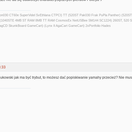
alcon030 CT60e SuperVidel SvEthlana CTPCI) TT (520ST Pak030 Frak PuPla Panther) 
) (1040STE 4MB ST RAM 8MB TT RAM CosmosEx NetUSBee SM144 SC1224) 260ST, 520 S
agCD SkunkBoard GameCart) (Lynx II AgaCart GameCart) 2xPortfolio Hades
3:33
owski jak ma być trybut, to możesz dać popiskiwanie yamahy przecież? Nie musi 