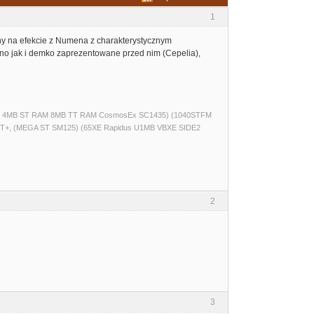
1
ny na efekcie z Numena z charakterystycznym
wno jak i demko zaprezentowane przed nim (Cepelia),
(520ST 4MB ST RAM 8MB TT RAM CosmosEx SC1435) (1040STFM
T+, (MEGA ST SM125) (65XE Rapidus U1MB VBXE SIDE2
2
3