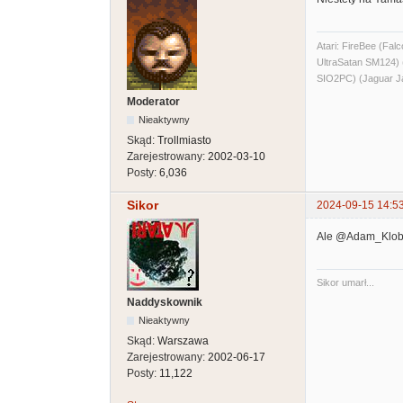
Atari: FireBee (F
UltraSatan SM124
SIO2PC) (Jaguar J
Moderator
Nieaktywny
Skąd:
Trollmiasto
Zarejestrowany:
2002-03-10
Posty:
6,036
Sikor
2024-09-15 14:5
Ale @Adam_Klobuk
Sikor umarł...
Naddyskownik
Nieaktywny
Skąd:
Warszawa
Zarejestrowany:
2002-06-17
Posty:
11,122