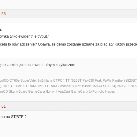
5:53
a:
rzynka tylko ewidentnie trybut."
 celu to oświadczenie? Obawa, że demo zostanie uznane za plagiat? Każdy przec
jne zamknięcie ust ewentualnym krzykaczom.
alcon030 CT60e SuperVidel SvEthlana CTPCI) TT (520ST Pak030 Frak PuPla Panther) 
) (1040STE 4MB ST RAM 8MB TT RAM CosmosEx NetUSBee SM144 SC1224) 260ST, 520 S
agCD SkunkBoard GameCart) (Lynx II AgaCart GameCart) 2xPortfolio Hades
8:51
ena na ST/STE ?