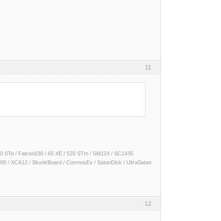
11
 1040 STe / Falcon030 / 65 XE / 520 STm / SM124 / SC1435
000 / XCA12 / SkunkBoard / CosmosEx / SatanDisk / UltraSatan
12