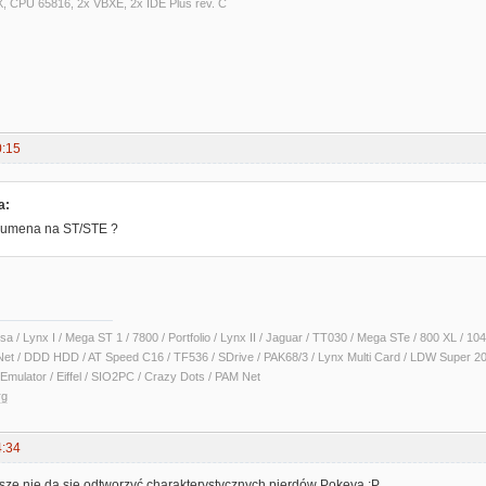
X, CPU 65816, 2x VBXE, 2x IDE Plus rev. C
0:15
a:
 Numena na ST/STE ?
sa / Lynx I / Mega ST 1 / 7800 / Portfolio / Lynx II / Jaguar / TT030 / Mega STe / 800 XL /
Net / DDD HDD / AT Speed C16 / TF536 / SDrive / PAK68/3 / Lynx Multi Card / LDW Super 2
Emulator / Eiffel / SIO2PC / Crazy Dots / PAM Net
rg
4:34
sze nie da się odtworzyć charakterystycznych pierdów Pokeya :P