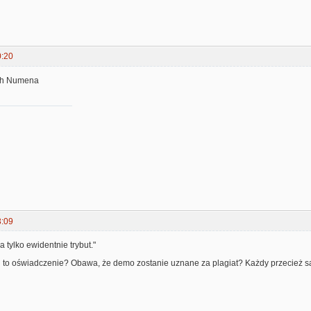
0:20
ach Numena
3:09
ka tylko ewidentnie trybut."
u to oświadczenie? Obawa, że demo zostanie uznane za plagiat? Każdy przecież s