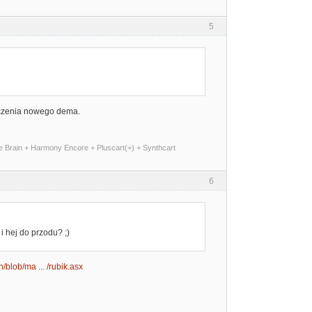
5
łączenia nowego dema.
me Brain + Harmony Encore + Pluscart(+) + Synthcart
6
 i hej do przodu? ;)
/blob/ma ... /rubik.asx