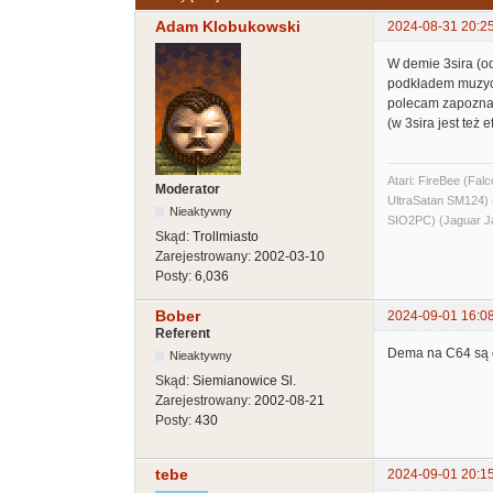
Adam Klobukowski
2024-08-31 20:2
W demie 3sira (o
podkładem muzyczn
polecam zapoznać
(w 3sira jest też 
Atari: FireBee (F
Moderator
UltraSatan SM124
Nieaktywny
SIO2PC) (Jaguar J
Skąd:
Trollmiasto
Zarejestrowany:
2002-03-10
Posty:
6,036
Bober
2024-09-01 16:0
Referent
Dema na C64 są o
Nieaktywny
Skąd:
Siemianowice Sl.
Zarejestrowany:
2002-08-21
Posty:
430
tebe
2024-09-01 20:1