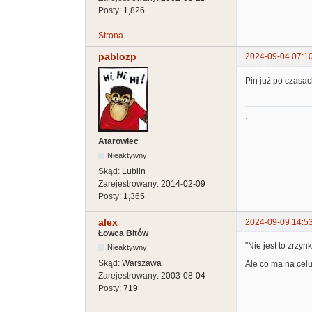
Posty:
1,826
Strona
pablozp
2024-09-04 07:1
Pin już po czas
.
Atarowiec
Nieaktywny
Skąd:
Lublin
Zarejestrowany:
2014-02-09
Posty:
1,365
alex
2024-09-09 14:5
Łowca Bitów
"Nie jest to zrzyn
Nieaktywny
Skąd:
Warszawa
Ale co ma na cel
Zarejestrowany:
2003-08-04
Posty:
719