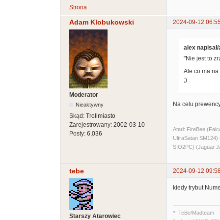
Strona
Adam Klobukowski
2024-09-12 06:5
alex napisał/
"Nie jest to z
Ale co ma na
;)
Moderator
Na celu prewency
Nieaktywny
Skąd:
Trollmiasto
Zarejestrowany:
2002-03-10
Atari: FireBee (F
Posty:
6,036
UltraSatan SM124
SIO2PC) (Jaguar J
tebe
2024-09-12 09:5
kiedy trybut Num
*- TeBe/Madteam
Starszy Atarowiec