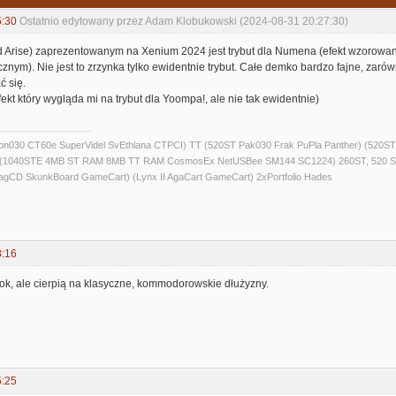
5:30
Ostatnio edytowany przez Adam Klobukowski (2024-08-31 20:27:30)
d Arise) zaprezentowanym na Xenium 2024 jest trybut dla Numena (efekt wzorowa
ym). Nie jest to zrzynka tylko ewidentnie trybut. Całe demko bardzo fajne, zaró
 się.
efekt który wygląda mi na trybut dla Yoompa!, ale nie tak ewidentnie)
alcon030 CT60e SuperVidel SvEthlana CTPCI) TT (520ST Pak030 Frak PuPla Panther) 
) (1040STE 4MB ST RAM 8MB TT RAM CosmosEx NetUSBee SM144 SC1224) 260ST, 520 S
agCD SkunkBoard GameCart) (Lynx II AgaCart GameCart) 2xPortfolio Hades
8:16
k, ale cierpią na klasyczne, kommodorowskie dłużyzny.
5:25