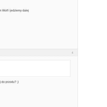
on Wolf i jedziemy dalej
4
j do przodu? ;)