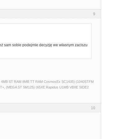
9
ież sam sobie podejmie decyzję we własnym zaciszu
(520ST 4MB ST RAM 8MB TT RAM CosmosEx SC1435) (1040STFM
T+, (MEGA ST SM125) (65XE Rapidus U1MB VBXE SIDE2
10