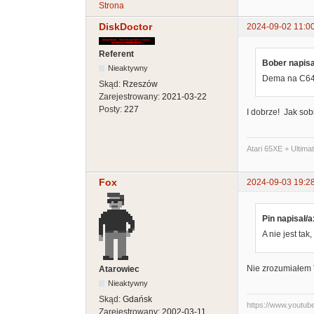
Strona
DiskDoctor
2024-09-02 11:0
Referent
Bober napisa
Nieaktywny
Dema na C64 
Skąd:
Rzeszów
Zarejestrowany:
2021-03-22
Posty:
227
I dobrze! Jak so
Atari 65XE + Ultima
Fox
2024-09-03 19:2
Pin napisał/a
A nie jest tak
Nie zrozumiałem T
Atarowiec
Nieaktywny
Skąd:
Gdańsk
https://www.youtu
Zarejestrowany:
2002-03-11