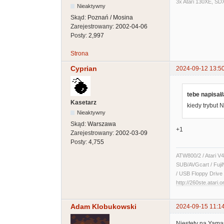
3x Atari 130XE, SD
Nieaktywny
Skąd:
Poznań / Mosina
Zarejestrowany:
2002-04-06
Posty:
2,997
Strona
Cyprian
2024-09-12 13:5
tebe napisał/
Kasetarz
kiedy trybut
Nieaktywny
Skąd:
Warszawa
+1
Zarejestrowany:
2002-03-09
Posty:
4,755
ATW800/2 / Atari V4
SUB/AVGcart / Fuji
/ USB Floppy Drive 
http://260ste.atari.o
Adam Klobukowski
2024-09-15 11:1
Niestety na Yama