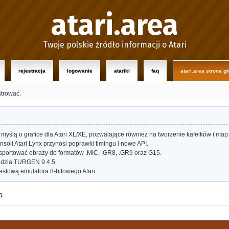
atari.area
Twoje polskie źródło informacji o Atari
rejestracja
logowanie
atariki
faq
atari.area strona g
strować.
myślą o grafice dla Atari XL/XE, pozwalające również na tworzenie kafelków i map
oli Atari Lynx przynosi poprawki timingu i nowe API.
portować obrazy do formatów .MIC, .GR8, .GR9 oraz G15.
dzia TURGEN 9.4.5.
estową emulatora 8-bitowego Atari.
a