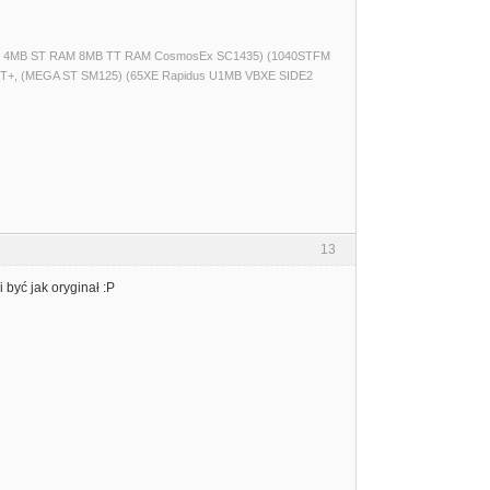
(520ST 4MB ST RAM 8MB TT RAM CosmosEx SC1435) (1040STFM
T+, (MEGA ST SM125) (65XE Rapidus U1MB VBXE SIDE2
13
być jak oryginał :P