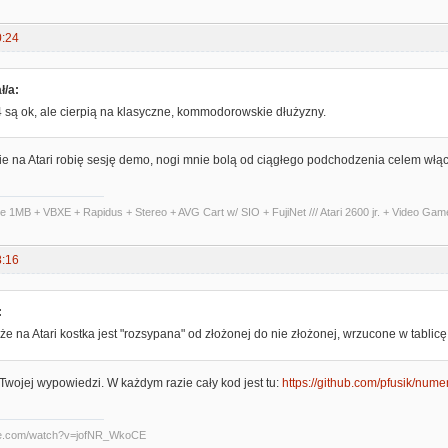
0:24
ł/a:
są ok, ale cierpią na klasyczne, kommodorowskie dłużyzny.
bie na Atari robię sesję demo, nogi mnie bolą od ciągłego podchodzenia celem w
te 1MB + VBXE + Rapidus + Stereo + AVG Cart w/ SIO + FujiNet /// Atari 2600 jr. + Video Ga
8:16
:
, że na Atari kostka jest "rozsypana" od złożonej do nie złożonej, wrzucone w tablicę
wojej wypowiedzi. W każdym razie cały kod jest tu:
https://github.com/pfusik/numen
be.com/watch?v=jofNR_WkoCE