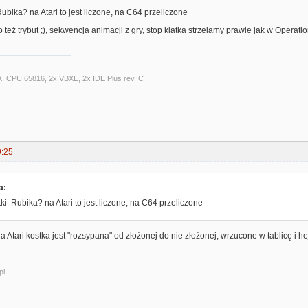
ubika? na Atari to jest liczone, na C64 przeliczone
o też trybut ;), sekwencja animacji z gry, stop klatka strzelamy prawie jak w Operati
X, CPU 65816, 2x VBXE, 2x IDE Plus rev. C
9:25
a:
ki Rubika? na Atari to jest liczone, na C64 przeliczone
 na Atari kostka jest "rozsypana" od złożonej do nie złożonej, wrzucone w tablicę i he
pl