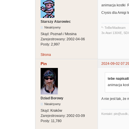
animacja kostki R
Crysis dla Amigi t
Starszy Atarowiec
Nieaktywny
*- TeBe/Madteam
3x Atari 130XE, SD
Skąd:
Poznań / Mosina
Zarejestrowany:
2002-04-06
Posty:
2,997
Strona
Pin
2024-09-02 07:2
tebe napisał/
animacja kost
Dziad Borowy
A nie jest tak, że
Nieaktywny
Skąd:
Kraków
Kontakt: pin@usdk.
Zarejestrowany:
2002-03-09
Posty:
11,780