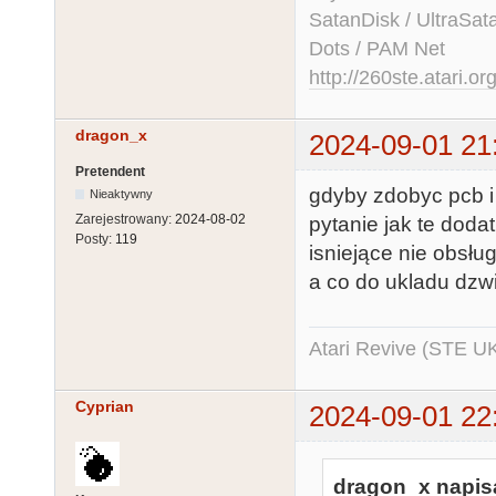
SatanDisk / UltraSat
Dots / PAM Net
http://260ste.atari.or
dragon_x
2024-09-01 21
Pretendent
gdyby zdobyc pcb i 
Nieaktywny
Zarejestrowany:
2024-08-02
pytanie jak te doda
Posty:
119
isniejące nie obsłu
a co do ukladu dzw
Atari Revive (STE U
Cyprian
2024-09-01 22
dragon_x napisa