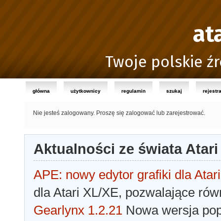
at
Twoje polskie źr
główna
użytkownicy
regulamin
szukaj
rejestr
Nie jesteś zalogowany.
Proszę się zalogować lub zarejestrować.
Aktualności ze świata Atari
APE: nowy edytor grafiki dla Atari
dla Atari XL/XE, pozwalające rów
Gearlynx 1.2.21
Nowa wersja popu