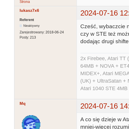
Strona
lukasz7x6
2024-07-16 12
Referent
Cześć, wybaczcie n
Nieaktywny
Zarejestrowany:
2018-06-24
czy w STE też moż
Posty:
213
dodając drugi shifte
2x Firebee, Atari 
64MB + NOVA + ET40
MIDEX+, Atari MEGA 
(UK) + UltraSatan +
Atari 1040 STE 4MB
Mq
2024-07-16 14
A co się dzieje w At
mniej-więcej rozumi