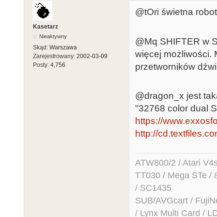
@tOri świetna robot
Kasetarz
Nieaktywny
@Mq SHIFTER w STE
Skąd:
Warszawa
więcej możliwości. 
Zarejestrowany:
2002-03-09
przetworników dźw
Posty:
4,756
@dragon_x jest taka
"32768 color dual S
https://www.exxosfo
http://cd.textfile
ATW800/2 / Atari V4sa 
TT030 / Mega STe / 
/ SC1435
SUB/AVGcart / FujiN
/ Lynx Multi Card /