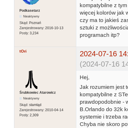
kompatybilne z tym
Podkasetarz
więcej kolorów jak 
Nieaktywny
czy ma to jakieś za
Skąd:
Poznań
sztuki z możliwości
Zarejestrowany:
2016-10-13
Posty:
3,234
programach itp?
tOri
2024-07-16 14
(2024-07-16 14
Hej,
Jak rozumiem jest t
Śrubkowiec Atarowicz
kompatybilne z STe.
Nieaktywny
prawdopodobnie - w
Skąd:
stamtąd
B.Orlando do 32k ko
Zarejestrowany:
2010-04-14
Posty:
2,309
systemie i trzeba r
Chyba nie skoro po