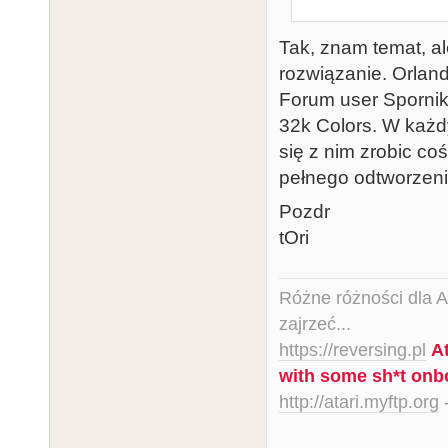
Tak, znam temat, al
rozwiązanie. Orland
Forum user Spornik
32k Colors. W każdy
się z nim zrobic c
pełnego odtworzeni
Pozdr
tOri
Różne różności dla Ata
zajrzeć...
https://reversing.pl
A
with some sh*t onb
http://atari.myftp.org
-