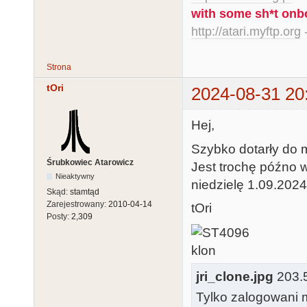
with some sh*t onb
http://atari.myftp.org
-
Strona
tOri
2024-08-31 20
Hej,
Szybko dotarły do 
Śrubkowiec Atarowicz
Jest trochę późno w
Nieaktywny
niedzielę 1.09.2024 
Skąd:
stamtąd
Zarejestrowany:
2010-04-14
tOri
Posty:
2,309
jri_clone.jpg
203.5
Tylko zalogowani m