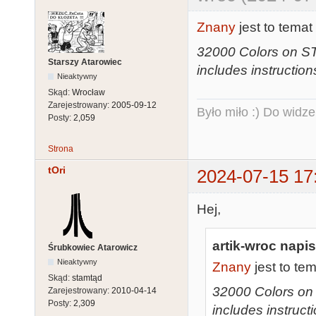
Znany
jest to temat 
32000 Colors on ST 
Starszy Atarowiec
includes instructio
Nieaktywny
Skąd:
Wrocław
Zarejestrowany:
2005-09-12
Było miło :) Do widze
Posty:
2,059
Strona
tOri
2024-07-15 17
Hej,
artik-wroc napis
Śrubkowiec Atarowicz
Nieaktywny
Znany
jest to tem
Skąd:
stamtąd
32000 Colors on S
Zarejestrowany:
2010-04-14
Posty:
2,309
includes instruct