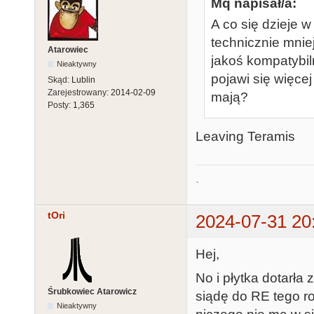
Mq napisał/a:
A co się dzieje w
technicznie mniej
Atarowiec
jakoś kompatybil
Nieaktywny
pojawi się więcej
Skąd:
Lublin
Zarejestrowany:
2014-02-09
mają?
Posty:
1,365
Leaving Teramis
.
tOri
2024-07-31 20
Hej,
No i płytka dotarła
Śrubkowiec Atarowicz
siądę do RE tego r
Nieaktywny