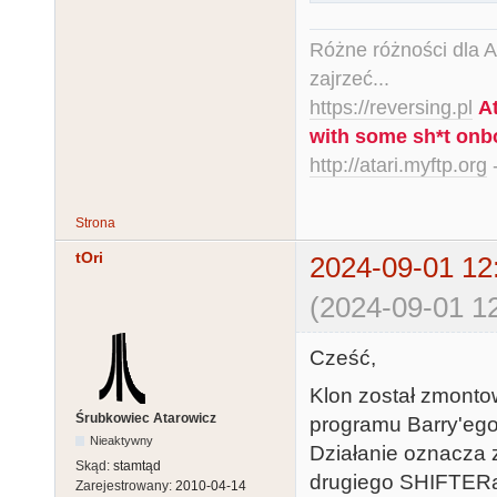
Różne różności dla Ata
zajrzeć...
https://reversing.pl
A
with some sh*t onb
http://atari.myftp.org
-
Strona
tOri
2024-09-01 12
(2024-09-01 12
Cześć,
Klon został zmonto
Śrubkowiec Atarowicz
programu Barry'ego 
Nieaktywny
Działanie oznacza 
Skąd:
stamtąd
drugiego SHIFTERa
Zarejestrowany:
2010-04-14