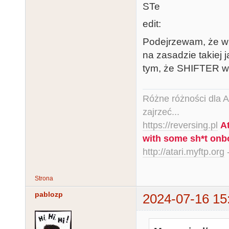
STe
edit:
Podejrzewam, że w 
na zasadzie takiej 
tym, że SHIFTER w S
Różne różności dla Ata
zajrzeć...
https://reversing.pl
A
with some sh*t onb
http://atari.myftp.org
-
Strona
pablozp
2024-07-16 15