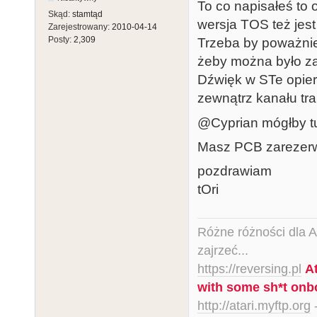
To co napisałeś to o
Skąd:
stamtąd
wersja TOS też jest
Zarejestrowany:
2010-04-14
Posty:
2,309
Trzeba by poważnie
żeby można było z
Dźwięk w STe opier
zewnątrz kanału tra
@Cyprian mógłby tu 
Masz PCB zarezer
pozdrawiam
tOri
Różne różności dla Ata
zajrzeć...
https://reversing.pl
A
with some sh*t onb
http://atari.myftp.org
-