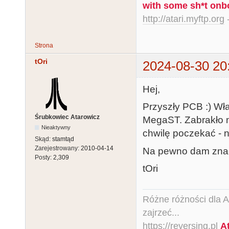
with some sh*t onb
http://atari.myftp.org
-
Strona
tOri
2024-08-30 20
Hej,
Przyszły PCB :) W
Śrubkowiec Atarowicz
MegaST. Zabrakło m
Nieaktywny
chwilę poczekać - 
Skąd:
stamtąd
Zarejestrowany:
2010-04-14
Na pewno dam znać 
Posty:
2,309
tOri
Różne różności dla Ata
zajrzeć...
https://reversing.pl
A