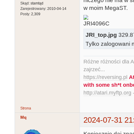
niczego nie ma w s
Skąd:
stamtąd
w moim MegaST.
Zarejestrowany:
2010-04-14
Posty:
2,309
JRI_top.jpg
329.87
Tylko zalogowani m
Różne różności dla Ata
zajrzeć...
https://reversing.pl
A
with some sh*t onb
http://atari.myftp.org
-
Strona
Mq
2024-07-31 21
Koniecznie daj znać