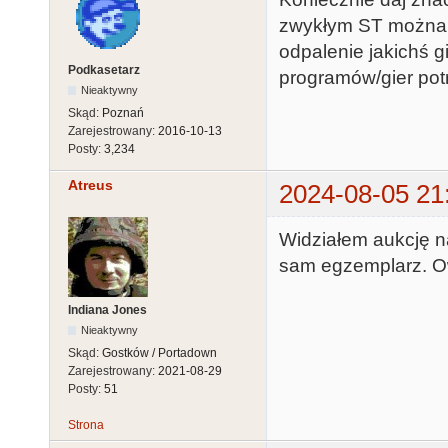
zwykłym ST można z
odpalenie jakichś gi
Podkasetarz
programów/gier potra
Nieaktywny
Skąd:
Poznań
Zarejestrowany:
2016-10-13
Posty:
3,234
Atreus
2024-08-05 21
Widziałem aukcję na
sam egzemplarz. Owo
Indiana Jones
Nieaktywny
Skąd:
Gostków / Portadown
Zarejestrowany:
2021-08-29
Posty:
51
Strona