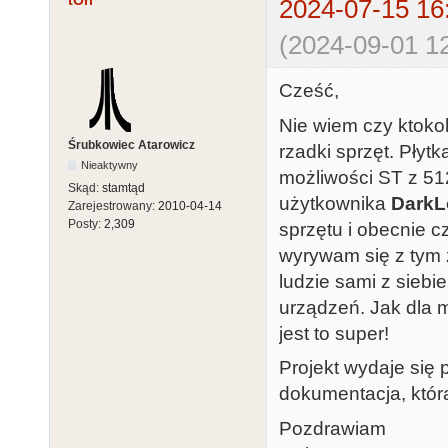
tOri
2024-07-15 16
(2024-09-01 12
Cześć,
Nie wiem czy ktokol
Śrubkowiec Atarowicz
rzadki sprzęt. Pły
Nieaktywny
możliwości ST z 51
Skąd:
stamtąd
użytkownika
DarkL
Zarejestrowany:
2010-04-14
Posty:
2,309
sprzętu i obecnie 
wyrywam się z tym z
ludzie sami z siebi
urządzeń. Jak dla m
jest to super!
Projekt wydaje się
dokumentacja, któr
Pozdrawiam