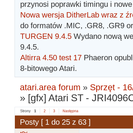
przynosi poprawki timingu i nowe
Nowa wersja DitherLab wraz z źr
do formatów .MIC, .GR8, .GR9 o
TURGEN 9.4.5
Wydano nową wer
9.4.5.
Altirra 4.50 test 17
Phaeron opubli
8-bitowego Atari.
atari.area forum
»
Sprzęt - 16
»
[gfx] Atari ST - JRI4096
Strony
1
2
3
Następna
Posty [ 1 do 25 z 63 ]