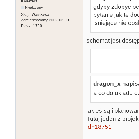
Kasetarz
gdyby zdobyc pcb
Nieaktywny
pytanie jak te d
Skąd:
Warszawa
Zarejestrowany:
2002-03-09
isniejące nie obs
Posty:
4,756
schemat jest dostępn
               FEDCBA9876543
dragon_x napisa
a co do ukladu 
jakieś są i planow
Tutaj jeden z proje
id=18751