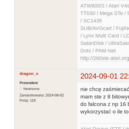
ATW800/2 / Atari V4sa 
TT030 / Mega STe / 
/ SC1435
SUB/AVGcart / FujiN
/ Lynx Multi Card /
SatanDisk / UltraSat
Dots / PAM Net
http://260ste.atari.or
dragon_x
2024-09-01 22
Pretendent
nie chcę zaśmiecać 
Nieaktywny
Zarejestrowany:
2024-08-02
mam ste z 8 bitowym
Posty:
119
do falcona z np 16
wykorzystać o ile t
Atari Revive (STE U