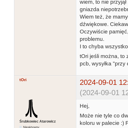
wiem, to nie przyjął
gniazda niepotrzeb
Wiem też, że mamy p
dźwiękowe. Ciekawe
Oczywiście pamięć
problemu.
I to chyba wszystko
tOri jeśli można, to
pcb, wysyłka "przy o
tOri
2024-09-01 12
(2024-09-01 12
Hej,
Może nie tyle co d
Śrubkowiec Atarowicz
koloru w palecie :) 
Nieaktywny