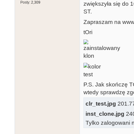
Posty:
2,309
zwiększyła się do 1
ST.
Zapraszam na www. 
tOri
P.S. Jak skończę 
wtedy sprawdzę zgo
clr_test.jpg
201.77 
inst_clone.jpg
240
Tylko zalogowani m