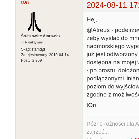
tOri
2024-08-11 17
Hej,
@Atreus - podejrzew
Śrubkowiec Atarowicz
żeby wysłać do mnie
Nieaktywny
nadmorskiego wypoc
Skąd:
stamtąd
już jest odtworzony
Zarejestrowany:
2010-04-14
Posty:
2,309
dostępna na mojej 
- po prostu, dołoż
podłączonymi linia
poziom do wyjściow
zgodne z możliwośc
tOri
Różne różności dla Ata
zajrzeć...