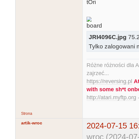
tOri
JRI4096C.jpg
75.2
Tylko zalogowani m
Różne różności dla Ata
zajrzeć...
https://reversing.pl
A
with some sh*t onb
http://atari.myftp.org
-
Strona
artik-wroc
2024-07-15 16
wroc (2024-07