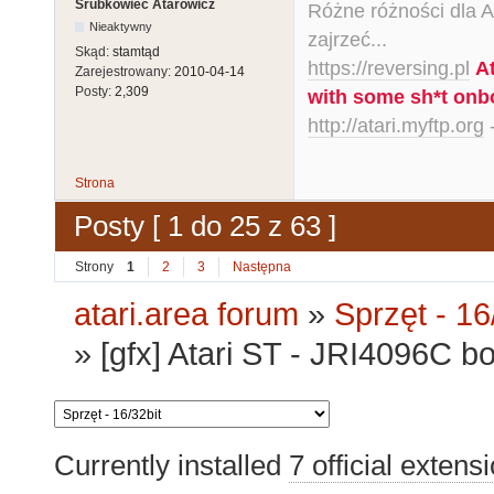
Śrubkowiec Atarowicz
Różne różności dla Ata
Nieaktywny
zajrzeć...
Skąd:
stamtąd
https://reversing.pl
A
Zarejestrowany:
2010-04-14
Posty:
2,309
with some sh*t onb
http://atari.myftp.org
-
Strona
Posty [ 1 do 25 z 63 ]
Strony
1
2
3
Następna
atari.area forum
»
Sprzęt - 16
»
[gfx] Atari ST - JRI4096C b
Currently installed
7 official extens