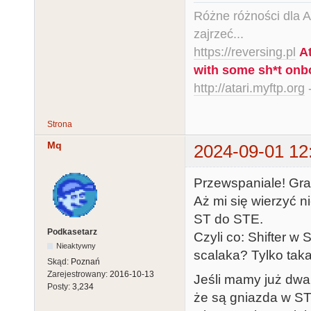
Różne różności dla Ata
zajrzeć...
https://reversing.pl
A
with some sh*t onb
http://atari.myftp.org
-
Strona
Mq
2024-09-01 12
Przewspaniale! Grat
Aż mi się wierzyć n
ST do STE.
Podkasetarz
Czyli co: Shifter w
Nieaktywny
scalaka? Tylko taka
Skąd:
Poznań
Zarejestrowany:
2016-10-13
Jeśli mamy już dwa
Posty:
3,234
że są gniazda w ST