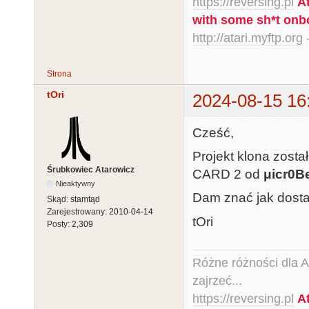
https://reversing.pl
A
with some sh*t onb
http://atari.myftp.org
-
Strona
tOri
2024-08-15 16
Cześć,
Projekt klona zost
Śrubkowiec Atarowicz
CARD 2 od
μicr0B
Nieaktywny
Dam znać jak dosta
Skąd:
stamtąd
Zarejestrowany:
2010-04-14
tOri
Posty:
2,309
Różne różności dla Ata
zajrzeć...
https://reversing.pl
A