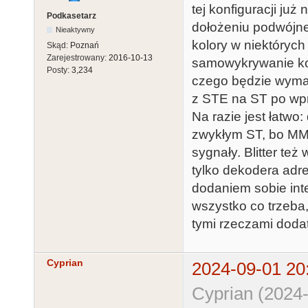
tej konfiguracji już
Podkasetarz
dołożeniu podwójne
Nieaktywny
kolory w niektórych
Skąd:
Poznań
Zarejestrowany:
2016-10-13
samowykrywanie komp
Posty:
3,234
czego będzie wymag
z STE na ST po wpr
Na razie jest łatwo
zwykłym ST, bo MM
sygnały. Blitter te
tylko dekodera adre
dodaniem sobie int
wszystko co trzeba
tymi rzeczami doda
Cyprian
2024-09-01 20
Cyprian (2024-