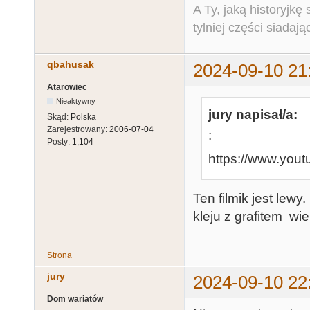
A Ty, jaką historyjk
tylniej części siadają
qbahusak
2024-09-10 21
Atarowiec
Nieaktywny
jury napisał/a:
Skąd:
Polska
Zarejestrowany:
2006-07-04
:
Posty:
1,104
https://www.yo
Ten filmik jest lew
kleju z grafitem wie
Strona
jury
2024-09-10 22
Dom wariatów