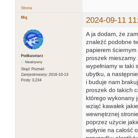
Strona
Mq
2024-09-11 11
A ja dodam, że zami
znaleźć podobne two
papierem ściernym 
Podkasetarz
proszek mieszamy z 
Nieaktywny
wypełniamy w taki 
Skąd:
Poznań
ubytku, a następnie
Zarejestrowany:
2016-10-13
Posty:
3,234
i buduje nam brakuj
proszek do takich 
którego wykonany j
wziąć kawałek jaki
wewnętrznej stronie
poprzez użycie jaki
wpłynie na całość 