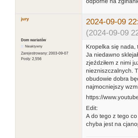
odporne na zginani
jury
2024-09-09 22
(2024-09-09 22
Dom wariatów
Kropelka się nada, 
Nieaktywny
Zarejestrowany:
2003-09-07
Ja niedawno skleja
Posty:
2,556
zjeździłem z nimi ju
niezniszczalnych. T
obudowie dobra bę
najmocniejszy wzmacn
https://www.yout
Edit:
A do tego z tego co
chyba jest na cjan