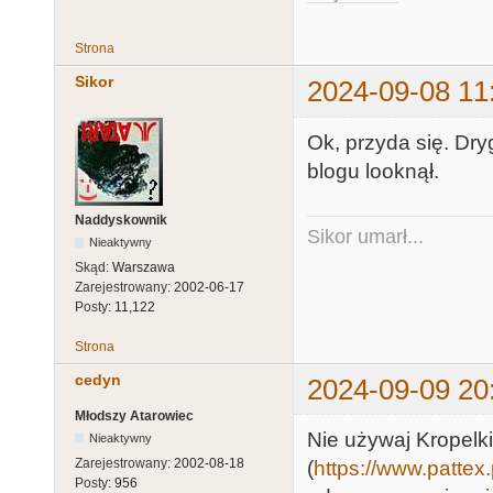
Strona
Sikor
2024-09-08 11
Ok, przyda się. Dr
blogu looknął.
Naddyskownik
Sikor umarł...
Nieaktywny
Skąd:
Warszawa
Zarejestrowany:
2002-06-17
Posty:
11,122
Strona
cedyn
2024-09-09 20
Młodszy Atarowiec
Nie używaj Kropelk
Nieaktywny
Zarejestrowany:
2002-08-18
(
https://www.pattex.
Posty:
956