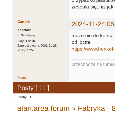
przypadku plastików
zespala się, niż jaki
Candle
2024-11-24 06
Kasetarz
może nie do końca w
Nieaktywny
Skąd:
Lublin
od loctte
Zarejestrowany:
2002-11-28
https://www.henkel-
Posty:
4,258
przechodze na tumiw
Strona
Posty [ 11 ]
Strony
1
atari.area forum
»
Fabryka - 8