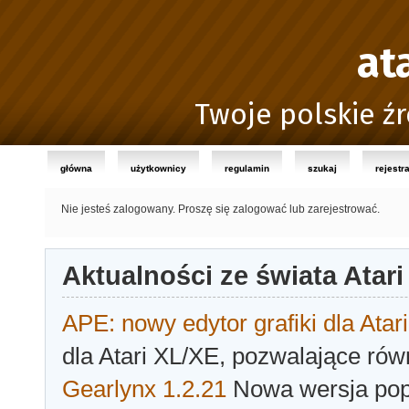
at
Twoje polskie źr
główna
użytkownicy
regulamin
szukaj
rejestr
Nie jesteś zalogowany.
Proszę się zalogować lub zarejestrować.
Aktualności ze świata Atari
APE: nowy edytor grafiki dla Atari
dla Atari XL/XE, pozwalające rów
Gearlynx 1.2.21
Nowa wersja popu