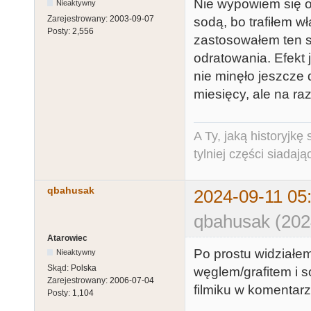
Nie wypowiem się o
Nieaktywny
Zarejestrowany:
2003-09-07
sodą, bo trafiłem wła
Posty:
2,556
zastosowałem ten s
odratowania. Efekt j
nie minęło jeszcze
miesięcy, ale na raz
A Ty, jaką historyjk
tylniej części siadają
qbahusak
2024-09-11 05
qbahusak (202
Atarowiec
Po prostu widziałem
Nieaktywny
Skąd:
Polska
węglem/grafitem i s
Zarejestrowany:
2006-07-04
filmiku w komentarz
Posty:
1,104