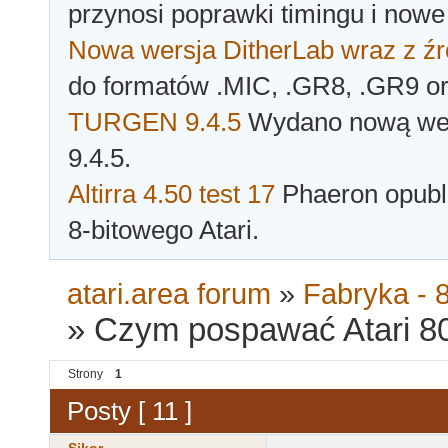
przynosi poprawki timingu i nowe
Nowa wersja DitherLab wraz z źr
do formatów .MIC, .GR8, .GR9 o
TURGEN 9.4.5
Wydano nową wer
9.4.5.
Altirra 4.50 test 17
Phaeron opubli
8-bitowego Atari.
atari.area forum
»
Fabryka - 8
»
Czym pospawać Atari 8
Strony
1
Posty [ 11 ]