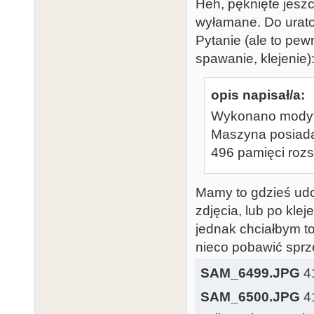
Heh, pęknięte jeszc
wyłamane. Do urat
Pytanie (ale to pewn
spawanie, klejenie)
opis napisał/a:
Wykonano modyfi
Maszyna posiada
496 pamięci roz
Mamy to gdzieś ud
zdjęcia, lub po kle
jednak chciałbym to
nieco pobawić sprz
SAM_6499.JPG
41
SAM_6500.JPG
41