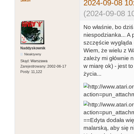
Sikor
2024-09-08 10
(2024-09-08 10
No właśnie, bo dziś
niespodzianka... A
szczęście wygląda 
Naddyskownik
Wiem, że wielu z W
Nieaktywny
zależy mi głównie n
Skąd:
Warszawa
w miarę ok) - jest 
Zarejestrowany:
2002-06-17
Posty:
11,122
życia...
==Edyta dodała wi
malarską, aby się ni