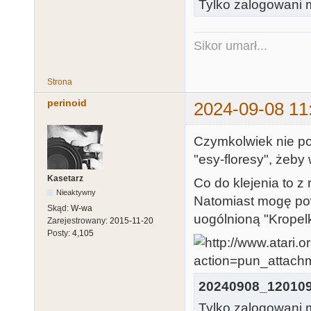
Tylko zalogowani m
Sikor umarł...
Strona
perinoid
2024-09-08 11
Czymkolwiek nie po
"esy-floresy", żeby
Kasetarz
Co do klejenia to z 
Nieaktywny
Natomiast mogę pow
Skąd:
W-wa
uogólnioną "Kropel
Zarejestrowany:
2015-11-20
Posty:
4,105
20240908_120109
Tylko zalogowani m