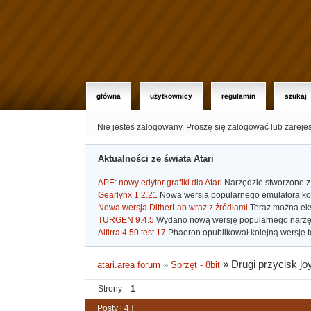
główna
użytkownicy
regulamin
szukaj
Nie jesteś zalogowany.
Proszę się zalogować lub zareje
Aktualności ze świata Atari
APE: nowy edytor grafiki dla Atari
Narzędzie stworzone z 
Gearlynx 1.2.21
Nowa wersja popularnego emulatora kons
Nowa wersja DitherLab wraz z źródłami
Teraz można eks
TURGEN 9.4.5
Wydano nową wersję popularnego narzę
Altirra 4.50 test 17
Phaeron opublikował kolejną wersję t
»
Drugi przycisk joy
atari.area forum
»
Sprzęt - 8bit
Strony
1
Posty [ 4 ]