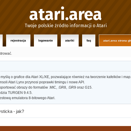
atari.area
Twoje polskie źródło informacji o Atari
rejestracja
logowanie
atariki
faq
atari.area strona g
strować.
myślą o grafice dla Atari XL/XE, pozwalające również na tworzenie kafelków i map
oli Atari Lynx przynosi poprawki timingu i nowe API.
portować obrazy do formatów .MIC, .GR8, .GR9 oraz G15.
dzia TURGEN 9.4.5.
estową emulatora 8-bitowego Atari.
sticka - jak?