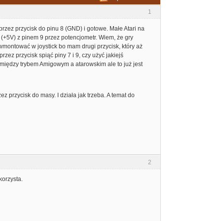
1
przez przycisk do pinu 8 (GND) i gotowe. Małe Atari na
 (+5V) z pinem 9 przez potencjometr. Wiem, że gry
ć wmontować w joystick bo mam drugi przycisk, który aż
zez przycisk spiąć piny 7 i 9, czy użyć jakiejś
k między trybem Amigowym a atarowskim ale to już jest
z przycisk do masy. I działa jak trzeba. A temat do
2
korzysta.