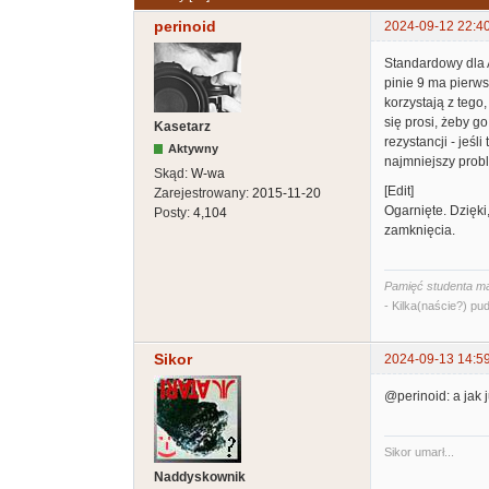
perinoid
2024-09-12 22:40
Standardowy dla A
pinie 9 ma pierws
korzystają z tego
się prosi, żeby go
Kasetarz
rezystancji - jeś
Aktywny
najmniejszy prob
Skąd:
W-wa
[Edit]
Zarejestrowany:
2015-11-20
Ogarnięte. Dzięki
Posty:
4,104
zamknięcia.
Pamięć studenta ma
- Kilka(naście?) pud
Sikor
2024-09-13 14:5
@perinoid: a jak 
Sikor umarł...
Naddyskownik