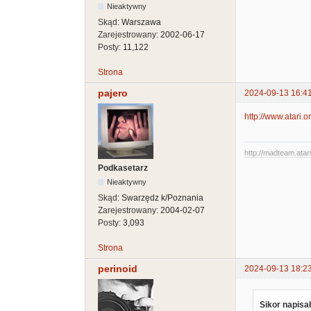
Nieaktywny
Skąd:
Warszawa
Zarejestrowany:
2002-06-17
Posty:
11,122
Strona
pajero
2024-09-13 16:4
http://www.atari.
http://madteam.atari
Podkasetarz
Nieaktywny
Skąd:
Swarzędz k/Poznania
Zarejestrowany:
2004-02-07
Posty:
3,093
Strona
perinoid
2024-09-13 18:2
Sikor napisał