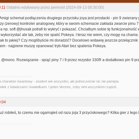
:11
Ostatnio edytowany przez perinoid (2024-09-13 00:30:00)
migi schemat podłączenia drugiego przycisku joya jest prostacki - pin 9 zwierany 
zy (zerowy) kontroler analogowy, który w swoim schemacie zakłada zwarcie pinu 7
, a np. soft @jhusak potrafi to wykryć i pokazać. Chciałbym sobie tę funkcjonalnoś
 wykorzystać ale tak, żeby nie spalić Pokeya. I teraz nie wiem, czy mogę na chama pr
li tak to jakiej? Czy moglibyście mi doradzić? Docelowo wstawię jeszcze przełączni
lem - najpierw muszę opanować tryb Atari bez spalenia Pokeya.
, @mono. Rozwiązanie - spiąć piny 7 i 9 przez rezystor 330R a dodatkowo pin 9 prze
 charakter kwantowy - student wie wszystko, ale jednocześnie nic nie pamięta.
ełek z klawiszami i światełkami. I jeden Vectrex, żeby nimi wszystkimi rządzić.
9:04
już robiłeś, to czemu nie ogarnąłeś od razu joja 3 przyciskowego? Kilka gier z tego 