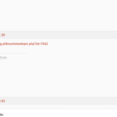
1:30
org.pl/forum/viewtopic.php?id=7842
8.info
3:43
/a: