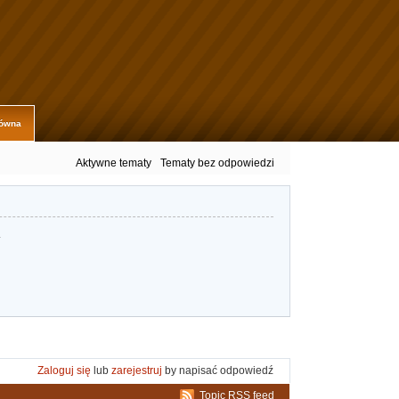
łówna
Aktywne tematy
Tematy bez odpowiedzi
.
Zaloguj się
lub
zarejestruj
by napisać odpowiedź
Topic RSS feed