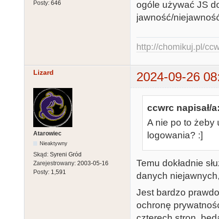
ogóle używać JS do
Posty:
646
jawność/niejawnoś
http://chomikuj.pl/c
Lizard
2024-09-26 08
ccwrc napisał/a
A nie po to żeby
Atarowiec
logowania? :]
Nieaktywny
Skąd:
Syreni Gród
Temu dokładnie służ
Zarejestrowany:
2003-05-16
Posty:
1,591
danych niejawnych, 
Jest bardzo prawdo
ochronę prywatności
czterech stron, bę