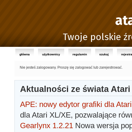
at
Twoje polskie źr
główna
użytkownicy
regulamin
szukaj
rejestr
Nie jesteś zalogowany.
Proszę się zalogować lub zarejestrować.
Aktualności ze świata Atari
APE: nowy edytor grafiki dla Atari
dla Atari XL/XE, pozwalające rów
Gearlynx 1.2.21
Nowa wersja popu