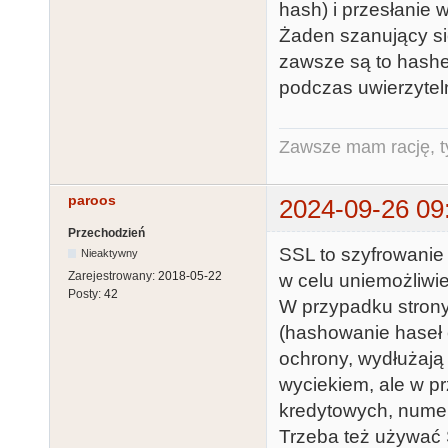
hash) i przesłanie w
Żaden szanujący się
zawsze są to hashe.
podczas uwierzyteln
Zawsze mam rację, ty
paroos
2024-09-26 09
Przechodzień
SSL to szyfrowanie
Nieaktywny
Zarejestrowany:
2018-05-22
w celu uniemożliwie
Posty:
42
W przypadku strony
(hashowanie haseł 
ochrony, wydłużają
wyciekiem, ale w p
kredytowych, numer
Trzeba też używać 