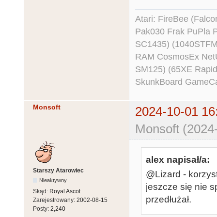
Atari: FireBee (Fal
Pak030 Frak PuPla
SC1435) (1040STFM
RAM CosmosEx NetU
SM125) (65XE Rapi
SkunkBoard GameCart
Monsoft
2024-10-01 16
Monsoft (2024
alex napisał/a:
Starszy Atarowiec
@Lizard - korzyst
Nieaktywny
jeszcze się nie s
Skąd:
Royal Ascot
przedłużał.
Zarejestrowany:
2002-08-15
Posty:
2,240