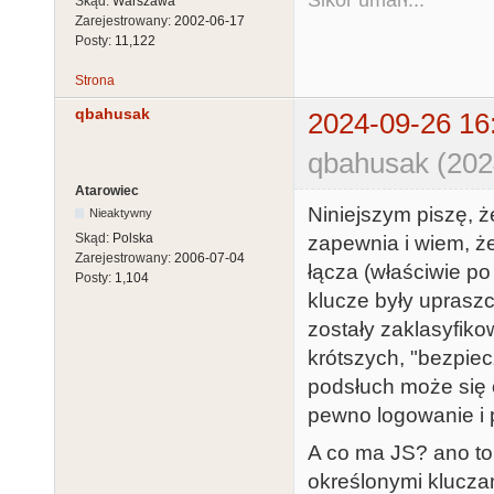
Sikor umarł...
Skąd:
Warszawa
Zarejestrowany:
2002-06-17
Posty:
11,122
Strona
qbahusak
2024-09-26 16
qbahusak (202
Atarowiec
Niniejszym piszę, ż
Nieaktywny
Skąd:
Polska
zapewnia i wiem, że
Zarejestrowany:
2006-07-04
łącza (właściwie po
Posty:
1,104
klucze były uprasz
zostały zaklasyfik
krótszych, "bezpie
podsłuch może się 
pewno logowanie i p
A co ma JS? ano to,
określonymi kluczam