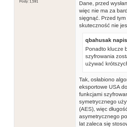
Posty:
1,591
Dane, przed wysłan
więc nie ma za bar
sięgnąć. Przed tym
skuteczność nie jes
qbahusak napisa
Ponadto klucze 
szyfrowania zost
używać krótszych
Tak, osłabiono alg
eksportowe USA do 
funkcjami szyfrowa
symetrycznego używ
(AES), więc długoś
asymetrycznego poc
lat zaleca się stos