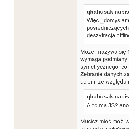
qbahusak napisa
Więc _domyślam 
pośredniczących 
deszyfracja offl
Może i nazywa się 
wymaga podmiany ce
symetrycznego, co k
Zebranie danych zas
celem, ze względu 
qbahusak napisa
A co ma JS? ano 
Musisz mieć możliw
pochodzi z właściwe