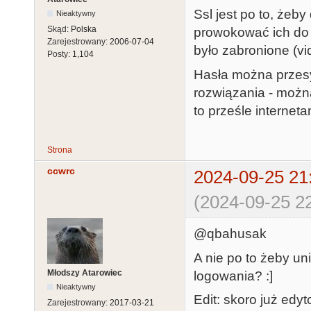
Ssl jest po to, żeb
Nieaktywny
Skąd:
Polska
prowokować ich do 
Zarejestrowany:
2006-07-04
było zabronione (vi
Posty:
1,104
Hasła można przesył
rozwiązania - możn
to prześle interneta
Strona
ccwrc
2024-09-25 21
(2024-09-25 22
@qbahusak
A nie po to żeby u
Młodszy Atarowiec
logowania? :]
Nieaktywny
Edit: skoro już edy
Zarejestrowany:
2017-03-21