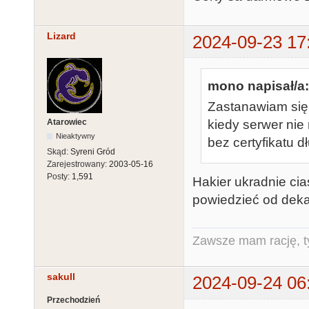
Lizard
2024-09-23 17
mono napisał/a:
Zastanawiam się 
Atarowiec
kiedy serwer nie
Nieaktywny
bez certyfikatu 
Skąd:
Syreni Gród
Zarejestrowany:
2003-05-16
Posty:
1,591
Hakier ukradnie cia
powiedzieć od dek
Zawsze mam rację, ty
sakull
2024-09-24 06
Przechodzień