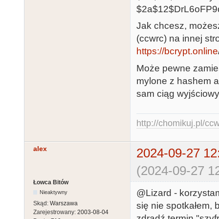
$2a$12$DrL6oFP9
Jak chcesz, możes
(ccwrc) na innej str
https://bcrypt.online
Może pewne zamiesz
mylone z hashem a 
sam ciąg wyjściowy
http://chomikuj.pl/c
alex
2024-09-27 12
(2024-09-27 12
Łowca Bitów
@Lizard - korzystam
Nieaktywny
Skąd:
Warszawa
się nie spotkałem, 
Zarejestrowany:
2003-08-04
zdradź termin "szy