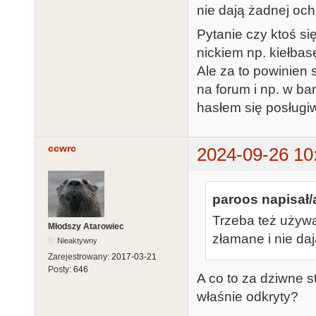
nie dają żadnej och
Pytanie czy ktoś si
nickiem np. kiełbas
Ale za to powinien
na forum i np. w ba
hasłem się posługi
ccwrc
2024-09-26 10
paroos napisał/
Trzeba też używa
Młodszy Atarowiec
złamane i nie da
Nieaktywny
Zarejestrowany:
2017-03-21
Posty:
646
A co to za dziwne s
właśnie odkryty?