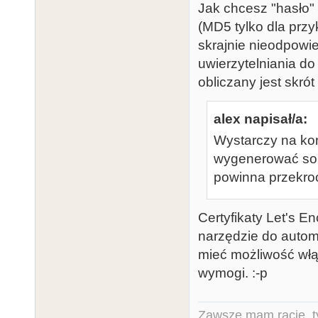
Jak chcesz "hasło
(MD5 tylko dla przy
skrajnie nieodpowie
uwierzytelniania do
obliczany jest skrót
alex napisał/a:
Wystarczy na kon
wygenerować sobi
powinna przekroc
Certyfikaty Let's E
narzędzie do autom
mieć możliwość włą
wymogi. :-p
Zawsze mam rację, ty