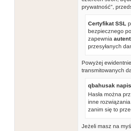
prywatność", przed
Certyfikat SSL
p
bezpiecznego poł
zapewnia
autent
przesyłanych da
Powyżej ewidentni
transmitowanych d
qbahusak napisa
Hasła można prze
inne rozwiązania
zanim się to prze
Jeżeli masz na myśl