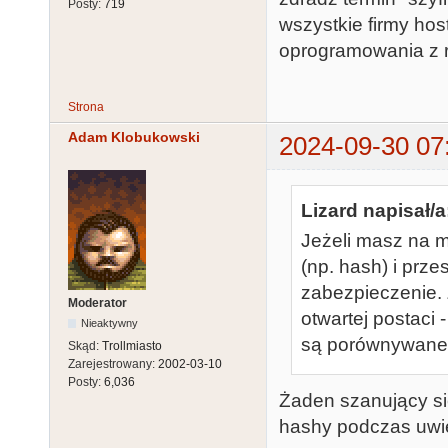
Posty:
719
wszystkie firmy hos
oprogramowania z ra
Strona
Adam Klobukowski
2024-09-30 07
Lizard napisał/a
Jeżeli masz na m
(np. hash) i przes
zabezpieczenie.
Moderator
otwartej postaci 
Nieaktywny
są porównywane 
Skąd:
Trollmiasto
Zarejestrowany:
2002-03-10
Posty:
6,036
Żaden szanujący się
hashy podczas uwie