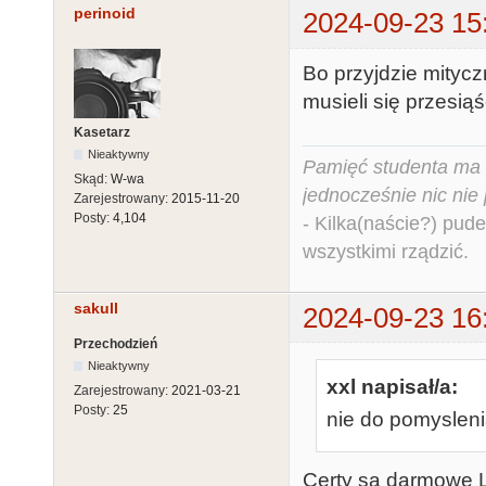
perinoid
2024-09-23 15
Bo przyjdzie mitycz
musieli się przesią
Kasetarz
Nieaktywny
Pamięć studenta ma c
Skąd:
W-wa
jednocześnie nic nie
Zarejestrowany:
2015-11-20
Posty:
4,104
- Kilka(naście?) pude
wszystkimi rządzić.
sakull
2024-09-23 16
Przechodzień
Nieaktywny
xxl napisał/a:
Zarejestrowany:
2021-03-21
Posty:
25
nie do pomyslenia
Certy sa darmowe L