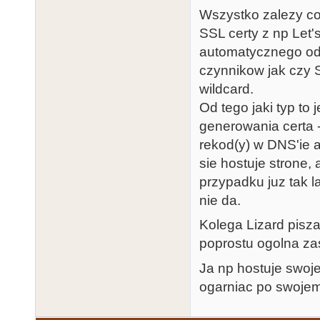
Wszystko zalezy co
SSL certy z np Let'
automatycznego odn
czynnikow jak czy SS
wildcard.
Od tego jaki typ to
generowania certa -
rekod(y) w DNS'ie 
sie hostuje strone,
przypadku juz tak l
nie da.
Kolega Lizard pisza
poprostu ogolna zas
Ja np hostuje swoj
ogarniac po swoje