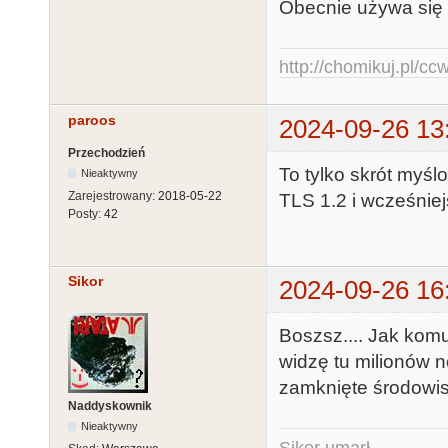
Obecnie używa się 
http://chomikuj.pl/c
paroos
2024-09-26 13
Przechodzień
To tylko skrót myśl
Nieaktywny
Zarejestrowany:
2018-05-22
TLS 1.2 i wcześnie
Posty:
42
Sikor
2024-09-26 16
Boszsz.... Jak komu
widzę tu milionów n
zamknięte środowis
Naddyskownik
Nieaktywny