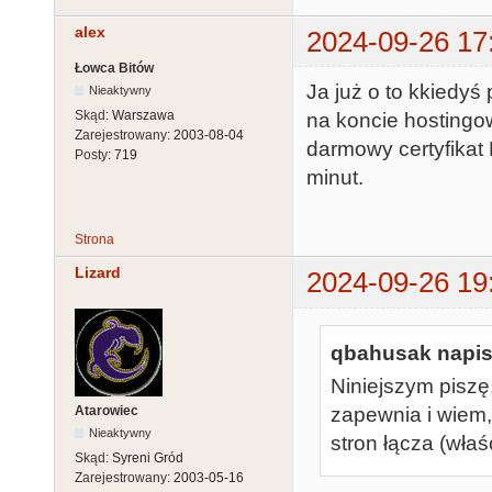
alex
2024-09-26 17
Łowca Bitów
Ja już o to kkiedy
Nieaktywny
Skąd:
Warszawa
na koncie hostingo
Zarejestrowany:
2003-08-04
darmowy certyfikat 
Posty:
719
minut.
Strona
Lizard
2024-09-26 19
qbahusak napisa
Niniejszym piszę
Atarowiec
zapewnia i wiem,
Nieaktywny
stron łącza (właś
Skąd:
Syreni Gród
Zarejestrowany:
2003-05-16