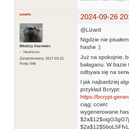
ccwrc
2024-09-26 20
@Lizard
Nigdzie nie pisałem
Młodszy Atarowiec
hashe :)
Nieaktywny
Już na spokojnie, 
Zarejestrowany:
2017-03-21
bałaganu. W bazie 
Posty:
646
odbywa się na serwe
I jak najbardziej a
przykład Bcrypt:
https://bcrypt-gene
ciąg: ccwrc
wygenerowane has
$2a$12$oigG3gG7
$2a$12$5boL5Ff