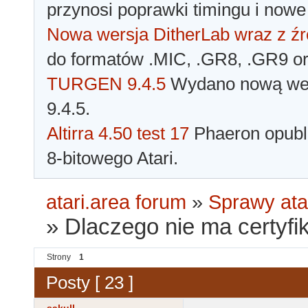
przynosi poprawki timingu i nowe
Nowa wersja DitherLab wraz z źr
do formatów .MIC, .GR8, .GR9 o
TURGEN 9.4.5
Wydano nową wer
9.4.5.
Altirra 4.50 test 17
Phaeron opubli
8-bitowego Atari.
atari.area forum
»
Sprawy ata
»
Dlaczego nie ma certyfik
Strony
1
Posty [ 23 ]