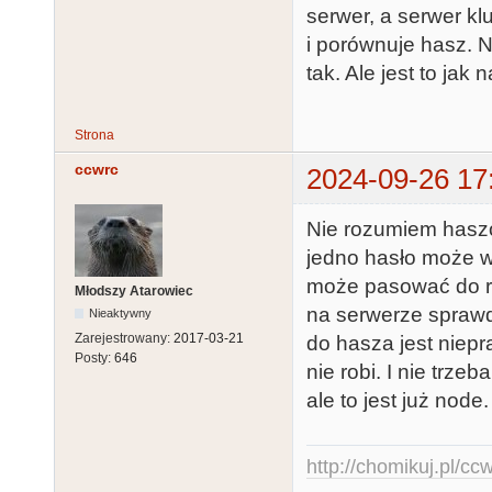
serwer, a serwer k
i porównuje hasz. 
tak. Ale jest to jak 
Strona
ccwrc
2024-09-26 17
Nie rozumiem haszow
jedno hasło może w
może pasować do ró
Młodszy Atarowiec
na serwerze spraw
Nieaktywny
Zarejestrowany:
2017-03-21
do hasza jest niepr
Posty:
646
nie robi. I nie trz
ale to jest już node.
http://chomikuj.pl/c