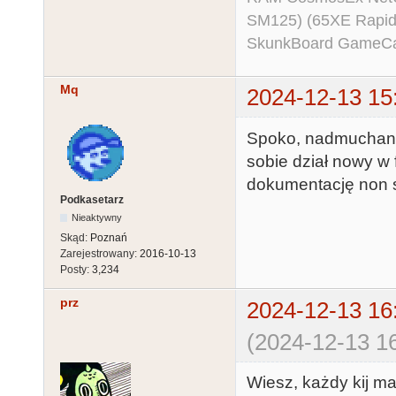
SM125) (65XE Rapi
SkunkBoard GameCart
Mq
2024-12-13 15
Spoko, nadmuchane,
sobie dział nowy w 
dokumentację non s
Podkasetarz
Nieaktywny
Skąd:
Poznań
Zarejestrowany:
2016-10-13
Posty:
3,234
prz
2024-12-13 16
(2024-12-13 16
Wiesz, każdy kij m