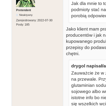
Jak dla mnie to 
podmioty stać na
Pretendent
porobią odpowied
Nieaktywny
Zarejestrowany:
2022-07-30
Posty:
185
Jako klient mam pr
producentów i jak 
kupowanego produkt
przepisy do podawan
chętni.
drygol napisał/a
Zauważcie że w ża
na przewale. Prz
glutaminian sodu
sojowego albo w
istotne info bo 
się wszelkich wc