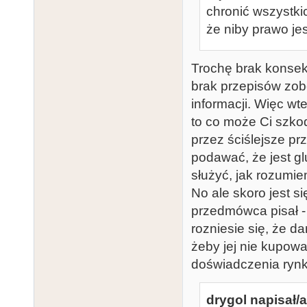
chronić wszystkic
że niby prawo jes
Trochę brak konsekw
brak przepisów zo
informacji. Więc wt
to co może Ci szko
przez ściślejsze pr
podawać, że jest gl
służyć, jak rozumi
No ale skoro jest si
przedmówca pisał - 
rozniesie się, że d
żeby jej nie kupowa
doświadczenia ryn
drygol napisał/a