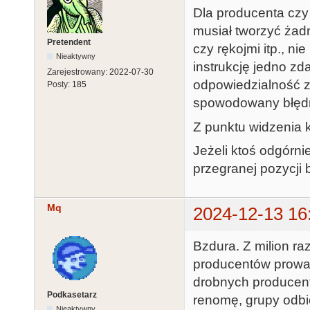
Dla producenta czy
musiał tworzyć żad
Pretendent
czy rękojmi itp., n
Nieaktywny
instrukcję jedno zd
Zarejestrowany:
2022-07-30
odpowiedzialność z
Posty:
185
spowodowany błędną 
Z punktu widzenia k
Jeżeli ktoś odgórni
przegranej pozycji
Mq
2024-12-13 16
Bzdura. Z milion r
producentów prowad
drobnych producent
Podkasetarz
renomę, grupy odbi
Nieaktywny