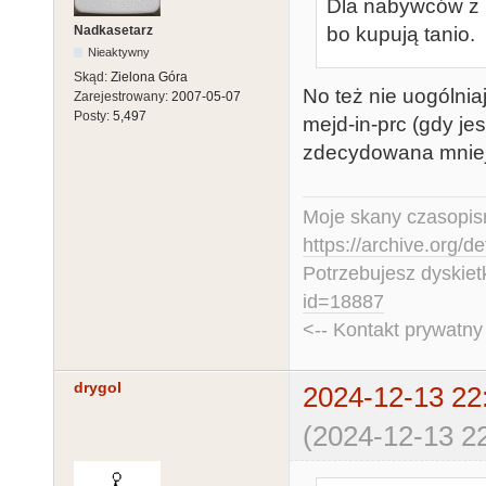
Dla nabywców z k
Nadkasetarz
bo kupują tanio.
Nieaktywny
Skąd:
Zielona Góra
No też nie uogólnia
Zarejestrowany:
2007-05-07
Posty:
5,497
mejd-in-prc (gdy je
zdecydowana mniej
Moje skany czasopism
https://archive.org/d
Potrzebujesz dyskiet
id=18887
<-- Kontakt prywatn
drygol
2024-12-13 22
(2024-12-13 22