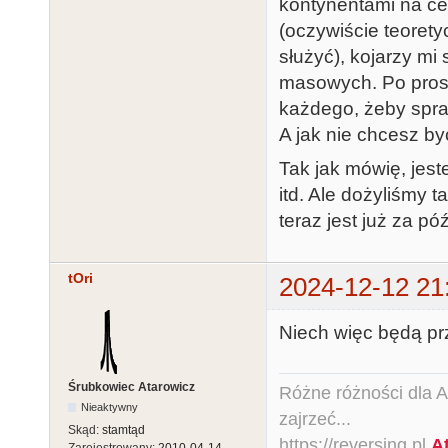
kontynentami na ce
(oczywiście teorety
służyć), kojarzy mi
masowych. Po prost
każdego, żeby spraw
A jak nie chcesz by
Tak jak mówię, jes
itd. Ale dożyliśmy 
teraz jest już za p
tOri
2024-12-12 21
Niech więc będą prze
Śrubkowiec Atarowicz
Różne różności dla Ata
Nieaktywny
zajrzeć...
Skąd:
stamtąd
https://reversing.pl
A
Zarejestrowany:
2010-04-14