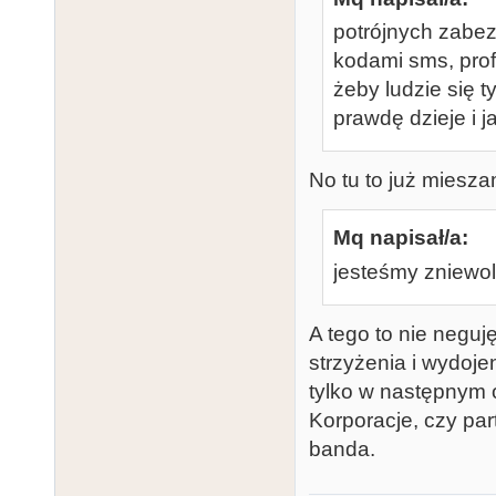
potrójnych zabez
kodami sms, prof
żeby ludzie się 
prawdę dzieje i j
No tu to już miesz
Mq napisał/a:
jesteśmy zniewol
A tego to nie neguj
strzyżenia i wydoje
tylko w następnym 
Korporacje, czy par
banda.