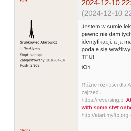
tOri
2024-12-10 22
(2024-12-10 22
Jestem w sumie lekk
pewno nie dam tyc
identyfikacji, a ja 
Śrubkowiec Atarowicz
podaje się wrażliwy
Nieaktywny
Skąd:
stamtąd
TFU!
Zarejestrowany:
2010-04-14
Posty:
2,309
tOri
Różne różności dla Ata
zajrzeć...
https://reversing.pl
A
with some sh*t onb
http://atari.myftp.org
-
Strona