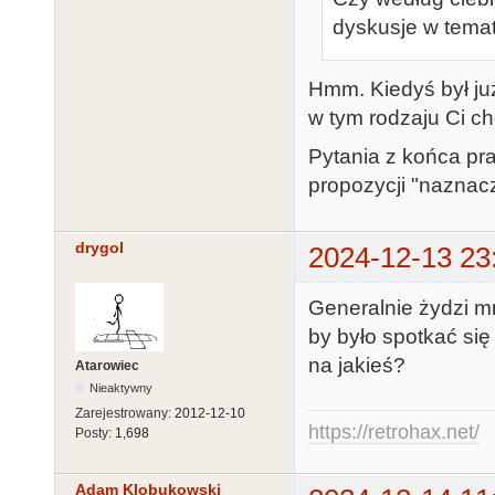
dyskusje w tema
Hmm. Kiedyś był ju
w tym rodzaju Ci c
Pytania z końca pr
propozycji "naznac
drygol
2024-12-13 23
Generalnie żydzi mn
by było spotkać si
na jakieś?
Atarowiec
Nieaktywny
Zarejestrowany:
2012-12-10
https://retrohax.net/
Posty:
1,698
Adam Klobukowski