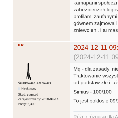
kamapanii społeczn
zabezpieczeń logow
profilami zaufanymi
gównem zajmowali a 
zniewoleni. I tu ma
tOri
2024-12-11 09
(2024-12-11 09
Mq - dla zasady, nie
Traktowanie wszystki
od podstaw złe i ju
Śrubkowiec Atarowicz
Nieaktywny
Simius - 100/100
Skąd:
stamtąd
Zarejestrowany:
2010-04-14
To jest pokłosie 09/1
Posty:
2,309
Różne różności dla Ata