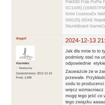
Pak030 Frak PuPla
SC1435) (1040STFM
RAM CosmosEx NetU
SM125) (65XE Rapi
SkunkBoard GameCart
drygol
2024-12-13 21
Jak dla mnie to to
podmioty stać na u
odpowiednie etykie
Atarowiec
Nieaktywny
Zauważcie że w żarci
Zarejestrowany:
2012-12-10
przewale. Przykład
Posty:
1,698
sodu to producenci 
wręcz wzmacniacz s
mogę tego jeść co 
tego związku aaaaal