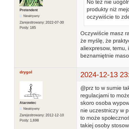
No też nie uogól
produkty niż mej
Pretendent
oczywiście to z
Nieaktywny
Zarejestrowany:
2022-07-30
Posty:
185
Oczywiście masz racj
że myślę, że prakt
aliexpresow, temu, 
beznamiętnie masowo
drygol
2024-12-13 23
@prz to w sumie ta
regulacjami to moż
skoro osoba wypowia
Atarowiec
Nieaktywny
nie uczestniczy w p
Zarejestrowany:
2012-12-10
to może społeczno
Posty:
1,698
takiej osoby stoso