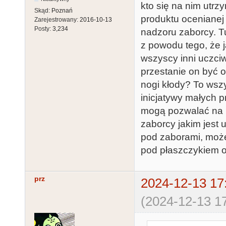
kto się na nim utrzy
Skąd:
Poznań
produktu ocenianej
Zarejestrowany:
2016-10-13
Posty:
3,234
nadzoru zaborcy. 
z powodu tego, że j
wszyscy inni uczci
przestanie on być 
nogi kłody? To wsz
inicjatywy małych p
mogą pozwalać na 
zaborcy jakim jest 
pod zaborami, może
pod płaszczykiem o
prz
2024-12-13 17
(2024-12-13 17