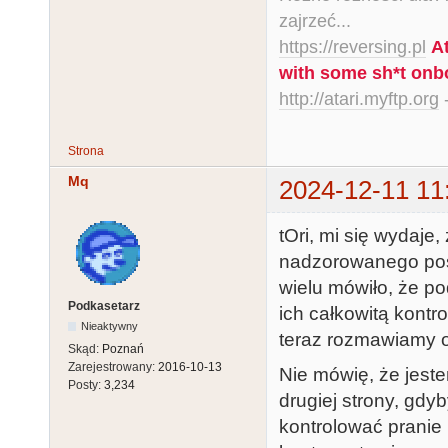
zajrzeć...
https://reversing.pl
A
with some sh*t onb
http://atari.myftp.org
-
Strona
Mq
2024-12-11 11
tOri, mi się wydaje
nadzorowanego posi
wielu mówiło, że 
Podkasetarz
ich całkowitą kontr
Nieaktywny
teraz rozmawiamy o
Skąd:
Poznań
Zarejestrowany:
2016-10-13
Nie mówię, że jeste
Posty:
3,234
drugiej strony, gdy
kontrolować pranie