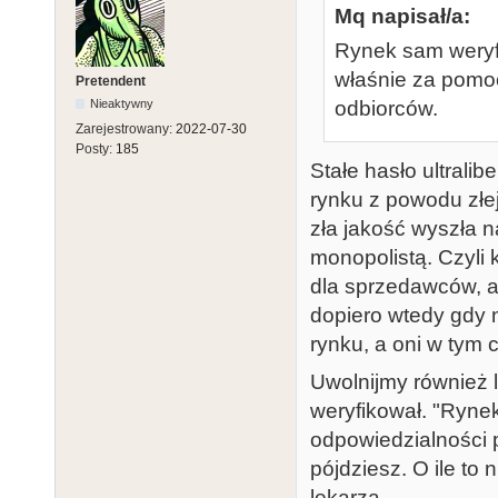
Mq napisał/a:
Rynek sam weryfik
właśnie za pomo
Pretendent
odbiorców.
Nieaktywny
Zarejestrowany:
2022-07-30
Posty:
185
Stałe hasło ultralib
rynku z powodu złej
zła jakość wyszła n
monopolistą. Czyli 
dla sprzedawców, 
dopiero wtedy gdy n
rynku, a oni w tym
Uwolnijmy również l
weryfikował. "Rynek
odpowiedzialności p
pójdziesz. O ile to
lekarza.