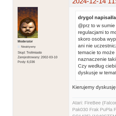
2024-12-14 11
drygol napisał/a
@prz to w sumie 
regulacjami to 
skoro osoba wypo
Moderator
ani nie uczestni
Nieaktywny
temacie to może
Skąd:
Trollmiasto
Zarejestrowany:
2002-03-10
naznaczenie taki
Posty:
6,036
Czy według ciebie
dyskusje w tema
Kierujemy dyskusję
Atari: FireBee (Fal
Pak030 Frak PuPla