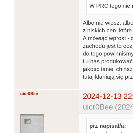
W PRC tego nie m
Albo nie wiesz, alb
z niskich cen, któr
A mówiąc wprost - 
zachodu jest to ocz
do tego powinniśmy
i u nas produkować
jakość taniej chińsz
tutaj kłaniają się pr
uicr0Bee
2024-12-13 22
uicr0Bee (2024
prz napisał/a: