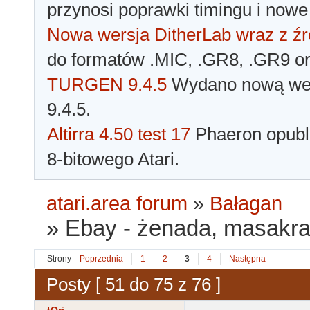
przynosi poprawki timingu i nowe
Nowa wersja DitherLab wraz z źr
do formatów .MIC, .GR8, .GR9 o
TURGEN 9.4.5
Wydano nową wer
9.4.5.
Altirra 4.50 test 17
Phaeron opubli
8-bitowego Atari.
atari.area forum
»
Bałagan
»
Ebay - żenada, masakra 
Strony
Poprzednia
1
2
3
4
Następna
Posty [ 51 do 75 z 76 ]