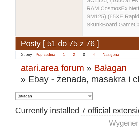
SC1435) (1040STFM
RAM CosmosEx NetU
SM125) (65XE Rapi
SkunkBoard GameCart
Posty [ 51 do 75 z 76 ]
Strony
Poprzednia
1
2
3
4
Następna
atari.area forum
»
Bałagan
»
Ebay - żenada, masakra i ch
Currently installed
7 official extens
Wygenero