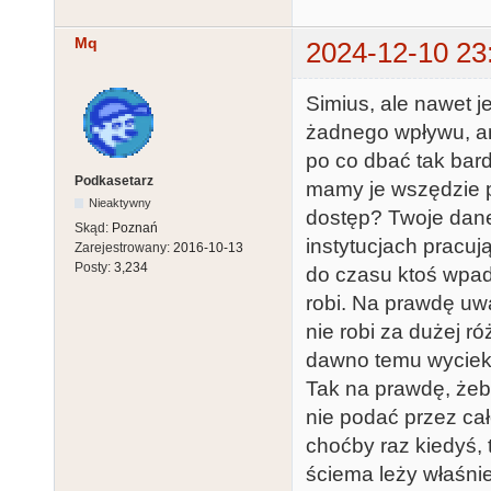
Mq
2024-12-10 23
Simius, ale nawet je
żadnego wpływu, ani
po co dbać tak bard
Podkasetarz
mamy je wszędzie p
Nieaktywny
dostęp? Twoje dane
Skąd:
Poznań
instytucjach pracuj
Zarejestrowany:
2016-10-13
Posty:
3,234
do czasu ktoś wpada
robi. Na prawdę uw
nie robi za dużej ró
dawno temu wyciekł
Tak na prawdę, żeby
nie podać przez cał
choćby raz kiedyś,
ściema leży właśnie