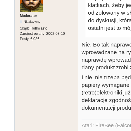
klatkach, żeby j
odizolowany w s
Moderator
do dyskusji, któ
Nieaktywny
ostatni jest to m
Skąd:
Trollmiasto
Zarejestrowany:
2002-03-10
Posty:
6,036
Nie. Bo tak napraw
wprowadzane na ryn
naprawdę wprowadz
dany produkt zrobi 
I nie, nie trzeba b
papiery wymagane p
(retro)elektroniki j
deklaracje zgodnośc
dokumentacji produk
Atari: FireBee (Fal