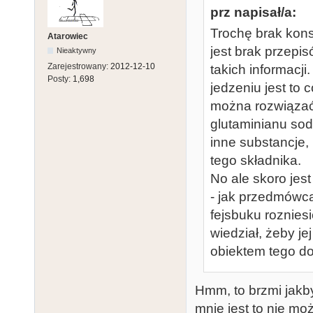
prz napisał/a:
Trochę brak kons
Atarowiec
jest brak przep
Nieaktywny
Zarejestrowany:
2012-12-10
takich informacji
Posty:
1,698
jedzeniu jest to 
można rozwiązać 
glutaminianu sod
inne substancje,
tego składnika.
No ale skoro jest
- jak przedmówca 
fejsbuku roznies
wiedział, żeby j
obiektem tego d
Hmm, to brzmi jakb
mnie jest to nie mo