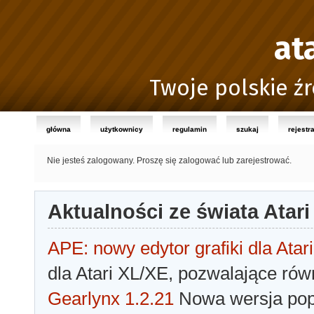
at
Twoje polskie źr
główna
użytkownicy
regulamin
szukaj
rejestr
Nie jesteś zalogowany.
Proszę się zalogować lub zarejestrować.
Aktualności ze świata Atari
APE: nowy edytor grafiki dla Atari
dla Atari XL/XE, pozwalające rów
Gearlynx 1.2.21
Nowa wersja popu