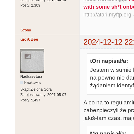
Posty:
2,309
with some sh*t onb
http://atari.myftp.org
-
Strona
uicr0Bee
2024-12-12 22
tOri napisał/a:
Jestem w sumie le
Nadkasetarz
na pewno nie da
Nieaktywny
żądaniem identyfi
Skąd:
Zielona Góra
Zarejestrowany:
2007-05-07
Posty:
5,497
A co na to regulami
zabezpieczyli że pr
jakiś-tam czas, maj
Mq napisał/a: