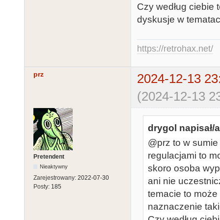
Czy według ciebie t
dyskusje w tematac
https://retrohax.net/
prz
2024-12-13 23
(2024-12-13 23
drygol napisał/a
@prz to w sumie 
regulacjami to 
Pretendent
skoro osoba wypo
Nieaktywny
Zarejestrowany:
2022-07-30
ani nie uczestni
Posty:
185
temacie to może
naznaczenie taki
Czy według ciebie