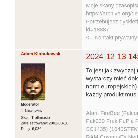
Moje skany czasopism
https://archive.org/d
Potrzebujesz dyskiet
id=18887
<-- Kontakt prywatn
Adam Klobukowski
2024-12-13 14
To jest jak zwycza
wystarczy mieć dok
norm europejskich) 
każdy produkt musi
Moderator
Nieaktywny
Atari: FireBee (Fal
Skąd:
Trollmiasto
Pak030 Frak PuPla
Zarejestrowany:
2002-03-10
SC1435) (1040STFM
Posty:
6,036
RAM CosmosEx NetU