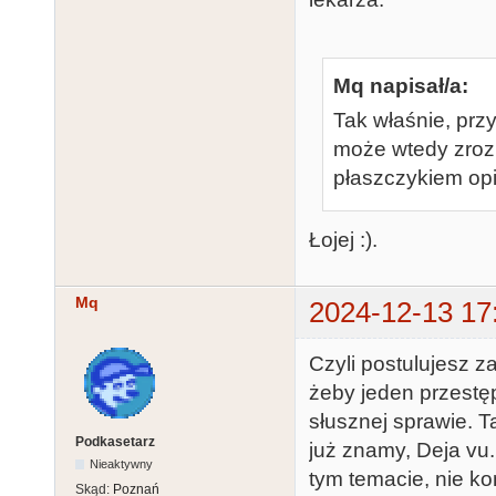
Mq napisał/a:
Tak właśnie, prz
może wtedy zroz
płaszczykiem opi
Łojej :).
Mq
2024-12-13 17
Czyli postulujesz 
żeby jeden przestę
słusznej sprawie. 
Podkasetarz
już znamy, Deja vu.
Nieaktywny
tym temacie, nie ko
Skąd:
Poznań