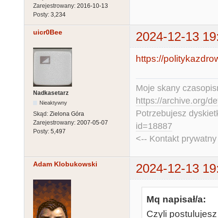
Zarejestrowany:
2016-10-13
Posty:
3,234
uicr0Bee
2024-12-13 19
https://politykazdro
Moje skany czasopism
Nadkasetarz
https://archive.org/d
Nieaktywny
Potrzebujesz dyskiet
Skąd:
Zielona Góra
Zarejestrowany:
2007-05-07
id=18887
Posty:
5,497
<-- Kontakt prywatn
Adam Klobukowski
2024-12-13 19
Mq napisał/a:
Czyli postulujes