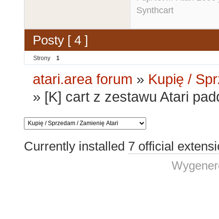
Synthcart
Posty [ 4 ]
Strony
1
atari.area forum
»
Kupię / Sp
»
[K] cart z zestawu Atari pad
Currently installed
7 official extens
Wygenero