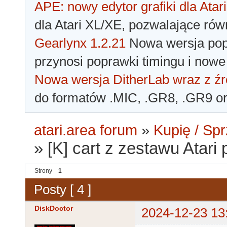
APE: nowy edytor grafiki dla Atari
dla Atari XL/XE, pozwalające rów
Gearlynx 1.2.21
Nowa wersja popu
przynosi poprawki timingu i nowe
Nowa wersja DitherLab wraz z źr
do formatów .MIC, .GR8, .GR9 o
atari.area forum
»
Kupię / Sp
»
[K] cart z zestawu Atari
Strony
1
Posty [ 4 ]
DiskDoctor
2024-12-23 13