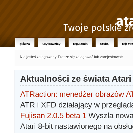
at
Twoje polskie źr
główna
użytkownicy
regulamin
szukaj
rejestr
Nie jesteś zalogowany.
Proszę się zalogować lub zarejestrować.
Aktualności ze świata Atari
ATRaction: menedżer obrazów 
ATR i XFD działający w przegląda
Fujisan 2.0.5 beta 1
Wyszła nowa 
Atari 8-bit nastawionego na obsłu