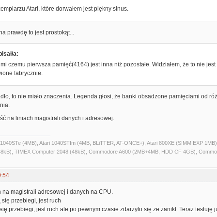
mplarzu Atari, które dorwałem jest piękny sinus.
na prawdę to jest prostokąt...
isał/a:
mi czemu pierwsza pamięć(4164) jest inna niż pozostałe. Widziałem, że to nie jest
ione fabrycznie.
ło, to nie miało znaczenia. Legenda głosi, że banki obsadzone pamięciami od róż
nia.
 na liniach magistrali danych i adresowej.
ri 1040STe (4MB), Atari 1040STfm (4MB, BLiTTER, AT-ONCE+), Atari 800XE (SIMM EXP 1MB), 
kB), TIMEX Computer 2048 (48kB), Commodore A600 (2MB+4MB, HDD CF 4GB), Commo
9:54
 na magistrali adresowej i danych na CPU.
się przebiegi, jest ruch
ę przebiegi, jest ruch ale po pewnym czasie zdarzyło się że zanikł. Teraz testuję już