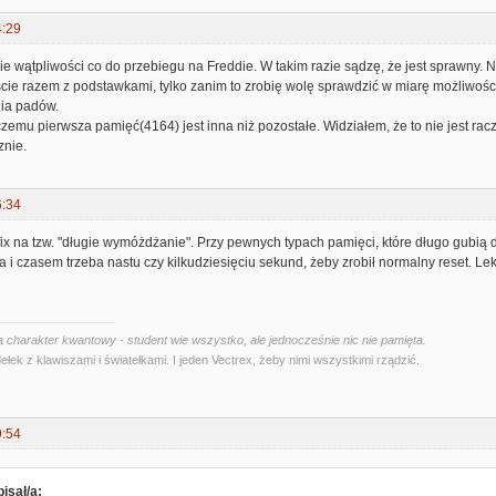
4:29
ie wątpliwości co do przebiegu na Freddie. W takim razie sądzę, że jest sprawny
ie razem z podstawkami, tylko zanim to zrobię wolę sprawdzić w miarę możliwości i
ia padów.
zemu pierwsza pamięć(4164) jest inna niż pozostałe. Widziałem, że to nie jest racz
znie.
6:34
 fix na tzw. "długie wymóżdżanie". Przy pewnych typach pamięci, które długo gubią
 i czasem trzeba nastu czy kilkudziesięciu sekund, żeby zrobił normalny reset. Le
 charakter kwantowy - student wie wszystko, ale jednocześnie nic nie pamięta.
ełek z klawiszami i światełkami. I jeden Vectrex, żeby nimi wszystkimi rządzić.
9:54
isał/a: