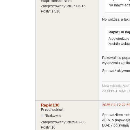
Skąd:
Bielsko-Biała
Na innym egze
Zarejestrowany:
2017-06-15
Posty:
1,516
No widzisz, a tak 
Rapid130 nap
A powiedzcie 
zostało wstaw
Pakowali co popad
wyłączeniu zasila
Sprawdź aktywność
Moja kolekcja: Ata
ZX SPECTRUM+ (48
Rapid130
2025-02-12 22:5
Przechodzień
Sprawdziłem ruch
Nieaktywny
A0-A15 pojawiają 
Zarejestrowany:
2025-02-08
D0-D7 pojawiają si
Posty:
16