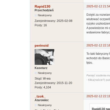
Rapid130
2025-02-12 21:5
Przechodzień
Dzięki za rozwian
Nieaktywny
wlutować oczywiśc
Zarejestrowany:
2025-02-08
ryzyko uszkodzen
Posty:
16
A powiedzcie mi c
wstawione fabryc
perinoid
2025-02-12 22:1
To taki fabryczny
wchodzi do Basica
typu.
Kasetarz
Nieaktywny
Pamięć studenta ma
Skąd:
W-wa
- Kilka(naście?) pud
Zarejestrowany:
2015-11-20
Posty:
4,104
_tzok_
2025-02-12 22:1
Atarowiec
Nieaktywny
Rapid130 nap