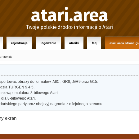
atari.area
Twoje polskie źródło informacji o Atari
rejestracja
logowanie
atariki
faq
atari.area strona g
strować.
portować obrazy do formatów .MIC, .GR8, .GR9 oraz G15.
dzia TURGEN 9.4.5.
estową emulatora 8-bitowego Atari.
dla 8-bitowego Atari.
ańskiego party oraz obejrzyj nagrania z oficjalnego streamu.
ny ekran