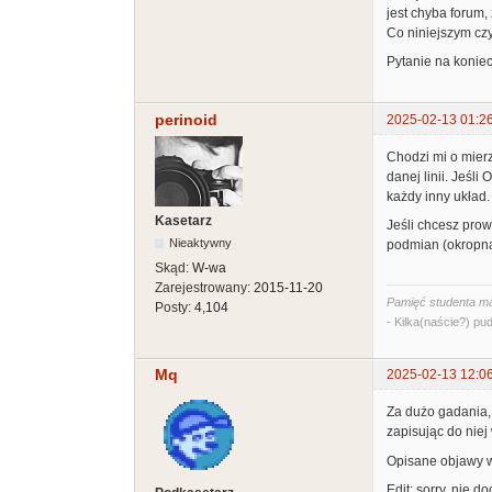
jest chyba forum,
Co niniejszym czy
Pytanie na koniec
perinoid
2025-02-13 01:2
Chodzi mi o mierz
danej linii. Jeśl
każdy inny układ.
Kasetarz
Jeśli chcesz prow
Nieaktywny
podmian (okropna 
Skąd:
W-wa
Zarejestrowany:
2015-11-20
Pamięć studenta ma
Posty:
4,104
- Kilka(naście?) pud
Mq
2025-02-13 12:0
Za dużo gadania, 
zapisując do niej 
Opisane objawy w
Edit: sorry, nie 