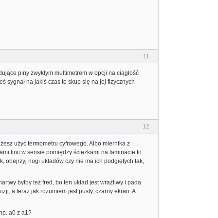
11
iądujące piny zwykłym multimetrem w opcji na ciągłość
eś sygnał na jakiś czas to skup się na jej fizycznych
12
ożesz użyć termometru cyfrowego. Albo miernika z
mi linii w sensie pomiędzy ścieżkami na laminacie to
 obejrzyj nogi układów czy nie ma ich podgiętych tak,
rtwy byłby też fred, bo ten układ jest wrażliwy i pada
ji, a teraz jak rozumiem jest pusty, czarny ekran. A
np. a0 z a1?