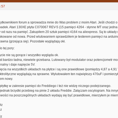
4:57
tkownikiem forum a sprowadza mnie do Was problem z moim Atari. Jeśli chodzi o
padek. Atari 130XE płyta C070067 REV-5 (15 pamięci 4264 - słynne MT oraz jedna
y od razu na pamięć. Zakupiłem 20 sztuk pamięci 4164 na aliexpress. Są to ukła
rukowane od nowa. Przed wlutowaniem sprawdziłem je testerem pamięci na arduin
awna (grzejąca się). Pozostałe wyglądają oki.
 tej pory:
cie nie są gorące i wszystko wygląda ok.
jest bardzo ładna, niewiele grzebana. Lutowany był modulator oraz potencjometr m
inalny i daje napięcie 5V.
cia na wszystkich układach na płytce i są one prawidłowe (pomiędzy 4,87 a 4,91 
ktrolityczne wyglądają na sprawne. Wylutowałem ten największy 470uF i pomierzy
łem nowy.
łytkę w zakresie pamięci do Freddiego i też nie widzę niczego podejrzanego.
ednak brzydki przebieg na pinie 2 układu Freddie. Załączam oscylogram. Na innym
iwości na poszczególnych układach wydają się być prawidłowe, mierzyłem je miern
Hz
Hz
Hz