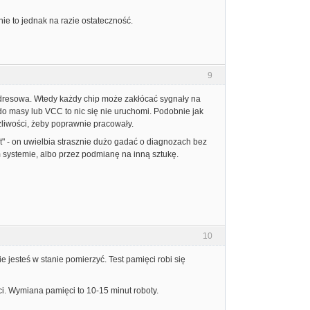
ie to jednak na razie ostateczność.
9
 adresowa. Wtedy każdy chip może zakłócać sygnały na
 do masy lub VCC to nic się nie uruchomi. Podobnie jak
żliwości, żeby poprawnie pracowały.
nt" - on uwielbia strasznie dużo gadać o diagnozach bez
m systemie, albo przez podmianę na inną sztukę.
10
e jesteś w stanie pomierzyć. Test pamięci robi się
. Wymiana pamięci to 10-15 minut roboty.