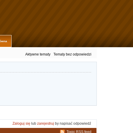
łówna
Aktywne tematy
Tematy bez odpowiedzi
Zaloguj się
lub
zarejestruj
by napisać odpowiedź
Topic RSS feed