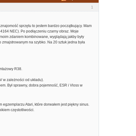
1
 znajomość sprzętu to jestem bardzo początkujący. Mam
 4164 NEC). Po podłączeniu czarny obraz. Moje
dy moim zdaniem kombinowane, wyglądają jakby były
o zmajstrowanym na szybko. Na 20 sztuk jedna była
ontażowy R38.
V w zależności od układu).
łem. Był sprawny, dobra pojemność, ESR i Vloss w
 egzemplarzu Atari, które dorwałem jest piękny sinus.
ikiem częstotliwości.