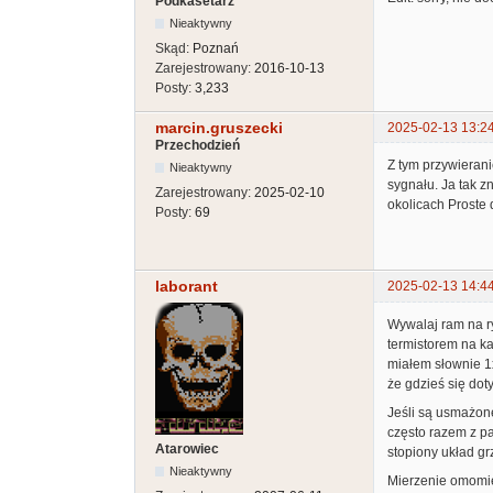
Podkasetarz
Nieaktywny
Skąd:
Poznań
Zarejestrowany:
2016-10-13
Posty:
3,233
marcin.gruszecki
2025-02-13 13:2
Przechodzień
Z tym przywierani
Nieaktywny
sygnału. Ja tak zn
Zarejestrowany:
2025-02-10
okolicach Proste 
Posty:
69
laborant
2025-02-13 14:4
Wywalaj ram na r
termistorem na ka
miałem słownie 1x
że gdzieś się dot
Jeśli są usmażone
często razem z pa
Atarowiec
stopiony układ grz
Nieaktywny
Mierzenie omomie