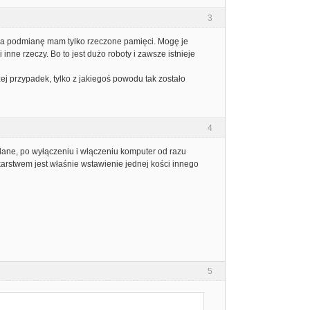
3
. Na podmianę mam tylko rzeczone pamięci. Mogę je
nne rzeczy. Bo to jest dużo roboty i zawsze istnieje
ej przypadek, tylko z jakiegoś powodu tak zostało
4
 dane, po wyłączeniu i włączeniu komputer od razu
karstwem jest właśnie wstawienie jednej kości innego
5