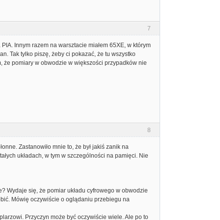
7
a PIA. Innym razem na warsztacie miałem 65XE, w którym
. Tak tylko piszę, żeby ci pokazać, że tu wszystko
am, że pomiary w obwodzie w większości przypadków nie
8
onne. Zastanowiło mnie to, że był jakiś zanik na
tałych układach, w tym w szczególności na pamięci. Nie
ne? Wydaje się, że pomiar układu cyfrowego w obwodzie
obić. Mówię oczywiście o oglądaniu przebiegu na
plarzowi. Przyczyn może być oczywiście wiele. Ale po to