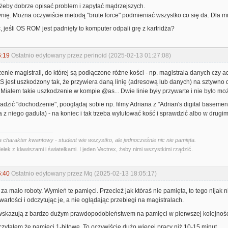
 żeby dobrze opisać problem i zapytać mądrzejszych.
nię. Można oczywiście metodą "brute force" podmieniać wszystko co się da. Dla mn
, jeśli OS ROM jest padnięty to komputer odpali grę z kartridża?
6:19
Ostatnio edytowany przez perinoid (2025-02-13 01:27:08)
enie magistrali, do której są podłączone różne kości - np. magistrala danych czy
i OS jest uszkodzony tak, że przywiera daną linię (adresową lub danych) na sztywno
 Miałem takie uszkodzenie w kompie @as... Dwie linie były przywarte i nie było mo
adzić "dochodzenie", pooglądaj sobie np. filmy Adriana z "Adrian's digital baseme
z niego gaduła) - na koniec i tak trzeba wylutować kość i sprawdzić albo w drugi
 charakter kwantowy - student wie wszystko, ale jednocześnie nic nie pamięta.
ełek z klawiszami i światełkami. I jeden Vectrex, żeby nimi wszystkimi rządzić.
6:40
Ostatnio edytowany przez Mq (2025-02-13 18:05:17)
za mało roboty. Wymień te pamięci. Przecież jak któraś nie pamięta, to tego nijak ni
wartości i odczytując je, a nie oglądając przebiegi na magistralach.
skazują z bardzo dużym prawdopodobieństwem na pamięci w pierwszej kolejności
doczytałem że pamięci 1-bitowe. To oczywiście dużo więcej pracy niż 10-15 minut.