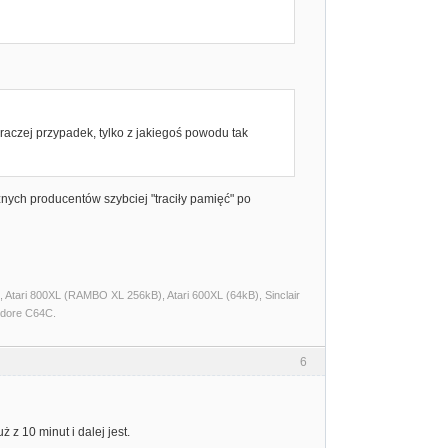
 raczej przypadek, tylko z jakiegoś powodu tak
nych producentów szybciej "traciły pamięć" po
Atari 800XL (RAMBO XL 256kB), Atari 600XL (64kB), Sinclair
dore C64C.
6
 z 10 minut i dalej jest.