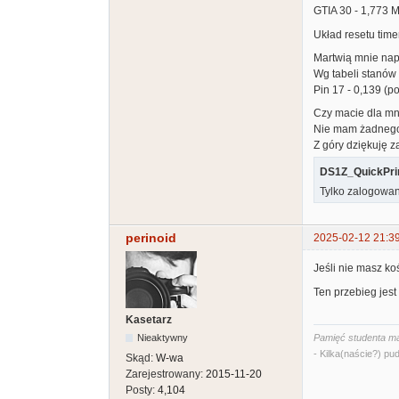
GTIA 30 - 1,773 
Układ resetu tim
Martwią mnie nap
Wg tabeli stanów 
Pin 17 - 0,139 (p
Czy macie dla mn
Nie mam żadnego 
Z góry dziękuję 
DS1Z_QuickPri
Tylko zalogowan
perinoid
2025-02-12 21:3
Jeśli nie masz koś
Ten przebieg jest
Kasetarz
Nieaktywny
Pamięć studenta ma
- Kilka(naście?) pud
Skąd:
W-wa
Zarejestrowany:
2015-11-20
Posty:
4,104