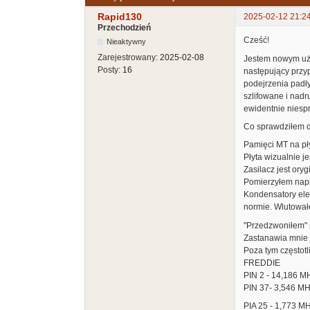
Rapid130
2025-02-12 21:2
Przechodzień
Cześć!
Nieaktywny
Zarejestrowany:
2025-02-08
Jestem nowym uży
Posty:
16
następujący przy
podejrzenia padł
szlifowane i nad
ewidentnie niespr
Co sprawdziłem do
Pamięci MT na pły
Płyta wizualnie 
Zasilacz jest oryg
Pomierzyłem napię
Kondensatory ele
normie. Wlutowa
"Przedzwoniłem" p
Zastanawia mnie j
Poza tym częstotl
FREDDIE
PIN 2 - 14,186 M
PIN 37- 3,546 M
PIA 25 - 1,773 M