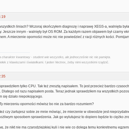
4:19
szystkich liniach? Wczoraj skończyłem diagnozę i naprawę XEGS-a, walnięta był
y. Jeszcze innym - walnięty był OS ROM. Za każdym razem objawem był czarny ekran
em. A mierzenie oporności może nic nie powiedzieć z racji różnych kości. Pomij
 charakter kwantowy - student wie wszystko, ale jednocześnie nic nie pamięta.
ełek z klawiszami i światełkami. I jeden Vectrex, żeby nimi wszystkimi rządzić.
2:35
prawdziłem tylko CPU. Tak też zresztą napisałem. To jest przecież bardzo czasochł
. Dlatego od razu napisałem posta. Teraz jednak sprawdziłem na wszystkich pozos
m się działo niepokojącego.
m Ty mierzeniu oporności mówisz bo nie za bardzo rozumiem?
też czy żartujesz sobie ze mnie mówiąc, że mierzenie w obwodzie jest nieprzydat
możliwym sposobem sprawdzenia. Jak go wylutujesz to dopiero będzie to ciężko zr
ę, że nikt nie ma czarodziejskiej kuli i nie wie co dolega temu konkretnemu egzem