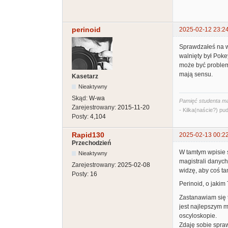
perinoid
2025-02-12 23:2
Sprawdzałeś na w
walnięty był Poke
może być problem
mają sensu.
Kasetarz
Nieaktywny
Skąd:
W-wa
Pamięć studenta ma
Zarejestrowany:
2015-11-20
- Kilka(naście?) pud
Posty:
4,104
Rapid130
2025-02-13 00:2
Przechodzień
W tamtym wpisie s
Nieaktywny
magistrali danych
Zarejestrowany:
2025-02-08
widzę, aby coś ta
Posty:
16
Perinoid, o jaki
Zastanawiam się 
jest najlepszym 
oscyloskopie.
Zdaję sobie spraw