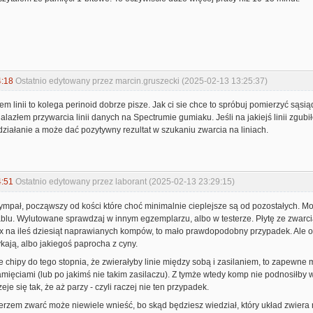
4:18
Ostatnio edytowany przez marcin.gruszecki (2025-02-13 13:25:37)
em linii to kolega perinoid dobrze pisze. Jak ci sie chce to spróbuj pomierzyć sąs
alazłem przywarcia linii danych na Spectrumie gumiaku. Jeśli na jakiejś linii zgubił
działanie a może dać pozytywny rezultat w szukaniu zwarcia na liniach.
4:51
Ostatnio edytowany przez laborant (2025-02-13 23:29:15)
ympał, począwszy od kości które choć minimalnie cieplejsze są od pozostałych. M
blu. Wylutowane sprawdzaj w innym egzemplarzu, albo w testerze. Płytę ze zwarcia
 na ileś dziesiąt naprawianych kompów, to mało prawdopodobny przypadek. Ale ok,
ykają, albo jakiegoś paprocha z cyny.
 chipy do tego stopnia, że zwierałyby linie między sobą i zasilaniem, to zapewne ma
mięciami (lub po jakimś nie takim zasilaczu). Z tymże wtedy komp nie podnosiłby wiz
eje się tak, że aż parzy - czyli raczej nie ten przypadek.
rzem zwarć może niewiele wnieść, bo skąd będziesz wiedział, który układ zwiera 