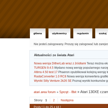
główna
użytkownicy
regulamin
szukaj
Nie jesteś zalogowany.
Proszę się zalogować lub zareje
Aktualności ze świata Atari
Nowa wersja DitherLab wraz z źródłami
Teraz można eks
TURGEN 9.4.5
Wydano nową wersję popularnego narzę
Altirra 4.50 test 17
Phaeron opublikował kolejną wersję t
RastaConverter 1.0 RC8
Nowa wersja konwertera grafiki 
Wyniki Silly Venture 2k26 SE
Poznaj wyniki konkursów gd
»
Atari 130XE czar
atari.area forum
»
Sprzęt - 8bit
Strony
1
2
Następna
Posty [ 1 do 25 z 44 ]