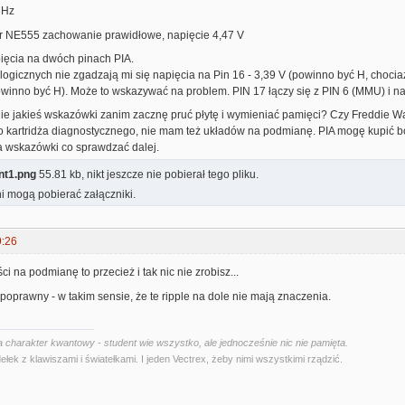
MHz
er NE555 zachowanie prawidłowe, napięcie 4,47 V
ięcia na dwóch pinach PIA.
logicznych nie zgadzają mi się napięcia na Pin 16 - 3,39 V (powinno być H, chocia
owinno być H). Może to wskazywać na problem. PIN 17 łączy się z PIN 6 (MMU) i na
ie jakieś wskazówki zanim zacznę pruć płytę i wymieniać pamięci? Czy Freddie 
kartridża diagnostycznego, nie mam też układów na podmianę. PIA mogę kupić bo
za wskazówki co sprawdzać dalej.
nt1.png
55.81 kb, nikt jeszcze nie pobierał tego pliku.
i mogą pobierać załączniki.
9:26
ci na podmianę to przecież i tak nic nie zrobisz...
 poprawny - w takim sensie, że te ripple na dole nie mają znaczenia.
 charakter kwantowy - student wie wszystko, ale jednocześnie nic nie pamięta.
ełek z klawiszami i światełkami. I jeden Vectrex, żeby nimi wszystkimi rządzić.