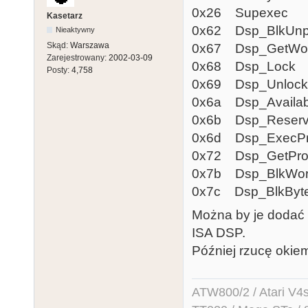
0x26 Supexec
Kasetarz
0x62 Dsp_BlkUnp
Nieaktywny
Skąd:
Warszawa
0x67 Dsp_GetWor
Zarejestrowany:
2002-03-09
0x68 Dsp_Lock
Posty:
4,758
0x69 Dsp_Unlock
0x6a Dsp_Availab
0x6b Dsp_Reser
0x6d Dsp_ExecP
0x72 Dsp_GetProg
0x7b Dsp_BlkWo
0x7c Dsp_BlkByt
Można by je dodać d
ISA DSP.
Później rzucę okie
ATW800/2 / Atari V4sa 