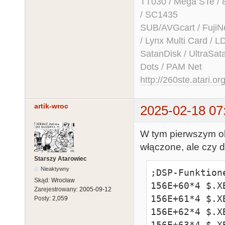
TT030 / Mega STe / 
/ SC1435
SUB/AVGcart / FujiN
/ Lynx Multi Card /
SatanDisk / UltraSat
Dots / PAM Net
http://260ste.atari.or
artik-wroc
2025-02-18 07
W tym pierwszym ob
włączone, ale czy d
Starszy Atarowiec
Nieaktywny
;DSP-Funktione
Skąd:
Wrocław
156E+60*4 $.X
Zarejestrowany:
2005-09-12
156E+61*4 $.X
Posty:
2,059
156E+62*4 $.X
156E+63*4 $.X