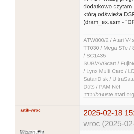
dodatkowo czytam 
którą odświeża DSP
(dram_ex.asm - "DRA
ATW800/2 / Atari V4sa 
TT030 / Mega STe / 
/ SC1435
SUB/AVGcart / FujiN
/ Lynx Multi Card /
SatanDisk / UltraSat
Dots / PAM Net
http://260ste.atari.or
artik-wroc
2025-02-18 15
wroc (2025-02