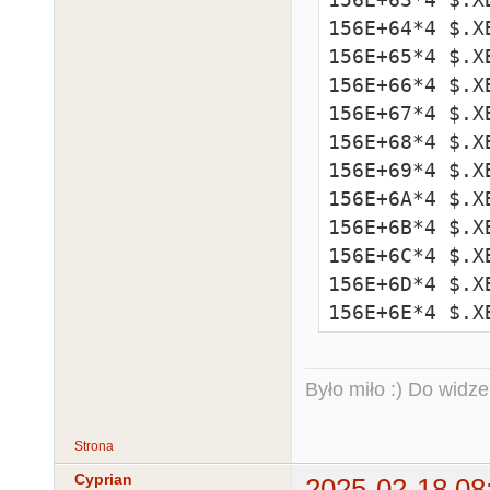
156E+64*4 $.X
156E+65*4 $.X
156E+66*4 $.X
156E+67*4 $.X
156E+68*4 $.X
156E+69*4 $.X
156E+6A*4 $.X
156E+6B*4 $.X
156E+6C*4 $.X
156E+6D*4 $.X
156E+6E*4 $.X
156E+6F*4 $.X
156E+70*4 $.X
Było miło :) Do widze
156E+71*4 $.X
156E+72*4 $.X
Strona
156E+73*4 $.X
Cyprian
156E+74*4 $.X
2025-02-18 08