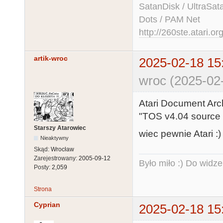
SatanDisk / UltraSat
Dots / PAM Net
http://260ste.atari.or
artik-wroc
2025-02-18 15
wroc (2025-02
Atari Document Arc
"TOS v4.04 source 
Starszy Atarowiec
wiec pewnie Atari :)
Nieaktywny
Skąd:
Wrocław
Zarejestrowany:
2005-09-12
Było miło :) Do widze
Posty:
2,059
Strona
Cyprian
2025-02-18 15