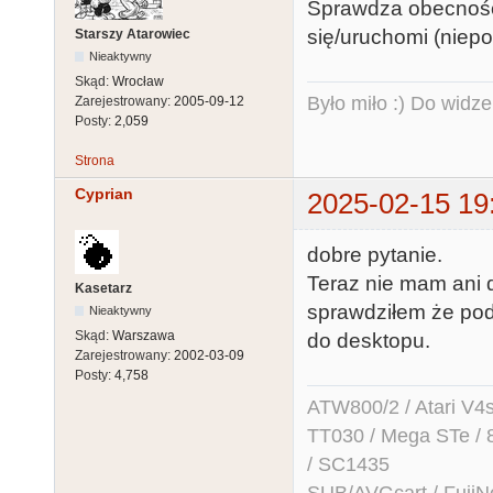
Sprawdza obecność 
się/uruchomi (niepo
Starszy Atarowiec
Nieaktywny
Skąd:
Wrocław
Było miło :) Do widze
Zarejestrowany:
2005-09-12
Posty:
2,059
Strona
Cyprian
2025-02-15 19
dobre pytanie.
Teraz nie mam ani 
Kasetarz
sprawdziłem że pod
Nieaktywny
Skąd:
Warszawa
do desktopu.
Zarejestrowany:
2002-03-09
Posty:
4,758
ATW800/2 / Atari V4sa 
TT030 / Mega STe / 
/ SC1435
SUB/AVGcart / FujiN