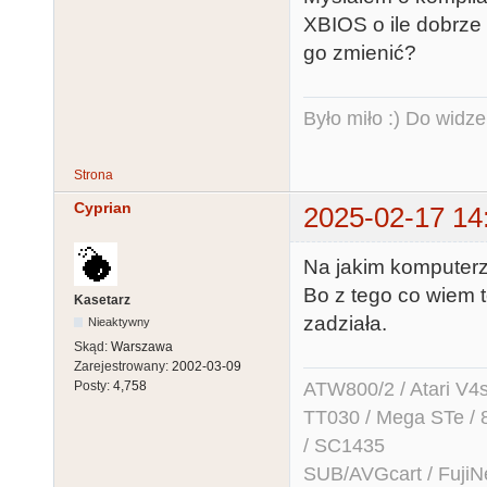
XBIOS o ile dobrze
go zmienić?
Było miło :) Do widze
Strona
Cyprian
2025-02-17 14
Na jakim komputer
Bo z tego co wiem 
Kasetarz
zadziała.
Nieaktywny
Skąd:
Warszawa
Zarejestrowany:
2002-03-09
ATW800/2 / Atari V4sa 
Posty:
4,758
TT030 / Mega STe / 
/ SC1435
SUB/AVGcart / FujiN