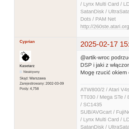
/ Lynx Multi Card /
SatanDisk / UltraSat
Dots / PAM Net
http://260ste.atari.or
Cyprian
2025-02-17 15
@artik-wroc podrzu
DSP i jaki z włącz
Kasetarz
Mogę rzucić okiem c
Nieaktywny
Skąd:
Warszawa
Zarejestrowany:
2002-03-09
ATW800/2 / Atari V4sa 
Posty:
4,758
TT030 / Mega STe / 
/ SC1435
SUB/AVGcart / FujiN
/ Lynx Multi Card /
SatanDisk / UltraSat