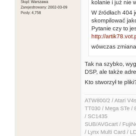
kolanie i już nie 
Skąd:
Warszawa
Zarejestrowany:
2002-03-09
W źródłach 404 
Posty:
4,758
skompilować jak
Pytanie czy to je
http://artik78.vot.
wówczas zmiana 
Tak na szybko, wyg
DSP, ale także adre
Kto stworzył te pli
ATW800/2 / Atari V4sa 
TT030 / Mega STe / 
/ SC1435
SUB/AVGcart / FujiN
/ Lynx Multi Card /