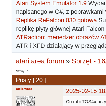
Atari System Emulator 1.9
Wydano
napisanego w C#, z poprawkami w
Replika ReFalcon 030 gotowa
Sua
replikę płyty głównej Atari Falcon
ATRaction: menedżer obrazów 
ATR i XFD działający w przegląda
atari.area forum
»
Sprzęt - 16
Strony
1
Posty [ 20 ]
artik-wroc
2025-02-15 18
Co robi TOS4x przy