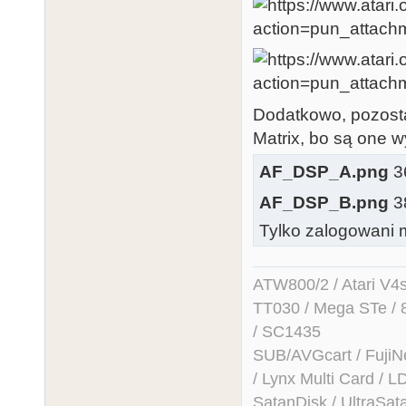
Dodatkowo, pozost
Matrix, bo są one 
AF_DSP_A.png
36
AF_DSP_B.png
38
Tylko zalogowani m
ATW800/2 / Atari V4sa 
TT030 / Mega STe / 
/ SC1435
SUB/AVGcart / FujiN
/ Lynx Multi Card /
SatanDisk / UltraSat