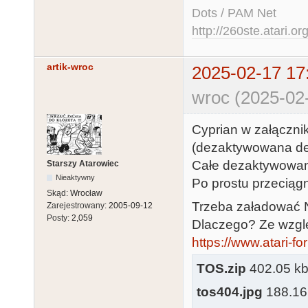
Dots / PAM Net
http://260ste.atari.or
artik-wroc
2025-02-17 17
wroc (2025-02
Cyprian w załączni
(dezaktywowana de
Całe dezaktywowan
Starszy Atarowiec
Nieaktywny
Po prostu przecią
Skąd:
Wrocław
Trzeba załadować 
Zarejestrowany:
2005-09-12
Posty:
2,059
Dlaczego? Ze względ
https://www.atari-
TOS.zip
402.05 kb,
tos404.jpg
188.16 