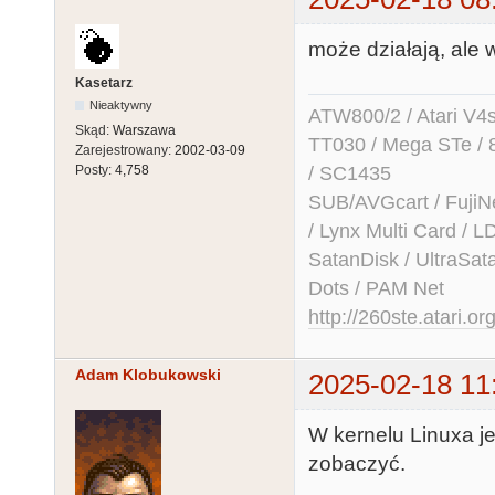
156E+75*4 $.X
może działają, ale 
156E+76*4 $.X
156E+77*4 $.X
Kasetarz
156E+78*4 $.X
Nieaktywny
ATW800/2 / Atari V4sa 
Skąd:
Warszawa
156E+79*4 $.X
TT030 / Mega STe / 
Zarejestrowany:
2002-03-09
156E+7A*4 $.X
/ SC1435
Posty:
4,758
156E+7B*4 $.X
SUB/AVGcart / FujiN
156E+7C*4 $.X
/ Lynx Multi Card /
156E+7D*4 $.X
SatanDisk / UltraSat
156E+7E*4 $.X
Dots / PAM Net
156E+7F*4 $.X
http://260ste.atari.or
Adam Klobukowski
2025-02-18 11
W kernelu Linuxa j
zobaczyć.