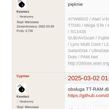
pięknie
Kasetarz
Nieaktywny
ATW800/2 / Atari V4sa 
Skąd:
Warszawa
TT030 / Mega STe / 
Zarejestrowany:
2002-03-09
/ SC1435
Posty:
4,758
SUB/AVGcart / FujiN
/ Lynx Multi Card /
SatanDisk / UltraSat
Dots / PAM Net
http://260ste.atari.or
Cyprian
2025-03-02 01
obsługa TT-RAM dl
https://github.com/
Kasetarz
Nieaktywny
Skąd:
Warszawa