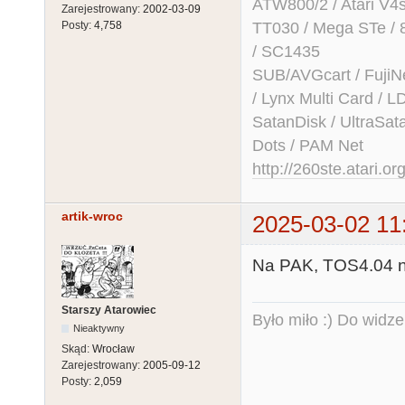
ATW800/2 / Atari V4sa 
Zarejestrowany:
2002-03-09
TT030 / Mega STe / 
Posty:
4,758
/ SC1435
SUB/AVGcart / FujiN
/ Lynx Multi Card /
SatanDisk / UltraSat
Dots / PAM Net
http://260ste.atari.or
artik-wroc
2025-03-02 11
Na PAK, TOS4.04 n
Starszy Atarowiec
Było miło :) Do widze
Nieaktywny
Skąd:
Wrocław
Zarejestrowany:
2005-09-12
Posty:
2,059