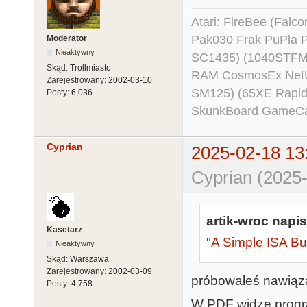
Atari: FireBee (Fal
Pak030 Frak PuPla
Moderator
Nieaktywny
SC1435) (1040STFM
Skąd:
Trollmiasto
RAM CosmosEx NetU
Zarejestrowany:
2002-03-10
SM125) (65XE Rapi
Posty:
6,036
SkunkBoard GameCart
Cyprian
2025-02-18 13
Cyprian (2025-
artik-wroc napis
Kasetarz
"A Simple ISA Bu
Nieaktywny
Skąd:
Warszawa
Zarejestrowany:
2002-03-09
próbowałeś nawiąza
Posty:
4,758
W PDF widzę progra