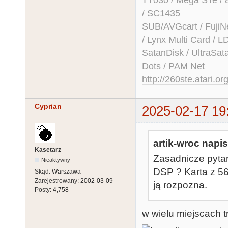
TT030 / Mega STe / 
/ SC1435
SUB/AVGcart / FujiN
/ Lynx Multi Card /
SatanDisk / UltraSat
Dots / PAM Net
http://260ste.atari.or
Cyprian
2025-02-17 19
artik-wroc napis
Kasetarz
Zasadnicze pytan
Nieaktywny
DSP ? Karta z 56
Skąd:
Warszawa
Zarejestrowany:
2002-03-09
ją rozpozna.
Posty:
4,758
w wielu miejscach 