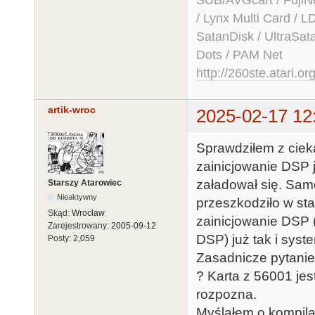
/ Lynx Multi Card /
SatanDisk / UltraSat
Dots / PAM Net
http://260ste.atari.or
artik-wroc
2025-02-17 12
Sprawdziłem z ciek
zainicjowanie DSP 
załadował się. Sam
Starszy Atarowiec
Nieaktywny
przeszkodziło w sta
Skąd:
Wrocław
zainicjowanie DSP
Zarejestrowany:
2005-09-12
DSP) już tak i syste
Posty:
2,059
Zasadnicze pytanie
? Karta z 56001 jes
rozpozna.
Myślałem o kompila