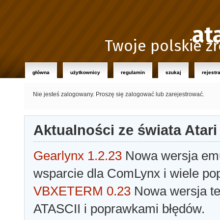
at
Twoje polskie źr
główna
użytkownicy
regulamin
szukaj
rejestr
Nie jesteś zalogowany.
Proszę się zalogować lub zarejestrować.
Aktualności ze świata Atari
Gearlynx 1.2.23
Nowa wersja emul
wsparcie dla ComLynx i wiele po
VBXETERM 0.23
Nowa wersja t
ATASCII i poprawkami błędów.