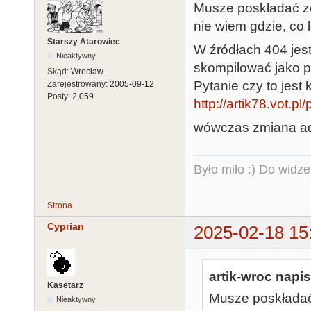
Musze poskładać ze
nie wiem gdzie, co l
Starszy Atarowiec
W źródłach 404 jes
Nieaktywny
skompilować jako p
Skąd:
Wrocław
Pytanie czy to jest
Zarejestrowany:
2005-09-12
Posty:
2,059
http://artik78.vot.pl/
wówczas zmiana ad
Było miło :) Do widze
Strona
Cyprian
2025-02-18 15
artik-wroc napis
Kasetarz
Musze poskładać
Nieaktywny