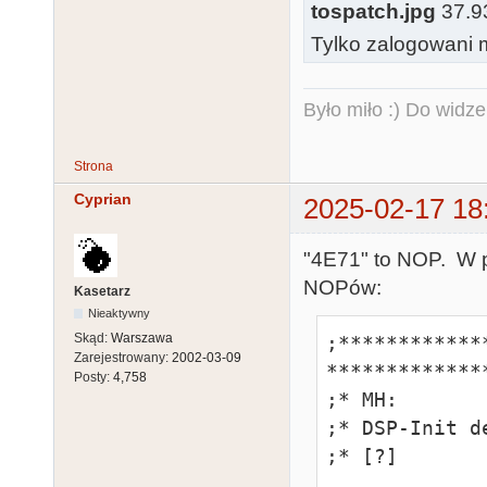
tospatch.jpg
37.93
Tylko zalogowani m
Było miło :) Do widze
Strona
Cyprian
2025-02-17 18
"4E71" to NOP. W 
NOPów:
Kasetarz
Nieaktywny
Skąd:
Warszawa
;************
Zarejestrowany:
2002-03-09
*************
Posty:
4,758
;* MH:

;* DSP-Init d
;* [?]
