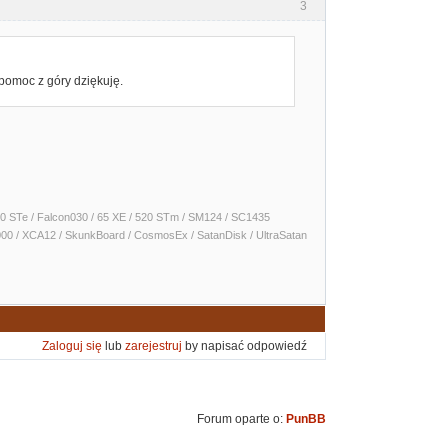
3
omoc z góry dziękuję.
 1040 STe / Falcon030 / 65 XE / 520 STm / SM124 / SC1435
000 / XCA12 / SkunkBoard / CosmosEx / SatanDisk / UltraSatan
Zaloguj się
lub
zarejestruj
by napisać odpowiedź
Forum oparte o:
PunBB