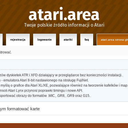
atari.area
Twoje polskie źródło informacji o Atari
rejestracja
logowanie
atariki
faq
atari.area strona g
strować.
w dyskietek ATR i XFD działający w przeglądarce bez konieczności instalacji.
- emulatora Atari 8-bit nastawionego na obsługę FujiNet.
myślą o grafice dla Atari XL/XE, pozwalające również na tworzenie kafelków i map
oli Atari Lynx przynosi poprawki timingu i nowe API.
portować obrazy do formatów .MIC, .GR8, .GR9 oraz G15.
zym formatować karte