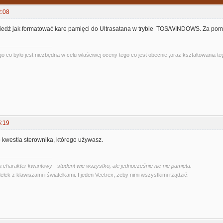
2:08
edż jak formatować kare pamięci do Ultrasatana w trybie TOS/WINDOWS. Za pomo
o co było jest niezbędna w celu właściwej oceny tego co jest obecnie ,oraz kształtowania te
5:19
 kwestia sterownika, którego używasz.
 charakter kwantowy - student wie wszystko, ale jednocześnie nic nie pamięta.
ełek z klawiszami i światełkami. I jeden Vectrex, żeby nimi wszystkimi rządzić.