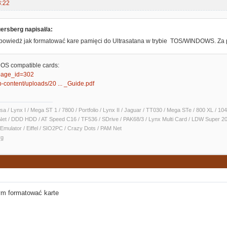
3:22
rsberg napisał/a:
powiedż jak formatować kare pamięci do Ultrasatana w trybie TOS/WINDOWS. Za p
OS compatible cards:
/?page_id=302
wp-content/uploads/20 ... _Guide.pdf
sa / Lynx I / Mega ST 1 / 7800 / Portfolio / Lynx II / Jaguar / TT030 / Mega STe / 800 XL /
Net / DDD HDD / AT Speed C16 / TF536 / SDrive / PAK68/3 / Lynx Multi Card / LDW Super 2
Emulator / Eiffel / SIO2PC / Crazy Dots / PAM Net
rg
ym formatować karte