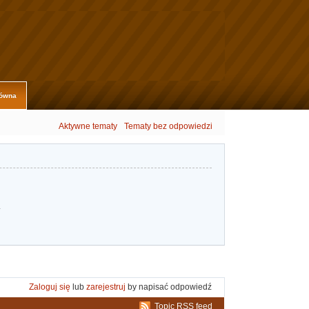
łówna
Aktywne tematy
Tematy bez odpowiedzi
.
Zaloguj się
lub
zarejestruj
by napisać odpowiedź
Topic RSS feed