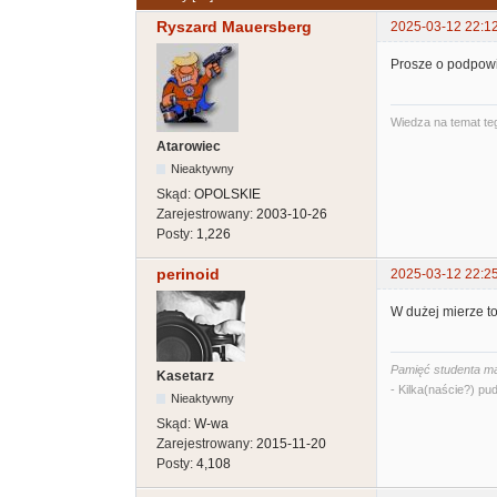
Ryszard Mauersberg
2025-03-12 22:1
Prosze o podpowi
Wiedza na temat teg
Atarowiec
Nieaktywny
Skąd:
OPOLSKIE
Zarejestrowany:
2003-10-26
Posty:
1,226
perinoid
2025-03-12 22:2
W dużej mierze to
Pamięć studenta ma
Kasetarz
- Kilka(naście?) pud
Nieaktywny
Skąd:
W-wa
Zarejestrowany:
2015-11-20
Posty:
4,108