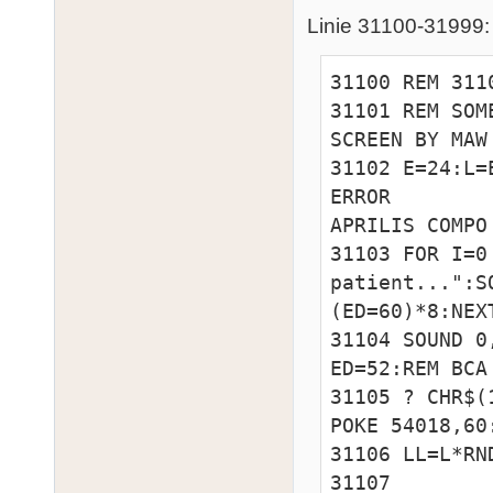
32709 REM 3100
Linie 31100-31999:
32766 REM NIE
RUN
31100 REM 311
31101 REM SOM
SCREEN BY MAW

31102 E=24:L=
ERROR        
APRILIS COMPO
31103 FOR I=0
patient...":S
(ED=60)*8:NEXT
31104 SOUND 0
ED=52:REM BCA
31105 ? CHR$(
POKE 54018,60
31106 LL=L*RN
31107 