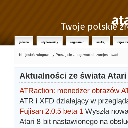
at
Twoje polskie źr
główna
użytkownicy
regulamin
szukaj
rejestr
Nie jesteś zalogowany.
Proszę się zalogować lub zarejestrować.
Aktualności ze świata Atari
ATRaction: menedżer obrazów 
ATR i XFD działający w przegląda
Fujisan 2.0.5 beta 1
Wyszła nowa 
Atari 8-bit nastawionego na obsłu