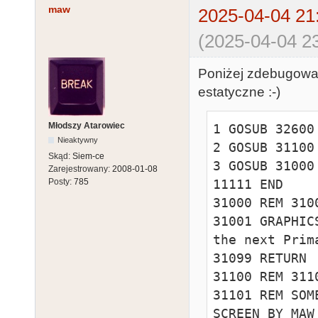
maw
2025-04-04 21
(2025-04-04 23
Poniżej zdebugowan
estatyczne :-)
Młodszy Atarowiec
1 GOSUB 32600

Nieaktywny
2 GOSUB 31100

Skąd:
Siem-ce
3 GOSUB 31000

Zarejestrowany:
2008-01-08
11111 END 

Posty:
785
31000 REM 3100
31001 GRAPHIC
the next Prim
31099 RETURN 

31100 REM 311
31101 REM SOM
SCREEN BY MAW
