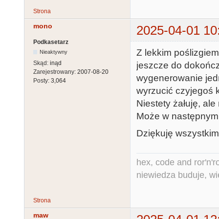
Strona
mono
2025-04-01 10
Podkasetarz
Z lekkim poślizgiem
Nieaktywny
Skąd:
inąd
jeszcze do dokończ
Zarejestrowany:
2007-08-20
wygenerowanie jedn
Posty:
3,064
wyrzucić czyjegoś 
Niestety żałuję, ale
Może w następnym
Dziękuję wszystkim 
hex, code and ror'n'ro
niewiedza buduje, wi
Strona
maw