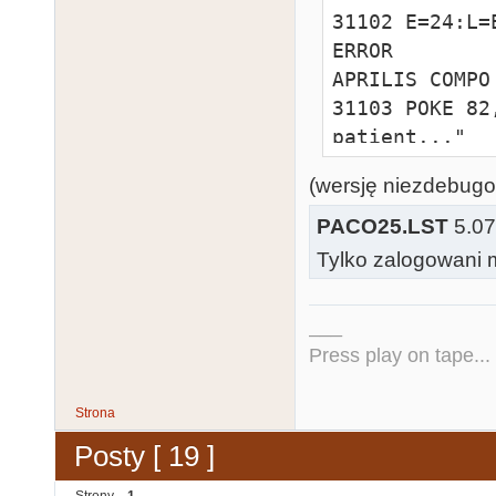
31102 E=24:L=
ERROR        
APRILIS COMPO 
31103 POKE 82
patient..."

31104 SOUND 0
(wersję niezdebugo
I:POKE 752,1:
31105 SOUND 0
PACO25.LST
5.07
ED=52:REM BCA
Tylko zalogowani m
31106 ? CHR$(
W=W-1:IF W=0 
___
31110:REM MAG
Press play on tape...
31107 POSITIO
BE$:LL=L*RND(
Strona
31108 
Posty [ 19 ]
BE$(LL,LL)=CH
"*":E=E-1:GOTO