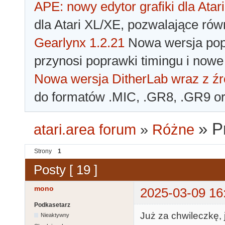
APE: nowy edytor grafiki dla Atari
dla Atari XL/XE, pozwalające rów
Gearlynx 1.2.21
Nowa wersja popu
przynosi poprawki timingu i nowe
Nowa wersja DitherLab wraz z źr
do formatów .MIC, .GR8, .GR9 o
»
P
atari.area forum
»
Różne
Strony
1
Posty [ 19 ]
mono
2025-03-09 16
Podkasetarz
Już za chwileczkę,
Nieaktywny