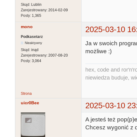
Skąd:
Lublin
Zarejestrowany:
2014-02-09
Posty:
1,365
mono
2025-03-10 16
Podkasetarz
Ja w swoich progra
Nieaktywny
Skąd:
inąd
możliwe :)
Zarejestrowany:
2007-08-20
Posty:
3,064
hex, code and ror'n'ro
niewiedza buduje, wi
Strona
uicr0Bee
2025-03-10 23
A jesteś też pop(p)
Chcesz wygonić z d