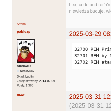
hex, code and ror'n'ro
niewiedza buduje, wi
Strona
pablozp
2025-03-29 08
32700 REM Pri
32701 REM by M
32702 REM ata
Atarowiec
Nieaktywny
Skąd:
Lublin
.
Zarejestrowany:
2014-02-09
Posty:
1,365
maw
2025-03-31 12
(2025-03-31 12