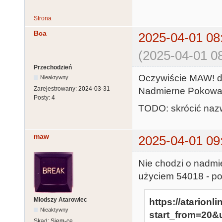
31142 POSITIO
#6;"kl";:GOTO 
Strona
31143 REM 

Bca
2025-04-01 08
31150 Y=Y+YD:
(2025-04-01 08
31160 X=0:Y=18
31170 GOSUB 3
Przechodzień
Oczywiście MAW! do
Nieaktywny
39,Y:C=C+1:IF
Zarejestrowany:
2024-03-31
Nadmierne Pokowan
31180 X=X+XD:
Posty:
4
31190 Y=Y+YD:
TODO: skrócić nazw
31200 FOR I=0
31210 NEXT N:N
maw
2025-04-01 09
31219 REM LIN
31220 POKE 65
Nie chodzi o nadmie
"¯Š3ÇÊQ0¶Þ@
użyciem 54018 - po
31221 POKE 65
õPÌV{êÚ$‹¿¦èGŒð¾hJESJçñM©?|pÐá5-À";:RETURN 

Młodszy Atarowiec
https://atarionl
31222 POKE 65
Nieaktywny
start_from=20&
"±Á½ù¦ƒ²Ï@z\t
Skąd:
Siem-ce