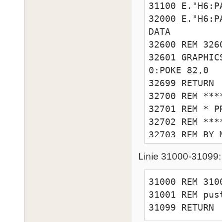
31100 E."H6:P
32000 E."H6:P
DATA

32600 REM 326
32601 GRAPHIC
0:POKE 82,0

32699 RETURN 

32700 REM ***
32701 REM * P
32702 REM ***
32703 REM BY 
32704 REM ATA
Linie 31000-31099:
32705 REM JED
32706 REM 326
31000 REM 310
WSZYSTKICH) -
31001 REM pust
32707 REM 320
31099 RETURN 
32708 REM 311