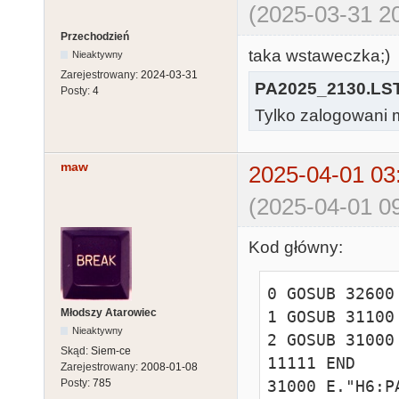
32707 REM 320
(2025-03-31 20
32708 REM 311
Przechodzień
32709 REM 3100
taka wstaweczka;)
Nieaktywny
32766 REM NIE
Zarejestrowany:
2024-03-31
PA2025_2130.LS
Posty:
4
RUN
Tylko zalogowani m
maw
2025-04-01 03
(2025-04-01 09
Kod główny:
0 GOSUB 32600

Młodszy Atarowiec
1 GOSUB 31100

Nieaktywny
2 GOSUB 31000

Skąd:
Siem-ce
11111 END 

Zarejestrowany:
2008-01-08
31000 E."H6:P
Posty:
785