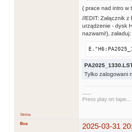
31106 BE$(LL,
( prace nad intro w 
31107 PA25$(L
31111 GOTO 311
//EDIT: Załącznik 
31999 RETURN 

urządzenie - dysk H
32000 REM 320
nazwami!), załaduj:
32600 REM 326
E."H6:PA2025_
32601 GRAPHIC
0:POKE 82,0

32699 RETURN 

PA2025_1330.LS
32700 REM ***
Tylko zalogowani m
32701 REM * P
32702 REM ***
___
32703 REM BY 
Press play on tape...
32704 REM ATA
32705 REM JED
Strona
32706 REM 326
Bca
2025-03-31 20
WSZYSTKICH) -