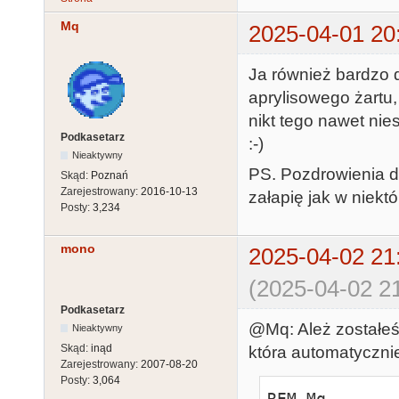
Mq
2025-04-01 20
Ja również bardzo 
aprylisowego żartu,
nikt tego nawet nies
Podkasetarz
:-)
Nieaktywny
PS. Pozdrowienia d
Skąd:
Poznań
Zarejestrowany:
2016-10-13
załapię jak w niekt
Posty:
3,234
mono
2025-04-02 21
(2025-04-02 21
Podkasetarz
@Mq: Ależ zostałeś
Nieaktywny
Skąd:
inąd
która automatyczni
Zarejestrowany:
2007-08-20
Posty:
3,064
REM Mq