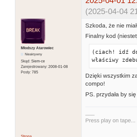
2025-04-01 12
(2025-04-04 21
Szkoda, że nie miał
Finalny kod (nieste
Młodszy Atarowiec
(ciach! idź d
Nieaktywny
właściwy zdeb
Skąd:
Siem-ce
Zarejestrowany:
2008-01-08
Posty:
785
Dzięki wszystkim z
compo!
PS. przydała by się
___
Press play on tape...
Strona