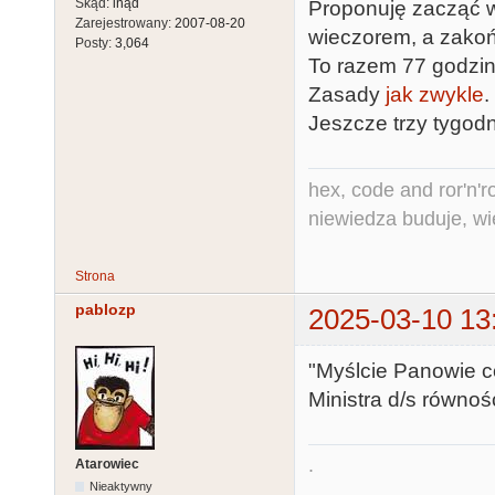
Skąd:
inąd
Proponuję zacząć w
Zarejestrowany:
2007-08-20
wieczorem, a zakoń
Posty:
3,064
To razem 77 godzin
Zasady
jak zwykle
.
Jeszcze trzy tygodn
hex, code and ror'n'ro
niewiedza buduje, wi
Strona
pablozp
2025-03-10 13
"Myślcie Panowie co
Ministra d/s równośc
.
Atarowiec
Nieaktywny