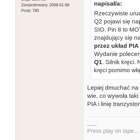
napisał/a:
Zarejestrowany:
2008-01-08
31223 POKE 65
Posty:
785
Rzeczywiste uruc
´-]ÑÄéA"µ«
Q2 pojawi się n
31230 GOTO 312
SIO. Pin 8 to MO
31999 RETURN 
znajdujący się na 
przez układ PIA
Wydanie polece
Q1
. Silnik kręci
kręci pomimo wł
Lepiej dmuchać na z
wie, co wywoła taki
PIA i linię tranzysto
___
Press play on tape...