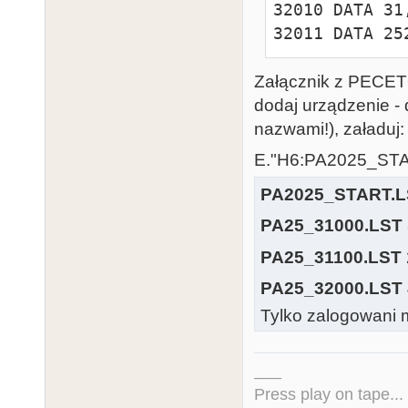
32010 DATA 31
71:POKE DL+27,
32011 DATA 25
31117 RESTORE
31118 READ A,
FNT+1,B:POKE 
Załącznik z PECETO
FNT+5,F:POKE F
dodaj urządzenie - 
31119 POKE FN
nazwami!), załaduj:
31120 X=0:Y=1
E."H6:PA2025_ST
756,DL2H-1

PA2025_START.L
31121 GOSUB 3
X,19:C=C+1:IF
PA25_31000.LST
31130 X=X+XD:
PA25_31100.LST
31131 IF X>1 
PA25_32000.LST
31132 GOTO 311
Tylko zalogowani m
31140 POSITIO
#6;"cd";:GOTO 
31141 POSITIO
___
#6;"gh";:GOTO 
Press play on tape...