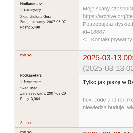
Nadkasetarz
Moje skany czasopism
Nieaktywny
https://archive.org/d
Skąd:
Zielona Góra
Zarejestrowany:
2007-05-07
Potrzebujesz dyskiet
Posty:
5,498
id=18887
<-- Kontakt prywatn
mono
2025-03-13 00
(2025-03-13 00
Podkasetarz
Tylko jak piszę w BA
Nieaktywny
Skąd:
inąd
Zarejestrowany:
2007-08-20
hex, code and ror'n'ro
Posty:
3,064
niewiedza buduje, wi
Strona
mono