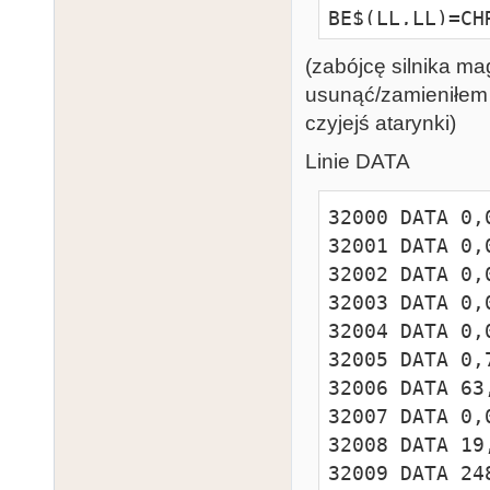
BE$(LL,LL)=CH
"*":E=E-1:GOTO
(zabójcę silnika m
31110 ? CHR$(
usunąć/zamieniłem
0,5:FOR N=20 
czyjejś atarynki)
";CHR$(34);

31111 FOR I=0 
Linie DATA
31112 Z0=124*
32000 DATA 0,
31113 Z0=Z0+I
32001 DATA 0,
CHR$(Z0);:NEXT
32002 DATA 0,
31114 ? CHR$(
32003 DATA 0,
0,0,0,0:? :? 
32004 DATA 0,
842,13:STOP 

32005 DATA 0,
31115 GRAPHICS
32006 DATA 63
559,0:DL=PEEK
32007 DATA 0,
9)*256:POKE D
32008 DATA 19
31116 DL2L=PE
32009 DATA 24
TO DL+24:POKE