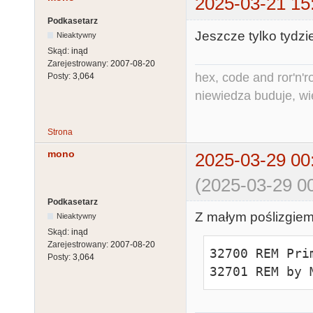
2025-03-21 15
Podkasetarz
Jeszcze tylko tydzi
Nieaktywny
Skąd:
inąd
Zarejestrowany:
2007-08-20
hex, code and ror'n'ro
Posty:
3,064
niewiedza buduje, wi
Strona
mono
2025-03-29 00
(2025-03-29 00
Podkasetarz
Z małym poślizgiem,
Nieaktywny
Skąd:
inąd
Zarejestrowany:
2007-08-20
32700 REM Pri
Posty:
3,064
32701 REM by 