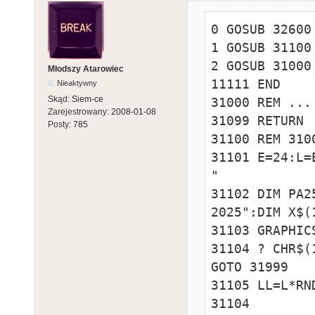
0 GOSUB 32600

1 GOSUB 31100

2 GOSUB 31000

Młodszy Atarowiec
11111 END 

Nieaktywny
Skąd:
Siem-ce
31000 REM ...

Zarejestrowany:
2008-01-08
31099 RETURN

Posty:
785
31100 REM 310
31101 E=24:L=E-1:
"

31102 DIM PA2
2025":DIM X$(1
31103 GRAPHIC
31104 ? CHR$(
GOTO 31999

31105 LL=L*RN
31104
