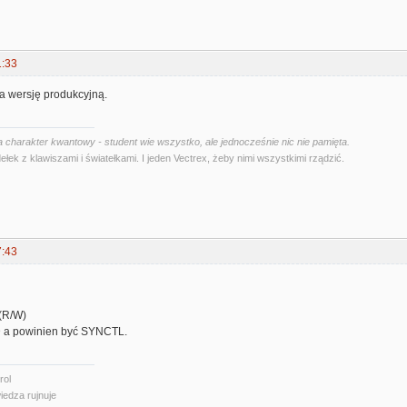
1:33
a wersję produkcyjną.
 charakter kwantowy - student wie wszystko, ale jednocześnie nic nie pamięta.
ełek z klawiszami i światełkami. I jeden Vectrex, żeby nimi wszystkimi rządzić.
7:43
(R/W)
D a powinien być SYNCTL.
rol
iedza rujnuje