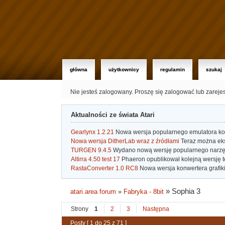
główna
użytkownicy
regulamin
szukaj
Nie jesteś zalogowany.
Proszę się zalogować lub zareje
Aktualności ze świata Atari
Gearlynx 1.2.21
Nowa wersja popularnego emulatora kons
Nowa wersja DitherLab wraz z źródłami
Teraz można eks
TURGEN 9.4.5
Wydano nową wersję popularnego narzę
Altirra 4.50 test 17
Phaeron opublikował kolejną wersję t
RastaConverter 1.0 RC8
Nowa wersja konwertera grafiki 
»
Sophia 3
atari.area forum
»
Fabryka - 8bit
Strony
1
2
3
Następna
Posty [ 1 do 25 z 71 ]