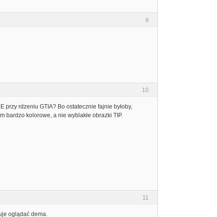
9
10
E przy rdzeniu GTIA? Bo ostatecznie fajnie byłoby,
ym bardzo kolorowe, a nie wyblakłe obrazki TIP.
11
anuje oglądać dema.