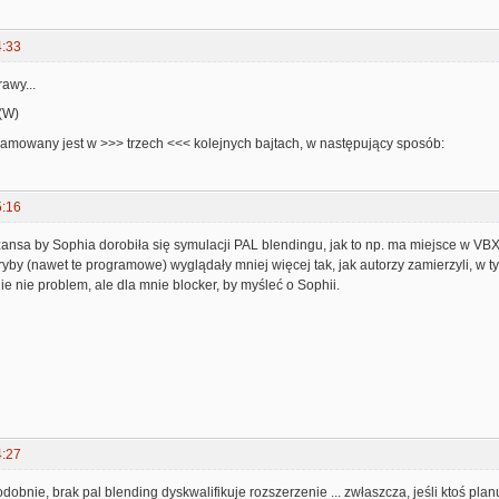
4:33
awy...
(W)
ramowany jest w >>> trzech <<< kolejnych bajtach, w następujący sposób:
5:16
szansa by Sophia dorobiła się symulacji PAL blendingu, jak to np. ma miejsce w VBX
ryby (nawet te programowe) wyglądały mniej więcej tak, jak autorzy zamierzyli, w t
ie nie problem, ale dla mnie blocker, by myśleć o Sophii.
4:27
odobnie, brak pal blending dyskwalifikuje rozszerzenie ... zwłaszcza, jeśli ktoś pl