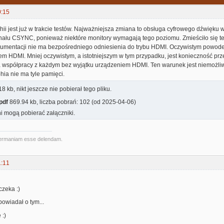
0:15
i jest już w trakcie testów. Najważniejsza zmiana to obsługa cyfrowego dźwięku 
ału CSYNC, ponieważ niektóre monitory wymagają tego poziomu. Zmieściło się t
umentacji nie ma bezpośredniego odniesienia do trybu HDMI. Oczywistym powode
m HDMI. Mniej oczywistym, a istotniejszym w tym przypadku, jest konieczność prz
współpracy z każdym bez wyjątku urządzeniem HDMI. Ten warunek jest niemożli
phia nie ma tyle pamięci.
8 kb, nikt jeszcze nie pobierał tego pliku.
pdf
869.94 kb, liczba pobrań: 102 (od 2025-04-06)
i mogą pobierać załączniki.
ermaniam esse delendam.
1:11
czeka :)
powiadał o tym...
:)