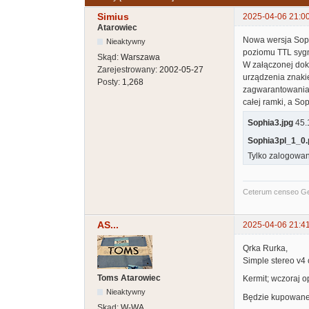
Simius
2025-04-06 21:0
Atarowiec
Nowa wersja Sophi
Nieaktywny
poziomu TTL sygn
Skąd:
Warszawa
W załączonej dok
Zarejestrowany:
2002-05-27
urządzenia znakie
Posty:
1,268
zagwarantowania 
całej ramki, a So
Sophia3.jpg
45.1
Sophia3pl_1_0.
Tylko zalogowan
Ceterum censeo G
AS...
2025-04-06 21:4
Qrka Rurka,
Simple stereo v4 
Toms Atarowiec
Kermit; wczoraj o
Nieaktywny
Będzie kupowane 
Skąd:
W-WA