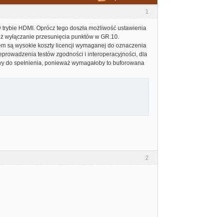
1
w trybie HDMI. Oprócz tego doszła możliwość ustawienia
eż wyłączanie przesunięcia punktów w GR.10.
m są wysokie koszty licencji wymaganej do oznaczenia
eprowadzenia testów zgodności i interoperacyjności, dla
wy do spełnienia, ponieważ wymagałoby to buforowana
2