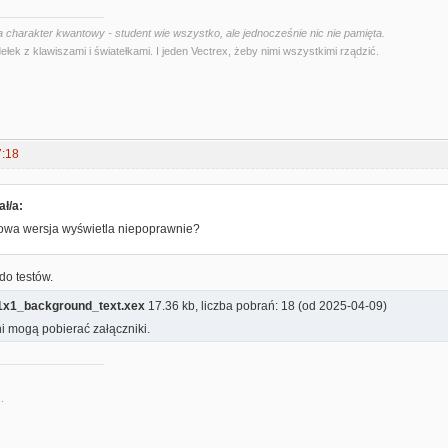
 charakter kwantowy - student wie wszystko, ale jednocześnie nic nie pamięta.
ełek z klawiszami i światełkami. I jeden Vectrex, żeby nimi wszystkimi rządzić.
7:18
ał/a:
owa wersja wyświetla niepoprawnie?
do testów.
1x1_background_text.xex
17.36 kb, liczba pobrań: 18 (od 2025-04-09)
i mogą pobierać załączniki.
.