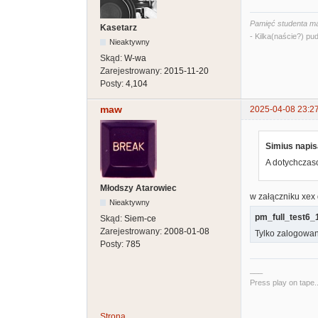
Pamięć studenta ma
Kasetarz
- Kilka(naście?) pud
Nieaktywny
Skąd:
W-wa
Zarejestrowany:
2015-11-20
Posty:
4,104
maw
2025-04-08 23:2
Simius napis
A dotychczas
Młodszy Atarowiec
w załączniku xex 
Nieaktywny
pm_full_test6_
Skąd:
Siem-ce
Zarejestrowany:
2008-01-08
Tylko zalogowan
Posty:
785
___
Press play on tape..
Strona