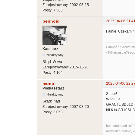
Zarejestrowany:
2002-05-15
Posty:
7,503
perinoid
2025-04-06 21:4
Fajnie. Czekam n
Pamięć studenta ma
Kasetarz
- Kilka(naście?) pud
Nieaktywny
Skąd:
W-wa
Zarejestrowany:
2015-11-20
Posty:
4,104
mono
2025-04-06 22:2
Podkasetarz
Super!
Nieaktywny
W PDFie:
Skąd:
inąd
GRACTL $D01D 
Zarejestrowany:
2007-08-20
bit 6 to GR10SH
Posty:
3,063
hex, code and ror'n'
niewiedza buduje, w