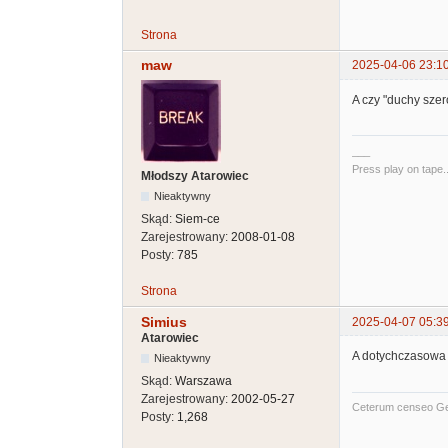
Strona
maw
2025-04-06 23:1
A czy "duchy szer
___
Press play on tape..
Młodszy Atarowiec
Nieaktywny
Skąd:
Siem-ce
Zarejestrowany:
2008-01-08
Posty:
785
Strona
Simius
2025-04-07 05:3
Atarowiec
A dotychczasowa 
Nieaktywny
Skąd:
Warszawa
Zarejestrowany:
2002-05-27
Ceterum censeo G
Posty:
1,268