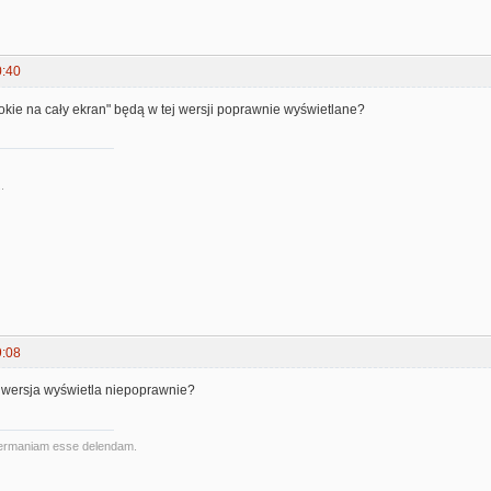
0:40
okie na cały ekran" będą w tej wersji poprawnie wyświetlane?
.
9:08
wersja wyświetla niepoprawnie?
ermaniam esse delendam.