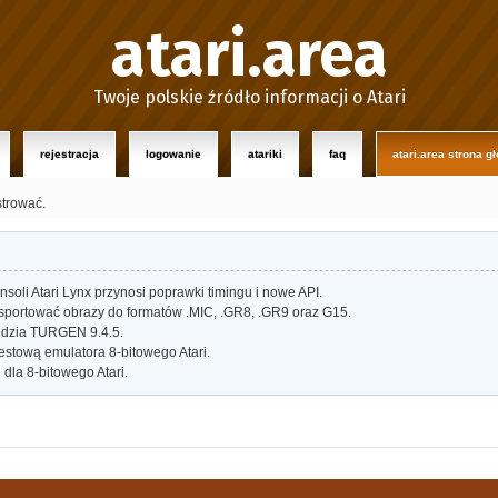
atari.area
Twoje polskie źródło informacji o Atari
rejestracja
logowanie
atariki
faq
atari.area strona g
strować.
oli Atari Lynx przynosi poprawki timingu i nowe API.
portować obrazy do formatów .MIC, .GR8, .GR9 oraz G15.
dzia TURGEN 9.4.5.
estową emulatora 8-bitowego Atari.
dla 8-bitowego Atari.