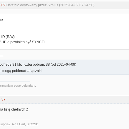
0:09
Ostatnio edytowany przez Simius (2025-04-09 07:24:50)
/a:
1D (R/W)
0SHD a powinien być SYNCTL.
ne.
pdf
869.91 kb, liczba pobrań: 38 (od 2025-04-09)
i mogą pobierać załączniki.
ermaniam esse delendam.
1:37
na listę chętnych ;)
Sophia2, AVG Cart, SIO2SD