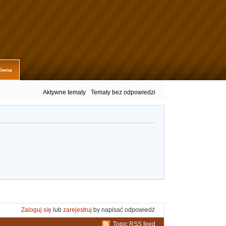
łówna
Aktywne tematy
Tematy bez odpowiedzi
Zaloguj się
lub
zarejestruj
by napisać odpowiedź
Topic RSS feed