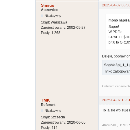
Simius
2025-04-07 08:5
Atarowiec
Nieaktywny
mono napisał
Skąd:
Warszawa
Super!
Zarejestrowany:
2002-05-27
W PDFie:
Posty:
1,268
GRACTL $D0
bit 6 to GR1
Dzięki, poprawio
Sophia3pl_1_1.
Tylko zalogowan
Ceterum censeo G
TMK
2025-04-07 13:3
Referent
To ja się wpisuję 
Nieaktywny
Skąd:
Szczecin
Zarejestrowany:
2020-06-05
Atari 65XE, U1MB, 
Posty:
414