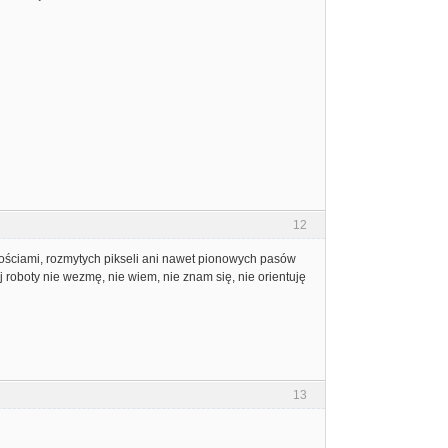
12
arościami, rozmytych pikseli ani nawet pionowych pasów
j roboty nie wezmę, nie wiem, nie znam się, nie orientuję
13