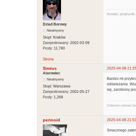
Kontakt: pin@usdk.
Dziad Borowy
Nieaktywny
Skąd:
Kraków
Zarejestrowany:
2002-03-09
Posty:
11,780
Strona
Simius
2025-04-08 21:3
Atarowiec
Bardzo mi przykro
Nieaktywny
odświeżania. Wszy
Skąd:
Warszawa
się, zarobiony je
Zarejestrowany:
2002-05-27
Posty:
1,268
Ceterum censeo G
perinoid
2025-04-08 21:5
Smacznego zate