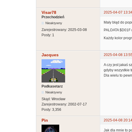
Visar78
2025-04-07 13:3
Przechodzień
Mały błąd do popr
Nieaktywny
Zarejestrowany:
2025-03-08
PALDATA $D01F 
Posty:
1
Każdy kolor prog
Jacques
2025-04-08 13:5
A czy jest jakaś 
gdyby wszystkie t
Dla wielu to pewn
Podkasetarz
Nieaktywny
Skąd:
Wrocław
Zarejestrowany:
2002-07-17
Posty:
3,356
Pin
2025-04-08 20:1
Jak dla mnie to p