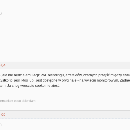
pl
5:04
, ale nie będzie emulacji: PAL blendingu, artefaktów, czarnych przejść między sz
stko to, jeśli ktoś lubi, jest dostępne w oryginale - na wyjściu monitorowym. Żadne
stem. Ja chcę wreszcie spokojnie zjeść.
ermaniam esse delendam.
3:05
m!