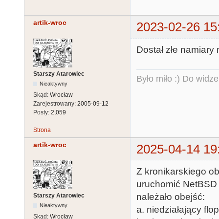
auto, default
o

artik-wroc
2023-02-26 15
[   1.0000050
[   1.0000050
Dostał złe namiary 
[   1.0000050
multimedia, r
Starszy Atarowiec
Było miło :) Do widze
Nieaktywny
0 dev 2 funct
Skąd:
Wrocław
[   1.0000050
Zarejestrowany:
2005-09-12
display, revi
Posty:
2,059
 3 function 0 not configured

Strona
[   1.0000050
artik-wroc
2025-04-14 19
[   1.0000050
leprobe: cann
Z kronikarskiego ob
[   1.0000050
uruchomić NetBSD 1
devices to set
należało obejść:
Starszy Atarowiec
[   1.0312550
Nieaktywny
a. niedziałający flo
[   1.0660043
Skąd:
Wrocław