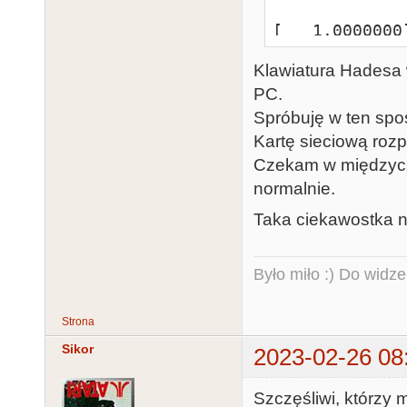
[   1.0000000
15:30:37 UTC 2
Klawiatura Hadesa 
[   1.0000000] 
PC.
mkrepro@mkrep
Spróbuję w ten spos
ompile/HADES

Kartę sieciową roz
Czekam w międzycza
[   1.0000000
normalnie.
[   1.0000000
[   1.0000000
Taka ciekawostka na
[   1.0000000
[   1.0000000
Było miło :) Do widze
timer-A diviso
[   1.0000050
Strona
[   1.0000050
Sikor
2023-02-26 08
[   1.0000050
[   1.0000050
Szczęśliwi, którzy 