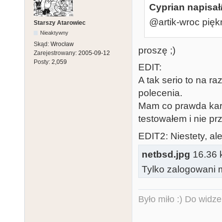
Stopped in pid
Cyprian napisał
netbsd:cpu_De
@artik-wroc piękn
Starszy Atarowiec
db>
Nieaktywny
Skąd:
Wrocław
proszę ;)
Zarejestrowany:
2005-09-12
Posty:
2,059
EDIT:
A tak serio to na ra
polecenia.
Mam co prawda kart
testowałem i nie pr
EDIT2: Niestety, al
netbsd.jpg
16.36 k
Tylko zalogowani m
Było miło :) Do widze