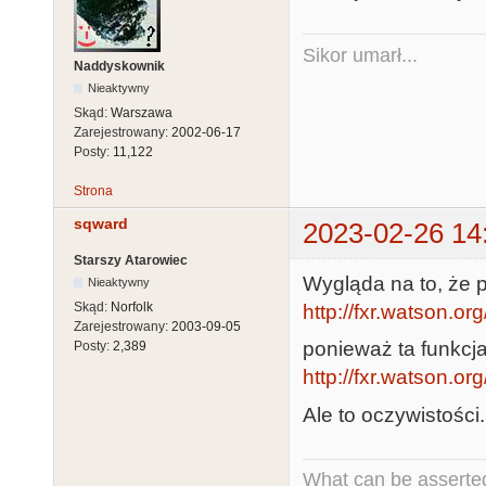
2 head, 18 sec
[   1.0000050
Sikor umarł...
MFP1 USART

Naddyskownik
[   1.0000050
Nieaktywny
and modem2 on 
Skąd:
Warszawa
Zarejestrowany:
2002-06-17
[   1.0000050
Posty:
11,122
[   1.0000050
Strona
targets, 8 lu
sqward
[   1.0000050
2023-02-26 14
[   1.0000050
Starszy Atarowiec
[   1.0000050
Wygląda na to, że p
Nieaktywny
Skąd:
Norfolk
[   1.0000050
http://fxr.watson.o
Zarejestrowany:
2003-09-05
[   1.0000050
ponieważ ta funkcja
Posty:
2,389
[   1.0000050
http://fxr.watson.o
[   1.0000050
Ale to oczywistości.
[   1.0000050
[   1.0000050
What can be asserted
[   1.0000050