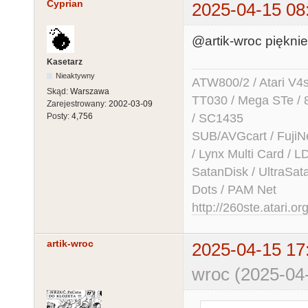
Cyprian
[   6.9062550
2025-04-15 08
[   7.2463429
@artik-wroc pięknie
[   7.2663624
[   7.2934620]
Kasetarz
[   7.3125050]
Nieaktywny
ATW800/2 / Atari V4sa 
Skąd:
Warszawa
db_panic(59a9
TT030 / Mega STe / 
Zarejestrowany:
2002-03-09
[   7.3906300]
/ SC1435
Posty:
4,756
vpanic(259023
SUB/AVGcart / FujiN
[   7.4843800
/ Lynx Multi Card /
+ c

SatanDisk / UltraSat
[   7.5781300
Dots / PAM Net
[   7.6406300
http://260ste.atari.or
[   7.7031300
[   7.7343800
artik-wroc
2025-04-15 17
1e

wroc (2025-04
[   7.8125050
[   7.8654835