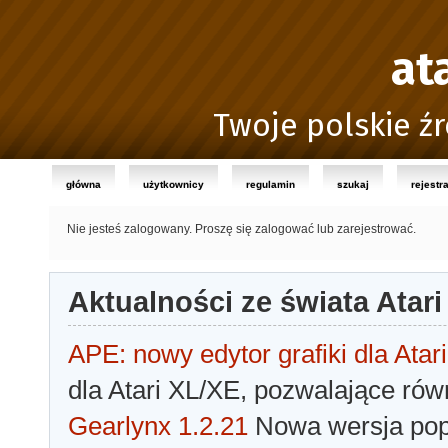
at
Twoje polskie źr
główna
użytkownicy
regulamin
szukaj
rejestr
Nie jesteś zalogowany.
Proszę się zalogować lub zarejestrować.
Aktualności ze świata Atari
APE: nowy edytor grafiki dla Atari
dla Atari XL/XE, pozwalające rów
Gearlynx 1.2.21
Nowa wersja popu