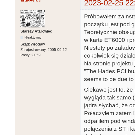
artik-wroc
2023-02-25 22
Próbowałem zainst
początku jest pod g
Teoretycznie obsług
Starszy Atarowiec
Nieaktywny
w kartę ET6000 i p
Skąd:
Wrocław
Niestety po załadow
Zarejestrowany:
2005-09-12
cokolwiek się działo
Posty:
2,059
Na stronie projektu 
"The Hades PCI bus 
seems to be due to 
Ciekawe jest to, że
wygląda tak samo (b
jądra słychać, że o
Połączyłem zatem H
odpaliłem pod wind
połączenia z ST i ka