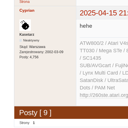
Strona
Cyprian
2025-04-15 21
hehe
Kasetarz
Nieaktywny
ATW800/2 / Atari V4sa 
Skąd:
Warszawa
TT030 / Mega STe / 
Zarejestrowany:
2002-03-09
/ SC1435
Posty:
4,756
SUB/AVGcart / FujiN
/ Lynx Multi Card /
SatanDisk / UltraSat
Dots / PAM Net
http://260ste.atari.or
Posty [ 9 ]
Strony
1