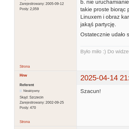
b. nie uruchamianie 
[   1.0817921
Zarejestrowany:
2005-09-12
takie proste biorąc
Posty:
2,059
sec, 512 byte
Linuxem i obraz kar
 sectors

jakąś partycję.
[   1.0953826
Ostatecznie udało 
[   1.3906300
[   1.4194386
sec, 512 byte
Było miło :) Do widze
ectors

[   3.0156300
Strona
support linked
Hrw
2025-04-14 21
[   3.0625050
Referent
<PIONEER, DVD
Szacun!
Nieaktywny
 cdrom removable

Skąd:
Szczecin
[   6.8437550
Zarejestrowany:
2002-09-25
Posty:
470
[   6.8613331
[   6.8820851
Strona
hardware; che