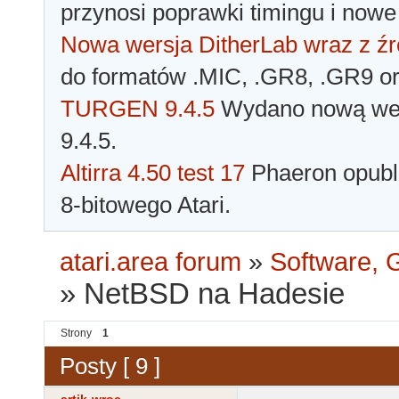
przynosi poprawki timingu i nowe
Nowa wersja DitherLab wraz z źr
do formatów .MIC, .GR8, .GR9 o
TURGEN 9.4.5
Wydano nową wer
9.4.5.
Altirra 4.50 test 17
Phaeron opubli
8-bitowego Atari.
atari.area forum
»
Software, G
»
NetBSD na Hadesie
Strony
1
Posty [ 9 ]