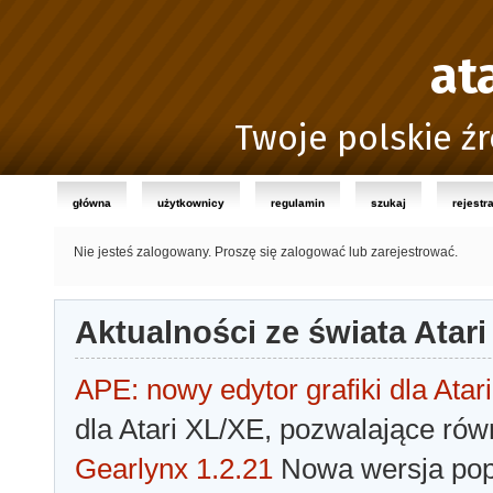
at
Twoje polskie źr
główna
użytkownicy
regulamin
szukaj
rejestr
Nie jesteś zalogowany.
Proszę się zalogować lub zarejestrować.
Aktualności ze świata Atari
APE: nowy edytor grafiki dla Atari
dla Atari XL/XE, pozwalające rów
Gearlynx 1.2.21
Nowa wersja popu