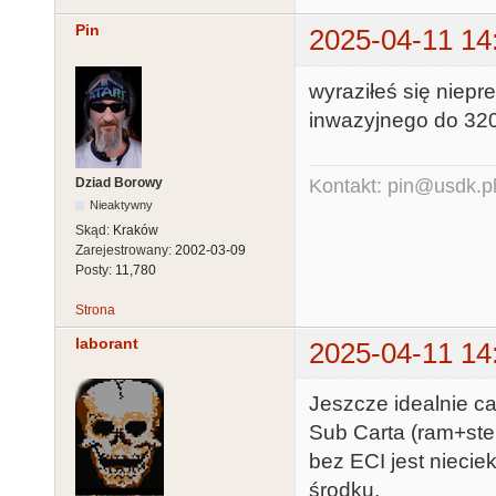
Pin
2025-04-11 14
wyraziłeś się niepr
inwazyjnego do 320
Dziad Borowy
Kontakt: pin@usdk.p
Nieaktywny
Skąd:
Kraków
Zarejestrowany:
2002-03-09
Posty:
11,780
Strona
laborant
2025-04-11 14
Jeszcze idealnie ca
Sub Carta (ram+ster
bez ECI jest nieci
środku.