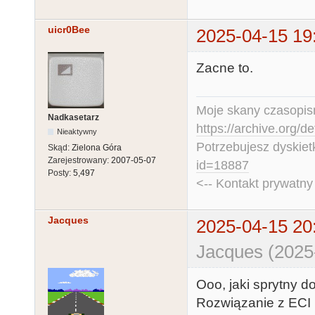
uicr0Bee
2025-04-15 19
Zacne to.
Moje skany czasopism
Nadkasetarz
https://archive.org/d
Nieaktywny
Potrzebujesz dyskiet
Skąd:
Zielona Góra
Zarejestrowany:
2007-05-07
id=18887
Posty:
5,497
<-- Kontakt prywatn
Jacques
2025-04-15 20
Jacques (2025
Ooo, jaki sprytny d
Rozwiązanie z ECI