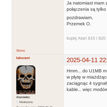
Ja natomiast mam z
połączenia są tylk
pozdrawiam,
Przemek O.
kupię Atari 815 i 820 
Strona
laborant
2025-04-11 22
Hmm... do U1MB mus
w płytę w miażdżące
zaciągnąc 4 sygnały
kable... więc modó
Atarowiec
Nieaktywny