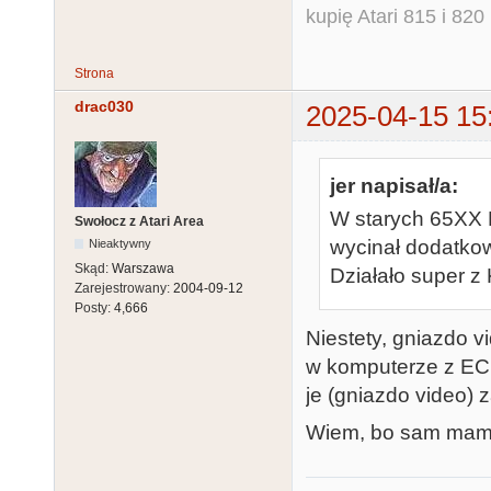
kupię Atari 815 i 820 
Strona
drac030
2025-04-15 15
jer napisał/a:
W starych 65XX M
Swołocz z Atari Area
wycinał dodatkow
Nieaktywny
Skąd:
Warszawa
Działało super z 
Zarejestrowany:
2004-09-12
Posty:
4,666
Niestety, gniazdo v
w komputerze z ECI
je (gniazdo video) z
Wiem, bo sam mam t