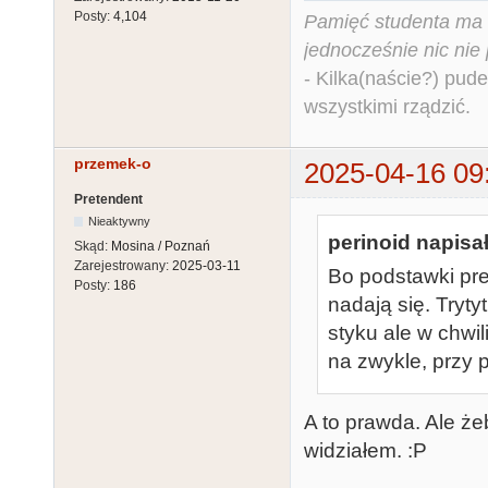
Posty:
4,104
Pamięć studenta ma c
jednocześnie nic nie
- Kilka(naście?) pude
wszystkimi rządzić.
przemek-o
2025-04-16 09
Pretendent
Nieaktywny
perinoid napisał
Skąd:
Mosina / Poznań
Zarejestrowany:
2025-03-11
Bo podstawki pre
Posty:
186
nadają się. Tryty
styku ale w chwi
na zwykle, przy 
A to prawda. Ale że
widziałem. :P