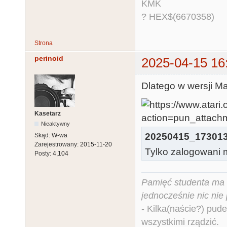
KMK
? HEX$(6670358)
Strona
perinoid
2025-04-15 16
Dlatego w wersji Ma
Kasetarz
Nieaktywny
20250415_173013
Skąd:
W-wa
Zarejestrowany:
2015-11-20
Tylko zalogowani m
Posty:
4,104
Pamięć studenta ma c
jednocześnie nic nie
- Kilka(naście?) pude
wszystkimi rządzić.