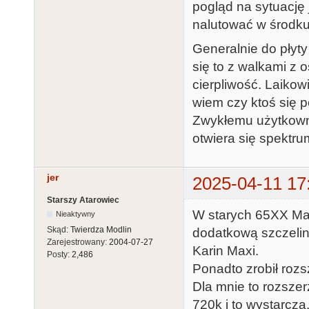
pogląd na sytuację 
nalutować w środku 
Generalnie do płyty
się to z walkami z 
cierpliwość. Laikow
wiem czy ktoś się p
Zwykłemu użytkowni
otwiera się spektru
jer
2025-04-11 17
Starszy Atarowiec
W starych 65XX Mar
Nieaktywny
Skąd:
Twierdza Modlin
dodatkową szczelin
Zarejestrowany:
2004-07-27
Karin Maxi.
Posty:
2,486
Ponadto zrobił roz
Dla mnie to rozszer
720k i to wystarcza