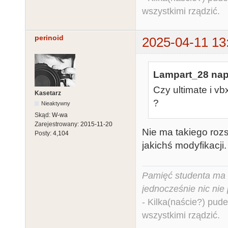
wszystkimi rządzić.
perinoid
2025-04-11 13
Lampart_28 napi
Czy ultimate i v
Kasetarz
?
Nieaktywny
Skąd:
W-wa
Zarejestrowany:
2015-11-20
Nie ma takiego roz
Posty:
4,104
jakichś modyfikacji.
Pamięć studenta ma c
jednocześnie nic nie
- Kilka(naście?) pude
wszystkimi rządzić.