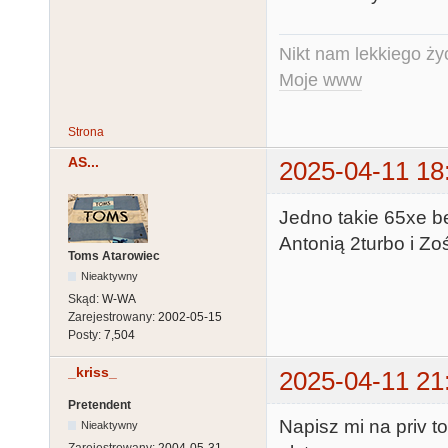
Nikt nam lekkiego życ
Moje www
Strona
AS...
2025-04-11 18
Jedno takie 65xe be
Antonią 2turbo i Zoś
Toms Atarowiec
Nieaktywny
Skąd:
W-WA
Zarejestrowany:
2002-05-15
Posty:
7,504
_kriss_
2025-04-11 21
Pretendent
Napisz mi na priv t
Nieaktywny
Zarejestrowany:
2004-05-31