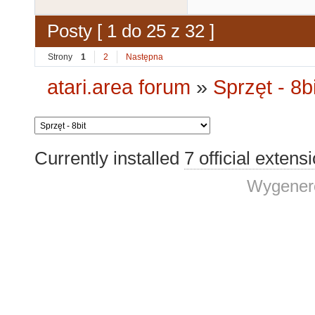
Posty [ 1 do 25 z 32 ]
Strony
1
2
Następna
atari.area forum
»
Sprzęt - 8bi
Currently installed
7 official extens
Wygenero