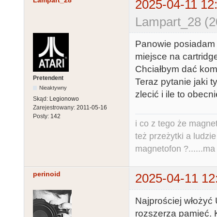
Lampart_28
2025-04-11 12
Lampart_28 (2
Panowie posiadam a
miejsce na cartridg
Chciałbym dać kom
Pretendent
Teraz pytanie jaki 
Nieaktywny
zlecić i ile to obecn
Skąd:
Legionowo
Zarejestrowany:
2011-05-16
Posty:
142
i co z tego że magne
też przeżytki a ludzi
magnetofon ?......ma
perinoid
2025-04-11 12
Najprościej włożyć
rozszerza pamięć. K