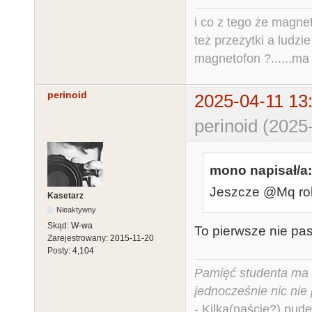
i co z tego że magne
też przeżytki a ludzi
magnetofon ?......ma
perinoid
2025-04-11 13
perinoid (2025
mono napisał/a:
Jeszcze @Mq ro
Kasetarz
Nieaktywny
Skąd:
W-wa
To pierwsze nie pas
Zarejestrowany:
2015-11-20
Posty:
4,104
Pamięć studenta ma c
jednocześnie nic nie
- Kilka(naście?) pude