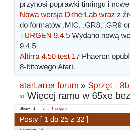
przynosi poprawki timingu i nowe
Nowa wersja DitherLab wraz z źr
do formatów .MIC, .GR8, .GR9 o
TURGEN 9.4.5
Wydano nową wer
9.4.5.
Altirra 4.50 test 17
Phaeron opubli
8-bitowego Atari.
atari.area forum
»
Sprzęt - 8bi
»
Więcej ramu w 65xe be
Strony
1
2
Następna
Posty [ 1 do 25 z 32 ]