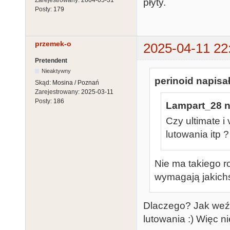
płyty.
Posty:
179
przemek-o
2025-04-11 22
Pretendent
Nieaktywny
perinoid napisał
Skąd:
Mosina / Poznań
Zarejestrowany:
2025-03-11
Posty:
186
Lampart_28 n
Czy ultimate 
lutowania itp ?
Nie ma takiego r
wymagają jakichś
Dlaczego? Jak weź
lutowania :) Więc n