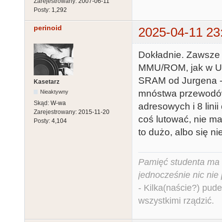
Zarejestrowany:
2007-06-11
Posty:
1,292
perinoid
2025-04-11 23
Dokładnie. Zawsze c
MMU/ROM, jak w U1
SRAM od Jurgena - 
Kasetarz
mnóstwa przewodów,
Nieaktywny
Skąd:
W-wa
adresowych i 8 linii
Zarejestrowany:
2015-11-20
coś lutować, nie ma 
Posty:
4,104
to dużo, albo się ni
Pamięć studenta ma c
jednocześnie nic nie
- Kilka(naście?) pude
wszystkimi rządzić.