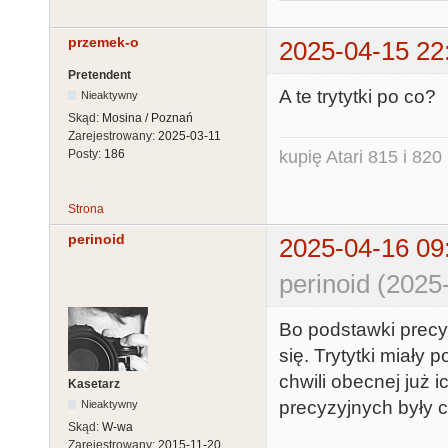
przemek-o
2025-04-15 22
Pretendent
A te trytytki po co?
Nieaktywny
Skąd:
Mosina / Poznań
Zarejestrowany:
2025-03-11
kupię Atari 815 i 820 
Posty:
186
Strona
perinoid
2025-04-16 09
perinoid (2025
Bo podstawki precyz
się. Trytytki miały 
chwili obecnej już 
Kasetarz
precyzyjnych były 
Nieaktywny
Skąd:
W-wa
Zarejestrowany:
2015-11-20