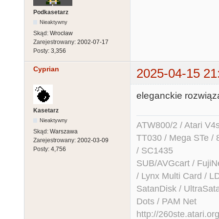
Podkasetarz
Nieaktywny
Skąd:
Wrocław
Zarejestrowany:
2002-07-17
Posty:
3,356
Cyprian
2025-04-15 21
eleganckie rozwiąz
Kasetarz
Nieaktywny
ATW800/2 / Atari V4sa 
Skąd:
Warszawa
TT030 / Mega STe / 
Zarejestrowany:
2002-03-09
/ SC1435
Posty:
4,756
SUB/AVGcart / FujiN
/ Lynx Multi Card /
SatanDisk / UltraSat
Dots / PAM Net
http://260ste.atari.or