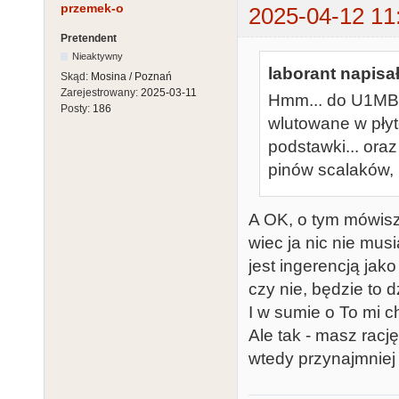
przemek-o
2025-04-12 11
Pretendent
Nieaktywny
laborant napisał
Skąd:
Mosina / Poznań
Zarejestrowany:
2025-03-11
Hmm... do U1MB 
Posty:
186
wlutowane w płyt
podstawki... ora
pinów scalaków, 
A OK, o tym mówis
wiec ja nic nie mus
jest ingerencją ja
czy nie, będzie to 
I w sumie o To mi c
Ale tak - masz racj
wtedy przynajmniej