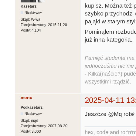
kupisz. Można też p
Kasetarz
szybko przychodzi (
Nieaktywny
Skąd:
W-wa
pająki w starym styl
Zarejestrowany:
2015-11-20
Posty:
4,104
Pominąłem rozbudo
już inna kategoria.
Pamięć studenta ma c
jednocześnie nic nie
- Kilka(naście?) pude
wszystkimi rządzić.
mono
2025-04-11 13
Podkasetarz
Jeszcze @Mq robił
Nieaktywny
Skąd:
inąd
Zarejestrowany:
2007-08-20
hex, code and ror'n'ro
Posty:
3,063