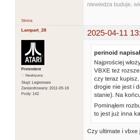
niewiedza buduje, wi
Strona
Lampart_28
2025-04-11 13
perinoid napisał
Najprościej wło
Pretendent
VBXE też rozszer
Nieaktywny
czy teraz kupisz
Skąd:
Legionowo
drogie nie jest i
Zarejestrowany:
2011-05-16
stanie). Na końcu
Posty:
142
Pominąłem rozb
to jest już inna k
Czy ultimate i vbxe