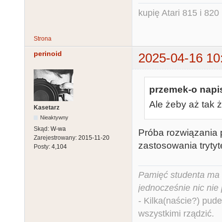
kupię Atari 815 i 820 
Strona
perinoid
2025-04-16 10
przemek-o napis
Ale żeby aż tak ż
Kasetarz
Nieaktywny
Skąd:
W-wa
Próba rozwiązania 
Zarejestrowany:
2015-11-20
zastosowania trytyt
Posty:
4,104
Pamięć studenta ma c
jednocześnie nic nie
- Kilka(naście?) pude
wszystkimi rządzić.