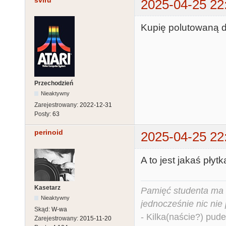
sviru
2025-04-25 22
Kupię polutowaną d
Przechodzień
Nieaktywny
Zarejestrowany:
2022-12-31
Posty:
63
perinoid
2025-04-25 22
A to jest jakaś płyt
Kasetarz
Pamięć studenta ma c
Nieaktywny
jednocześnie nic nie
Skąd:
W-wa
- Kilka(naście?) pude
Zarejestrowany:
2015-11-20