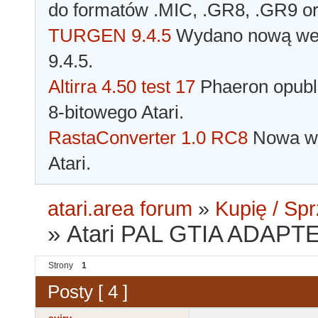
do formatów .MIC, .GR8, .GR9 o
TURGEN 9.4.5
Wydano nową wer
9.4.5.
Altirra 4.50 test 17
Phaeron opubli
8-bitowego Atari.
RastaConverter 1.0 RC8
Nowa wer
Atari.
atari.area forum
»
Kupię / Sp
»
Atari PAL GTIA ADAPTE
Strony
1
Posty [ 4 ]