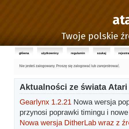
at
Twoje polskie źr
główna
użytkownicy
regulamin
szukaj
rejestr
Nie jesteś zalogowany.
Proszę się zalogować lub zarejestrować.
Aktualności ze świata Atari
Gearlynx 1.2.21
Nowa wersja popu
przynosi poprawki timingu i nowe
Nowa wersja DitherLab wraz z źr