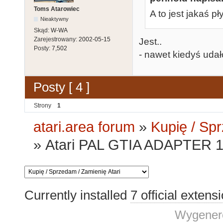
Toms Atarowiec
A to jest jakaś p
Nieaktywny
Skąd:
W-WA
Zarejestrowany:
2002-05-15
Jest..
Posty:
7,502
- nawet kiedyś udało
Posty [ 4 ]
Strony
1
atari.area forum
»
Kupię / Sp
»
Atari PAL GTIA ADAPTER 1
Currently installed
7 official extens
Wygenero