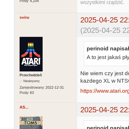
Posty:
4,104
wszystkimi rządzić.
sviru
2025-04-25 22
(2025-04-25 22
perinoid napisał
A to jest jakaś p
Nie wiem czy jest 
Przechodzień
kazdego XL w NTSC
Nieaktywny
Zarejestrowany:
2022-12-31
https://www.atari.o
Posty:
63
AS...
2025-04-25 22
perinoid napisał