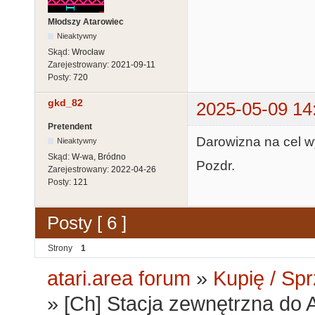
Młodszy Atarowiec
Nieaktywny
Skąd:
Wrocław
Zarejestrowany:
2021-09-11
Posty:
720
gkd_82
2025-05-09 14
Pretendent
Darowizna na cel 
Nieaktywny
Skąd:
W-wa, Bródno
Pozdr.
Zarejestrowany:
2022-04-26
Posty:
121
Posty [ 6 ]
Strony
1
atari.area forum
»
Kupię / Sp
»
[Ch] Stacja zewnętrzna do 