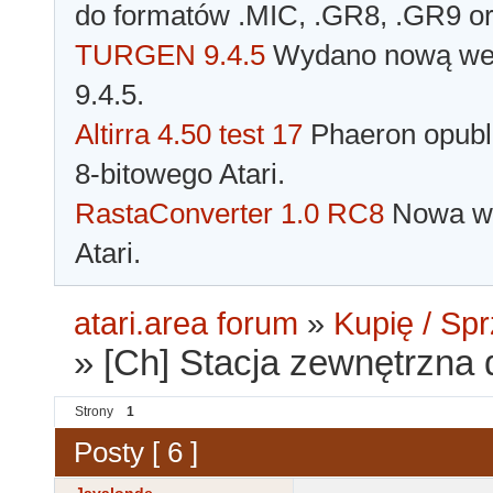
do formatów .MIC, .GR8, .GR9 o
TURGEN 9.4.5
Wydano nową wer
9.4.5.
Altirra 4.50 test 17
Phaeron opubli
8-bitowego Atari.
RastaConverter 1.0 RC8
Nowa wer
Atari.
atari.area forum
»
Kupię / Sp
»
[Ch] Stacja zewnętrzna 
Strony
1
Posty [ 6 ]