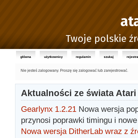
at
Twoje polskie źr
główna
użytkownicy
regulamin
szukaj
rejestr
Nie jesteś zalogowany.
Proszę się zalogować lub zarejestrować.
Aktualności ze świata Atari
Gearlynx 1.2.21
Nowa wersja popu
przynosi poprawki timingu i nowe
Nowa wersja DitherLab wraz z źr