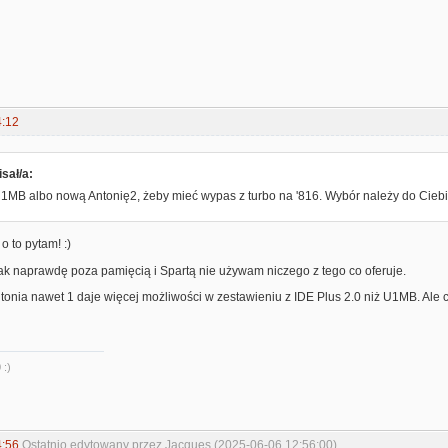
4:12
sał/a:
1MB albo nową Antonię2, żeby mieć wypas z turbo na '816. Wybór należy do Ciebie
 o to pytam! :)
k naprawdę poza pamięcią i Spartą nie używam niczego z tego co oferuje.
onia nawet 1 daje więcej możliwości w zestawieniu z IDE Plus 2.0 niż U1MB. Ale 
 :)
4:56
Ostatnio edytowany przez Jacques (2025-06-06 12:56:00)