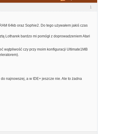
1
 SRAM 64kb oraz Sophie2. Do tego używałem jakiś czas
resztą Lotharek bardzo mi pomógł z doprowadzeniem Atari
eć wątpliwość czy przy moim konfiguracji Ultimate1MB
eleratorem).
do najnowszej, a w IDE+ jeszcze nie. Ale to żadna