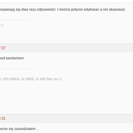
pojawiają się dwa razy odpowiedzi. I można jedynie edytować a nie skasować.
 :)
7:37
 pod kamieniem
X, CPU 65816, 2x VBXE, 2x IDE Plus rev. C
6:31
nie się zasiedziałem ...