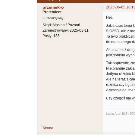
przemek-o
2025-06-05 10:1
Pretendent
Hej,
Nieaktywny
Skąd:
Mosina / Poznań
Jakiś czas temu 
Zarejestrowany:
2025-03-11
SIO2SD, ale z rac
Posty:
186
To było praktyczn
do normalnego dz
Ale mam też drug
jest dobrym wybor
Tak naprawdę zast
Nie planuje zakł
Jedyna różnica kt
Ale na teraz z ca
różnica czy będz
A Antonia np. ma
Czy czegoś nie w
kupię Atari 815 i 820
Strona