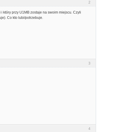
2
 i który przy U1MB zostaje na swoim miejscu. Czyli
e). Co kto lubi/potrzebuje.
3
4