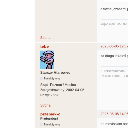
dziwne, czasami 
kupię Atari 815 i 820
Strona
tebe
2025-06-05 12:3
za długo leżałeś
*- TeBe/Madteam
Starszy Atarowiec
3x Atari 130XE, SD
Nieaktywny
Skąd:
Poznań / Mosina
Zarejestrowany:
2002-04-06
Posty:
2,998
Strona
przemek-o
2025-06-05 14:0
Pretendent
na mosińskim base
Nieaktywny