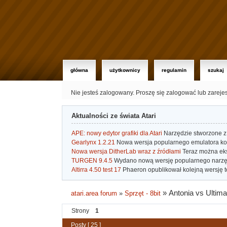
główna
użytkownicy
regulamin
szukaj
Nie jesteś zalogowany.
Proszę się zalogować lub zareje
Aktualności ze świata Atari
APE: nowy edytor grafiki dla Atari
Narzędzie stworzone z 
Gearlynx 1.2.21
Nowa wersja popularnego emulatora kons
Nowa wersja DitherLab wraz z źródłami
Teraz można eks
TURGEN 9.4.5
Wydano nową wersję popularnego narzę
Altirra 4.50 test 17
Phaeron opublikował kolejną wersję t
»
Antonia vs Ulti
atari.area forum
»
Sprzęt - 8bit
Strony
1
Posty [ 25 ]