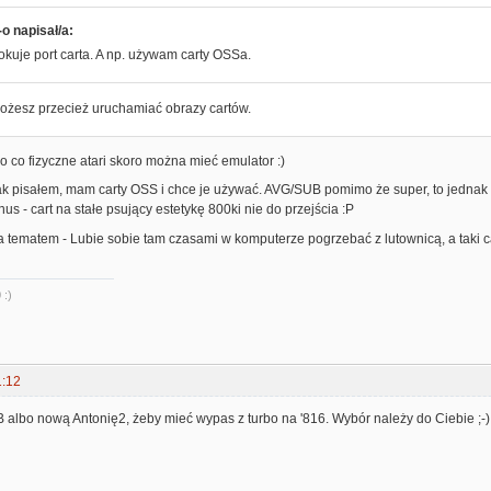
o napisał/a:
okuje port carta. A np. używam carty OSSa.
żesz przecież uruchamiać obrazy cartów.
o co fizyczne atari skoro można mieć emulator :)
ak pisałem, mam carty OSS i chce je używać. AVG/SUB pomimo że super, to jednak 
nus - cart na stałe psujący estetykę 800ki nie do przejścia :P
 tematem - Lubie sobie tam czasami w komputerze pogrzebać z lutownicą, a taki c
 :)
1:12
 albo nową Antonię2, żeby mieć wypas z turbo na '816. Wybór należy do Ciebie ;-)