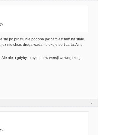
b?
 się po prostu nie podoba jak cart jest tam na stałe.
już nie chce. druga wada - blokuje port carta. A np.
Ale nie :) gdyby to było np. w wersji wewnętrznej -
5
b?