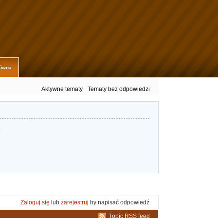
łówna
Aktywne tematy
Tematy bez odpowiedzi
.
Zaloguj się
lub
zarejestruj
by napisać odpowiedź
Topic RSS feed