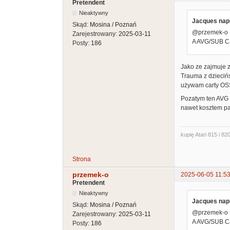
Pretendent
Nieaktywny
Jacques napi
Skąd:
Mosina / Poznań
@przemek-o
Zarejestrowany:
2025-03-11
A AVG/SUB Ca
Posty:
186
Jako ze zajmuje z
Trauma z dziecińs
używam carty OS
Pozatym ten AVG w
nawet kosztem pa
kupię Atari 815 i 820
Strona
przemek-o
2025-06-05 11:53
Pretendent
Nieaktywny
Jacques napi
Skąd:
Mosina / Poznań
@przemek-o
Zarejestrowany:
2025-03-11
A AVG/SUB Ca
Posty:
186