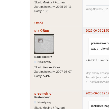
Skąd:
Mosina / Poznań
Zarejestrowany:
2025-03-11
kupię Atari 815 i 820
Posty:
186
Strona
uicr0Bee
2025-06-05 21:5
przemek-o na
wada - blokuj
Nadkasetarz
Z AVG/SUB możesz
Nieaktywny
Skąd:
Zielona Góra
Zarejestrowany:
2007-05-07
Moje skany czasopi
Posty:
5,497
Potrzebujesz dyski
<-- Kontakt prywat
przemek-o
2025-06-05 22:1
Pretendent
Nieaktywny
uicr0Bee nap
Skąd:
Mosina / Poznań