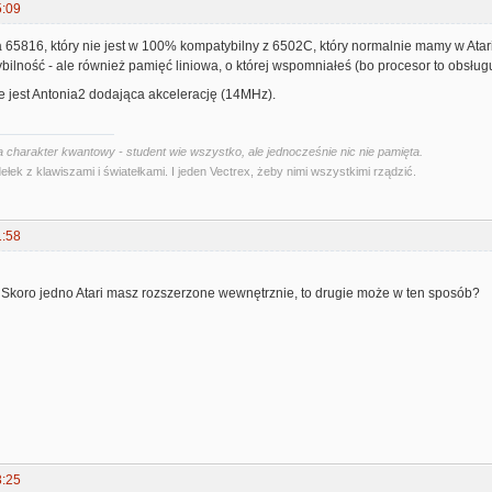
5:09
 65816, który nie jest w 100% kompatybilny z 6502C, który normalnie mamy w Atari
ilność - ale również pamięć liniowa, o której wspomniałeś (bo procesor to obsługuj
e jest Antonia2 dodająca akcelerację (14MHz).
 charakter kwantowy - student wie wszystko, ale jednocześnie nic nie pamięta.
ełek z klawiszami i światełkami. I jeden Vectrex, żeby nimi wszystkimi rządzić.
1:58
Skoro jedno Atari masz rozszerzone wewnętrznie, to drugie może w ten sposób?
3:25