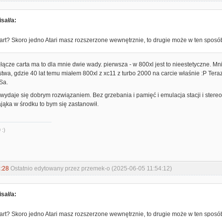
sał/a:
rt? Skoro jedno Atari masz rozszerzone wewnętrznie, to drugie może w ten sposó
łącze carta ma to dla mnie dwie wady. pierwsza - w 800xl jest to nieestetyczne. Mnie
twa, gdzie 40 lat temu miałem 800xl z xc11 z turbo 2000 na carcie właśnie :P Teraz 
Sa.
ydaje się dobrym rozwiązaniem. Bez grzebania i pamięć i emulacja stacji i stereo. 
jąka w środku to bym się zastanowił.
 :)
:28
Ostatnio edytowany przez przemek-o (2025-06-05 11:54:12)
sał/a:
rt? Skoro jedno Atari masz rozszerzone wewnętrznie, to drugie może w ten sposó