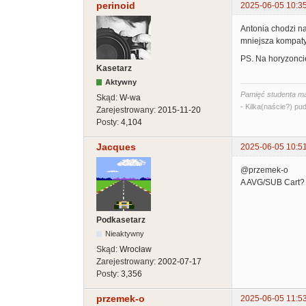
perinoid
2025-06-05 10:3
Antonia chodzi na
mniejsza kompatyb
PS. Na horyzonci
Kasetarz
Aktywny
Pamięć studenta ma
Skąd:
W-wa
- Kilka(naście?) pud
Zarejestrowany:
2015-11-20
Posty:
4,104
Jacques
2025-06-05 10:5
@przemek-o
A AVG/SUB Cart? 
Podkasetarz
Nieaktywny
Skąd:
Wrocław
Zarejestrowany:
2002-07-17
Posty:
3,356
przemek-o
2025-06-05 11:5