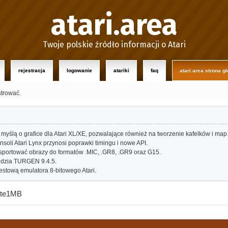
atari.area
Twoje polskie źródło informacji o Atari
rejestracja
logowanie
atariki
faq
atari.area strona g
strować.
myślą o grafice dla Atari XL/XE, pozwalające również na tworzenie kafelków i map
oli Atari Lynx przynosi poprawki timingu i nowe API.
portować obrazy do formatów .MIC, .GR8, .GR9 oraz G15.
dzia TURGEN 9.4.5.
estową emulatora 8-bitowego Atari.
mate1MB