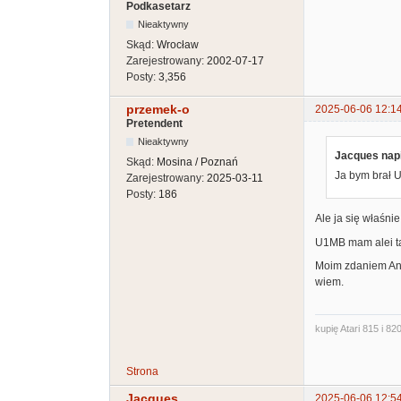
Podkasetarz
Nieaktywny
Skąd:
Wrocław
Zarejestrowany:
2002-07-17
Posty:
3,356
przemek-o
2025-06-06 12:1
Pretendent
Nieaktywny
Jacques napi
Skąd:
Mosina / Poznań
Ja bym brał U
Zarejestrowany:
2025-03-11
Posty:
186
Ale ja się właśnie
U1MB mam alei ta
Moim zdaniem Ant
wiem.
kupię Atari 815 i 820
Strona
Jacques
2025-06-06 12:5