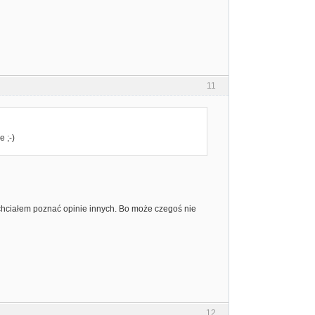
11
 ;-)
chciałem poznać opinie innych. Bo może czegoś nie
12