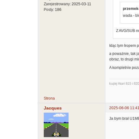
Zarejestrowany:
2025-03-11
przemek-
Posty:
186
wada - bl
Z AVG/SUB mo
Idąc tym tropem p
a poważnie, tak j
obraz, to drugi mi
A kompletnie poza
kupię Atari 815 i 820
Strona
Jacques
2025-06-06 11:4
Ja bym brał U1MB