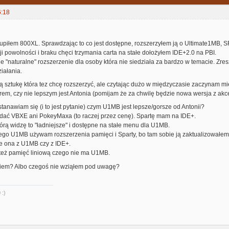
6:18
kupiłem 800XL. Sprawdzając to co jest dostępne, rozszerzyłem ją o Ultimate1MB,
ji powolności i braku chęci trzymania carta na stałe dołożyłem IDE+2.0 na PBI.
ie "naturalne" rozszerzenie dla osoby która nie siedziała za bardzo w temacie. Z
iałania.
ą sztukę która tez chcę rozszerzyć, ale czytając dużo w międzyczasie zaczynam mi
em, czy nie lepszym jest Antonia (pomijam że za chwilę będzie nowa wersja z akc
anawiam się (i to jest pytanie) czym U1MB jest lepsze/gorsze od Antonii?
adać VBXE ani PokeyMaxa (to raczej przez cenę). Spartę mam na IDE+.
órą widzę to "ładniejsze" i dostępne na stałe menu dla U1MB.
łego U1MB używam rozszerzenia pamięci i Sparty, bo tam sobie ją zaktualizowałem 
ie ona z U1MB czy z IDE+.
 też pamięć liniową czego nie ma U1MB.
iem? Albo czegoś nie wziąłem pod uwagę?
 :)