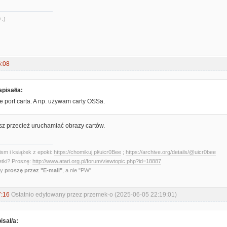
 :)
6:08
pisał/a:
e port carta. A np. używam carty OSSa.
 przecież uruchamiać obrazy cartów.
sm i książek z epoki:
https://chomikuj.pl/uicr0Bee
;
https://archive.org/details/@uicr0bee
etki? Proszę:
http://www.atari.org.pl/forum/viewtopic.php?id=18887
ny
proszę przez "E-mail"
, a nie "PW".
7:16
Ostatnio edytowany przez przemek-o (2025-06-05 22:19:01)
isał/a: