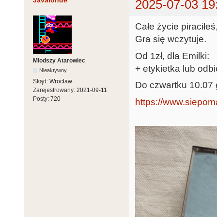
Javalonde
2025-07-03 19
Całe życie piraciłe
Gra się wczytuje.
Od 1zł, dla Emilki:
Młodszy Atarowiec
+ etykietka lub odbi
Nieaktywny
Skąd:
Wrocław
Do czwartku 10.07 
Zarejestrowany:
2021-09-11
Posty:
720
https://www.siepoma