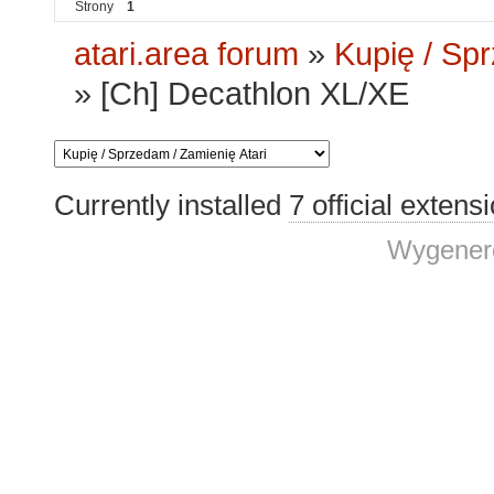
Strony
1
atari.area forum
»
Kupię / Sp
»
[Ch] Decathlon XL/XE
Currently installed
7 official extens
Wygenero