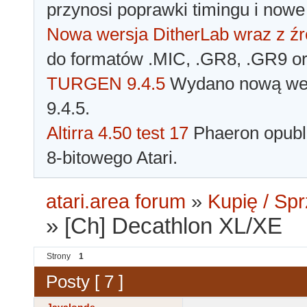
przynosi poprawki timingu i nowe
Nowa wersja DitherLab wraz z źr
do formatów .MIC, .GR8, .GR9 o
TURGEN 9.4.5
Wydano nową wer
9.4.5.
Altirra 4.50 test 17
Phaeron opubli
8-bitowego Atari.
atari.area forum
»
Kupię / Sp
»
[Ch] Decathlon XL/XE
Strony
1
Posty [ 7 ]