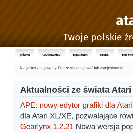
at
Twoje polskie źr
główna
użytkownicy
regulamin
szukaj
rejestr
Nie jesteś zalogowany.
Proszę się zalogować lub zarejestrować.
Aktualności ze świata Atari
APE: nowy edytor grafiki dla Atari
dla Atari XL/XE, pozwalające rów
Gearlynx 1.2.21
Nowa wersja popu