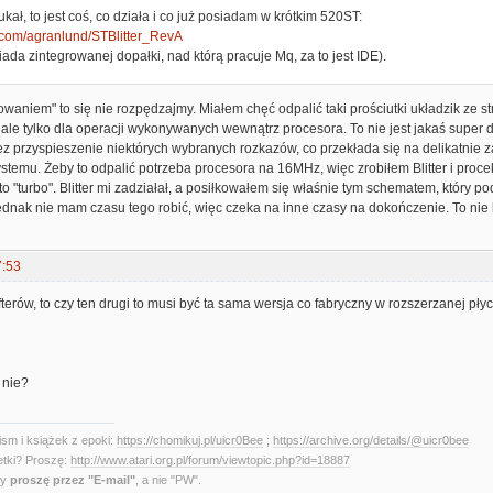
ukał, to jest coś, co działa i co już posiadam w krótkim 520ST:
b.com/agranlund/STBlitter_RevA
iada zintegrowanej dopałki, nad którą pracuje Mq, za to jest IDE).
waniem" to się nie rozpędzajmy. Miałem chęć odpalić taki prościutki układzik ze s
e tylko dla operacji wykonywanych wewnątrz procesora. To nie jest jakaś super d
z przyspieszenie niektórych wybranych rozkazów, co przekłada się na delikatnie 
stemu. Żeby to odpalić potrzeba procesora na 16MHz, więc zrobiłem Blitter i pro
 to "turbo". Blitter mi zadziałał, a posiłkowałem się właśnie tym schematem, który p
dnak nie mam czasu tego robić, więc czeka na inne czasy na dokończenie. To nie b
7:53
fterów, to czy ten drugi to musi być ta sama wersja co fabryczny w rozszerzanej pły
 nie?
sm i książek z epoki:
https://chomikuj.pl/uicr0Bee
;
https://archive.org/details/@uicr0bee
etki? Proszę:
http://www.atari.org.pl/forum/viewtopic.php?id=18887
ny
proszę przez "E-mail"
, a nie "PW".