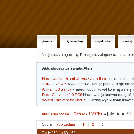
główna
użytkownicy
regulamin
szukaj
Nie jesteś zalogowany.
Proszę się zalogować lub zareje
Aktualności ze świata Atari
Nowa wersja DitherLab wraz z źródłami
Teraz można eks
TURGEN 9.4.5
Wydano nową wersję popularnego narzę
Altirra 4.50 test 17
Phaeron opublikował kolejną wersję t
RastaConverter 1.0 RC8
Nowa wersja konwertera grafiki 
Wyniki Silly Venture 2k26 SE
Poznaj wyniki konkursów gd
»
[gfx] Atari S
atari.area forum
»
Sprzęt - 16/32bit
Strony
Poprzednia
1
2
3
Posty [ 51 do 63 z 63 ]