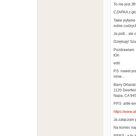
To nie jest J
CZAPKA z gł
Takie pytanie
sobie cudzych
Ja prdl... ale 
Dziękuję! Szu
Pozdrawiam
tOri
edit:
P.S. nawet pi
mnie...
Barry Orland
1120 Deerfiel
Napa, CA 94
P.P.S artik-w
https://www.a
Ja załączam p
Na koniec nap
P.P.P.S - a to