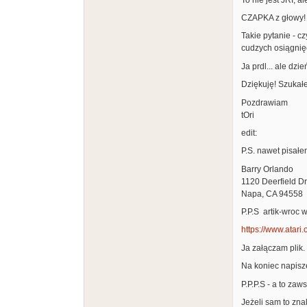
CZAPKA z głowy!
Takie pytanie - c
cudzych osiągnięć
Ja prdl... ale dzień
Dziękuję! Szukałe
Pozdrawiam
tOri
edit:
P.S. nawet pisałe
Barry Orlando
1120 Deerfield Dr
Napa, CA 94558
P.P.S artik-wroc 
https://www.atari
Ja załączam plik.
Na koniec napiszę
P.P.P.S - a to zaw
Jeżeli sam to zna