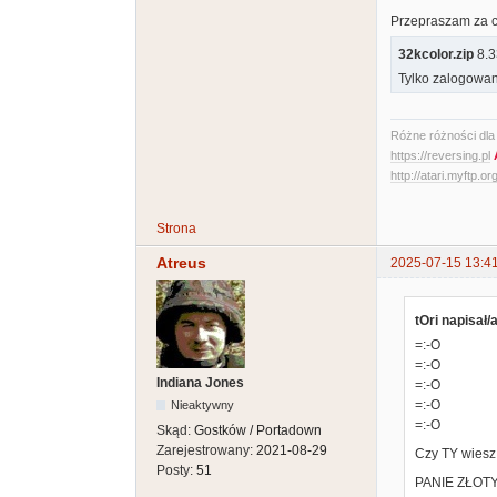
Przepraszam za ch
32kcolor.zip
8.3
Tylko zalogowan
Różne różności dla A
https://reversing.pl
http://atari.myftp.or
Strona
Atreus
2025-07-15 13:4
tOri napisał/a
=:-O
=:-O
Indiana Jones
=:-O
=:-O
Nieaktywny
=:-O
Skąd:
Gostków / Portadown
Zarejestrowany:
2021-08-29
Czy TY wiesz
Posty:
51
PANIE ZŁOTY! 