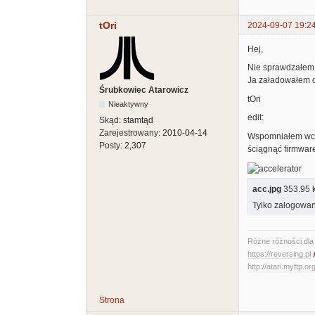
tOri
2024-09-07 19:2
Hej,
Nie sprawdzałem, 
Ja załadowałem d
Śrubkowiec Atarowicz
tOri
Nieaktywny
edit:
Skąd:
stamtąd
Zarejestrowany:
2010-04-14
Wspomniałem wcze
Posty:
2,307
ściągnąć firmware
acc.jpg
353.95 kb
Tylko zalogowan
Różne różności dla A
https://reversing.pl
http://atari.myftp.or
Strona