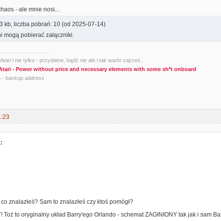
aos - ale mnie nosi...
3 kb, liczba pobrań: 10 (od 2025-07-14)
i mogą pobierać załączniki.
tari i nie tylko - przydatne, bądź nie ale i tak warto zajrzeć...
Atari - Power without price and necessary elements with some sh*t onboard
g
- backup address
1:23
:
 co znalazłeś? Sam to znalazłeś czy ktoś pomógł?
Toż to oryginalny układ Barry'ego Orlando - schemat ZAGINIONY tak jak i sam Barr