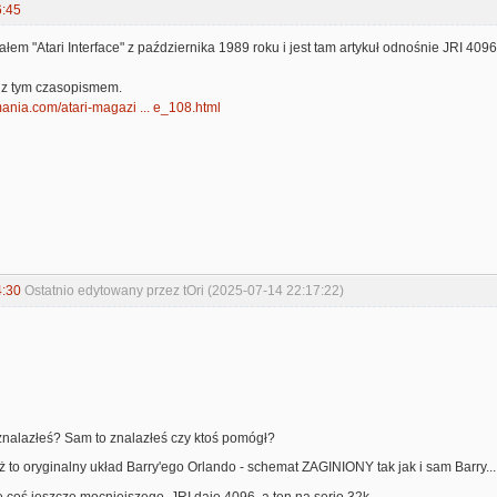
6:45
łem "Atari Interface" z października 1989 roku i jest tam artykuł odnośnie JRI 409
y z tym czasopismem.
mania.com/atari-magazi ... e_108.html
4:30
Ostatnio edytowany przez tOri (2025-07-14 22:17:22)
znalazłeś? Sam to znalazłeś czy ktoś pomógł?
to oryginalny układ Barry'ego Orlando - schemat ZAGINIONY tak jak i sam Barry...
le coś jeszcze mocniejszego. JRI daje 4096, a ten na serio 32k.