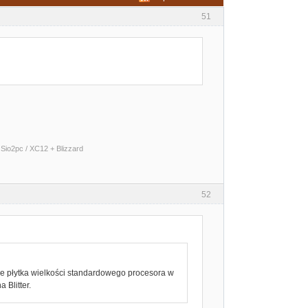
51
Sio2pc / XC12 + Blizzard
52
nie płytka wielkości standardowego procesora w
 Blitter.