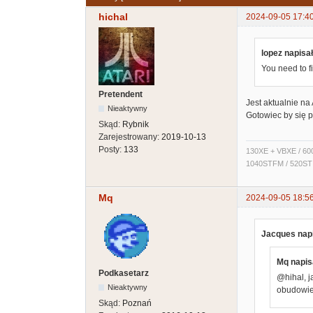
hichal
2024-09-05 17:4
lopez napisał
You need to f
Pretendent
Jest aktualnie na 
Nieaktywny
Gotowiec by się p
Skąd:
Rybnik
Zarejestrowany:
2019-10-13
Posty:
133
130XE + VBXE / 600
1040STFM / 520ST
Mq
2024-09-05 18:5
Jacques napi
Mq napisa
Podkasetarz
@hihal, j
Nieaktywny
obudowie 
Skąd:
Poznań