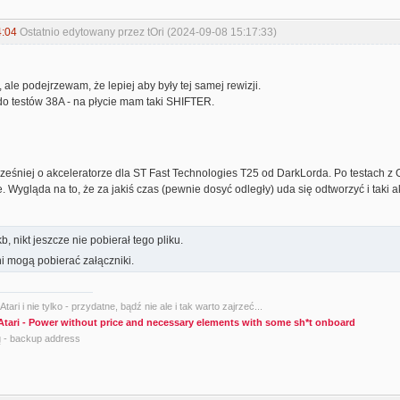
4:04
Ostatnio edytowany przez tOri (2024-09-08 15:17:33)
ale podejrzewam, że lepiej aby były tej samej rewizji.
o testów 38A - na płycie mam taki SHIFTER.
śniej o akceleratorze dla ST Fast Technologies T25 od DarkLorda. Po testach z 
. Wygląda na to, że za jakiś czas (pewnie dosyć odległy) uda się odtworzyć i taki a
, nikt jeszcze nie pobierał tego pliku.
i mogą pobierać załączniki.
tari i nie tylko - przydatne, bądź nie ale i tak warto zajrzeć...
Atari - Power without price and necessary elements with some sh*t onboard
g
- backup address