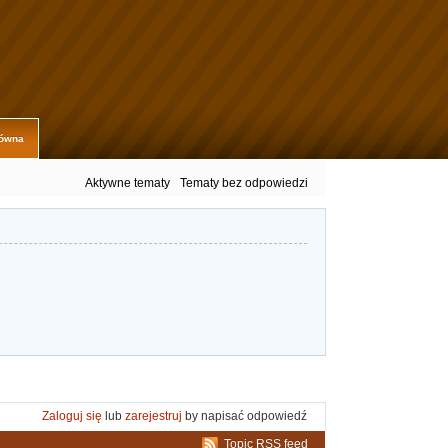
łówna
Aktywne tematy
Tematy bez odpowiedzi
Zaloguj się
lub
zarejestruj
by napisać odpowiedź
Topic RSS feed