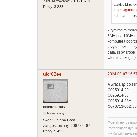
Zarejestrowany:
2016-10-13
Jakby ktoś sz
Posty:
3,233
https://githu
(choć nie pos
Z tym moim "praco
8MHz na 16MHz, al
komputera poprze
przyspieszenie sy
gala, żeby zrobić
wiem dlaczego, je
uicr0Bee
2024-09-07 16:5
A wracając do szi
C025914-20
C025914-38
C025914-38A
C070713-002, co
Nadkasetarz
Nieaktywny
Skąd:
Zielona Góra
Moje skany czasopi
Zarejestrowany:
2007-05-07
Potrzebujesz dyski
Posty:
5,495
<-- Kontakt prywat