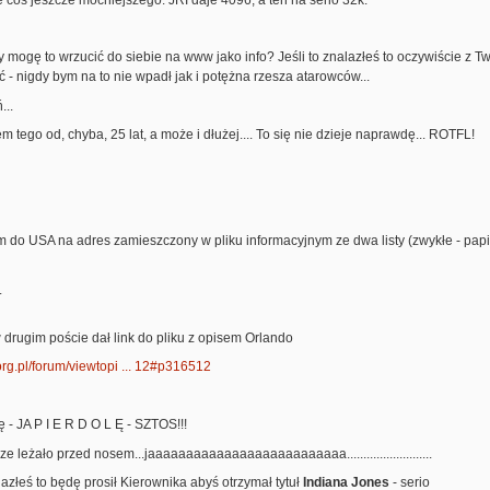
zy mogę to wrzucić do siebie na www jako info? Jeśli to znalazłeś to oczywiście z
 - nigdy bym na to nie wpadł jak i potężna rzesza atarowców...
...
m tego od, chyba, 25 lat, a może i dłużej.... To się nie dzieje naprawdę... ROTFL!
m do USA na adres zamieszczony w pliku informacyjnym ze dwa listy (zwykłe - papi
.
w drugim poście dał link do pliku z opisem Orlando
.org.pl/forum/viewtopi ... 12#p316512
 - JA P I E R D O L Ę - SZTOS!!!
sze leżało przed nosem...jaaaaaaaaaaaaaaaaaaaaaaaaaa..........................
lazłeś to będę prosił Kierownika abyś otrzymał tytuł
Indiana Jones
- serio