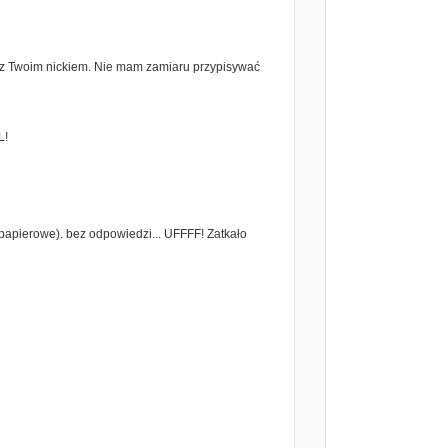
ie z Twoim nickiem. Nie mam zamiaru przypisywać
L!
 papierowe). bez odpowiedzi... UFFFF! Zatkało