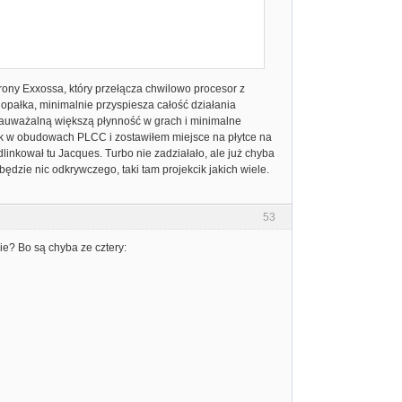
trony Exxossa, który przełącza chwilowo procesor z
opałka, minimalnie przyspiesza całość działania
zauważalną większą płynność w grach i minimalne
cek w obudowach PLCC i zostawiłem miejsce na płytce na
odlinkował tu Jacques. Turbo nie zadziałało, ale już chyba
ędzie nic odkrywczego, taki tam projekcik jakich wiele.
53
cie? Bo są chyba ze cztery: