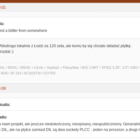
0:01
/a:
ind a blitter from somewhere
Alledrogo lokalnie z Łodzi za 120 zeta, ale komu by się chciało składać płytkę.
rzydał ;)
XL / 800XL / 800XE + U1mb + Sophia2 + PokeyMax / AVG CART / XF551 5.25", 3.5"/ 1050 / 
 4GB / SF 314 / ACSI2STM / GOTEK
6:08
sał/a:
ł/a:
a mam projekt, ale jeszcze niedokończony, nieopisany, nieupubliczniony. General
DIL, ale na płytce zamiast DIL są dwa sockety PLCC - jeden na procesor, a drugi na