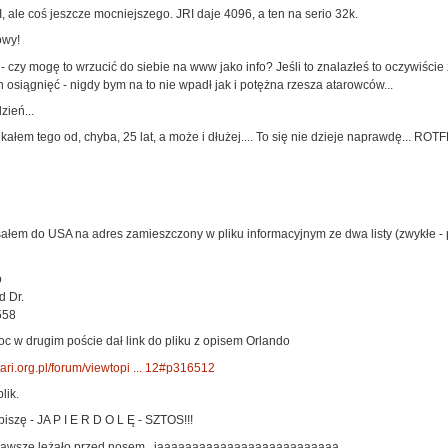
RI, ale coś jeszcze mocniejszego. JRI daje 4096, a ten na serio 32k.
owy!
 - czy mogę to wrzucić do siebie na www jako info? Jeśli to znalazłeś to oczywiśc
 osiągnięć - nigdy bym na to nie wpadł jak i potężna rzesza atarowców...
dzień...
kałem tego od, chyba, 25 lat, a może i dłużej.... To się nie dzieje naprawdę... ROTF
sałem do USA na adres zamieszczony w pliku informacyjnym ze dwa listy (zwykłe -
o
d Dr.
558
roc w drugim poście dał link do pliku z opisem Orlando
tari.org.pl/forum/viewtopi ... 12#p316512
lik.
iszę - JA P I E R D O L Ę - SZTOS!!!
 zawsze leżało przed nosem...jaaaaaaaaaaaaaaaaaaaaaaaaaa..........................