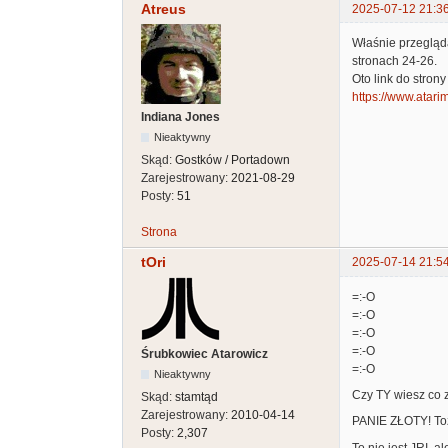
Atreus
2025-07-12 21:3
Właśnie przegląda
stronach 24-26.
Oto link do stron
https://www.atari
Indiana Jones
Nieaktywny
Skąd:
Gostków / Portadown
Zarejestrowany:
2021-08-29
Posty:
51
Strona
tOri
2025-07-14 21:5
=:-O
=:-O
=:-O
=:-O
Śrubkowiec Atarowicz
=:-O
Nieaktywny
Czy TY wiesz co 
Skąd:
stamtąd
Zarejestrowany:
2010-04-14
PANIE ZŁOTY! Toż 
Posty:
2,307
To nie jest JRI, a