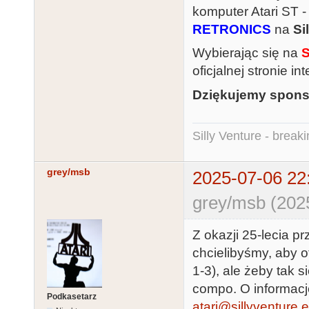
komputer Atari ST 
RETRONICS
na
Si
Wybierając się na
oficjalnej stronie in
Dziękujemy spons
Silly Venture - break
grey/msb
2025-07-06 22
grey/msb (202
Z okazji 25-lecia p
chcielibyśmy, aby 
1-3), ale żeby tak 
compo. O informacj
Podkasetarz
atari@sillyventure.