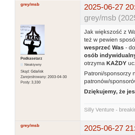
grey/msb
2025-06-27 20
grey/msb (202
Jak większość z W
też w pewien spos
wesprzeć Was
- d
osób indywidualn
Podkasetarz
otrzyma
KAŻDY
uc
Nieaktywny
Skąd:
Gdańsk
Patroni/sponsorzy 
Zarejestrowany:
2003-04-30
patronów/sponsoró
Posty:
3,330
Dziękujemy, że jes
Silly Venture - break
grey/msb
2025-06-27 21