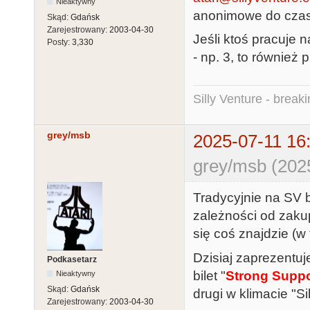
Nieaktywny
anonimowe do cza
Skąd:
Gdańsk
Zarejestrowany:
2003-04-30
Jeśli ktoś pracuje
Posty:
3,330
- np. 3, to również p
Silly Venture - break
grey/msb
2025-07-11 16
grey/msb (202
Tradycyjnie na SV 
zależności od zaku
się coś znajdzie (
Dzisiaj zaprezentu
Podkasetarz
bilet "
Strong Suppo
Nieaktywny
Skąd:
Gdańsk
drugi w klimacie "Sil
Zarejestrowany:
2003-04-30