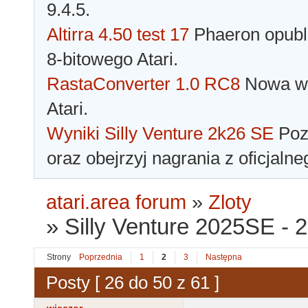
9.4.5.
Altirra 4.50 test 17
Phaeron opubli
8-bitowego Atari.
RastaConverter 1.0 RC8
Nowa wer
Atari.
Wyniki Silly Venture 2k26 SE
Pozn
oraz obejrzyj nagrania z oficjaln
atari.area forum
»
Zloty
»
Silly Venture 2025SE - 2
Strony
Poprzednia
1
2
3
Następna
Posty [ 26 do 50 z 61 ]