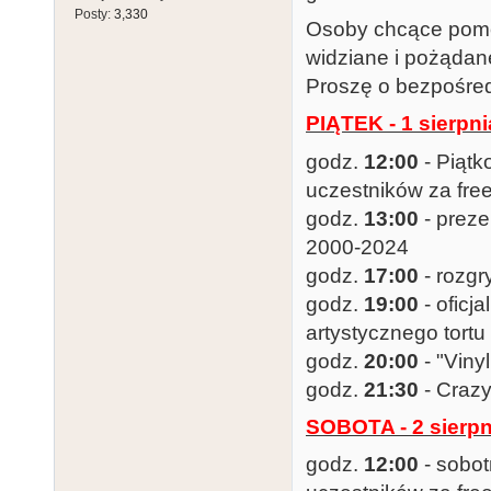
Posty:
3,330
Osoby chcące pomóc
widziane i pożądan
Proszę o bezpośred
PIĄTEK - 1 sierpni
godz.
12:00
- Piątk
uczestników za free
godz.
13:00
- preze
2000-2024
godz.
17:00
- rozgr
godz.
19:00
- oficj
artystycznego tortu
godz.
20:00
- "Viny
godz.
21:30
- Craz
SOBOTA - 2 sierpn
godz.
12:00
- sobot