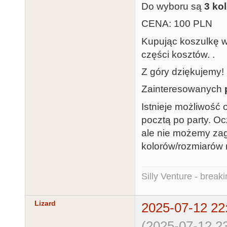
Do wyboru są
3 ko
CENA: 100 PLN
Kupując koszulkę w
części kosztów. .
Z góry dziękujemy!
Zainteresowanych
Istnieje możliwość
pocztą po party. O
ale nie możemy za
kolorów/rozmiarów n
Silly Venture - break
Lizard
2025-07-12 22
(2025-07-12 23