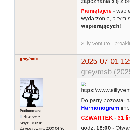
zapoznania się z o
Pamiętajcie
- wspi
wydarzenie, a tym
wspierających
!
Silly Venture - break
grey/msb
2025-07-01 12
grey/msb (202
Do party pozostał 
Harmonogram
imp
Podkasetarz
CZWARTEK - 31 li
Nieaktywny
Skąd:
Gdańsk
godz.
18:00
- Otwar
Zarejestrowany:
2003-04-30