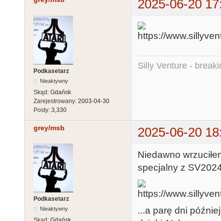
2025-06-20 17
Silly Venture - break
Podkasetarz
Nieaktywny
Skąd:
Gdańsk
Zarejestrowany:
2003-04-30
Posty:
3,330
grey/msb
2025-06-20 18
Niedawno wrzuciłem
specjalny z SV20
Podkasetarz
...a parę dni późni
Nieaktywny
Skąd:
Gdańsk