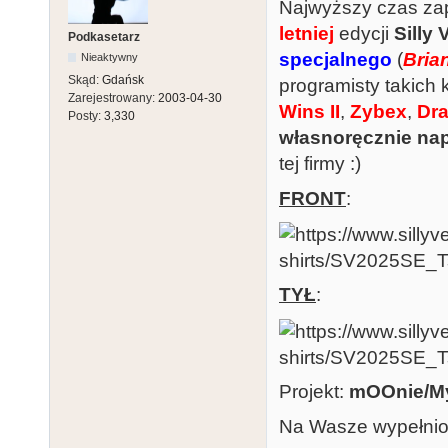
Najwyższy czas z
letniej
edycji
Silly
Podkasetarz
specjalnego
(
Bria
Nieaktywny
Skąd:
Gdańsk
programisty takich 
Zarejestrowany:
2003-04-30
Wins II
,
Zybex
,
Dr
Posty:
3,330
własnoręcznie na
tej firmy :)
FRONT
:
TYŁ
:
Projekt:
mOOnie/My
Na Wasze wypełnio