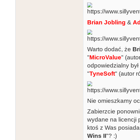
Brian Jobling
&
Ad
Warto dodać, że
Br
"
MicroValue
" (auto
odpowiedzialny był 
"
TyneSoft
" (autor 
Nie omieszkamy oc
Zabierzcie ponowni
wydane na licencji 
ktoś z Was posiada
Wins II
"? :)