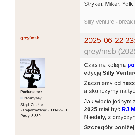
Stryker, Miker, Yolk 
Silly Venture - break
grey/msb
2025-06-22 23
grey/msb (202
Czas na kolejną
po
edycją
Silly Ventur
Zaczniemy od nie
a skończymy na ty
Podkasetarz
Nieaktywny
Jak wiecie jednym 
Skąd:
Gdańsk
2025
miał być
RJ M
Zarejestrowany:
2003-04-30
Posty:
3,330
Niestety, z przyczyn
Szczegóły poniżej