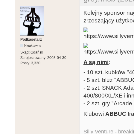
Kolejny sponsor na
zrzeszający użytk
Podkasetarz
Nieaktywny
Skąd:
Gdańsk
Zarejestrowany:
2003-04-30
A są nimi
:
Posty:
3,330
- 10 szt. kubków "
- 5 szt. bluz "ABB
- 2 szt. SNACK Adap
400/800/XL/XE i in
- 2 szt. gry "Arcad
Klubowi
ABBUC
tr
Silly Venture - break