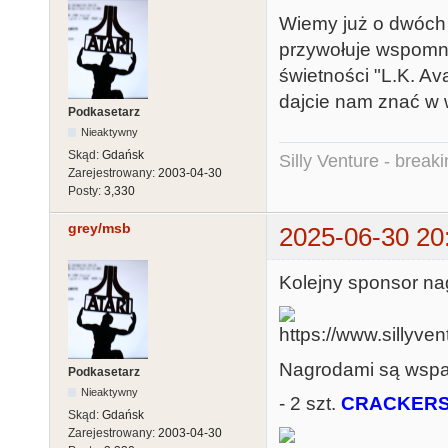
Wiemy już o dwóch 
przywołuje wspomni
świetności "L.K. Ava
dajcie nam znać w 
Podkasetarz
Nieaktywny
Skąd:
Gdańsk
Silly Venture - break
Zarejestrowany:
2003-04-30
Posty:
3,330
grey/msb
2025-06-30 20
Kolejny sponsor n
Nagrodami są wspa
Podkasetarz
Nieaktywny
- 2 szt.
CRACKERS 
Skąd:
Gdańsk
Zarejestrowany:
2003-04-30