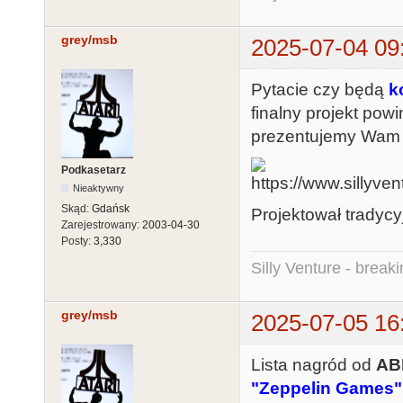
grey/msb
2025-07-04 09
Pytacie czy będą
k
finalny projekt po
prezentujemy Wam f
Podkasetarz
Nieaktywny
Skąd:
Gdańsk
Projektował tradycy
Zarejestrowany:
2003-04-30
Posty:
3,330
Silly Venture - break
grey/msb
2025-07-05 16
Lista nagród od
AB
"Zeppelin Games"