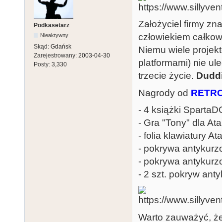
Założyciel firmy z
Podkasetarz
człowiekiem całkowi
Nieaktywny
Skąd:
Gdańsk
Niemu wiele proje
Zarejestrowany:
2003-04-30
platformami) nie ul
Posty:
3,330
trzecie życie.
Dudd
Nagrody od
RETR
- 4 książki SpartaD
- Gra "Tony" dla Ata
- folia klawiatury A
- pokrywa antykurz
- pokrywa antykurzo
- 2 szt. pokryw an
Warto zauważyć, ż