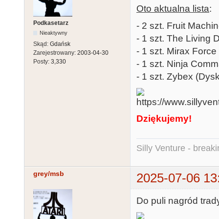
Oto aktualna lista
:
Podkasetarz
- 2 szt. Fruit Machi
Nieaktywny
- 1 szt. The Living 
Skąd:
Gdańsk
- 1 szt. Mirax Force
Zarejestrowany:
2003-04-30
Posty:
3,330
- 1 szt. Ninja Com
- 1 szt. Zybex (Dysk
Dziękujemy!
Silly Venture - break
grey/msb
2025-07-06 13
Do puli nagród trad