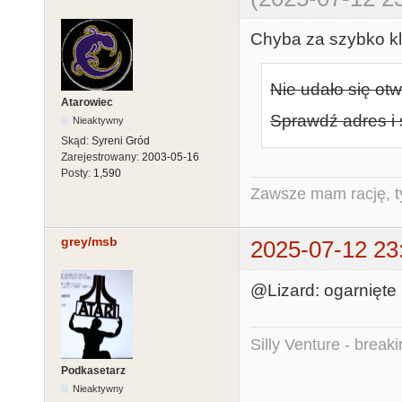
Chyba za szybko kl
Nie udało się otw
Atarowiec
Sprawdź adres i 
Nieaktywny
Skąd:
Syreni Gród
Zarejestrowany:
2003-05-16
Posty:
1,590
Zawsze mam rację, ty
grey/msb
2025-07-12 23
@Lizard: ogarnięte :
Silly Venture - break
Podkasetarz
Nieaktywny