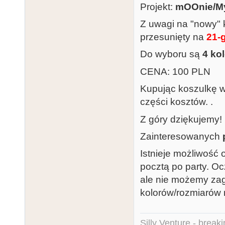
Projekt:
mOOnie/My
Z uwagi na "nowy" 
przesunięty na
21-g
Do wyboru są
4 ko
CENA: 100 PLN
Kupując koszulkę w
części kosztów. .
Z góry dziękujemy!
Zainteresowanych
Istnieje możliwość
pocztą po party. O
ale nie możemy za
kolorów/rozmiarów n
Silly Venture - break