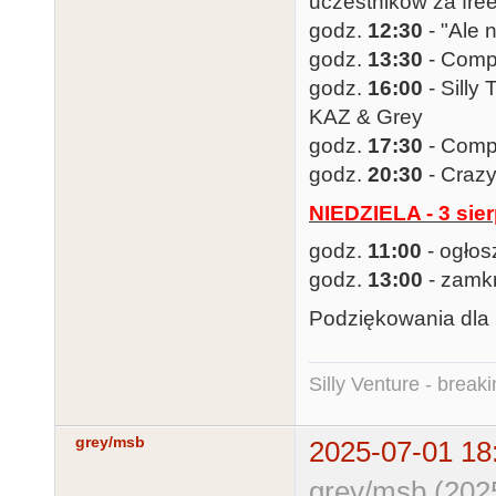
uczestników za free
godz.
12:30
- "Ale 
godz.
13:30
- Comp
godz.
16:00
- Silly
KAZ & Grey
godz.
17:30
- Comp
godz.
20:30
- Craz
NIEDZIELA - 3 sie
godz.
11:00
- ogłos
godz.
13:00
- zamk
Podziękowania dla
Silly Venture - break
grey/msb
2025-07-01 18
grey/msb (202