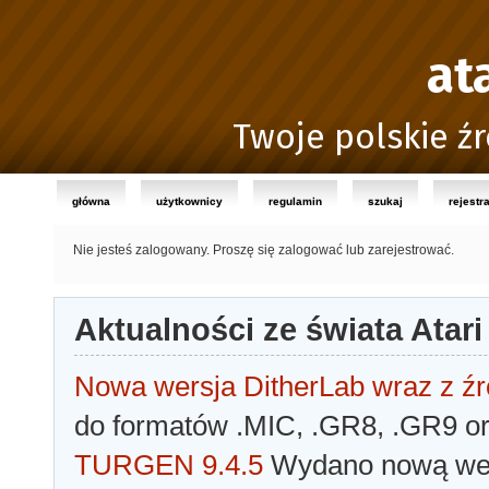
at
Twoje polskie źr
główna
użytkownicy
regulamin
szukaj
rejestr
Nie jesteś zalogowany.
Proszę się zalogować lub zarejestrować.
Aktualności ze świata Atari
Nowa wersja DitherLab wraz z źr
do formatów .MIC, .GR8, .GR9 o
TURGEN 9.4.5
Wydano nową wer