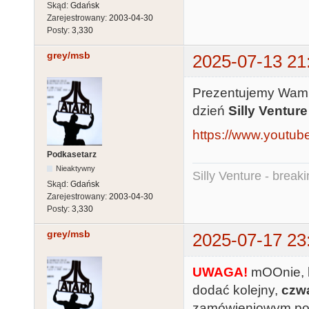
Skąd:
Gdańsk
Zarejestrowany:
2003-04-30
Posty:
3,330
grey/msb
2025-07-13 21
Prezentujemy Wam z
dzień
Silly Ventur
https://www.yout
Podkasetarz
Nieaktywny
Silly Venture - break
Skąd:
Gdańsk
Zarejestrowany:
2003-04-30
Posty:
3,330
grey/msb
2025-07-17 23
UWAGA!
mOOnie, k
dodać kolejny,
czwa
zamówieniowym poja