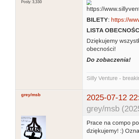
Posty:
3,330
BILETY
:
https://www
LISTA OBECNOŚC
Dziękujemy wszystkim
obecności!
Do zobaczenia!
Silly Venture - break
grey/msb
2025-07-12 22
grey/msb (202
Prace na compo powo
dziękujemy! :) Ozn