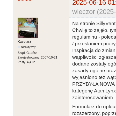
wieczor
2025-06-16 01
wieczor (2025-
Na stronie SillyVe
Chwilę to zajęło, 
regulaminu - polec
Kasetarz
/ przesłaniem pracy
Nieaktywny
Inspiracją do zmian
Skąd:
Gdańsk
wątpliwości zgłasza
Zarejestrowany:
2007-10-21
Posty:
4,412
dodane zostały ogó
zasady ogólne oraz
wyjaśniono też wątp
PRZYBYŁA NOWA KA
kategorię Atari Ly
zainteresowaniem. 
Formularz do upload
rozszerzony, popr