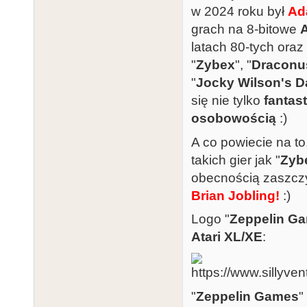
w 2024 roku był
Ad
grach na 8-bitowe
A
latach 80-tych oraz
"
Zybex
", "
Draconu
"
Jocky Wilson's D
się nie tylko
fanta
osobowością
:)
A co powiecie na to
takich gier jak "
Zyb
obecnością zaszcz
Brian Jobling!
:)
Logo "
Zeppelin G
Atari XL/XE
:
"
Zeppelin Games
"