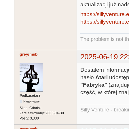
aktualizacji już na
https://sillyventure
https://sillyventure.
The problem is not th
grey/msb
2025-06-19 22
Dostałem informac
hasło
Atari
udostęp
"Fabryka"
(znajduj
część, w której zn
Podkasetarz
Nieaktywny
Skąd:
Gdańsk
Silly Venture - break
Zarejestrowany:
2003-04-30
Posty:
3,330
grey/msb