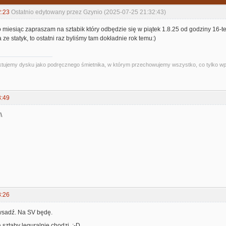
2:23
Ostatnio edytowany przez Gzynio (2025-07-25 21:32:43)
o miesiąc zapraszam na sztabik który odbędzie się w piątek 1.8.25 od godziny 16-t
 ze statyk, to ostatni raz byliśmy tam dokładnie rok temu:)
 traktujemy dysku jako podręcznego śmietnika, w którym przechowujemy wszystko, co tylko 
8:49
\
8:26
 wsadź. Na SV będę.
 sztaby leguralnie chodzi. :-D