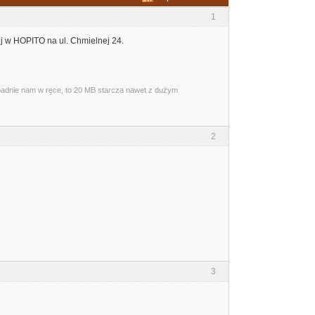
1
ej w HOPITO na ul. Chmielnej 24.
wpadnie nam w ręce, to 20 MB starcza nawet z dużym
2
3