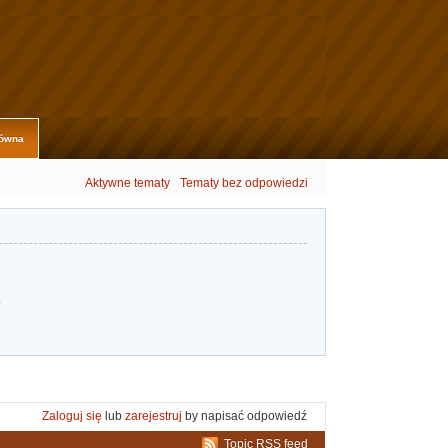
łówna
Aktywne tematy
Tematy bez odpowiedzi
.
Zaloguj się
lub
zarejestruj
by napisać odpowiedź
Topic RSS feed