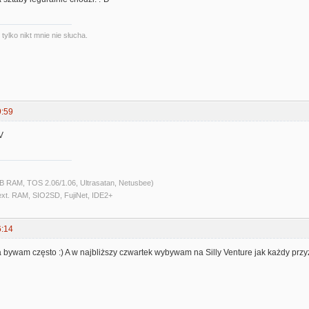
ylko nikt mnie nie słucha.
9:59
V
B RAM, TOS 2.06/1.06, Ultrasatan, Netusbee)
ext. RAM, SIO2SD, FujiNet, IDE2+
6:14
 Ja bywam często :) A w najbliższy czwartek wybywam na Silly Venture jak każdy przy