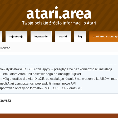
atari.area
Twoje polskie źródło informacji o Atari
rejestracja
logowanie
atariki
faq
atari.area strona g
strować.
w dyskietek ATR i XFD działający w przeglądarce bez konieczności instalacji.
- emulatora Atari 8-bit nastawionego na obsługę FujiNet.
myślą o grafice dla Atari XL/XE, pozwalające również na tworzenie kafelków i map
oli Atari Lynx przynosi poprawki timingu i nowe API.
portować obrazy do formatów .MIC, .GR8, .GR9 oraz G15.
zawski