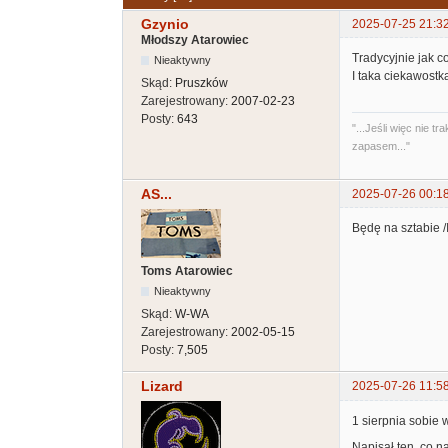
Gzynio
2025-07-25 21:3
Młodszy Atarowiec
Tradycyjnie jak c
Nieaktywny
I taka ciekawostka
Skąd:
Pruszków
Zarejestrowany:
2007-02-23
Posty:
643
"...Jeśli więc nie
zapasem..."
AS...
2025-07-26 00:1
Będę na sztabie /I
Toms Atarowiec
Nieaktywny
Skąd:
W-WA
Zarejestrowany:
2002-05-15
Posty:
7,505
Lizard
2025-07-26 11:5
1 sierpnia sobie
Napisał ten, co na