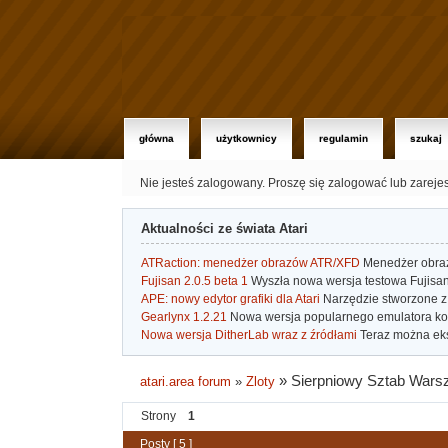
główna
użytkownicy
regulamin
szukaj
Nie jesteś zalogowany.
Proszę się zalogować lub zareje
Aktualności ze świata Atari
ATRaction: menedżer obrazów ATR/XFD
Menedżer obrazó
Fujisan 2.0.5 beta 1
Wyszła nowa wersja testowa Fujisan 
APE: nowy edytor grafiki dla Atari
Narzędzie stworzone z 
Gearlynx 1.2.21
Nowa wersja popularnego emulatora kons
Nowa wersja DitherLab wraz z źródłami
Teraz można eks
»
Sierpniowy Sztab Wars
atari.area forum
»
Zloty
Strony
1
Posty [ 5 ]