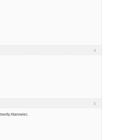
4
5
zwoity Atarowiec.