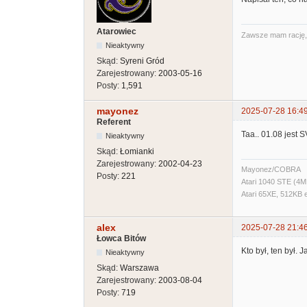
Atarowiec
Zawsze mam rację, t
Nieaktywny
Skąd:
Syreni Gród
Zarejestrowany:
2003-05-16
Posty:
1,591
mayonez
2025-07-28 16:4
Referent
Taa.. 01.08 jest S
Nieaktywny
Skąd:
Łomianki
Zarejestrowany:
2002-04-23
Mayonez/COBRA
Posty:
221
Atari 1040 STE (4M
Atari 65XE, 512KB 
alex
2025-07-28 21:4
Łowca Bitów
Kto był, ten był.
Nieaktywny
Skąd:
Warszawa
Zarejestrowany:
2003-08-04
Posty:
719