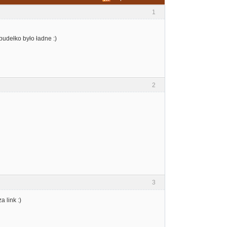
1
udełko było ładne :)
2
3
a link :)