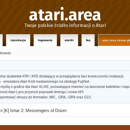
atari.area
Twoje polskie źródło informacji o Atari
rejestracja
logowanie
atariki
faq
atari.area strona g
strować.
w dyskietek ATR i XFD działający w przeglądarce bez konieczności instalacji.
- emulatora Atari 8-bit nastawionego na obsługę FujiNet.
myślą o grafice dla Atari XL/XE, pozwalające również na tworzenie kafelków i map
oli Atari Lynx przynosi poprawki timingu i nowe API.
portować obrazy do formatów .MIC, .GR8, .GR9 oraz G15.
»
[K] Ishar 2: Messengers of Doom