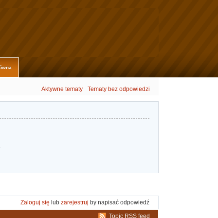
łówna
Aktywne tematy
Tematy bez odpowiedzi
.
Zaloguj się
lub
zarejestruj
by napisać odpowiedź
Topic RSS feed