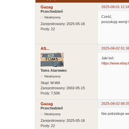
Gazag
2025-08-01 12:3
Przechodzień
Cześć,
Nieaktywny
poszukuję wersji 
Zarejestrowany:
2025-05-16
Posty:
22
AS...
2025-08-02 01:3
Jaki leń:
https://www.ebay
Toms Atarowiec
Nieaktywny
Skąd:
W-WA
Zarejestrowany:
2002-05-15
Posty:
7,506
Gazag
2025-08-02 08:3
Przechodzień
Nie potrzebuje wer
Nieaktywny
Zarejestrowany:
2025-05-16
Posty:
22