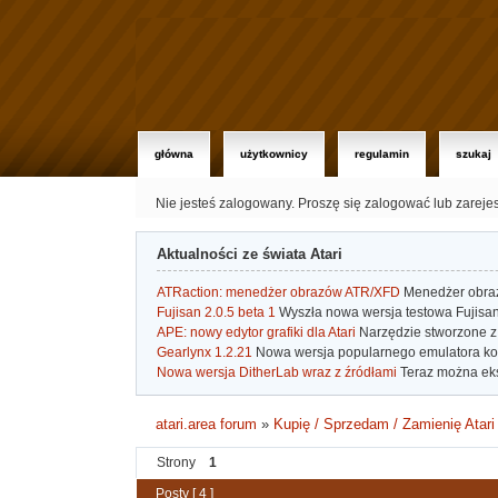
główna
użytkownicy
regulamin
szukaj
Nie jesteś zalogowany.
Proszę się zalogować lub zareje
Aktualności ze świata Atari
ATRaction: menedżer obrazów ATR/XFD
Menedżer obrazó
Fujisan 2.0.5 beta 1
Wyszła nowa wersja testowa Fujisan 
APE: nowy edytor grafiki dla Atari
Narzędzie stworzone z 
Gearlynx 1.2.21
Nowa wersja popularnego emulatora kons
Nowa wersja DitherLab wraz z źródłami
Teraz można eks
atari.area forum
»
Kupię / Sprzedam / Zamienię Atari
Strony
1
Posty [ 4 ]