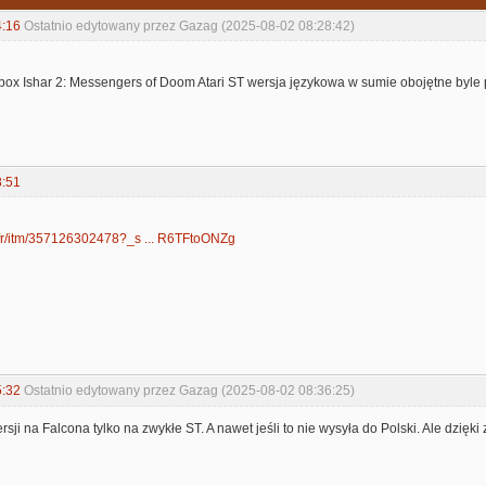
4:16
Ostatnio edytowany przez Gazag (2025-08-02 08:28:42)
box Ishar 2: Messengers of Doom Atari ST wersja językowa w sumie obojętne byle p
8:51
.fr/itm/357126302478?_s ... R6TFtoONZg
5:32
Ostatnio edytowany przez Gazag (2025-08-02 08:36:25)
sji na Falcona tylko na zwykłe ST. A nawet jeśli to nie wysyła do Polski. Ale dzięki z