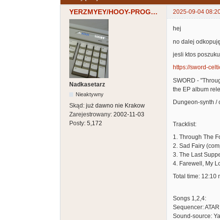
YERZMYEY/HOOY-PROGRAM
2025-09-04 08:2
hej
no dalej odkopuję
jesli ktos poszuk
https://sword-cel
SWORD - "Throug
Nadkasetarz
the EP album rel
Nieaktywny
Dungeon-synth / ce
Skąd:
już dawno nie Krakow
Zarejestrowany:
2002-11-03
Posty:
5,172
Tracklist:
1. Through The F
2. Sad Fairy (com
3. The Last Suppe
4. Farewell, My L
Total time: 12:10 
Songs 1,2,4:
Sequencer: ATAR
Sound-source: Y