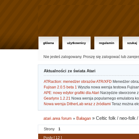
główna
użytkownicy
regulamin
szukaj
Nie jesteś zalogowany.
Proszę się zalogować lub zareje
Aktualności ze świata Atari
ATRaction: menedżer obrazów ATR/XFD
Menedżer obrazó
Fujisan 2.0.5 beta 1
Wyszła nowa wersja testowa Fujisan 
APE: nowy edytor grafiki dla Atari
Narzędzie stworzone z 
Gearlynx 1.2.21
Nowa wersja popularnego emulatora kons
Nowa wersja DitherLab wraz z źródłami
Teraz można eks
»
Celtic folk / neo-fol
atari.area forum
»
Bałagan
Strony
1
Posty [ 12 ]