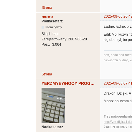
Strona
mono
2025-09-05 20:4
Podkasetarz
Ładne, ładne, prz
Nieaktywny
Skąd:
inąd
Edit: Mój kuzyn 4
Zarejestrowany:
2007-08-20
się oburzył, bo p
Posty:
3,064
hex, code and ror'n'
niewiedza buduje, w
Strona
YERZMYEY/HOOY-PROGRAM
2025-09-08 07:4
Drakon: Dzięki. 
Mono: oburzam się
Trzy najpopularni
http://ym-digital.i-d
Nadkasetarz
ŻADEN DOBRY UC