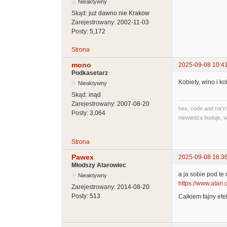
Nieaktywny
Skąd:
już dawno nie Krakow
Zarejestrowany:
2002-11-03
Posty:
5,172
Strona
mono
2025-09-08 10:4
Podkasetarz
Kobiety, wino i ko
Nieaktywny
Skąd:
inąd
Zarejestrowany:
2007-08-20
hex, code and ror'n'
Posty:
3,064
niewiedza buduje, w
Strona
Pawex
2025-09-08 16:3
Młodszy Atarowiec
a ja sobie pod te 
Nieaktywny
https://www.atari
Zarejestrowany:
2014-08-20
Posty:
513
Całkiem fajny efek