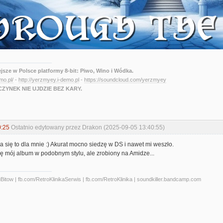
ejsze w Polsce platformy 8-bit: Piwo, Wino i Wódka.
emo.pl/
-
http://yerzmyey.i-demo.pl
-
https://soundcloud.com/yerzmyey
ZYNEK NIE UJDZIE BEZ KARY.
0:25
Ostatnio edytowany przez Drakon (2025-09-05 13:40:55)
a się to dla mnie :) Akurat mocno siedzę w DS i nawet mi weszło.
ę mój album w podobnym stylu, ale zrobiony na Amidze...
tow | fb.com/RetroKlinikaSerwis | fb.com/RetroKlinika | soundkiller.bandcamp.com