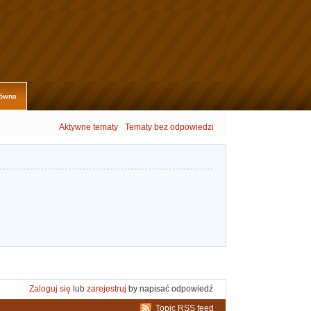
łówna
Aktywne tematy
Tematy bez odpowiedzi
.
Zaloguj się
lub
zarejestruj
by napisać odpowiedź
Topic RSS feed