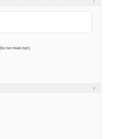
7
bo nie miało być).
8