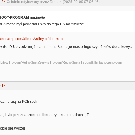
1:34
Ostatnio edytowany przez Drakon (2025-09-09 07:06:46)
OOY-PROGRAM napisał/a:
i. A może byś podesłał linka do tego DS na Amidze?
bandcamp.com/album/valley-of-the-mists
awałki :D Uprzedzam, że tam nie ma żadnego masteringu czy efektów dodatkowych (
tow | fb.com/RetroKlinikaSerwis | fb.com/RetroKlinika | soundkiller.bandcamp.com
0:14
łach grają na KOBzach.
czej było przeznaczone do literatury o krasnoludach. ;-P
 sobie sprawdzę!