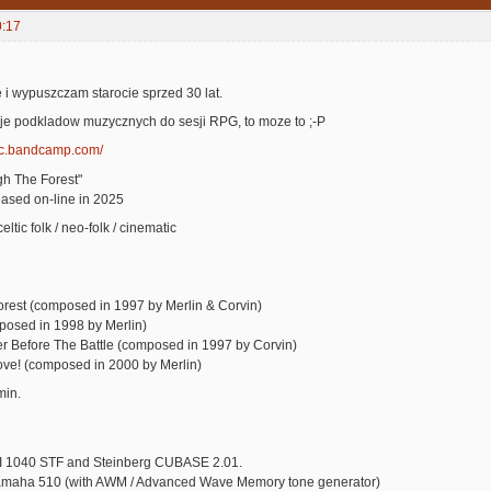
0:17
 i wypuszczam starocie sprzed 30 lat.
uje podkladow muzycznych do sesji RPG, to moze to ;-P
tic.bandcamp.com/
h The Forest"
eased on-line in 2025
ltic folk / neo-folk / cinematic
orest (composed in 1997 by Merlin & Corvin)
posed in 1998 by Merlin)
r Before The Battle (composed in 1997 by Corvin)
ove! (composed in 2000 by Merlin)
min.
I 1040 STF and Steinberg CUBASE 2.01.
amaha 510 (with AWM / Advanced Wave Memory tone generator)