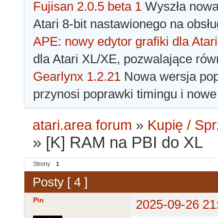
Fujisan 2.0.5 beta 1
Wyszła nowa 
Atari 8-bit nastawionego na obsłu
APE: nowy edytor grafiki dla Atari
dla Atari XL/XE, pozwalające rów
Gearlynx 1.2.21
Nowa wersja popu
przynosi poprawki timingu i nowe
atari.area forum
»
Kupię / Sp
»
[K] RAM na PBI do XL
Strony
1
Posty [ 4 ]
Pin
2025-09-26 21