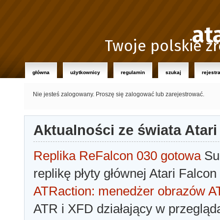
at
Twoje polskie źr
główna
użytkownicy
regulamin
szukaj
rejestr
Nie jesteś zalogowany.
Proszę się zalogować lub zarejestrować.
Aktualności ze świata Atari
Replika ReFalcon 030 gotowa
Sua
replikę płyty głównej Atari Falcon
ATRaction: menedżer obrazów 
ATR i XFD działający w przegląda