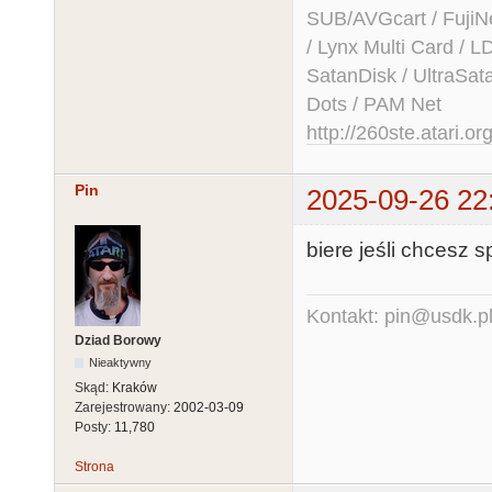
SUB/AVGcart / FujiN
/ Lynx Multi Card /
SatanDisk / UltraSat
Dots / PAM Net
http://260ste.atari.or
Pin
2025-09-26 22
biere jeśli chcesz 
Kontakt: pin@usdk.p
Dziad Borowy
Nieaktywny
Skąd:
Kraków
Zarejestrowany:
2002-03-09
Posty:
11,780
Strona