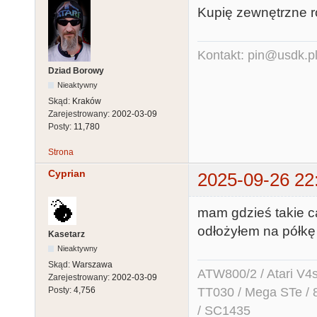
Kupię zewnętrzne ro
Kontakt: pin@usdk.p
Dziad Borowy
Nieaktywny
Skąd:
Kraków
Zarejestrowany:
2002-03-09
Posty:
11,780
Strona
Cyprian
2025-09-26 22
mam gdzieś takie c
odłożyłem na półk
Kasetarz
Nieaktywny
Skąd:
Warszawa
ATW800/2 / Atari V4sa 
Zarejestrowany:
2002-03-09
TT030 / Mega STe / 
Posty:
4,756
/ SC1435