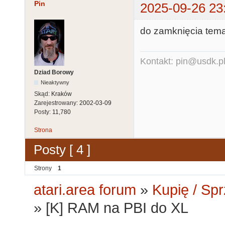
Pin
2025-09-26 23
do zamknięcia temat
Kontakt: pin@usdk.p
Dziad Borowy
Nieaktywny
Skąd:
Kraków
Zarejestrowany:
2002-03-09
Posty:
11,780
Strona
Posty [ 4 ]
Strony
1
atari.area forum
»
Kupię / Sp
»
[K] RAM na PBI do XL