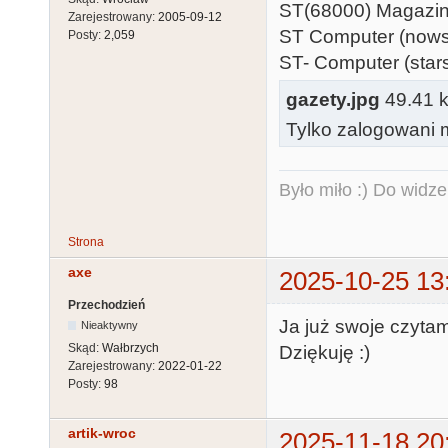
ST(68000) Magazin
Zarejestrowany:
2005-09-12
ST Computer (nowsz
Posty:
2,059
ST- Computer (stars
gazety.jpg
49.41 kb
Tylko zalogowani m
Było miło :) Do widze
Strona
axe
2025-10-25 13
Przechodzień
Ja już swoje czyta
Nieaktywny
Skąd:
Wałbrzych
Dziękuję :)
Zarejestrowany:
2022-01-22
Posty:
98
artik-wroc
2025-11-18 20