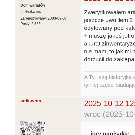
Dom wariatów
Zweryfikowałem ar
Nieaktywny
Zarejestrowany:
2003-09-07
jeszcze uwoliłem 2
Posty:
2,556
edytowany pod kąte
+ muszę jakoś jutro
akurat zinwentaryz
nie mam, to jak mi n
dorzucił do zaklepa
A Ty, jaką historyjk
tylniej części siadają
artik-wroc
2025-10-12 12
wroc (2025-10
jury napisał/a: