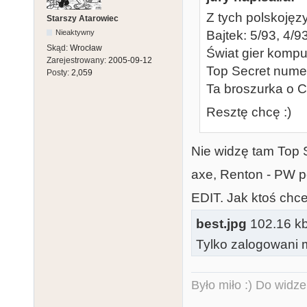
Z tych polskoję
Starszy Atarowiec
Nieaktywny
Bajtek: 5/93, 4/9
Skąd:
Wrocław
Świat gier kompu
Zarejestrowany:
2005-09-12
Top Secret numer
Posty:
2,059
Ta broszurka o 
Resztę chcę :)
Nie widzę tam Top Se
axe, Renton - PW p
EDIT. Jak ktoś chce 
best.jpg
102.16 kb,
Tylko zalogowani m
Było miło :) Do widze