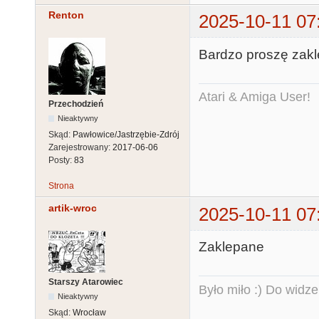
Renton
2025-10-11 07
Bardzo proszę za
Atari & Amiga User!
Przechodzień
Nieaktywny
Skąd:
Pawłowice/Jastrzębie-Zdrój
Zarejestrowany:
2017-06-06
Posty:
83
Strona
artik-wroc
2025-10-11 07
Zaklepane
Starszy Atarowiec
Było miło :) Do widze
Nieaktywny
Skąd:
Wrocław