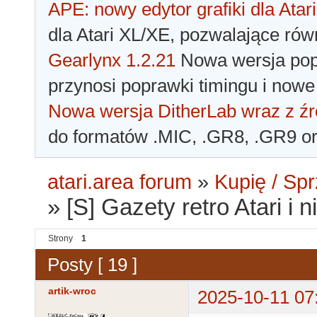
APE: nowy edytor grafiki dla Atari
dla Atari XL/XE, pozwalające rów
Gearlynx 1.2.21
Nowa wersja popu
przynosi poprawki timingu i nowe
Nowa wersja DitherLab wraz z źr
do formatów .MIC, .GR8, .GR9 o
atari.area forum
»
Kupię / Sp
»
[S] Gazety retro Atari i n
Strony
1
Posty [ 19 ]
artik-wroc
2025-10-11 07