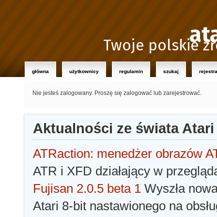
at
Twoje polskie źr
główna
użytkownicy
regulamin
szukaj
rejestr
Nie jesteś zalogowany.
Proszę się zalogować lub zarejestrować.
Aktualności ze świata Atari
ATRaction: menedżer obrazów 
ATR i XFD działający w przegląda
Fujisan 2.0.5 beta 1
Wyszła nowa 
Atari 8-bit nastawionego na obsłu