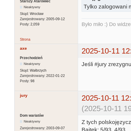
Starszy Atarowiec
Tylko zalogowani m
Nieaktywny
Skąd:
Wrocław
Zarejestrowany:
2005-09-12
Było miło :) Do widze
Posty:
2,059
Strona
axe
2025-10-11 12
Przechodzień
Jeśli #jury zrezygn
Nieaktywny
Skąd:
Wałbrzych
Zarejestrowany:
2022-01-22
Posty:
98
jury
2025-10-11 12
(2025-10-11 19
Dom wariatów
Z tych polskojęzyc
Nieaktywny
Zarejestrowany:
2003-09-07
Bajtek: 5/93, 4/93