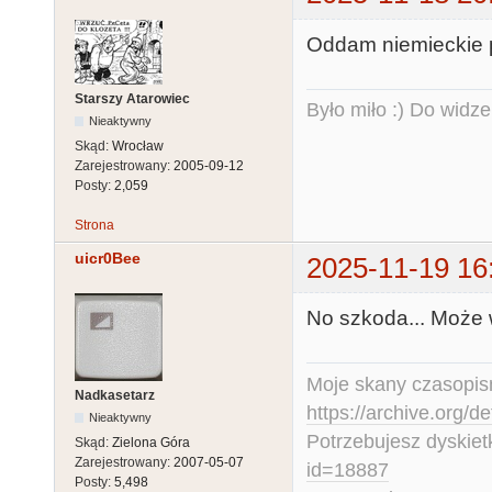
Oddam niemieckie p
Starszy Atarowiec
Było miło :) Do widze
Nieaktywny
Skąd:
Wrocław
Zarejestrowany:
2005-09-12
Posty:
2,059
Strona
uicr0Bee
2025-11-19 16
No szkoda... Może
Moje skany czasopism
Nadkasetarz
https://archive.org/d
Nieaktywny
Potrzebujesz dyskiet
Skąd:
Zielona Góra
Zarejestrowany:
2007-05-07
id=18887
Posty:
5,498