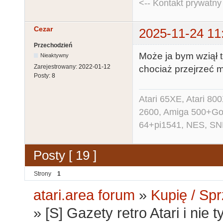
<-- Kontakt prywatn
Cezar
2025-11-24 11
Przechodzień
Może ja bym wziął t
Nieaktywny
Zarejestrowany:
2022-01-12
chociaż przejrzeć 
Posty:
8
Atari 65XE, Atari 80
2600, Amiga 500+G
64+pi1541, NES, SNE
Posty [ 19 ]
Strony
1
atari.area forum
»
Kupię / Sp
»
[S] Gazety retro Atari i nie t