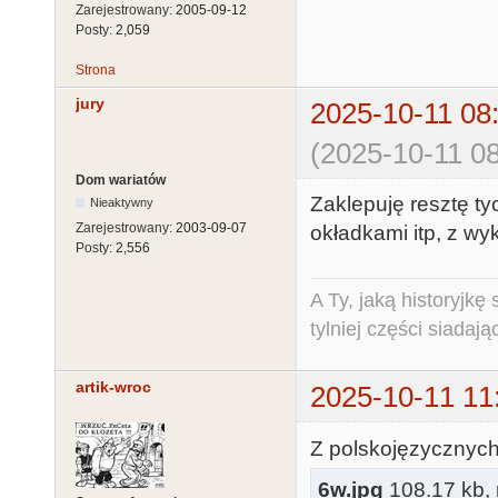
Zarejestrowany:
2005-09-12
Posty:
2,059
Strona
jury
2025-10-11 08
(2025-10-11 08
Dom wariatów
Zaklepuję resztę ty
Nieaktywny
Zarejestrowany:
2003-09-07
okładkami itp, z wy
Posty:
2,556
A Ty, jaką historyjk
tylniej części siadają
artik-wroc
2025-10-11 11
Z polskojęzycznych
6w.jpg
108.17 kb, n