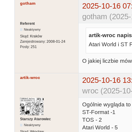
gotham
2025-10-16 07
gotham (2025-
Referent
Nieaktywny
artik-wroc napis
Skąd:
Kraków
Zarejestrowany:
2008-01-24
Atari World i ST
Posty:
251
O jakiej liczbie mó
artik-wroc
2025-10-16 13
wroc (2025-10
Ogólnie wygląda to 
ST-Format -1
TOS - 2
Starszy Atarowiec
Nieaktywny
Atari World - 5
Skąd:
Wrocław