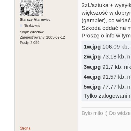
2zł./sztuka + wysył
większość w dobrym 
(gambler), co widać
Starszy Atarowiec
Nieaktywny
Szkoda oddać na mak
Skąd:
Wrocław
Proszę o info w tym
Zarejestrowany:
2005-09-12
Posty:
2,059
1w.jpg
106.09 kb, n
2w.jpg
73.18 kb, ni
3w.jpg
91.7 kb, nik
4w.jpg
91.57 kb, ni
5w.jpg
77.77 kb, ni
Tylko zalogowani m
Było miło :) Do widze
Strona