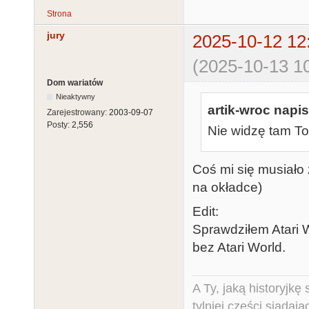
Strona
jury
2025-10-12 12
(2025-10-13 10
Dom wariatów
Nieaktywny
artik-wroc napis
Zarejestrowany:
2003-09-07
Posty:
2,556
Nie widzę tam Top
Coś mi się musiało 
na okładce)
Edit:
Sprawdziłem Atari 
bez Atari World.
A Ty, jaką historyjk
tylniej części siadają