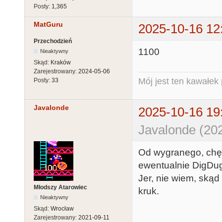
Posty:
1,365
MatGuru
2025-10-16 12
Przechodzień
1100
Nieaktywny
Skąd:
Kraków
Zarejestrowany:
2024-05-06
Mój jest ten kawałek p
Posty:
33
Javalonde
2025-10-16 19
Javalonde (20
Od wygranego, chęt
ewentualnie DigDug
Jer, nie wiem, skąd
Młodszy Atarowiec
kruk.
Nieaktywny
Skąd:
Wrocław
Zarejestrowany:
2021-09-11