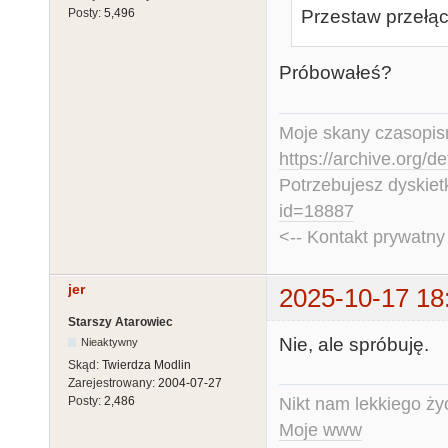
Przestaw przełącz
Posty:
5,496
Próbowałeś?
Moje skany czasopism
https://archive.org/d
Potrzebujesz dyskiet
id=18887
<-- Kontakt prywatn
jer
2025-10-17 18
Starszy Atarowiec
Nie, ale spróbuję.
Nieaktywny
Skąd:
Twierdza Modlin
Zarejestrowany:
2004-07-27
Nikt nam lekkiego życ
Posty:
2,486
Moje www