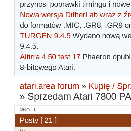
przynosi poprawki timingu i nowe
Nowa wersja DitherLab wraz z źr
do formatów .MIC, .GR8, .GR9 o
TURGEN 9.4.5
Wydano nową wer
9.4.5.
Altirra 4.50 test 17
Phaeron opubli
8-bitowego Atari.
atari.area forum
»
Kupię / Sp
»
Sprzedam Atari 7800 PAL
Strony
1
Posty [ 21 ]