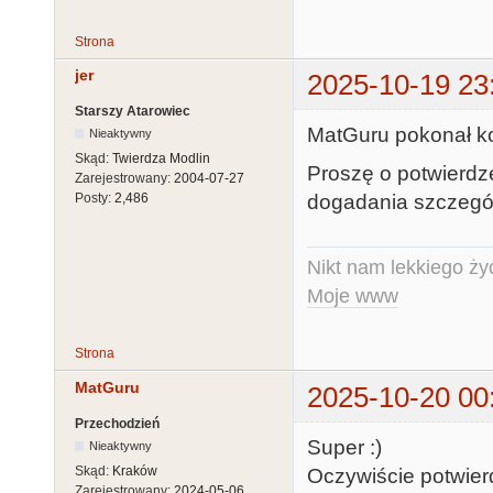
Strona
jer
2025-10-19 23
Starszy Atarowiec
MatGuru pokonał ko
Nieaktywny
Skąd:
Twierdza Modlin
Proszę o potwierdze
Zarejestrowany:
2004-07-27
dogadania szczegó
Posty:
2,486
Nikt nam lekkiego życ
Moje www
Strona
MatGuru
2025-10-20 00
Przechodzień
Super :)
Nieaktywny
Skąd:
Kraków
Oczywiście potwie
Zarejestrowany:
2024-05-06