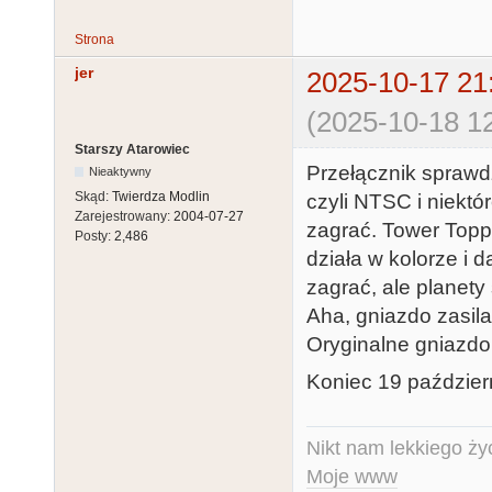
Strona
jer
2025-10-17 21
(2025-10-18 12
Starszy Atarowiec
Przełącznik sprawd
Nieaktywny
Skąd:
Twierdza Modlin
czyli NTSC i niektó
Zarejestrowany:
2004-07-27
zagrać. Tower Toppl
Posty:
2,486
działa w kolorze i da
zagrać, ale planety
Aha, gniazdo zasil
Oryginalne gniazdo
Koniec 19 paździer
Nikt nam lekkiego życ
Moje www