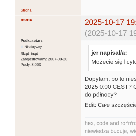
Strona
mono
2025-10-17 19
(2025-10-17 19
Podkasetarz
Nieaktywny
jer napisał/a:
Skąd:
inąd
Zarejestrowany:
2007-08-20
Możecie się licy
Posty:
3,063
Dopytam, bo to nies
2025 0:00 CEST? Cz
do północy?
Edit: Całe szczęści
hex, code and ror'n'ro
niewiedza buduje, wi