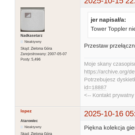
2025-10-15 22
jer napisał/a:
Tower Toppler ni
Nadkasetarz
Nieaktywny
Przestaw przełączni
Skąd:
Zielona Góra
Zarejestrowany:
2007-05-07
Posty:
5,496
Moje skany czasopism
https://archive.org/d
Potrzebujesz dyskiet
id=18887
<-- Kontakt prywatn
lopez
2025-10-16 05
Atarowiec
Piękna kolekcja gie
Nieaktywny
Skąd:
Zielona Góra