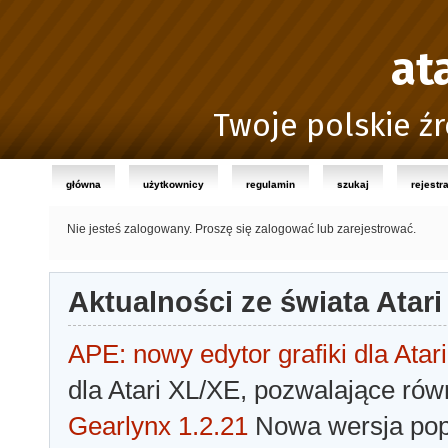
at
Twoje polskie źr
główna
użytkownicy
regulamin
szukaj
rejestr
Nie jesteś zalogowany.
Proszę się zalogować lub zarejestrować.
Aktualności ze świata Atari
APE: nowy edytor grafiki dla Atari
dla Atari XL/XE, pozwalające rów
Gearlynx 1.2.21
Nowa wersja popu