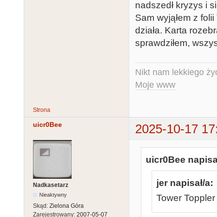
nadszedł kryzys i si
Sam wyjąłem z folii
działa. Karta rozeb
sprawdziłem, wszyst
Nikt nam lekkiego życ
Moje www
Strona
uicr0Bee
2025-10-17 17
uicr0Bee napisa
jer napisał/a:
Nadkasetarz
Nieaktywny
Tower Toppler 
Skąd:
Zielona Góra
Zarejestrowany:
2007-05-07