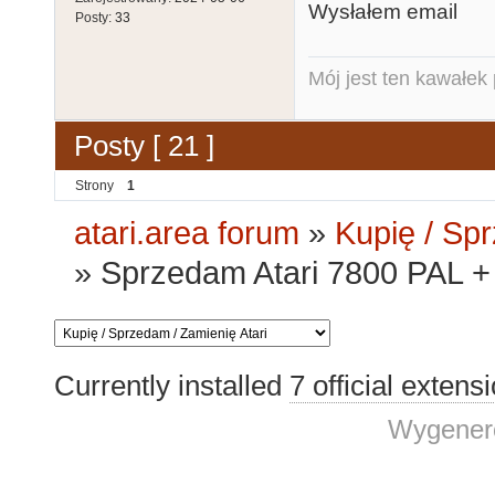
Wysłałem email
Posty:
33
Mój jest ten kawałek p
Posty [ 21 ]
Strony
1
atari.area forum
»
Kupię / Sp
»
Sprzedam Atari 7800 PAL + 
Currently installed
7 official extens
Wygenero