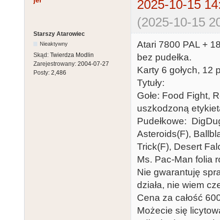
jer
2025-10-15 14
(2025-10-15 20
Starszy Atarowiec
Atari 7800 PAL + 18
Nieaktywny
Skąd:
Twierdza Modlin
bez pudełka.
Zarejestrowany:
2004-07-27
Karty 6 gołych, 12 
Posty:
2,486
Tytuły:
Gołe: Food Fight, R
uszkodzoną etykiet
Pudełkowe: DigDug(
Asteroids(F), Ballb
Trick(F), Desert Fa
Ms. Pac-Man folia r
Nie gwarantuję spr
działa, nie wiem c
Cena za całość 600
Możecie się licyto