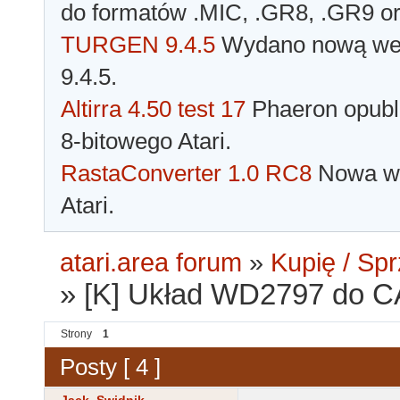
do formatów .MIC, .GR8, .GR9 o
TURGEN 9.4.5
Wydano nową wer
9.4.5.
Altirra 4.50 test 17
Phaeron opubli
8-bitowego Atari.
RastaConverter 1.0 RC8
Nowa wer
Atari.
atari.area forum
»
Kupię / Sp
»
[K] Układ WD2797 do 
Strony
1
Posty [ 4 ]