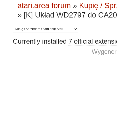
atari.area forum
»
Kupię / Sp
»
[K] Układ WD2797 do CA2
Currently installed
7 official extens
Wygenero