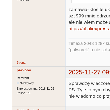
zamawiał ktoś te uk
szt 999 mnie odrz
ale nie wiem może 
https://pl.aliexpr
Timexa 2048 128k ku
"potworek" a nie std 
Strona
piwkooo
2025-11-27 09
Referent
Sprawdzę wieczorem
Nieaktywny
Zarejestrowany:
2018-11-02
PS. Tyle to bym ch
Posty:
271
nie wiadomo co przy