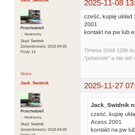
Jack_Swidnik
2025-11-08 13
cześć, kupię układ 
2001
Przechodzień
kontakt na pw lub e
Nieaktywny
Skąd:
Świdnik
Zarejestrowany:
2018-04-05
Timexa 2048 128k ku
Posty:
14
"potworek" a nie std 
Strona
Jack_Swidnik
2025-11-27 07
Jack_Swidnik na
Przechodzień
cześć, kupię ukł
Nieaktywny
Acess 2001
Skąd:
Świdnik
kontakt na pw lu
Zarejestrowany:
2018-04-05
Posty:
14