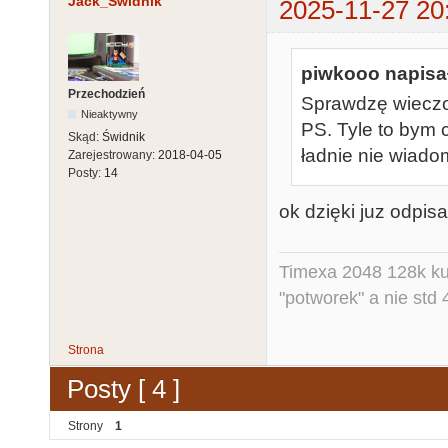
Jack_Swidnik
2025-11-27 20
piwkooo napisał
Przechodzień
Sprawdzę wieczo
Nieaktywny
PS. Tyle to bym 
Skąd:
Świdnik
ładnie nie wiadom
Zarejestrowany:
2018-04-05
Posty:
14
ok dzięki juz odpis
Timexa 2048 128k ku
"potworek" a nie std 
Strona
Posty [ 4 ]
Strony
1