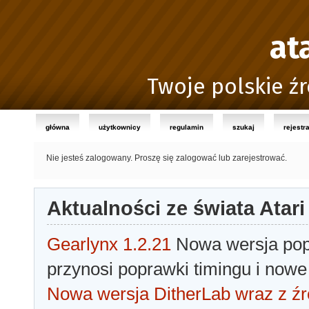
at
Twoje polskie źr
główna
użytkownicy
regulamin
szukaj
rejestr
Nie jesteś zalogowany.
Proszę się zalogować lub zarejestrować.
Aktualności ze świata Atari
Gearlynx 1.2.21
Nowa wersja popu
przynosi poprawki timingu i nowe
Nowa wersja DitherLab wraz z źr