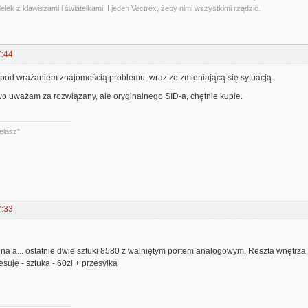
ełek z klawiszami i światełkami. I jeden Vectrex, żeby nimi wszystkimi rządzić.
7:44
m pod wrażaniem znajomością problemu, wraz ze zmieniającą się sytuacją.
o uważam za rozwiązany, ale oryginalnego SID-a, chętnie kupie.
elasz"
7:33
a a... ostatnie dwie sztuki 8580 z walniętym portem analogowym. Reszta wnętrza 
resuje - sztuka - 60zł + przesyłka