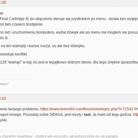
4:28
ak.
inal Cartridge III, po włączeniu steruje się joystickiem po menu - działa bez wzgl
coś tam czasem brzdęknie.
 sid i uruchomieniu komputera, wydał dźwięk ale po menu nie mogłem sie poruszać.
o st.
na ten walnięty i kursor ruszył, no ale bez dźwięku.
woduje konflikt.
28 "walnąć" w kąt, bo jest w wyjątkowo dobrym stanie, dla tego chętnie spradziłb
elasz"
0:33
zenie twojego problemu:
https://www.lemon64.com/forum/viewtopic.php?t=71542
Pr
czegoś innego. Poszukaj sobie SIDKick, jest niezły i
tani
. Ja mam od tego gościa:
htt
yśle.
 charakter kwantowy - student wie wszystko, ale jednocześnie nic nie pamięta.