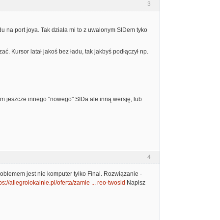
3
ędu na port joya. Tak działa mi to z uwalonym SIDem tyko
 Kursor latał jakoś bez ładu, tak jakbyś podłączył np.
ym jeszcze innego "nowego" SIDa ale inną wersję, lub
4
oblemem jest nie komputer tylko Final. Rozwiązanie -
ps://allegrolokalnie.pl/oferta/zamie ... reo-twosid
Napisz