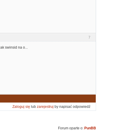
7
k swinsid na o...
Zaloguj się
lub
zarejestruj
by napisać odpowiedź
Forum oparte o:
PunBB