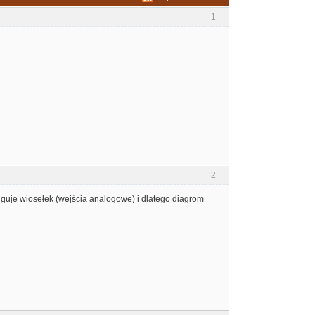
1
2
ługuje wiosełek (wejścia analogowe) i dlatego diagrom