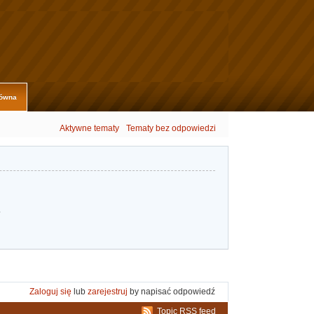
łówna
Aktywne tematy
Tematy bez odpowiedzi
.
Zaloguj się
lub
zarejestruj
by napisać odpowiedź
Topic RSS feed