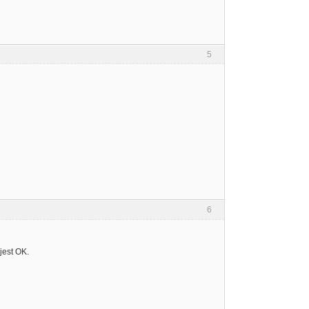
5
6
jest OK.