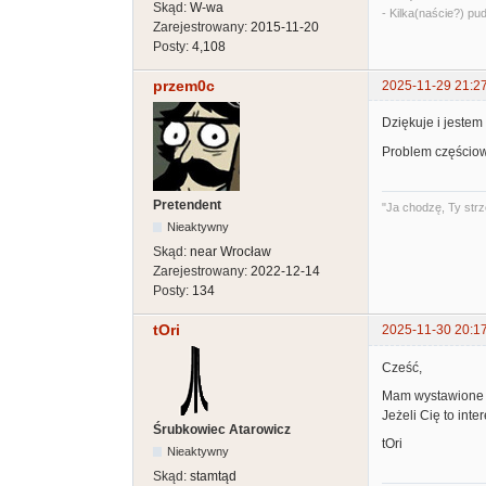
Skąd:
W-wa
- Kilka(naście?) pud
Zarejestrowany:
2015-11-20
Posty:
4,108
przem0c
2025-11-29 21:2
Dziękuje i jeste
Problem częściow
Pretendent
"Ja chodzę, Ty strz
Nieaktywny
Skąd:
near Wrocław
Zarejestrowany:
2022-12-14
Posty:
134
tOri
2025-11-30 20:1
Cześć,
Mam wystawione n
Jeżeli Cię to inte
Śrubkowiec Atarowicz
tOri
Nieaktywny
Skąd:
stamtąd