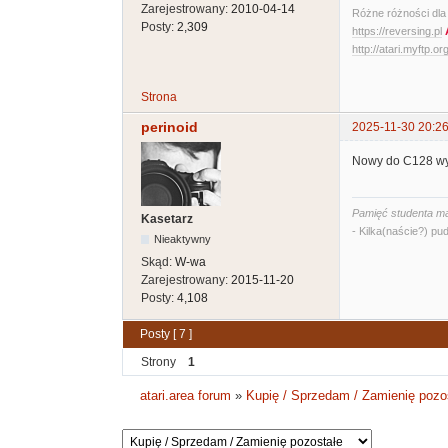
Zarejestrowany:
2010-04-14
Różne różności dla A
Posty:
2,309
https://reversing.pl
http://atari.myftp.or
Strona
perinoid
2025-11-30 20:26
Nowy do C128 wyma
Pamięć studenta ma
Kasetarz
- Kilka(naście?) pud
Nieaktywny
Skąd:
W-wa
Zarejestrowany:
2015-11-20
Posty:
4,108
Posty [ 7 ]
Strony
1
atari.area forum
»
Kupię / Sprzedam / Zamienię pozo