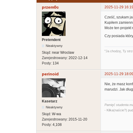
przem0c
2025-11-29 16:1
Cześć, szukam jak
Kupiłem zamiennik
Może ten projekt 
Czy posiada który
Pretendent
Nieaktywny
"Ja chodzę, Ty strz
Skąd:
near Wrocław
Zarejestrowany:
2022-12-14
Posty:
134
perinoid
2025-11-29 18:0
Nie, że masz konf
marudzi. Jak długo
Kasetarz
Pamięć studenta ma
Nieaktywny
- Kilka(naście?) pud
Skąd:
W-wa
Zarejestrowany:
2015-11-20
Posty:
4,108