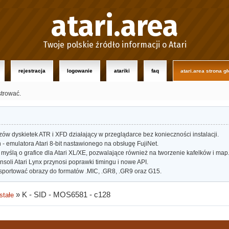
atari.area
Twoje polskie źródło informacji o Atari
rejestracja
logowanie
atariki
faq
atari.area strona g
strować.
w dyskietek ATR i XFD działający w przeglądarce bez konieczności instalacji.
- emulatora Atari 8-bit nastawionego na obsługę FujiNet.
myślą o grafice dla Atari XL/XE, pozwalające również na tworzenie kafelków i map
oli Atari Lynx przynosi poprawki timingu i nowe API.
portować obrazy do formatów .MIC, .GR8, .GR9 oraz G15.
»
K - SID - MOS6581 - c128
stałe