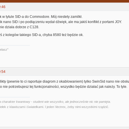
9:46
 w tytule SID-a do Commodore. Mój niestety zamilkł.
 nano SID i po podłączeniu wydał dźwięk, ale ma jakiś konflikt z portami JOY.
nie działa dobrze z C128.
ś z kolegów takiego SID-a, chyba 8580 też będzie ok.
elasz"
9:54
likty (pewnie to ci raportuje diagrom z okablowaniem) tylko SwinSid nano nie obs
 nie potrzebujesz tej funkcjonalności, wszystko będzie działać jak należy. To tyle.
 charakter kwantowy - student wie wszystko, ale jednocześnie nic nie pamięta.
ełek z klawiszami i światełkami. I jeden Vectrex, żeby nimi wszystkimi rządzić.