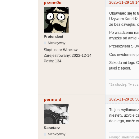
przem0c
2025-11-29 19:1
Objawiało się to t
Używam Kartridż F
że bez dźwięku, 
Po wsadzeniu nano
Pretendent
myszkę od amigi d
Nieaktywny
Przełożyłem SIDy 
Skąd:
near Wrocław
Coś ewidentnie po
Zarejestrowany:
2022-12-14
Posty:
134
Szkoda mi tego C1
jakiś z epoki.
"Ja chodzę, Ty strz
perinoid
2025-11-29 20:5
Tu jest wytłumac
niestety, użycie 
do niego, może w
Kasetarz
Nieaktywny
Pamięć studenta ma