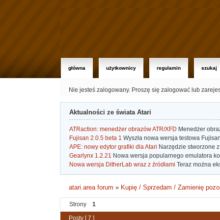
główna
użytkownicy
regulamin
szukaj
Nie jesteś zalogowany.
Proszę się zalogować lub zareje
Aktualności ze świata Atari
ATRaction: menedżer obrazów ATR/XFD
Menedżer obrazó
Fujisan 2.0.5 beta 1
Wyszła nowa wersja testowa Fujisan 
APE: nowy edytor grafiki dla Atari
Narzędzie stworzone z 
Gearlynx 1.2.21
Nowa wersja popularnego emulatora kons
Nowa wersja DitherLab wraz z źródłami
Teraz można eks
atari.area forum
»
Kupię / Sprzedam / Zamienię pozo
Strony
1
Posty [ 7 ]