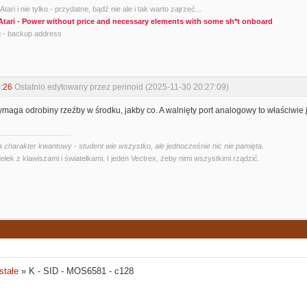
tari i nie tylko - przydatne, bądź nie ale i tak warto zajrzeć...
Atari - Power without price and necessary elements with some sh*t onboard
g
- backup address
:26
Ostatnio edytowany przez perinoid (2025-11-30 20:27:09)
ga odrobiny rzeźby w środku, jakby co. A walnięty port analogowy to właściwie ja
 charakter kwantowy - student wie wszystko, ale jednocześnie nic nie pamięta.
ełek z klawiszami i światełkami. I jeden Vectrex, żeby nimi wszystkimi rządzić.
stałe
»
K - SID - MOS6581 - c128