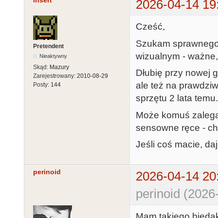
insert
2026-04-14 19
Cześć,
Szukam sprawnego A
Pretendent
wizualnym - ważne, 
Nieaktywny
Skąd:
Mazury
Dłubię przy nowej g
Zarejestrowany:
2010-08-29
ale też na prawdziw
Posty:
144
sprzętu 2 lata temu.
Może komuś zalega 
sensowne ręce - ch
Jeśli coś macie, daj
perinoid
2026-04-14 20
perinoid (2026
Mam takiego bieda