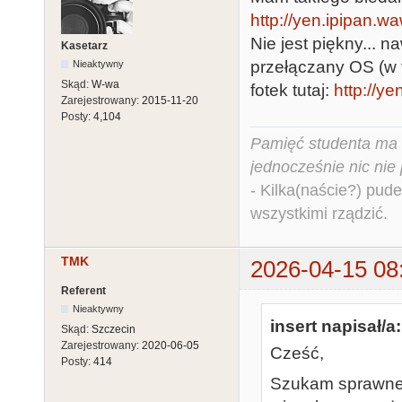
http://yen.ipipan.wa
Nie jest piękny... 
Kasetarz
przełączany OS (w te
Nieaktywny
Skąd:
W-wa
fotek tutaj:
http://ye
Zarejestrowany:
2015-11-20
Posty:
4,104
Pamięć studenta ma c
jednocześnie nic nie
- Kilka(naście?) pude
wszystkimi rządzić.
TMK
2026-04-15 08
Referent
Nieaktywny
insert napisał/a:
Skąd:
Szczecin
Zarejestrowany:
2020-06-05
Cześć,
Posty:
414
Szukam sprawneg