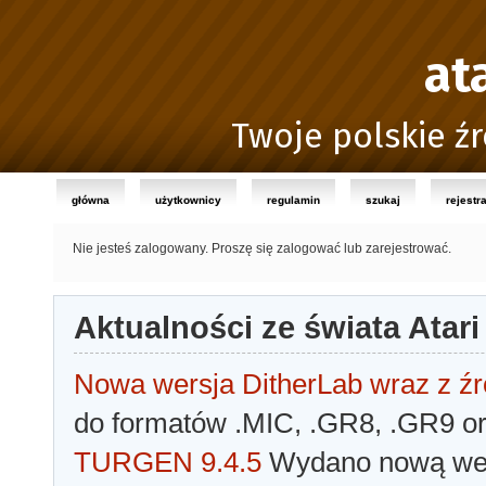
at
Twoje polskie źr
główna
użytkownicy
regulamin
szukaj
rejestr
Nie jesteś zalogowany.
Proszę się zalogować lub zarejestrować.
Aktualności ze świata Atari
Nowa wersja DitherLab wraz z źr
do formatów .MIC, .GR8, .GR9 o
TURGEN 9.4.5
Wydano nową wer