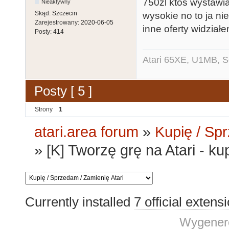
750zl ktoś wystawiał
Nieaktywny
Skąd:
Szczecin
wysokie no to ja nie
Zarejestrowany:
2020-06-05
inne oferty widzia
Posty:
414
Atari 65XE, U1MB, 
Posty [ 5 ]
Strony
1
atari.area forum
»
Kupię / Sp
»
[K] Tworzę grę na Atari - 
Currently installed
7 official extens
Wygenero