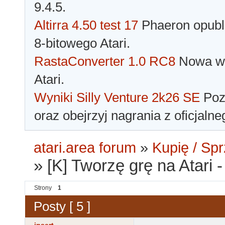
9.4.5.
Altirra 4.50 test 17
Phaeron opubli
8-bitowego Atari.
RastaConverter 1.0 RC8
Nowa wer
Atari.
Wyniki Silly Venture 2k26 SE
Pozn
oraz obejrzyj nagrania z oficjaln
atari.area forum
»
Kupię / Sp
»
[K] Tworzę grę na Atari
Strony
1
Posty [ 5 ]