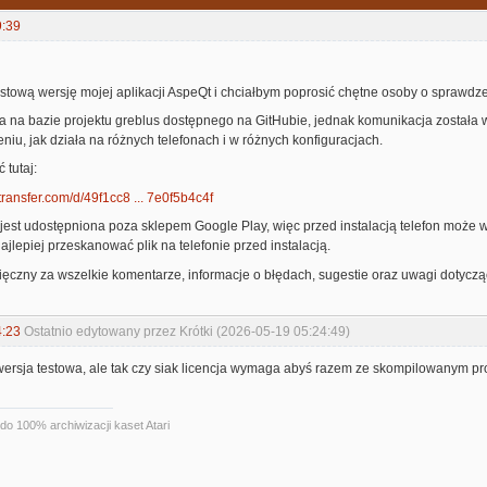
9:39
tową wersję mojej aplikacji AspeQt i chciałbym poprosić chętne osoby o sprawdzen
a na bazie projektu greblus dostępnego na GitHubie, jednak komunikacja została 
niu, jak działa na różnych telefonach i w różnych konfiguracjach.
 tutaj:
transfer.com/d/49f1cc8 ... 7e0f5b4c4f
jest udostępniona poza sklepem Google Play, więc przed instalacją telefon może w
ajlepiej przeskanować plik na telefonie przed instalacją.
czny za wszelkie komentarze, informacje o błędach, sugestie oraz uwagi dotyczące
4:23
Ostatnio edytowany przez Krótki (2026-05-19 05:24:49)
ersja testowa, ale tak czy siak licencja wymaga abyś razem ze skompilowanym p
do 100% archiwizacji kaset Atari