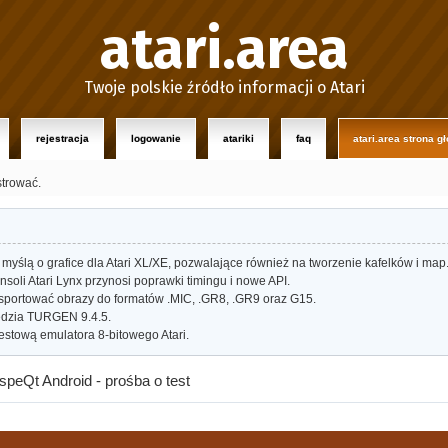
atari.area
Twoje polskie źródło informacji o Atari
rejestracja
logowanie
atariki
faq
atari.area strona g
strować.
myślą o grafice dla Atari XL/XE, pozwalające również na tworzenie kafelków i map
oli Atari Lynx przynosi poprawki timingu i nowe API.
portować obrazy do formatów .MIC, .GR8, .GR9 oraz G15.
dzia TURGEN 9.4.5.
estową emulatora 8-bitowego Atari.
speQt Android - prośba o test