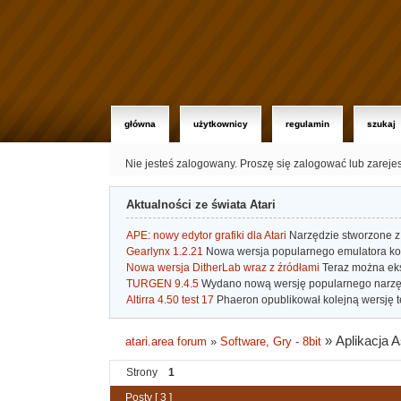
główna
użytkownicy
regulamin
szukaj
Nie jesteś zalogowany.
Proszę się zalogować lub zareje
Aktualności ze świata Atari
APE: nowy edytor grafiki dla Atari
Narzędzie stworzone z 
Gearlynx 1.2.21
Nowa wersja popularnego emulatora kons
Nowa wersja DitherLab wraz z źródłami
Teraz można eks
TURGEN 9.4.5
Wydano nową wersję popularnego narzę
Altirra 4.50 test 17
Phaeron opublikował kolejną wersję t
»
Aplikacja A
atari.area forum
»
Software, Gry - 8bit
Strony
1
Posty [ 3 ]