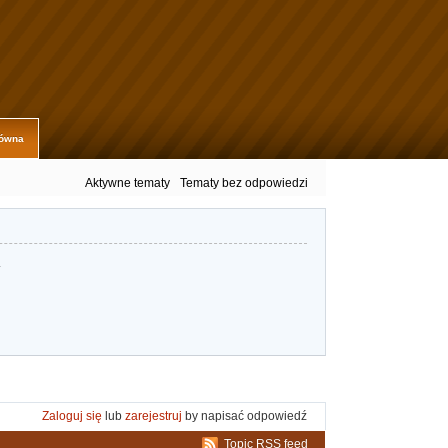
łówna
Aktywne tematy
Tematy bez odpowiedzi
.
Zaloguj się
lub
zarejestruj
by napisać odpowiedź
Topic RSS feed