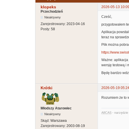
klopeks
2026-05-13 10:0
Przechodzień
Cześć,
Nieaktywny
Zarejestrowany:
2023-04-16
przygotowałem tes
Posty:
58
Aplikacja powstał
teraz na sprawdze
Plik można pobrać
https://www.swiss
Ważne: aplikacja 
wersję testową i n
Będę bardzo wdzię
Krótki
2026-05-19 05:2
Rozumiem że to w
Młodszy Atarowiec
A8CAS
- narzędzie 
Nieaktywny
Skąd:
Warszawa
Zarejestrowany:
2003-08-19