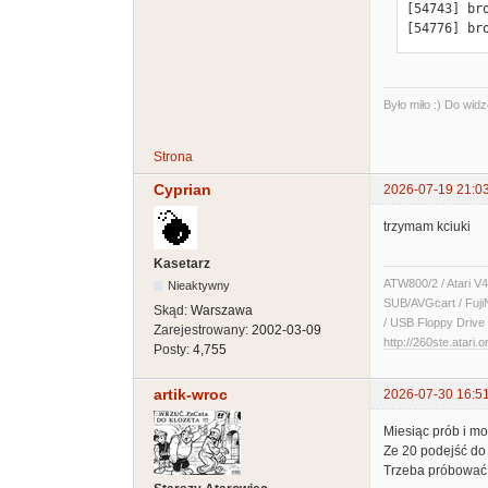
[54743] br
[54776] br
Było miło :) Do widz
Strona
Cyprian
2026-07-19 21:0
trzymam kciuki
Kasetarz
ATW800/2 / Atari V4
Nieaktywny
SUB/AVGcart / Fuji
Skąd:
Warszawa
/ USB Floppy Drive 
Zarejestrowany:
2002-03-09
http://260ste.atari.o
Posty:
4,755
artik-wroc
2026-07-30 16:5
Miesiąc prób i mo
Ze 20 podejść do 
Trzeba próbować 