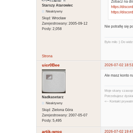
Zobacz na dis
Starszy Atarowiec
https://disc
Nieaktywny
https://disc
Skąd:
Wrocław
Zarejestrowany:
2005-09-12
Nie potrafię się p
Posty:
2,058
Było miło :) Do widz
Strona
uicr0Bee
2026-07-02 18:5
Ale masz konto n
Moje skany czasopi
Potrzebujesz dyski
Nadkasetarz
<-- Kontakt prywat
Nieaktywny
Skąd:
Zielona Góra
Zarejestrowany:
2007-05-07
Posty:
5,495
artik-wroc
2026-07-02 19:4