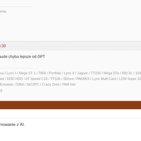
enia.
6:30
aude chyba lepsze od GPT
sa / Lynx I / Mega ST 1 / 7800 / Portfolio / Lynx II / Jaguar / TT030 / Mega STe / 800 XL /
Net / DDD HDD / AT Speed C16 / TF536 / SDrive / PAK68/3 / Lynx Multi Card / LDW Super 2
Emulator / Eiffel / SIO2PC / Crazy Dots / PAM Net
rg
mowanie z AI.