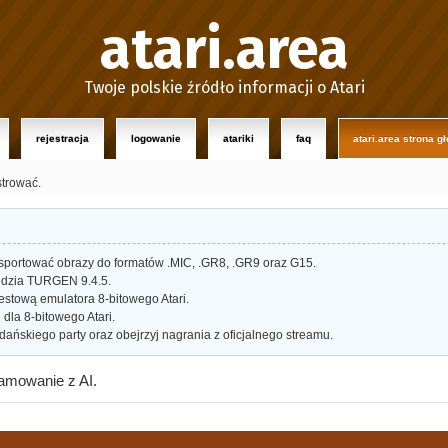
atari.area
Twoje polskie źródło informacji o Atari
rejestracja
logowanie
atariki
faq
atari.area strona g
strować.
portować obrazy do formatów .MIC, .GR8, .GR9 oraz G15.
dzia TURGEN 9.4.5.
estową emulatora 8-bitowego Atari.
dla 8-bitowego Atari.
ańskiego party oraz obejrzyj nagrania z oficjalnego streamu.
amowanie z AI.