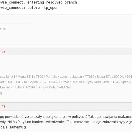
owse_connect: entering resolved branch

owse_connect: before ftp_open
enia.
3:52
sa / Lynx I / Mega ST 1 / 7800 / Portfolio / Lynx II / Jaguar / TT030 / Mega STe / 800 XL /
Net / DDD HDD / AT Speed C16 / TF536 / SDrive / PAK68/3 / Lynx Multi Card / LDW Super 2
Emulator / Eiffel / SIO2PC / Crazy Dots / PAM Net
rg
1:47
gę powiedzieć, że te czaty zrobią karierę... w polityce :) Takiego nawijania makar
wtyczki MxPlay i na koniec stwierdzenie: "Tak, masz racje, moje założenia były z gru
dalej samemu ;(