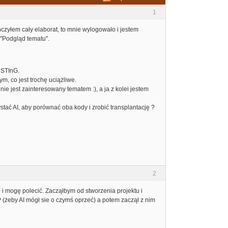
1
ńczyłem cały elaborat, to mnie wylogowało i jestem
"Podgląd tematu".
s STInG.
, co jest trochę uciążliwe.
ie jest zainteresowany tematem :), a ja z kolei jestem
stać AI, aby porównać oba kody i zrobić transplantację ?
2
 mogę polecić. Zacząłbym od stworzenia projektu i
żeby AI mógł sie o czymś oprzeć) a potem zaczął z nim