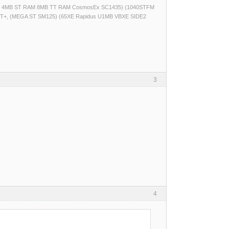
(520ST 4MB ST RAM 8MB TT RAM CosmosEx SC1435) (1040STFM
T+, (MEGA ST SM125) (65XE Rapidus U1MB VBXE SIDE2
3
4