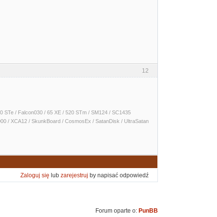
12
 1040 STe / Falcon030 / 65 XE / 520 STm / SM124 / SC1435
000 / XCA12 / SkunkBoard / CosmosEx / SatanDisk / UltraSatan
Zaloguj się
lub
zarejestruj
by napisać odpowiedź
Forum oparte o:
PunBB