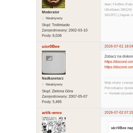
Atari: FireBee (F
UltraSatan SM124
Moderator
SIO2PC) (Jaguar J
Nieaktywny
Skąd:
Trollmiasto
Zarejestrowany:
2002-03-10
Posty:
6,036
uicr0Bee
2026-07-01 18:0
Zobacz na diskord
https://discord.
https://discord.
Nadkasetarz
Moje skany czasopi
Nieaktywny
Potrzebujesz dyski
Skąd:
Zielona Góra
<-- Kontakt prywat
Zarejestrowany:
2007-05-07
Posty:
5,495
artik-wroc
2026-07-02 07:2
uicr0Bee nap