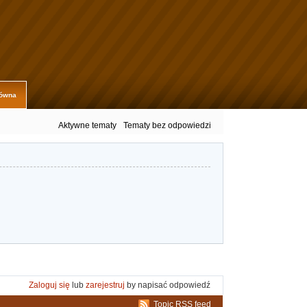
łówna
Aktywne tematy
Tematy bez odpowiedzi
Zaloguj się
lub
zarejestruj
by napisać odpowiedź
Topic RSS feed