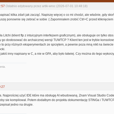
2:57
Ostatnio edytowany przez artik-wroc (2026-07-01 10:48:18)
apisać kilka zdań jak zacząć. Napiszę więcej o co mi chodzi, ale właśnie, gdy sko
szę ponownie się zebrać w sobie :( Zapomniałem zrobić Ctrl+C przed kliknięciem 
 Litchi (klient ftp z intuicyjnym interfejsem graficznym), ale obsługuje on tylko sto
go dostosować do archaicznej wersji TUWTCP ? Klient ten jest w trybie konsolowym
ę to przy różnych eksperymentach ze sprzętem, a pewnie poza mną nikt na świecie n
cki.
a jakiś inny napisany w C, a nie w GFA, aby było łatwiej. Czy można do tego wykorzy
enia.
0:27
. Najprościej użyć IDE które ma obsługę AI wbudowaną. Znam Visual Studio Code i
by sie kompilował. Potem dodałbym do projektu dokumentację STINGa i TUWTCP (
zepisał jedno na drugie.