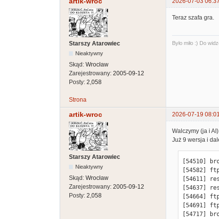
artik-wroc
2026-07-03 06:3
Teraz szafa gra.
Było miło :) Do widz
Starszy Atarowiec
Nieaktywny
Skąd:
Wrocław
Zarejestrowany:
2005-09-12
Posty:
2,058
Strona
artik-wroc
2026-07-19 08:0
Walczymy (ja i AI) 
Już 9 wersja i da
Starszy Atarowiec
[54510] br
Nieaktywny
[54582] ft
Skąd:
Wrocław
[54611] re
Zarejestrowany:
2005-09-12
[54637] re
Posty:
2,058
[54664] ft
[54691] ft
[54717] br