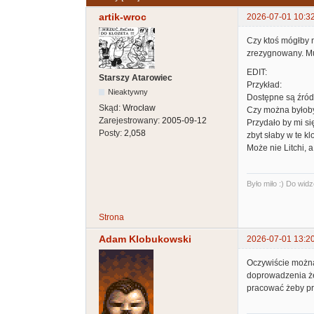
artik-wroc
2026-07-01 10:3
Czy ktoś mógłby n
zrezygnowany. Mu
EDIT:
Starszy Atarowiec
Przykład:
Nieaktywny
Dostępne są źródła
Skąd:
Wrocław
Czy można byłoby 
Zarejestrowany:
2005-09-12
Przydało by mi si
Posty:
2,058
zbyt słaby w te klo
Może nie Litchi, 
Było miło :) Do widz
Strona
Adam Klobukowski
2026-07-01 13:2
Oczywiście można
doprowadzenia że
pracować żeby pr