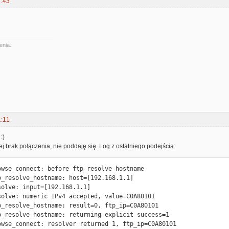
7:43
enia.
1:11
:)
lej brak połączenia, nie poddaję się. Log z ostatniego podejścia:
owse_connect: before ftp_resolve_hostname

p_resolve_hostname: host=[192.168.1.1]

solve: input=[192.168.1.1]

solve: numeric IPv4 accepted, value=C0A80101

p_resolve_hostname: result=0, ftp_ip=C0A80101

p_resolve_hostname: returning explicit success=1

owse_connect: resolver returned 1, ftp_ip=C0A80101
