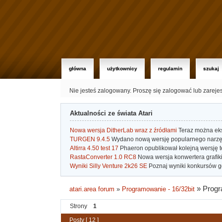
główna
użytkownicy
regulamin
szukaj
Nie jesteś zalogowany.
Proszę się zalogować lub zareje
Aktualności ze świata Atari
Nowa wersja DitherLab wraz z źródłami
Teraz można eks
TURGEN 9.4.5
Wydano nową wersję popularnego narzę
Altirra 4.50 test 17
Phaeron opublikował kolejną wersję t
RastaConverter 1.0 RC8
Nowa wersja konwertera grafiki 
Wyniki Silly Venture 2k26 SE
Poznaj wyniki konkursów gd
»
Progr
atari.area forum
»
Programowanie - 16/32bit
Strony
1
Posty [ 12 ]