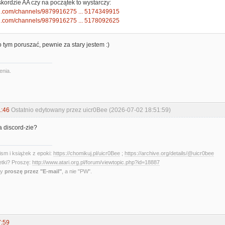
kordzie AA czy na początek to wystarczy:
ord.com/channels/9879916275 ... 5174349915
ord.com/channels/9879916275 ... 5178092625
o tym poruszać, pewnie za stary jestem :)
enia.
1:46
Ostatnio edytowany przez uicr0Bee (2026-07-02 18:51:59)
a discord-zie?
sm i książek z epoki:
https://chomikuj.pl/uicr0Bee
;
https://archive.org/details/@uicr0bee
etki? Proszę:
http://www.atari.org.pl/forum/viewtopic.php?id=18887
ny
proszę przez "E-mail"
, a nie "PW".
7:59