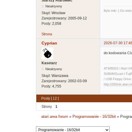
Starszy Atarowiec
Nieaktywny
Było miło :) Do widz
Skąd:
Wrocław
Zarejestrowany:
2005-09-12
Posty:
2,058
Strona
Cyprian
2026-07-30 17:4
do kodowania Cl
Kasetarz
ATW800/2 / Atari V4
Nieaktywny
SUB/AVGcart / Fuji
Skąd:
Warszawa
/ USB Floppy Drive 
Zarejestrowany:
2002-03-09
http://260ste.atari.o
Posty:
4,755
Posty [ 12 ]
Strony
1
atari.area forum
»
Programowanie - 16/32bit
»
Progra