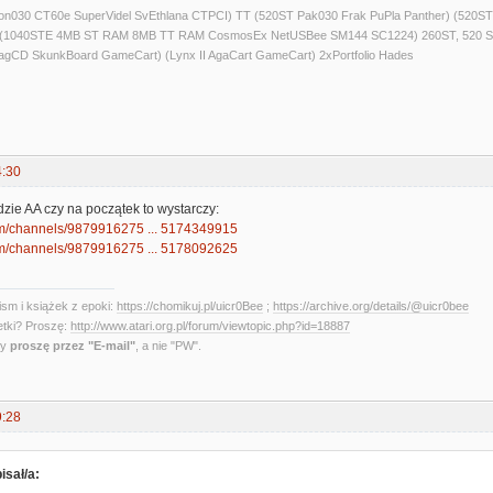
alcon030 CT60e SuperVidel SvEthlana CTPCI) TT (520ST Pak030 Frak PuPla Panther) 
) (1040STE 4MB ST RAM 8MB TT RAM CosmosEx NetUSBee SM144 SC1224) 260ST, 520 S
agCD SkunkBoard GameCart) (Lynx II AgaCart GameCart) 2xPortfolio Hades
4:30
zie AA czy na początek to wystarczy:
com/channels/9879916275 ... 5174349915
com/channels/9879916275 ... 5178092625
sm i książek z epoki:
https://chomikuj.pl/uicr0Bee
;
https://archive.org/details/@uicr0bee
etki? Proszę:
http://www.atari.org.pl/forum/viewtopic.php?id=18887
ny
proszę przez "E-mail"
, a nie "PW".
9:28
isał/a: