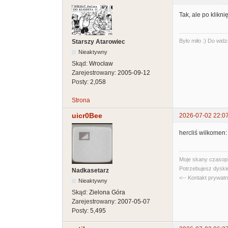
Tak, ale po klikn
Było miło :) Do widz
Starszy Atarowiec
Nieaktywny
Skąd:
Wrocław
Zarejestrowany:
2005-09-12
Posty:
2,058
Strona
uicr0Bee
2026-07-02 22:0
hercliś wilkomen
Moje skany czasopi
Potrzebujesz dyski
Nadkasetarz
<-- Kontakt prywat
Nieaktywny
Skąd:
Zielona Góra
Zarejestrowany:
2007-05-07
Posty:
5,495