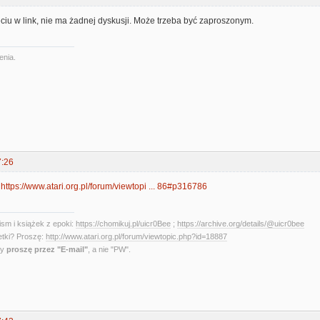
ięciu w link, nie ma żadnej dyskusji. Może trzeba być zaproszonym.
enia.
7:26
:
https://www.atari.org.pl/forum/viewtopi ... 86#p316786
sm i książek z epoki:
https://chomikuj.pl/uicr0Bee
;
https://archive.org/details/@uicr0bee
etki? Proszę:
http://www.atari.org.pl/forum/viewtopic.php?id=18887
ny
proszę przez "E-mail"
, a nie "PW".