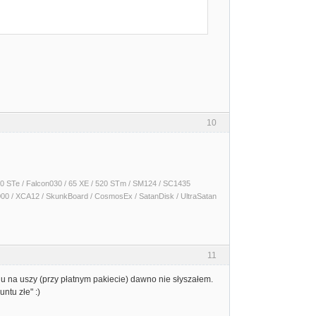
10
 1040 STe / Falcon030 / 65 XE / 520 STm / SM124 / SC1435
000 / XCA12 / SkunkBoard / CosmosEx / SatanDisk / UltraSatan
11
onu na uszy (przy płatnym pakiecie) dawno nie słyszałem.
ntu złe" :)