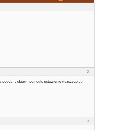
1
2
yba podobny objaw i pomoglo ustawienie wyzszego dpi
3