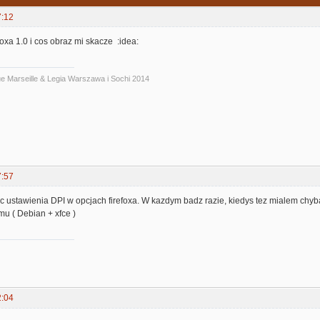
7:12
xa 1.0 i cos obraz mi skacze :idea:
ue Marseille & Legia Warszawa i Sochi 2014
7:57
c ustawienia DPI w opcjach firefoxa. W kazdym badz razie, kiedys tez mialem ch
mu ( Debian + xfce )
2:04