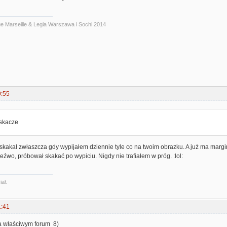
ue Marseille & Legia Warszawa i Sochi 2014
0:55
 skacze
skakał zwłaszcza gdy wypijałem dziennie tyle co na twoim obrazku. A już ma margine
zeźwo, próbował skakać po wypiciu. Nigdy nie trafiałem w próg. :lol:
ał.
1:41
na właściwym forum 8)