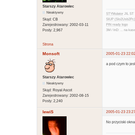
Starszy Atarowiec
Nieaktywny
STYMulator
JIL ST 
Skąd:
CB
SIUP (SIo2Usb2Pc)
Zarejestrowany:
2002-03-11
PIN ready logo
Posty:
2,967
3M / InD: ... na kas
Strona
Monsoft
2005-01-23 22:0
a pod czym to jes
Starszy Atarowiec
Nieaktywny
Skąd:
Royal Ascot
Zarejestrowany:
2002-08-15
Posty:
2,240
lewiS
2005-01-23 23:2
No przyciski okna