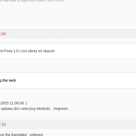
ue Marseille & Legia Warszawa i Sochi 2014
6:34
m Foxa 1.0 i cos obraz mi skacze
g the web
, 2005 11:06:00
]
o upływu dni i wieczną młodość. :mrgreen:
7:10
run the translator :rolleyes: