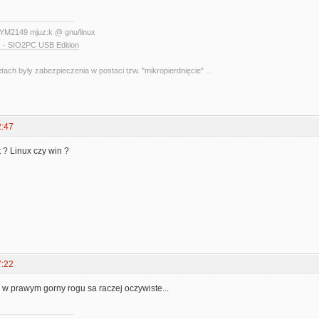
YM2149 mjuz:k @ gnu/linux
 - SIO2PC USB Edition
etach były zabezpieczenia w postaci tzw. "mikropierdnięcie" ...
2:47
t ? Linux czy win ?
7:22
 w prawym gorny rogu sa raczej oczywiste...