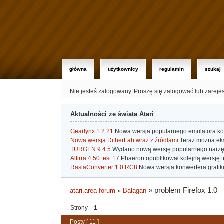
główna
użytkownicy
regulamin
szukaj
Nie jesteś zalogowany.
Proszę się zalogować lub zareje
Aktualności ze świata Atari
Gearlynx 1.2.21
Nowa wersja popularnego emulatora kons
Nowa wersja DitherLab wraz z źródłami
Teraz można eks
TURGEN 9.4.5
Wydano nową wersję popularnego narzę
Altirra 4.50 test 17
Phaeron opublikował kolejną wersję t
RastaConverter 1.0 RC8
Nowa wersja konwertera grafiki 
»
problem Firefox 1.0
atari.area forum
»
Bałagan
Strony
1
Posty [ 11 ]