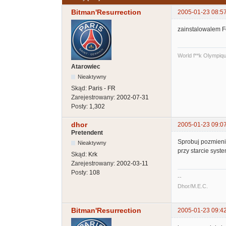
Bitman'Resurrection
2005-01-23 08:5
zainstalowalem Fo
World f**k Olympiq
Atarowiec
Nieaktywny
Skąd:
Paris - FR
Zarejestrowany:
2002-07-31
Posty:
1,302
dhor
2005-01-23 09:0
Pretendent
Sprobuj pozmieni
Nieaktywny
przy starcie syste
Skąd:
Krk
Zarejestrowany:
2002-03-11
Posty:
108
--
Dhor/M.E.C.
Bitman'Resurrection
2005-01-23 09:4