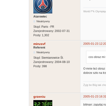
World f**k Olympiq
Atarowiec
Nieaktywny
Skąd:
Paris - FR
Zarejestrowany:
2002-07-31
Posty:
1,302
mirusvf
2005-01-23 12:2
Referent
Nieaktywny
cos obraz mi
Skąd:
Siemianowice Śl.
Zarejestrowany:
2004-08-10
Posty:
398
O mnie też obraz 
dobrze szło na tr
Żyję bo Bóg tak chci
grzeniu
2005-01-23 16:3
bitman: zapytaj 