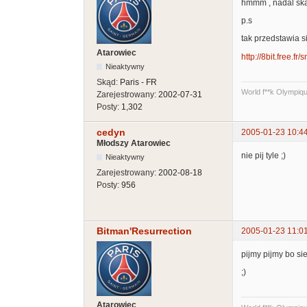
hmmm , nadal sk
p.s
tak przedstawia s
Atarowiec
http://8bit.free.fr/
Nieaktywny
Skąd:
Paris - FR
World f**k Olympiq
Zarejestrowany:
2002-07-31
Posty:
1,302
cedyn
2005-01-23 10:4
Młodszy Atarowiec
nie pij tyle ;)
Nieaktywny
Zarejestrowany:
2002-08-18
Posty:
956
Bitman'Resurrection
2005-01-23 11:0
pijmy pijmy bo si
;)
Atarowiec