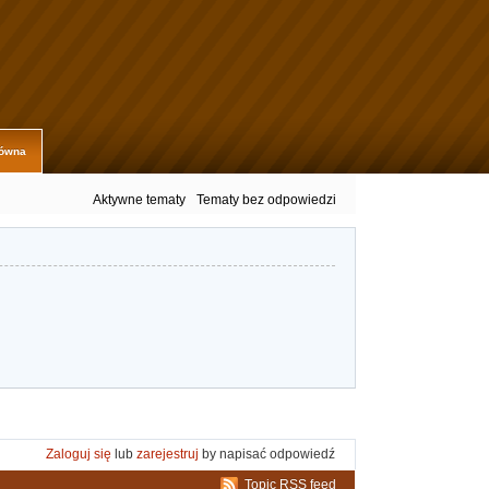
łówna
Aktywne tematy
Tematy bez odpowiedzi
Zaloguj się
lub
zarejestruj
by napisać odpowiedź
Topic RSS feed