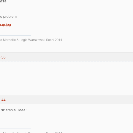
acze
ie problem
snap.jpg
ue Marseille & Legia Warszawa i Sochi 2014
4:36
1:44
e sciemnia :idea: