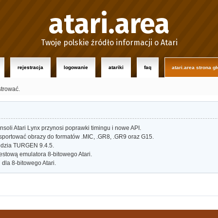
atari.area
Twoje polskie źródło informacji o Atari
rejestracja
logowanie
atariki
faq
atari.area strona g
strować.
oli Atari Lynx przynosi poprawki timingu i nowe API.
portować obrazy do formatów .MIC, .GR8, .GR9 oraz G15.
dzia TURGEN 9.4.5.
estową emulatora 8-bitowego Atari.
dla 8-bitowego Atari.