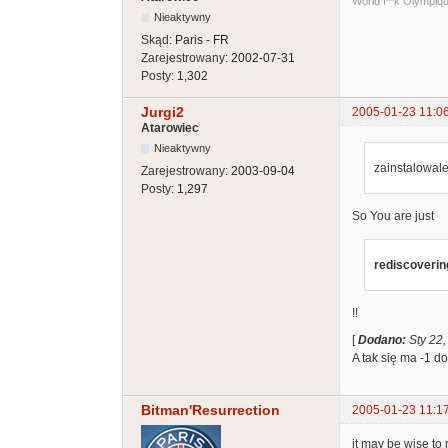
World f**k Olympiq
Nieaktywny
Skąd:
Paris - FR
Zarejestrowany:
2002-07-31
Posty:
1,302
Jurgi2
2005-01-23 11:0
Atarowiec
Nieaktywny
zainstalowale
Zarejestrowany:
2003-09-04
Posty:
1,297
So You are just
rediscoverin
!!
[
Dodano:
Sty 22
A tak się ma -1 d
Bitman'Resurrection
2005-01-23 11:1
it may be wise to 