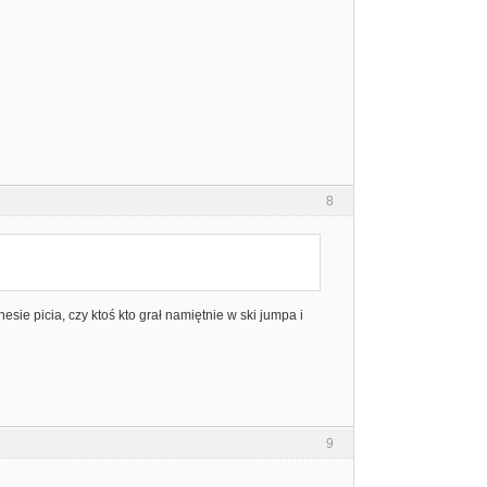
8
sie picia, czy ktoś kto grał namiętnie w ski jumpa i
9