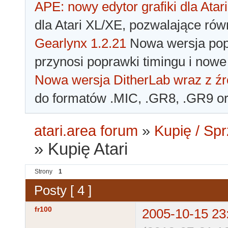
APE: nowy edytor grafiki dla Atari
dla Atari XL/XE, pozwalające rów
Gearlynx 1.2.21
Nowa wersja popu
przynosi poprawki timingu i nowe
Nowa wersja DitherLab wraz z źr
do formatów .MIC, .GR8, .GR9 o
atari.area forum
»
Kupię / Sp
»
Kupię Atari
Strony
1
Posty [ 4 ]
fr100
2005-10-15 23