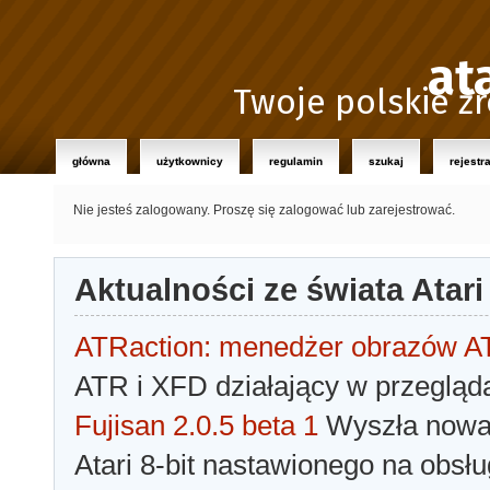
at
Twoje polskie źr
główna
użytkownicy
regulamin
szukaj
rejestr
Nie jesteś zalogowany.
Proszę się zalogować lub zarejestrować.
Aktualności ze świata Atari
ATRaction: menedżer obrazów 
ATR i XFD działający w przegląda
Fujisan 2.0.5 beta 1
Wyszła nowa 
Atari 8-bit nastawionego na obsłu