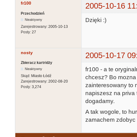
fr100
2005-10-16 11
Przechodzień
Dzięki :)
Nieaktywny
Zarejestrowany:
2005-10-13
Posty:
27
nosty
2005-10-17 09
Zbieracz kartridży
fr100 - a te orygina
Nieaktywny
Skąd:
Miasto Łódź
chcesz? Bo mozna t
Zarejestrowany:
2002-08-20
zainteresowany to 
Posty:
3,274
napiszesz na priva 
dogadamy.
A tak wogole, to h
zamachem zdobyc c