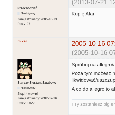
(2013-07-21 12
Przechodzień
Kupię Atari
Nieaktywny
Zarejestrowany:
2005-10-13
Posty:
27
miker
2005-10-16 07
(2005-10-16 07
Spróbuj na allegro/
Poza tym możesz n
likwidować/uszczupl
Starszy Sierżant Sztabowy
A co do allegro to 
Nieaktywny
Skąd:
*.waw.pl
Zarejestrowany:
2002-09-26
Posty:
3,622
I Ty zostaniesz big e