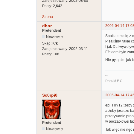
Zarejestrowany:
2002-08-05
Posty:
2,642
Strona
dhor
2006-04-14 17:0
Pretendent
Spotkałem się z c
Nieaktywny
Pisaliśmy 'takie 
Skąd:
Krk
I jak DLI wywoływ
Zarejestrowany:
2002-03-11
Efektem było zami
Posty:
108
Nie pytajcie, jak 
--
Dhor/M.E.C.
Sc0rpi0
2006-04-14 17:4
epi: HINT2: zeby 
a żeby jeszcze ba
przerywanie proc
w poczatkowej faz
Pretendent
Nieaktywny
Tak więc nie nęć 