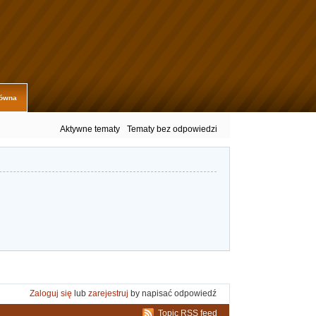
łówna
Aktywne tematy
Tematy bez odpowiedzi
Zaloguj się
lub
zarejestruj
by napisać odpowiedź
Topic RSS feed