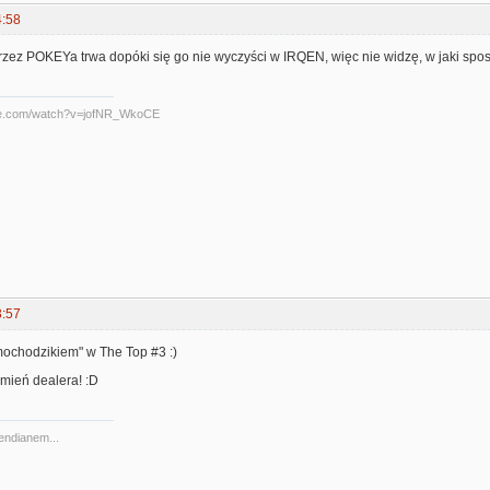
4:58
rzez POKEYa trwa dopóki się go nie wyczyści w IRQEN, więc nie widzę, w jaki sp
be.com/watch?v=jofNR_WkoCE
3:57
mochodzikiem" w The Top #3 :)
mień dealera! :D
 endianem...