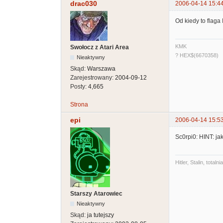
drac030
2006-04-14 15:4
Od kiedy to flag
KMK
Swołocz z Atari Area
? HEX$(6670358)
Nieaktywny
Skąd:
Warszawa
Zarejestrowany:
2004-09-12
Posty:
4,665
Strona
epi
2006-04-14 15:5
Sc0rpi0: HINT: jak
Hitler, Stalin, tot
Starszy Atarowiec
Nieaktywny
Skąd:
ja tutejszy