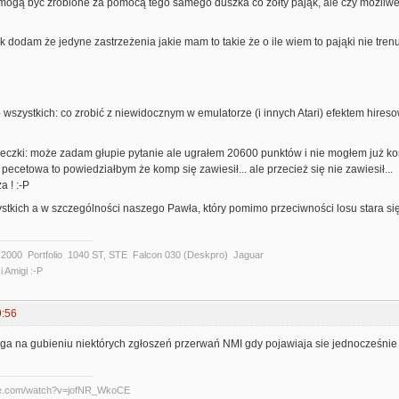
mogą być zrobione za pomocą tego samego duszka co żółty pająk, ale czy możliwe 
 dodam że jedyne zastrzeżenia jakie mam to takie że o ile wiem to pająki nie trenu
o wszystkich: co zrobić z niewidocznym w emulatorze (i innych Atari) efektem hireso
 beczki: może zadam głupie pytanie ale ugrałem 20600 punktów i nie mogłem już ko
 pecetowa to powiedziałbym że komp się zawiesił... ale przecież się nie zawiesił...
a ! :-P
tkich a w szczególności naszego Pawła, który pomimo przeciwności losu stara się
00 Portfolio 1040 ST, STE Falcon 030 (Deskpro) Jaguar
i Amigi :-P
9:56
olega na gubieniu niektórych zgłoszeń przerwań NMI gdy pojawiaja sie jednocześnie 
be.com/watch?v=jofNR_WkoCE