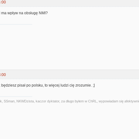
4:00
a I ma wpływ na obsługę NMI?
3:00
 będziesz pisał po polsku, to więcej ludzi cię zrozumie. ;]
alniak, SSman, NKWDzista, kaczor dyktator, za długo byłem w ChRL, wypowiadam się afektywni