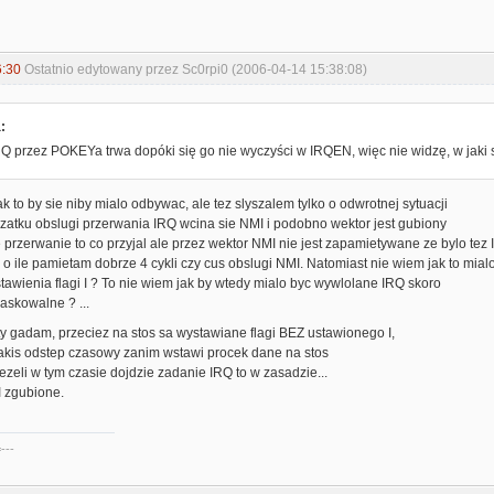
6:30
Ostatnio edytowany przez Sc0rpi0 (2006-04-14 15:38:08)
:
RQ przez POKEYa trwa dopóki się go nie wyczyści w IRQEN, więc nie widzę, w jaki
ak to by sie niby mialo odbywac, ale tez slyszalem tylko o odwrotnej sytuacji
zatku obslugi przerwania IRQ wcina sie NMI i podobno wektor jest gubiony
e przerwanie to co przyjal ale przez wektor NMI nie jest zapamietywane ze bylo tez
 o ile pamietam dobrze 4 cykli czy cus obslugi NMI. Natomiast nie wiem jak to mia
tawienia flagi I ? To nie wiem jak by wtedy mialo byc wywlolane IRQ skoro
askowalne ? ...
y gadam, przeciez na stos sa wystawiane flagi BEZ ustawionego I,
jakis odstep czasowy zanim wstawi procek dane na stos
jezeli w tym czasie dojdzie zadanie IRQ to w zasadzie...
 zgubione.
---