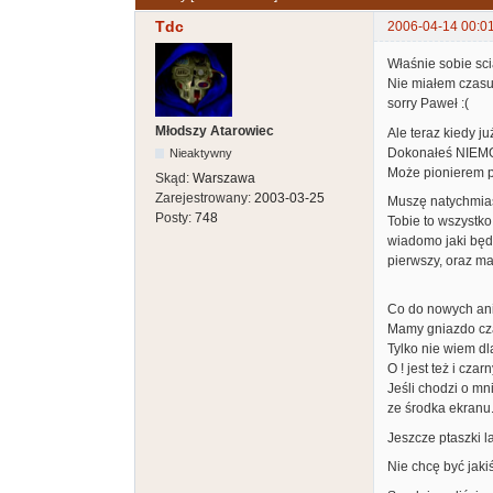
Tdc
2006-04-14 00:0
Właśnie sobie sc
Nie miałem czasu 
sorry Paweł :(
Młodszy Atarowiec
Ale teraz kiedy ju
Dokonałeś NIEMO
Nieaktywny
Może pionierem po
Skąd:
Warszawa
Zarejestrowany:
2003-03-25
Muszę natychmiast
Posty:
748
Tobie to wszystko
wiadomo jaki będz
pierwszy, oraz ma
Co do nowych ani
Mamy gniazdo cza
Tylko nie wiem dla
O ! jest też i cza
Jeśli chodzi o mn
ze środka ekranu
Jeszcze ptaszki la
Nie chcę być jaki