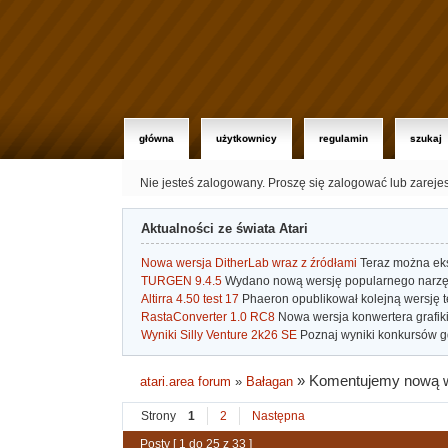
główna
użytkownicy
regulamin
szukaj
Nie jesteś zalogowany.
Proszę się zalogować lub zareje
Aktualności ze świata Atari
Nowa wersja DitherLab wraz z źródłami
Teraz można eks
TURGEN 9.4.5
Wydano nową wersję popularnego narzę
Altirra 4.50 test 17
Phaeron opublikował kolejną wersję t
RastaConverter 1.0 RC8
Nowa wersja konwertera grafiki 
Wyniki Silly Venture 2k26 SE
Poznaj wyniki konkursów gd
»
Komentujemy nową wer
atari.area forum
»
Bałagan
Strony
1
2
Następna
Posty [ 1 do 25 z 33 ]