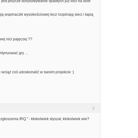
jest jeszcze dorysowywanie spadłych już liści na dole
ją wspinaczki wysokościowej lecz rozpinają sieci i łapią
wej nici pajęczej ??
ntynuować gry ...
 wciąż coś udoskonalić w swoim projekcie :)
2
zgłoszenia IRQ." - ktokolwiek słyszał, ktokolwiek wie?