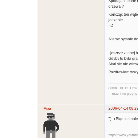
Spadające liście 
drzewa ?
Kończąc ten wątek
jedzenie...
:-D
A teraz pytanie d
I jeszcze z innej
Gdyby to była gra
Atari się nie wiesz
Pozdrawiam wszys
800XL XC12 LDW 20
... oraz inne grzyby 
Fox
2006-04-14 08:2
"(...) Błąd ten p
https://www.youtu