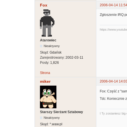
Fox
2006-04-14 11:5
Zgłoszenie IRQ p
https://www.youtu
Atarowiec
Nieaktywny
Skąd:
Gdańsk
Zarejestrowany:
2002-03-11
Posty:
1,826
Strona
miker
2006-04-14 14:0
Fox: Część z "sa
Tdc: Koniecznie z
Starszy Sierżant Sztabowy
I Ty zostaniesz big
Nieaktywny
Skąd:
*.waw.pl