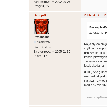
Zarejestrowany:
2002-09-26
Posty:
3,622
Sc0rpi0
2006-04-14 15:2
Fox napisał/a
Zgłoszenie I
Pretendent
Nieaktywny
No ja slyszalem j
Skąd:
Kraków
czyli podczas poc
Zarejestrowany:
2005-11-30
(tzn. wykonuje si
Posty:
117
trakcie piewszych
zaczyna sie od us
jest blokada na m
(EDIT) Ano glupot
wiec jednak jest 
i ustawi I=1 wiec 
moglo by byc NMI
---==<<Sc0rpi0>>==