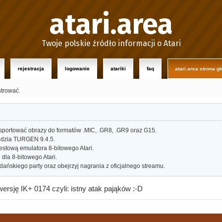
atari.area
Twoje polskie źródło informacji o Atari
rejestracja
logowanie
atariki
faq
atari.area strona g
strować.
portować obrazy do formatów .MIC, .GR8, .GR9 oraz G15.
dzia TURGEN 9.4.5.
estową emulatora 8-bitowego Atari.
dla 8-bitowego Atari.
ańskiego party oraz obejrzyj nagrania z oficjalnego streamu.
sję IK+ 0174 czyli: istny atak pająków :-D