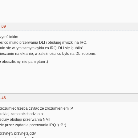
3:09
zymś takim.
coś' co miało przerwania DLI i obsługę myszki na IRQ.
ało się w tym samym cyklu co IRQ, DLI się 'gubiło'.
eszanie na ekranie, w zależności co było na DLI robione.
to obeszliśmy, nie pamiętam :)
5:46
zrozumiec trzeba czytac ze zrozumieniem :P
rdziej zamotać chodziło o:
edury obsługi przerwania NMI
ie przez żądanie przerwania IRQ :) :P :)
przynęty przynętą gdy