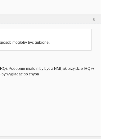
6
 sposób mogłoby być gubione.
 IRQ). Podobnie mialo niby byc z NMI jak przyjdzie IRQ w
lo by wygladac bo chyba