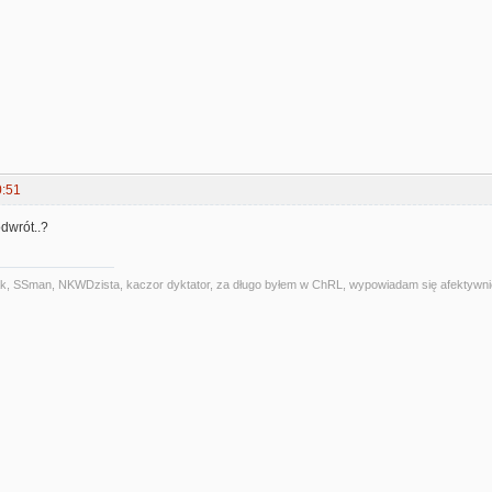
0:51
dwrót..?
alniak, SSman, NKWDzista, kaczor dyktator, za długo byłem w ChRL, wypowiadam się afektywni