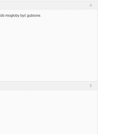
4
osób mogłoby być gubione.
5