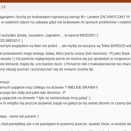
1:13
iągnąłem i trochę po testowałem najnowszą wersję IK+ i jestem ZACHWYCONY !!!!
w ostatnich latach na zabawę gdyż nie brakowało mi sporych problemów i ostatnio
ż wszystko działa, zassałem, zagrałem ... to wprost MIODZIO !:)
ŻLIWEGO !! :)
d tym względem na Atari nie jesteś ... ale myślę że wszyscy są Tobie BARDZO wdzi
 powiadomić mego kolegę Jaśka, który jest tu znany (lub nieznany :-P) jako Bzyk
 wyszło !:) Oczywiście najfajniejsze jest to że można się już sprawdzić w rozgrywce.
ie klimacik, frajda itp. a to bardzo dużo :) Ponad to nikt z małoatarowców nie miał
my okazję poznać i przyzwyczaić się do nowych ciosów itp.
macji:
rnych pająków oraz żółtego na drzewie ? WIELKIE BRAWA !!
czego ten żółty jest jakiś taki skromny :-P
rny pajączek na drzewie ? tyle że zamieszkuje inną gałąź :)
ie to mógłby się jeszcze pojawiać pająk na gałęzi po tej samej stronie co czarny tyl
.
tają - same lub parami :)
ś zbyt pamiętliwy ale o ile pamiętam to powinny jeszcze: spadać liście, w wodzie sk