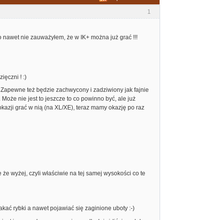
1
 nawet nie zauważyłem, że w IK+ można już grać !!!
ęczni ! :)
. Zapewne też będzie zachwycony i zadziwiony jak fajnie
 Może nie jest to jeszcze to co powinno być, ale już
 okazji grać w nią (na XL/XE), teraz mamy okazję po raz
e że wyżej, czyli właściwie na tej samej wysokości co te
akać rybki a nawet pojawiać się zaginione uboty :-)